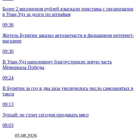
Более 2 миллионов рублей взыскали приставы с организации
в Улан-Удэ за долги по штрафам
09:36
Житель Бурятии заказал автозапчасти в фальшивом интернет-
магазине
09:30
В Улан-Удэ наполовину благоустроили левую часть
Мемориала Победы
09:24
В Бурятии за год в два раза увеличилось число самозанятых в
такси
09:13
Зурхай: не стоит сегодня продавать мясо
08:03
05.08.2026