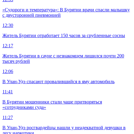
«Судороги и температура»: В Бурятии врачи спасли малышку
с двусторонней пневмонией
12:30
Житель Бурятии отработает 150 часов за срубленные сосны
12:17
Житель Бурятии в сауне с незнакомцем лишился почти 200
тысяч рублей
12:06
В Улан-Удэ спасают провалившийся в яму автомобиль
11:41
В Бурятии мошенники стали чаще притворяться
«сотрудниками суда»
11:27
В Улан-Удэ росгвардейцы нашли у неадекватной девушки в
лесу наркотики