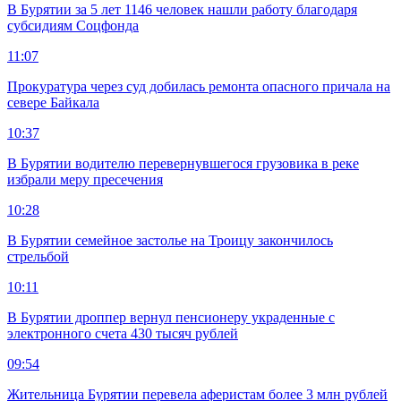
В Бурятии за 5 лет 1146 человек нашли работу благодаря
субсидиям Соцфонда
11:07
Прокуратура через суд добилась ремонта опасного причала на
севере Байкала
10:37
В Бурятии водителю перевернувшегося грузовика в реке
избрали меру пресечения
10:28
В Бурятии семейное застолье на Троицу закончилось
стрельбой
10:11
В Бурятии дроппер вернул пенсионеру украденные с
электронного счета 430 тысяч рублей
09:54
Жительница Бурятии перевела аферистам более 3 млн рублей