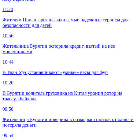
11:20
Жителям Приангарья назвали самые надежные сервисы для
безопасности для детей
10:56
Жительница Бурятии оспорила кредит, взятый на нее
мошенниками
10:44
В Улан-Удэ устанавливают «умные» весы для фур
10:20
В Бурятии водитель грузовика из Китая уронил ротор на
трассу «Байкал»
09:58
Жительница Бурятии поверила в розыгрыш призов от банка и
потеряла деньги
09:54