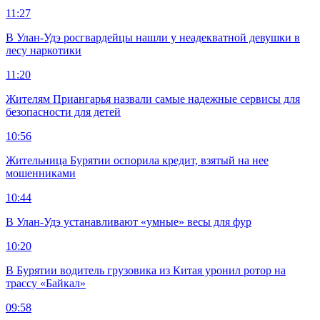
11:27
В Улан-Удэ росгвардейцы нашли у неадекватной девушки в
лесу наркотики
11:20
Жителям Приангарья назвали самые надежные сервисы для
безопасности для детей
10:56
Жительница Бурятии оспорила кредит, взятый на нее
мошенниками
10:44
В Улан-Удэ устанавливают «умные» весы для фур
10:20
В Бурятии водитель грузовика из Китая уронил ротор на
трассу «Байкал»
09:58