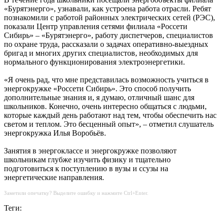
«Бурятэнерго», узнавали, как устроена работа отрасли. Ребят
познакомили с работой районных электрических сетей (РЭС),
показали Центр управления сетями филиала «Россети
Сибирь» – «Бурятэнерго», работу диспетчеров, специалистов
по охране труда, рассказали о задачах оперативно-выездных
бригад и многих других специалистов, необходимых для
нормального функционирования электроэнергетики.
«Я очень рад, что мне представилась возможность учиться в
энергокружке «Россети Сибирь». Это способ получить
дополнительные знания и, я думаю, отличный шанс для
школьников. Конечно, очень интересно общаться с людьми,
которые каждый день работают над тем, чтобы обеспечить нас
светом и теплом. Это бесценный опыт», – отметил слушатель
энергокружка Илья Воробьëв.
Занятия в энергоклассе и энергокружке позволяют
школьникам глубже изучить физику и тщательно
подготовиться к поступлению в вузы и ссузы на
энергетические направления.
Заметили опечатку? Выделите ошибку и нажмите Ctrl+Enter.
Теги: