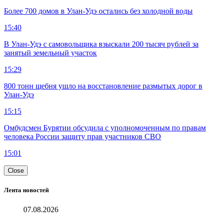
Более 700 домов в Улан-Удэ остались без холодной воды
15:40
В Улан-Удэ с самовольщика взыскали 200 тысяч рублей за
занятый земельный участок
15:29
800 тонн щебня ушло на восстановление размытых дорог в
Улан-Удэ
15:15
Омбудсмен Бурятии обсудила с уполномоченным по правам
человека России защиту прав участников СВО
15:01
Close
Лента новостей
07.08.2026