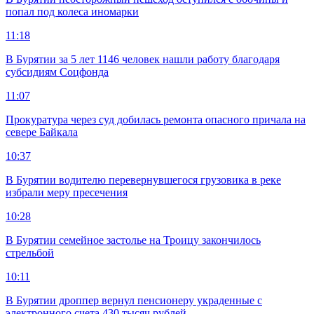
попал под колеса иномарки
11:18
В Бурятии за 5 лет 1146 человек нашли работу благодаря
субсидиям Соцфонда
11:07
Прокуратура через суд добилась ремонта опасного причала на
севере Байкала
10:37
В Бурятии водителю перевернувшегося грузовика в реке
избрали меру пресечения
10:28
В Бурятии семейное застолье на Троицу закончилось
стрельбой
10:11
В Бурятии дроппер вернул пенсионеру украденные с
электронного счета 430 тысяч рублей