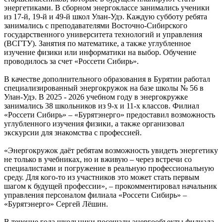
энергетиками. В сборном энергоклассе занимались ученики
из 17-й, 19-й и 49-й школ Улан-Удэ. Каждую субботу ребята
занимались с преподавателями Восточно-Сибирского
государственного университета технологий и управления
(ВСГТУ). Занятия по математике, а также углубленное
изучение физики или информатики на выбор. Обучение
проводилось за счет «Россети Сибирь».
В качестве дополнительного образования в Бурятии работал
специализированный энергокружок на базе школы № 56 в
Улан-Удэ. В 2025 - 2026 учебном году в энергокружке
занимались 38 школьников из 9-х и 11-х классов. Филиал
«Россети Сибирь» – «Бурятэнерго» предоставил возможность
углубленного изучения физики, а также организовал
экскурсии для знакомства с профессией.
«Энергокружок даёт ребятам возможность увидеть энергетику
не только в учебниках, но и вживую – через встречи со
специалистами и погружение в реальную профессиональную
среду. Для кого-то из участников это может стать первым
шагом к будущей профессии», – прокомментировал начальник
управления персоналом филиала «Россети Сибирь» –
«Бурятэнерго» Сергей Лёшин.
В течение года школьники посещали энергообъекты филиала