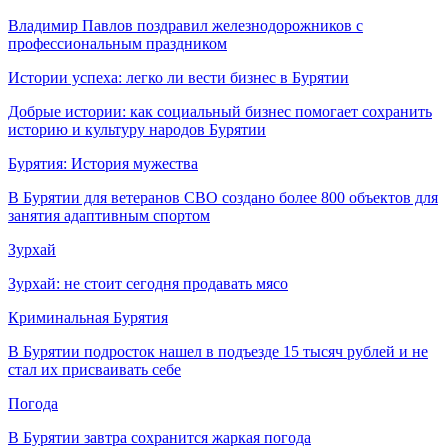
Владимир Павлов поздравил железнодорожников с
профессиональным праздником
Истории успеха: легко ли вести бизнес в Бурятии
Добрые истории: как социальный бизнес помогает сохранить
историю и культуру народов Бурятии
Бурятия: История мужества
В Бурятии для ветеранов СВО создано более 800 объектов для
занятия адаптивным спортом
Зурхай
Зурхай: не стоит сегодня продавать мясо
Криминальная Бурятия
В Бурятии подросток нашел в подъезде 15 тысяч рублей и не
стал их присваивать себе
Погода
В Бурятии завтра сохранится жаркая погода