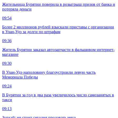
Жительница Бурятии поверила в розыгрыш призов от банка и
потеряла деньги
09:54
Более 2 миллионов рублей взыскали приставы с организации
в Улан-Удэ за долги по штрафам
09:36
Житель Бурятии заказал автозапчасти в фальшивом интернет-
магазине
09:30
В Улан-Удэ наполовину благоустроили левую часть
Мемориала Победы
09:24
В Бурятии за год в два раза увеличилось число самозанятых в
такси
09:13
Зурхай: не стоит сегодня продавать мясо