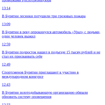
проверками Роспотребнадзора
13:14
В Бурятии лесники потушили три грозовых пожара
13:09
В Бурятии в реку опрокинулся автомобиль «Урал» с людьми,
один человек выжил
12:59
В Бурятии подросток нашел в подъезде 15 тысяч рублей и не
стал их присваивать себе
12:49
Спортсменов Бурятии приглашают к участию в
международном конкурсе
12:43
В Бурятии золотодобывающую организацию обязали
обновить систему оповещения
12:33