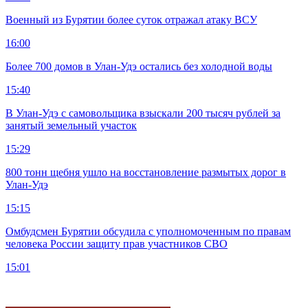
Военный из Бурятии более суток отражал атаку ВСУ
16:00
Более 700 домов в Улан-Удэ остались без холодной воды
15:40
В Улан-Удэ с самовольщика взыскали 200 тысяч рублей за
занятый земельный участок
15:29
800 тонн щебня ушло на восстановление размытых дорог в
Улан-Удэ
15:15
Омбудсмен Бурятии обсудила с уполномоченным по правам
человека России защиту прав участников СВО
15:01