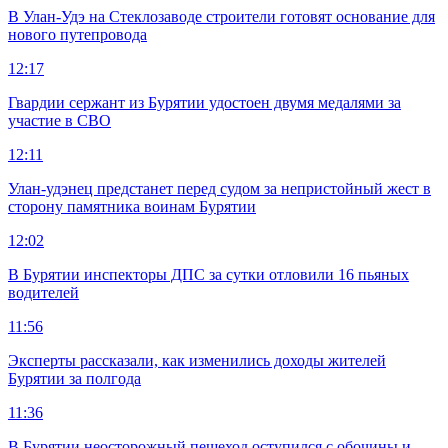
В Улан-Удэ на Стеклозаводе строители готовят основание для
нового путепровода
12:17
Гвардии сержант из Бурятии удостоен двумя медалями за
участие в СВО
12:11
Улан-удэнец предстанет перед судом за непристойный жест в
сторону памятника воинам Бурятии
12:02
В Бурятии инспекторы ДПС за сутки отловили 16 пьяных
водителей
11:56
Эксперты рассказали, как изменились доходы жителей
Бурятии за полгода
11:36
В Бурятии неосторожный пешеход оступился с обочины и