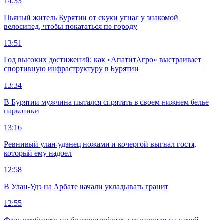
14:33
Пьяный житель Бурятии от скуки угнал у знакомой
велосипед, чтобы покататься по городу
13:51
Год высоких достижений: как «АпатитАгро» выстраивает
спортивную инфраструктуру в Бурятии
13:34
В Бурятии мужчина пытался спрятать в своем нижнем белье
наркотики
13:16
Ревнивый улан-удэнец ножами и кочергой выгнал гостя,
который ему надоел
12:58
В Улан-Удэ на Арбате начали укладывать гранит
12:55
Флаг комбината по благоустройству установили на самой