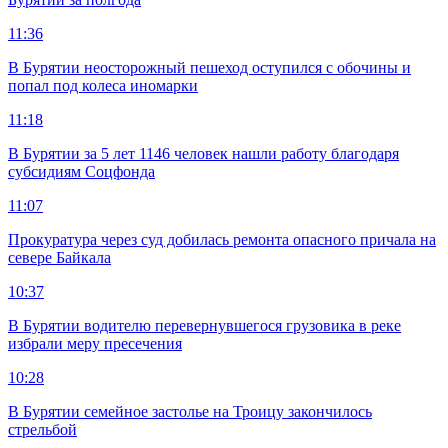
11:36
В Бурятии неосторожный пешеход оступился с обочины и
попал под колеса иномарки
11:18
В Бурятии за 5 лет 1146 человек нашли работу благодаря
субсидиям Соцфонда
11:07
Прокуратура через суд добилась ремонта опасного причала на
севере Байкала
10:37
В Бурятии водителю перевернувшегося грузовика в реке
избрали меру пресечения
10:28
В Бурятии семейное застолье на Троицу закончилось
стрельбой