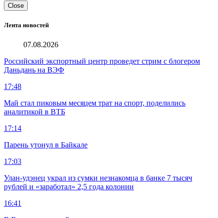
Close
Лента новостей
07.08.2026
Российский экспортный центр проведет стрим с блогером
Даньдань на ВЭФ
17:48
Май стал пиковым месяцем трат на спорт, поделились
аналитикой в ВТБ
17:14
Парень утонул в Байкале
17:03
Улан-удэнец украл из сумки незнакомца в банке 7 тысяч
рублей и «заработал» 2,5 года колонии
16:41