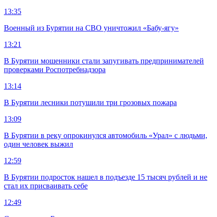
13:35
Военный из Бурятии на СВО уничтожил «Бабу-ягу»
13:21
В Бурятии мошенники стали запугивать предпринимателей
проверками Роспотребнадзора
13:14
В Бурятии лесники потушили три грозовых пожара
13:09
В Бурятии в реку опрокинулся автомобиль «Урал» с людьми,
один человек выжил
12:59
В Бурятии подросток нашел в подъезде 15 тысяч рублей и не
стал их присваивать себе
12:49