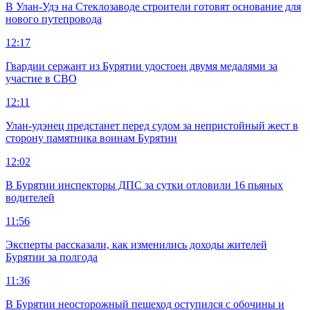
В Улан-Удэ на Стеклозаводе строители готовят основание для
нового путепровода
12:17
Гвардии сержант из Бурятии удостоен двумя медалями за
участие в СВО
12:11
Улан-удэнец предстанет перед судом за непристойный жест в
сторону памятника воинам Бурятии
12:02
В Бурятии инспекторы ДПС за сутки отловили 16 пьяных
водителей
11:56
Эксперты рассказали, как изменились доходы жителей
Бурятии за полгода
11:36
В Бурятии неосторожный пешеход оступился с обочины и