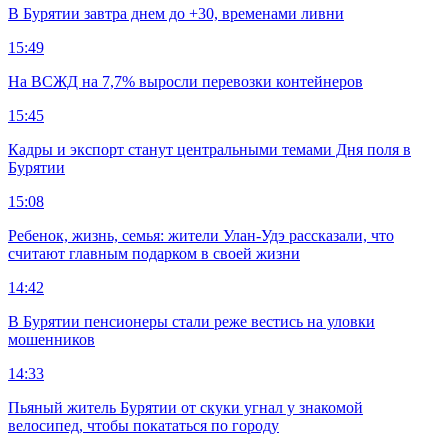
В Бурятии завтра днем до +30, временами ливни
15:49
На ВСЖД на 7,7% выросли перевозки контейнеров
15:45
Кадры и экспорт станут центральными темами Дня поля в
Бурятии
15:08
Ребенок, жизнь, семья: жители Улан-Удэ рассказали, что
считают главным подарком в своей жизни
14:42
В Бурятии пенсионеры стали реже вестись на уловки
мошенников
14:33
Пьяный житель Бурятии от скуки угнал у знакомой
велосипед, чтобы покататься по городу