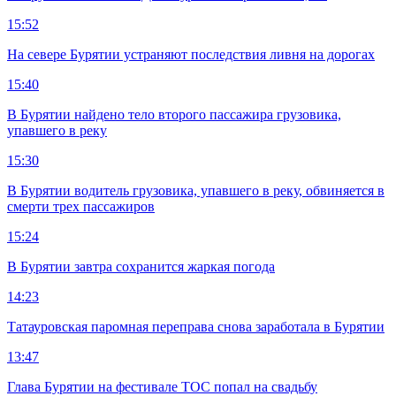
15:52
На севере Бурятии устраняют последствия ливня на дорогах
15:40
В Бурятии найдено тело второго пассажира грузовика,
упавшего в реку
15:30
В Бурятии водитель грузовика, упавшего в реку, обвиняется в
смерти трех пассажиров
15:24
В Бурятии завтра сохранится жаркая погода
14:23
Татауровская паромная переправа снова заработала в Бурятии
13:47
Глава Бурятии на фестивале ТОС попал на свадьбу