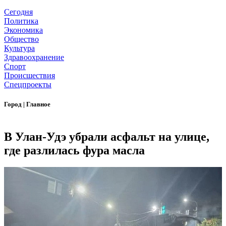
Сегодня
Политика
Экономика
Общество
Культура
Здравоохранение
Спорт
Происшествия
Спецпроекты
Город
|
Главное
В Улан-Удэ убрали асфальт на улице,
где разлилась фура масла