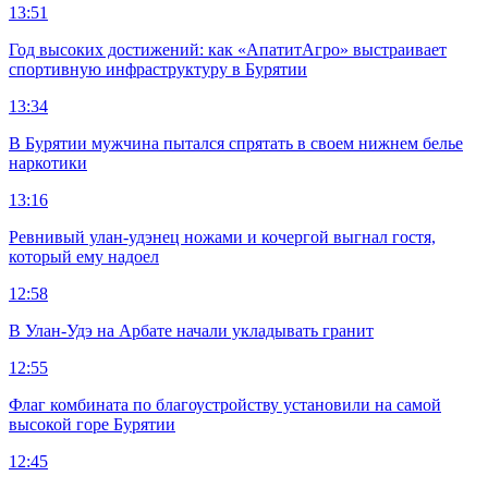
13:51
Год высоких достижений: как «АпатитАгро» выстраивает
спортивную инфраструктуру в Бурятии
13:34
В Бурятии мужчина пытался спрятать в своем нижнем белье
наркотики
13:16
Ревнивый улан-удэнец ножами и кочергой выгнал гостя,
который ему надоел
12:58
В Улан-Удэ на Арбате начали укладывать гранит
12:55
Флаг комбината по благоустройству установили на самой
высокой горе Бурятии
12:45