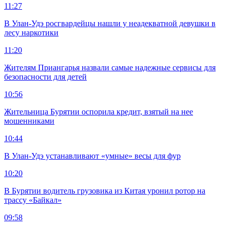
11:27
В Улан-Удэ росгвардейцы нашли у неадекватной девушки в
лесу наркотики
11:20
Жителям Приангарья назвали самые надежные сервисы для
безопасности для детей
10:56
Жительница Бурятии оспорила кредит, взятый на нее
мошенниками
10:44
В Улан-Удэ устанавливают «умные» весы для фур
10:20
В Бурятии водитель грузовика из Китая уронил ротор на
трассу «Байкал»
09:58