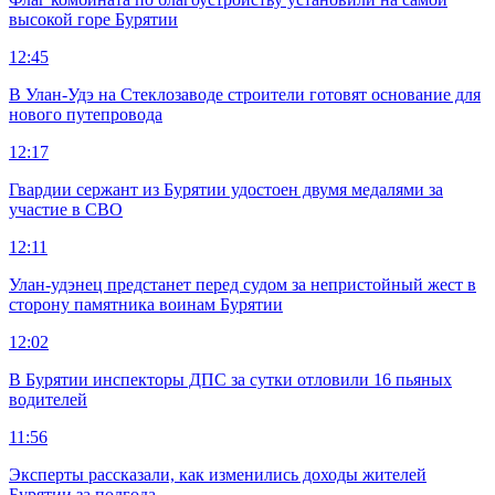
высокой горе Бурятии
12:45
В Улан-Удэ на Стеклозаводе строители готовят основание для
нового путепровода
12:17
Гвардии сержант из Бурятии удостоен двумя медалями за
участие в СВО
12:11
Улан-удэнец предстанет перед судом за непристойный жест в
сторону памятника воинам Бурятии
12:02
В Бурятии инспекторы ДПС за сутки отловили 16 пьяных
водителей
11:56
Эксперты рассказали, как изменились доходы жителей
Бурятии за полгода