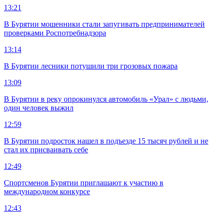
13:21
В Бурятии мошенники стали запугивать предпринимателей
проверками Роспотребнадзора
13:14
В Бурятии лесники потушили три грозовых пожара
13:09
В Бурятии в реку опрокинулся автомобиль «Урал» с людьми,
один человек выжил
12:59
В Бурятии подросток нашел в подъезде 15 тысяч рублей и не
стал их присваивать себе
12:49
Спортсменов Бурятии приглашают к участию в
международном конкурсе
12:43