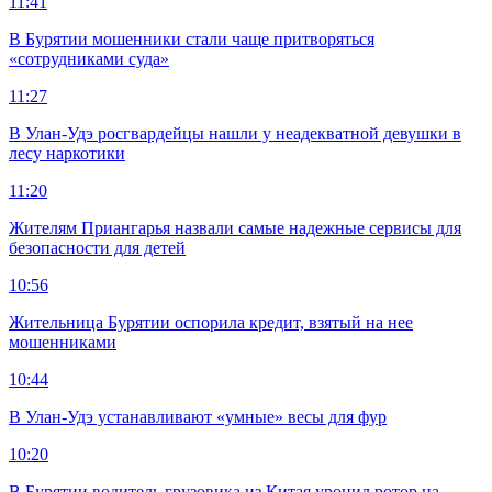
11:41
В Бурятии мошенники стали чаще притворяться
«сотрудниками суда»
11:27
В Улан-Удэ росгвардейцы нашли у неадекватной девушки в
лесу наркотики
11:20
Жителям Приангарья назвали самые надежные сервисы для
безопасности для детей
10:56
Жительница Бурятии оспорила кредит, взятый на нее
мошенниками
10:44
В Улан-Удэ устанавливают «умные» весы для фур
10:20
В Бурятии водитель грузовика из Китая уронил ротор на