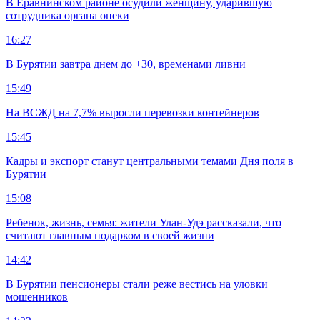
В Еравнинском районе осудили женщину, ударившую
сотрудника органа опеки
16:27
В Бурятии завтра днем до +30, временами ливни
15:49
На ВСЖД на 7,7% выросли перевозки контейнеров
15:45
Кадры и экспорт станут центральными темами Дня поля в
Бурятии
15:08
Ребенок, жизнь, семья: жители Улан-Удэ рассказали, что
считают главным подарком в своей жизни
14:42
В Бурятии пенсионеры стали реже вестись на уловки
мошенников