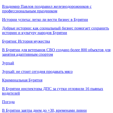
Владимир Павлов поздравил железнодорожников с
профессиональным праздником
Истории успеха: легко ли вести бизнес в Бурятии
Добрые истории: как социальный бизнес помогает сохранить
историю и культуру народов Бурятии
Бурятия: История мужества
В Бурятии для ветеранов СВО создано более 800 объектов для
занятия адаптивным спортом
Зурхай
Зурхай: не стоит сегодня продавать мясо
Криминальная Бурятия
В Бурятии инспекторы ДПС за сутки отловили 16 пьяных
водителей
Погода
В Бурятии завтра днем до +30, временами ливни