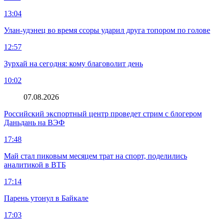
13:04
Улан-удэнец во время ссоры ударил друга топором по голове
12:57
Зурхай на сегодня: кому благоволит день
10:02
07.08.2026
Российский экспортный центр проведет стрим с блогером
Даньдань на ВЭФ
17:48
Май стал пиковым месяцем трат на спорт, поделились
аналитикой в ВТБ
17:14
Парень утонул в Байкале
17:03