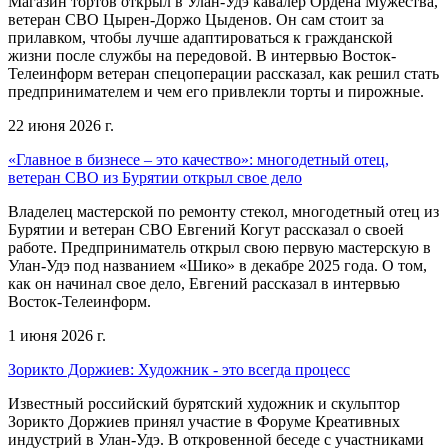
Магазин тортов открыл в Улан-Удэ кавалер Ордена Мужества,
ветеран СВО Цырен-Доржо Цыденов. Он сам стоит за
прилавком, чтобы лучше адаптироваться к гражданской
жизни после службы на передовой. В интервью Восток-
Телеинформ ветеран спецоперации рассказал, как решил стать
предпринимателем и чем его привлекли торты и пирожные.
22 июня 2026 г.
«Главное в бизнесе – это качество»: многодетный отец,
ветеран СВО из Бурятии открыл свое дело
Владелец мастерской по ремонту стекол, многодетный отец из
Бурятии и ветеран СВО Евгений Когут рассказал о своей
работе. Предприниматель открыл свою первую мастерскую в
Улан-Удэ под названием «Шико» в декабре 2025 года. О том,
как он начинал свое дело, Евгений рассказал в интервью
Восток-Телеинформ.
1 июня 2026 г.
Зорикто Доржиев: Художник - это всегда процесс
Известный российский бурятский художник и скульптор
Зорикто Доржиев принял участие в Форуме Креативных
индустрий в Улан-Удэ. В откровенной беседе с участниками