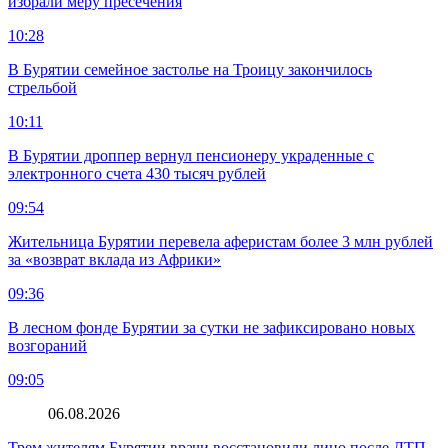
избрали меру пресечения
10:28
В Бурятии семейное застолье на Троицу закончилось
стрельбой
10:11
В Бурятии дроппер вернул пенсионеру украденные с
электронного счета 430 тысяч рублей
09:54
Жительница Бурятии перевела аферистам более 3 млн рублей
за «возврат вклада из Африки»
09:36
В лесном фонде Бурятии за сутки не зафиксировано новых
возгораний
09:05
06.08.2026
Трем жителям Бурятии врачи восстановили лицо после ДТП