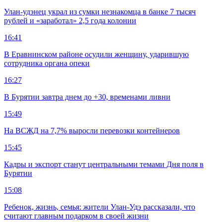
Улан-удэнец украл из сумки незнакомца в банке 7 тысяч
рублей и «заработал» 2,5 года колонии
16:41
В Еравнинском районе осудили женщину, ударившую
сотрудника органа опеки
16:27
В Бурятии завтра днем до +30, временами ливни
15:49
На ВСЖД на 7,7% выросли перевозки контейнеров
15:45
Кадры и экспорт станут центральными темами Дня поля в
Бурятии
15:08
Ребенок, жизнь, семья: жители Улан-Удэ рассказали, что
считают главным подарком в своей жизни