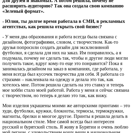
для друзей и знакомых. А потом решила, почему не
расширить аудиторию? Так она создала свою компанию
«Зеленый формат».
- Юлия, ты долгое время работала в СМИ, в рекламных
агентствах, как решила открыть свой бизнес?
- У меня два образования и работа всегда была связана с
дизайном, фотографиями, словом, с творчеством. Как-то
друзья попросили создать дизайн для эксклюзивной
футболки, я сделала для них на заказ. Им понравилось, а я
подумала, почему не сделать так, чтобы и другие люди могли
получить такое, вдруг кому-то еще это понравится? Пока я
занималась дизайном на заказ в компаниях, где работала, у
меня всегда был кусочек творчества для себя. Я работала со
стразами – наклеивала на одежду и делала это так, как
хотелось мне. Потом решила сделать на это ставку и теперь
мое хобби стало моей работой. Работа у меня и сейчас связана
с творчеством, но теперь я делаю это так, как вижу.
Мои изделия украшены моими же авторскими принтами – это
худи, футболки, кружки, блокноты, термосы, термокружки,
магниты, брелки и многое другое. Принты я решила делать в
национальном стиле. Мне самой всегда был интересен
русский и бурятский стиль. Я живу в Бурятии и очень люблю
мой регион, с удовольствием ношу вещи в национальном