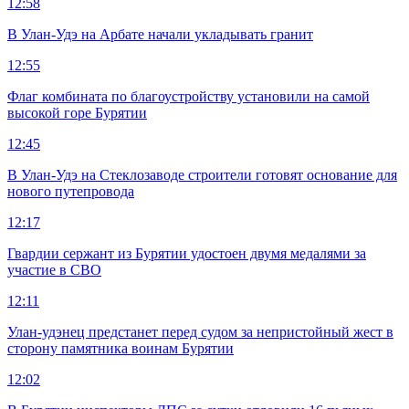
12:58
В Улан-Удэ на Арбате начали укладывать гранит
12:55
Флаг комбината по благоустройству установили на самой
высокой горе Бурятии
12:45
В Улан-Удэ на Стеклозаводе строители готовят основание для
нового путепровода
12:17
Гвардии сержант из Бурятии удостоен двумя медалями за
участие в СВО
12:11
Улан-удэнец предстанет перед судом за непристойный жест в
сторону памятника воинам Бурятии
12:02