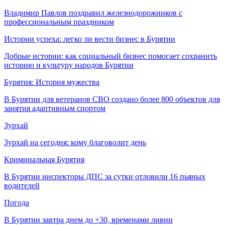
Владимир Павлов поздравил железнодорожников с
профессиональным праздником
Истории успеха: легко ли вести бизнес в Бурятии
Добрые истории: как социальный бизнес помогает сохранить
историю и культуру народов Бурятии
Бурятия: История мужества
В Бурятии для ветеранов СВО создано более 800 объектов для
занятия адаптивным спортом
Зурхай
Зурхай на сегодня: кому благоволит день
Криминальная Бурятия
В Бурятии инспекторы ДПС за сутки отловили 16 пьяных
водителей
Погода
В Бурятии завтра днем до +30, временами ливни