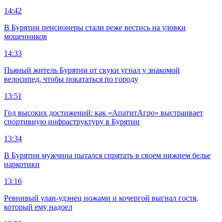
14:42
В Бурятии пенсионеры стали реже вестись на уловки
мошенников
14:33
Пьяный житель Бурятии от скуки угнал у знакомой
велосипед, чтобы покататься по городу
13:51
Год высоких достижений: как «АпатитАгро» выстраивает
спортивную инфраструктуру в Бурятии
13:34
В Бурятии мужчина пытался спрятать в своем нижнем белье
наркотики
13:16
Ревнивый улан-удэнец ножами и кочергой выгнал гостя,
который ему надоел