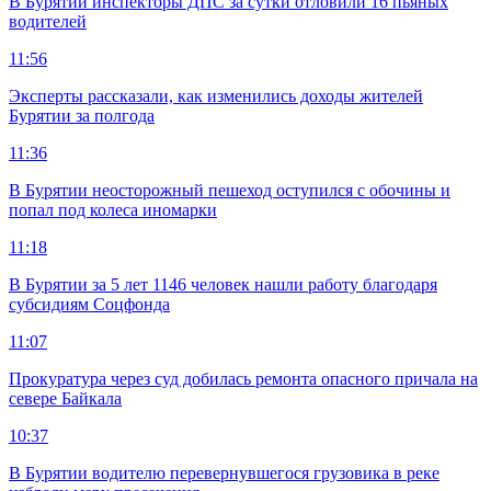
В Бурятии инспекторы ДПС за сутки отловили 16 пьяных
водителей
11:56
Эксперты рассказали, как изменились доходы жителей
Бурятии за полгода
11:36
В Бурятии неосторожный пешеход оступился с обочины и
попал под колеса иномарки
11:18
В Бурятии за 5 лет 1146 человек нашли работу благодаря
субсидиям Соцфонда
11:07
Прокуратура через суд добилась ремонта опасного причала на
севере Байкала
10:37
В Бурятии водителю перевернувшегося грузовика в реке