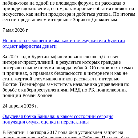
паблик-тока на одной из площадок форума он рассказал о
природе вдохновения, о том, как мировые события влияют на
искусство, как найти продюсера и добиться успеха. По итогам
сессии представляем интервью с Зорикто Доржиевым.
7 мая 2026 г.
Не попасться мошенникам: как и почему жители Бурятии
отдают аферистам деньги
За 2025 год в Бурятии зафиксировано свыше 5,6 тысяч
интернет-преступлений, в результате которых граждане
потеряли свыше полумиллиарда рублей. Об основных схемах
и причинах, о правилах безопасности в интернете и как не
стать жертвой злоумышленников рассказал в интервью
Восток-Телеинформ заместитель начальника управления по
борьбе с киберпреступлениями МВД по РБ, подполковник
полиции Роман Ходоев.
24 апреля 2026 г.
Омулевая бочка Байкала: в каком состоянии сегодня
популяция омуля, оценка и перспективы
В Бурятии 1 октября 2017 года был установлен запрет на
промышленное рыболовство омуля в Байкале. По сути, был