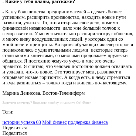
- Какие у тебя планы, расскажи?
- Как у большинства предпринимателей – сделать бизнес
успешным, расширить производство, находить новые пути
развития, учиться. То, что я открыла свое дело, помимо
финансовой независимости, дало мне большой толчок к
саморазвитию. У меня значительно расширился круг общения,
я много вижу воодушевленных людей, у которых одни со
мной цели и принципы. Во время обучающих акселераторов я
познакомилась с удивительными людьми, некоторые теперь
стали моими клиентами, со многими продолжаем дружески
общаться. Я постоянно чему-то учусь и мне это очень
нравится. Я считаю, что человек постоянно должен осваивать
и узнавать что-то новое. Это тренирует мозг, развивает и
открывает новые горизонты. А когда есть, к чему стремиться
и куда развиваться – только тогда и живешь по-настоящему.
Марина Денисова, Восток-Телеинформ
Заметили опечатку? Выделите ошибку и нажмите Ctrl+Enter.
Теги:
истории успеха 03
Мой бизнес
поддержка бизнеса
Поделиться
Поделиться