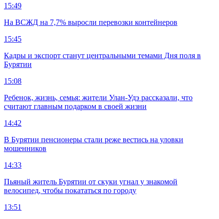
15:49
На ВСЖД на 7,7% выросли перевозки контейнеров
15:45
Кадры и экспорт станут центральными темами Дня поля в
Бурятии
15:08
Ребенок, жизнь, семья: жители Улан-Удэ рассказали, что
считают главным подарком в своей жизни
14:42
В Бурятии пенсионеры стали реже вестись на уловки
мошенников
14:33
Пьяный житель Бурятии от скуки угнал у знакомой
велосипед, чтобы покататься по городу
13:51