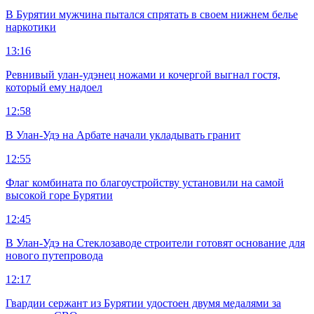
В Бурятии мужчина пытался спрятать в своем нижнем белье
наркотики
13:16
Ревнивый улан-удэнец ножами и кочергой выгнал гостя,
который ему надоел
12:58
В Улан-Удэ на Арбате начали укладывать гранит
12:55
Флаг комбината по благоустройству установили на самой
высокой горе Бурятии
12:45
В Улан-Удэ на Стеклозаводе строители готовят основание для
нового путепровода
12:17
Гвардии сержант из Бурятии удостоен двумя медалями за