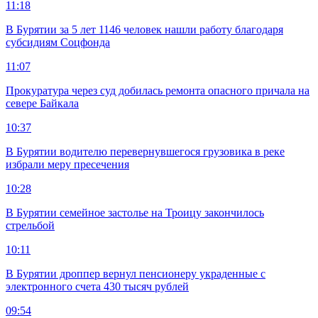
11:18
В Бурятии за 5 лет 1146 человек нашли работу благодаря
субсидиям Соцфонда
11:07
Прокуратура через суд добилась ремонта опасного причала на
севере Байкала
10:37
В Бурятии водителю перевернувшегося грузовика в реке
избрали меру пресечения
10:28
В Бурятии семейное застолье на Троицу закончилось
стрельбой
10:11
В Бурятии дроппер вернул пенсионеру украденные с
электронного счета 430 тысяч рублей
09:54