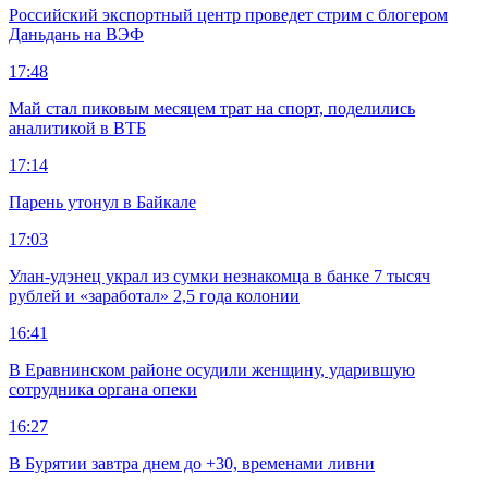
Российский экспортный центр проведет стрим с блогером
Даньдань на ВЭФ
17:48
Май стал пиковым месяцем трат на спорт, поделились
аналитикой в ВТБ
17:14
Парень утонул в Байкале
17:03
Улан-удэнец украл из сумки незнакомца в банке 7 тысяч
рублей и «заработал» 2,5 года колонии
16:41
В Еравнинском районе осудили женщину, ударившую
сотрудника органа опеки
16:27
В Бурятии завтра днем до +30, временами ливни