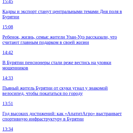
15:45
Кадры и экспорт станут центральными темами Дня поля в
Бурятии
15:08
Ребенок, жизнь, семья: жители Улан-Удэ рассказали, что
считают главным подарком в своей жизни
14:42
В Бурятии пенсионеры стали реже вестись на уловки
мошенников
14:33
Пьяный житель Бурятии от скуки угнал у знакомой
велосипед, чтобы покататься по городу
13:51
Год высоких достижений: как «АпатитАгро» выстраивает
спортивную инфраструктуру в Бурятии
13:34