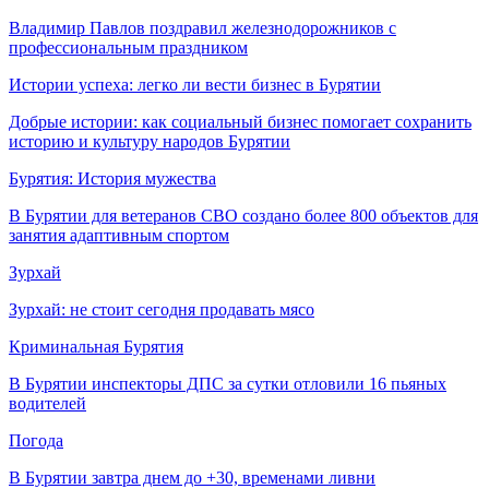
Владимир Павлов поздравил железнодорожников с
профессиональным праздником
Истории успеха: легко ли вести бизнес в Бурятии
Добрые истории: как социальный бизнес помогает сохранить
историю и культуру народов Бурятии
Бурятия: История мужества
В Бурятии для ветеранов СВО создано более 800 объектов для
занятия адаптивным спортом
Зурхай
Зурхай: не стоит сегодня продавать мясо
Криминальная Бурятия
В Бурятии инспекторы ДПС за сутки отловили 16 пьяных
водителей
Погода
В Бурятии завтра днем до +30, временами ливни