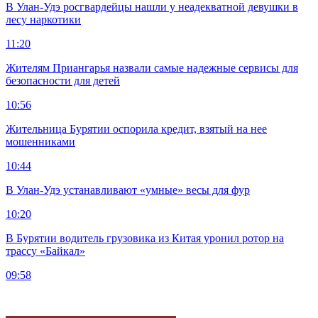
В Улан-Удэ росгвардейцы нашли у неадекватной девушки в
лесу наркотики
11:20
Жителям Приангарья назвали самые надежные сервисы для
безопасности для детей
10:56
Жительница Бурятии оспорила кредит, взятый на нее
мошенниками
10:44
В Улан-Удэ устанавливают «умные» весы для фур
10:20
В Бурятии водитель грузовика из Китая уронил ротор на
трассу «Байкал»
09:58