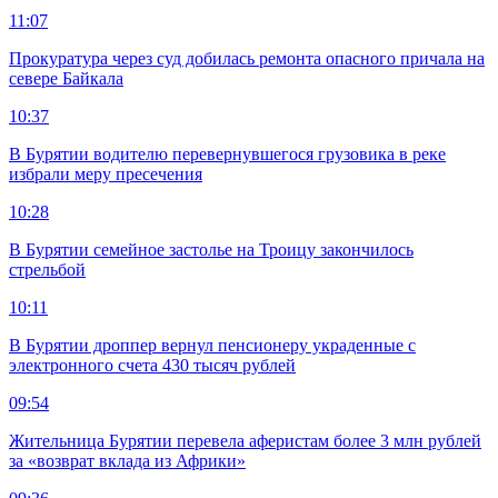
11:07
Прокуратура через суд добилась ремонта опасного причала на
севере Байкала
10:37
В Бурятии водителю перевернувшегося грузовика в реке
избрали меру пресечения
10:28
В Бурятии семейное застолье на Троицу закончилось
стрельбой
10:11
В Бурятии дроппер вернул пенсионеру украденные с
электронного счета 430 тысяч рублей
09:54
Жительница Бурятии перевела аферистам более 3 млн рублей
за «возврат вклада из Африки»