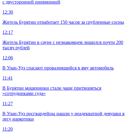
с двусторонней пневмонией
12:30
Житель Бурятии отработает 150 часов за срубленные сосны
12:17
Житель Бурятии в сауне с незнакомцем лишился почти 200
тысяч рублей
12:06
В Улан-Удэ спасают провалившийся в яму автомобиль
11:41
В Бурятии мошенники стали чаще притворяться
«сотрудниками суда»
11:27
В Улан-Удэ росгвардейцы нашли у неадекватной девушки в
лесу наркотики
11:20