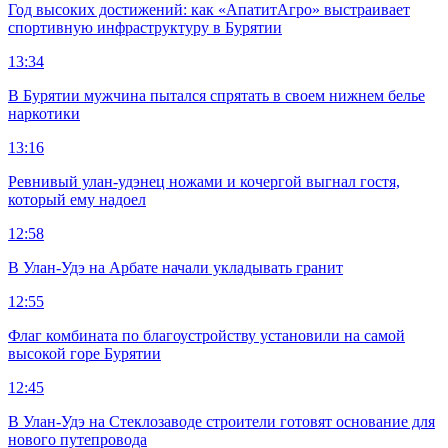
Год высоких достижений: как «АпатитАгро» выстраивает
спортивную инфраструктуру в Бурятии
13:34
В Бурятии мужчина пытался спрятать в своем нижнем белье
наркотики
13:16
Ревнивый улан-удэнец ножами и кочергой выгнал гостя,
который ему надоел
12:58
В Улан-Удэ на Арбате начали укладывать гранит
12:55
Флаг комбината по благоустройству установили на самой
высокой горе Бурятии
12:45
В Улан-Удэ на Стеклозаводе строители готовят основание для
нового путепровода