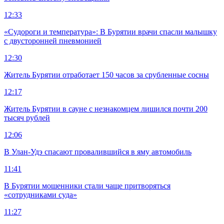
12:33
«Судороги и температура»: В Бурятии врачи спасли малышку
с двусторонней пневмонией
12:30
Житель Бурятии отработает 150 часов за срубленные сосны
12:17
Житель Бурятии в сауне с незнакомцем лишился почти 200
тысяч рублей
12:06
В Улан-Удэ спасают провалившийся в яму автомобиль
11:41
В Бурятии мошенники стали чаще притворяться
«сотрудниками суда»
11:27