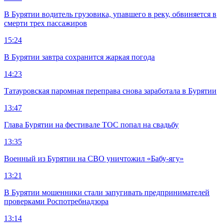
В Бурятии водитель грузовика, упавшего в реку, обвиняется в
смерти трех пассажиров
15:24
В Бурятии завтра сохранится жаркая погода
14:23
Татауровская паромная переправа снова заработала в Бурятии
13:47
Глава Бурятии на фестивале ТОС попал на свадьбу
13:35
Военный из Бурятии на СВО уничтожил «Бабу-ягу»
13:21
В Бурятии мошенники стали запугивать предпринимателей
проверками Роспотребнадзора
13:14