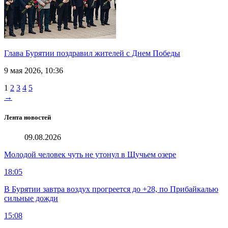
Глава Бурятии поздравил жителей с Днем Победы
9 мая 2026, 10:36
1
2
3
4
5
→
Лента новостей
09.08.2026
Молодой человек чуть не утонул в Щучьем озере
18:05
В Бурятии завтра воздух прогреется до +28, по Прибайкалью
сильные дожди
15:08