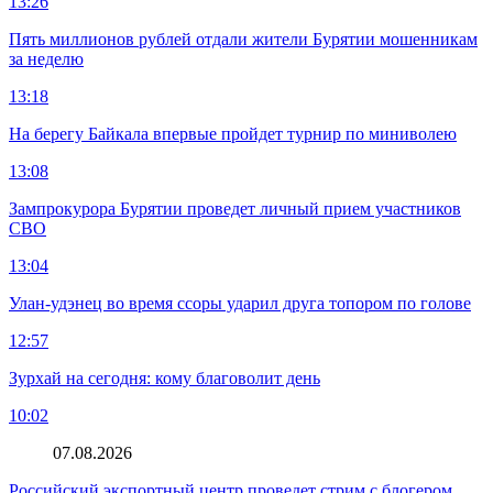
13:26
Пять миллионов рублей отдали жители Бурятии мошенникам
за неделю
13:18
На берегу Байкала впервые пройдет турнир по миниволею
13:08
Зампрокурора Бурятии проведет личный прием участников
СВО
13:04
Улан-удэнец во время ссоры ударил друга топором по голове
12:57
Зурхай на сегодня: кому благоволит день
10:02
07.08.2026
Российский экспортный центр проведет стрим с блогером