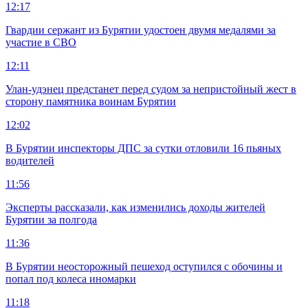
12:17
Гвардии сержант из Бурятии удостоен двумя медалями за
участие в СВО
12:11
Улан-удэнец предстанет перед судом за непристойный жест в
сторону памятника воинам Бурятии
12:02
В Бурятии инспекторы ДПС за сутки отловили 16 пьяных
водителей
11:56
Эксперты рассказали, как изменились доходы жителей
Бурятии за полгода
11:36
В Бурятии неосторожный пешеход оступился с обочины и
попал под колеса иномарки
11:18