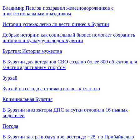
Владимир Павлов поздравил железнодорожников с
профессиональным праздником
Истории успеха: легко ли вести бизнес в Бурятии
Добрые истории: как социальный бизнес помогает сохранить
историю и культуру народов Бурятии
Бурятия: История мужества
В Бурятии для ветеранов СВО создано более 800 объектов для
занятия адаптивным спортом
Зурхай
Зурхай на сегодня: стрижка волос –к счастью
Криминальная Бурятия
В Бурятии инспекторы ДПС за сутки отловили 16 пьяных
водителей
Погода
В Бурятии завтра воздух прогреется до +28, по Прибайкалью