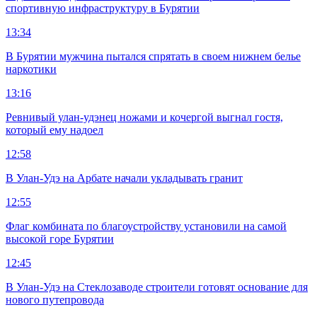
спортивную инфраструктуру в Бурятии
13:34
В Бурятии мужчина пытался спрятать в своем нижнем белье
наркотики
13:16
Ревнивый улан-удэнец ножами и кочергой выгнал гостя,
который ему надоел
12:58
В Улан-Удэ на Арбате начали укладывать гранит
12:55
Флаг комбината по благоустройству установили на самой
высокой горе Бурятии
12:45
В Улан-Удэ на Стеклозаводе строители готовят основание для
нового путепровода