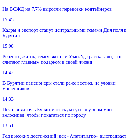
На ВСЖД на 7,7% выросли перевозки контейнеров
15:45
Кадры и экспорт станут центральными темами Дня поля в
Бурятии
15:08
Ребенок, жизнь, семья: жители Улан-Удэ рассказали, что
считают главным подарком в своей жизни
14:42
В Бурятии пенсионеры стали реже вестись на уловки
мошенников
14:33
Пьяный житель Бурятии от скуки угнал у знакомой
велосипед, чтобы покататься по городу
13:51
Год высоких достижений: как «АпатитАгро» выстраивает