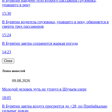
В Бурятии найдено тело второго пассажира грузовика,
упавшего в реку
15:30
В Бурятии водитель грузовика, упавшего в реку, обвиняется в
смерти трех пассажиров
15:24
В Бурятии завтра сохранится жаркая погода
14:23
Close
Лента новостей
09.08.2026
Молодой человек чуть не утонул в Щучьем озере
18:05
В Бурятии завтра воздух прогреется до +28, по Прибайкалью
сильные дожди