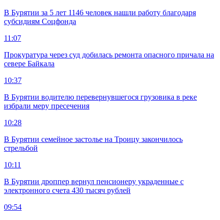
В Бурятии за 5 лет 1146 человек нашли работу благодаря
субсидиям Соцфонда
11:07
Прокуратура через суд добилась ремонта опасного причала на
севере Байкала
10:37
В Бурятии водителю перевернувшегося грузовика в реке
избрали меру пресечения
10:28
В Бурятии семейное застолье на Троицу закончилось
стрельбой
10:11
В Бурятии дроппер вернул пенсионеру украденные с
электронного счета 430 тысяч рублей
09:54