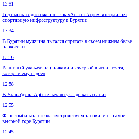
13:51
Год высоких достижений: как «АпатитАгро» выстраивает
спортивную инфраструктуру в Бурятии
13:34
В Бурятии мужчина пытался спрятать в своем нижнем белье
наркотики
13:16
Ревнивый улан-удэнец ножами и кочергой выгнал гостя,
который ему надоел
12:58
В Улан-Удэ на Арбате начали укладывать гранит
12:55
Флаг комбината по благоустройству установили на самой
высокой горе Бурятии
12:45