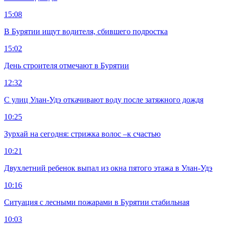
15:08
В Бурятии ищут водителя, сбившего подростка
15:02
День строителя отмечают в Бурятии
12:32
С улиц Улан-Удэ откачивают воду после затяжного дождя
10:25
Зурхай на сегодня: стрижка волос –к счастью
10:21
Двухлетний ребенок выпал из окна пятого этажа в Улан-Удэ
10:16
Ситуация с лесными пожарами в Бурятии стабильная
10:03