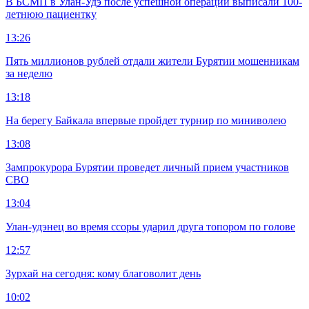
В БСМП в Улан-Удэ после успешной операции выписали 100-
летнюю пациентку
13:26
Пять миллионов рублей отдали жители Бурятии мошенникам
за неделю
13:18
На берегу Байкала впервые пройдет турнир по миниволею
13:08
Зампрокурора Бурятии проведет личный прием участников
СВО
13:04
Улан-удэнец во время ссоры ударил друга топором по голове
12:57
Зурхай на сегодня: кому благоволит день
10:02