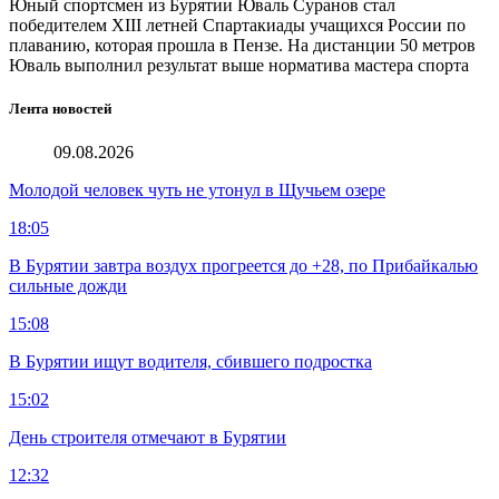
Юный спортсмен из Бурятии Юваль Суранов стал
победителем XIII летней Спартакиады учащихся России по
плаванию, которая прошла в Пензе. На дистанции 50 метров
Юваль выполнил результат выше норматива мастера спорта
Лента новостей
09.08.2026
Молодой человек чуть не утонул в Щучьем озере
18:05
В Бурятии завтра воздух прогреется до +28, по Прибайкалью
сильные дожди
15:08
В Бурятии ищут водителя, сбившего подростка
15:02
День строителя отмечают в Бурятии
12:32