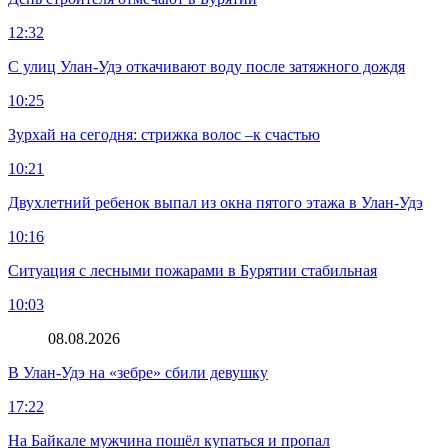
12:32
С улиц Улан-Удэ откачивают воду после затяжного дождя
10:25
Зурхай на сегодня: стрижка волос –к счастью
10:21
Двухлетний ребенок выпал из окна пятого этажа в Улан-Удэ
10:16
Ситуация с лесными пожарами в Бурятии стабильная
10:03
08.08.2026
В Улан-Удэ на «зебре» сбили девушку
17:22
На Байкале мужчина пошёл купаться и пропал