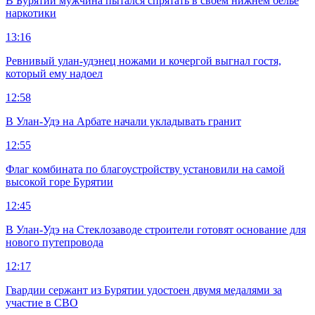
В Бурятии мужчина пытался спрятать в своем нижнем белье
наркотики
13:16
Ревнивый улан-удэнец ножами и кочергой выгнал гостя,
который ему надоел
12:58
В Улан-Удэ на Арбате начали укладывать гранит
12:55
Флаг комбината по благоустройству установили на самой
высокой горе Бурятии
12:45
В Улан-Удэ на Стеклозаводе строители готовят основание для
нового путепровода
12:17
Гвардии сержант из Бурятии удостоен двумя медалями за
участие в СВО