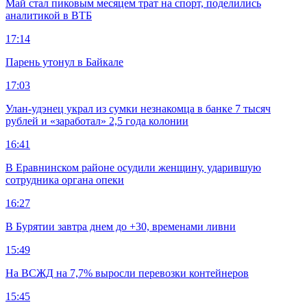
Май стал пиковым месяцем трат на спорт, поделились
аналитикой в ВТБ
17:14
Парень утонул в Байкале
17:03
Улан-удэнец украл из сумки незнакомца в банке 7 тысяч
рублей и «заработал» 2,5 года колонии
16:41
В Еравнинском районе осудили женщину, ударившую
сотрудника органа опеки
16:27
В Бурятии завтра днем до +30, временами ливни
15:49
На ВСЖД на 7,7% выросли перевозки контейнеров
15:45