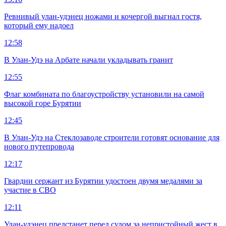
Ревнивый улан-удэнец ножами и кочергой выгнал гостя,
который ему надоел
12:58
В Улан-Удэ на Арбате начали укладывать гранит
12:55
Флаг комбината по благоустройству установили на самой
высокой горе Бурятии
12:45
В Улан-Удэ на Стеклозаводе строители готовят основание для
нового путепровода
12:17
Гвардии сержант из Бурятии удостоен двумя медалями за
участие в СВО
12:11
Улан-удэнец предстанет перед судом за непристойный жест в