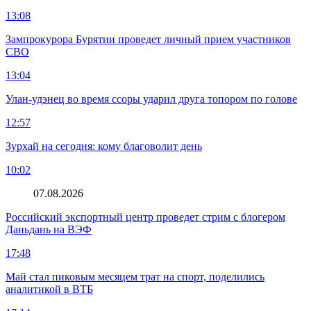
13:08
Зампрокурора Бурятии проведет личный прием участников
СВО
13:04
Улан-удэнец во время ссоры ударил друга топором по голове
12:57
Зурхай на сегодня: кому благоволит день
10:02
07.08.2026
Российский экспортный центр проведет стрим с блогером
Даньдань на ВЭФ
17:48
Май стал пиковым месяцем трат на спорт, поделились
аналитикой в ВТБ