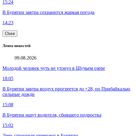
15:24
В Бурятии завтра сохранится жаркая погода
14:23
Close
Лента новостей
09.08.2026
Молодой человек чуть не утонул в Щучьем озере
18:05
В Бурятии завтра воздух прогреется до +28, по Прибайкалью
сильные дожди
15:08
В Бурятии ищут водителя, сбившего подростка
15:02
День строителя отмечают в Бурятии