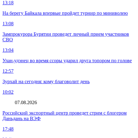
13:18
На берегу Байкала впервые пройдет турнир по миниволею
13:08
Зампрокурора Бурятии проведет личный прием участников
СВО
13:04
Улан-удэнец во время ссоры ударил друга топором по голове
12:57
Зурхай на сегодня: кому благоволит день
10:02
07.08.2026
Российский экспортный центр проведет стрим с блогером
Даньдань на ВЭФ
17:48