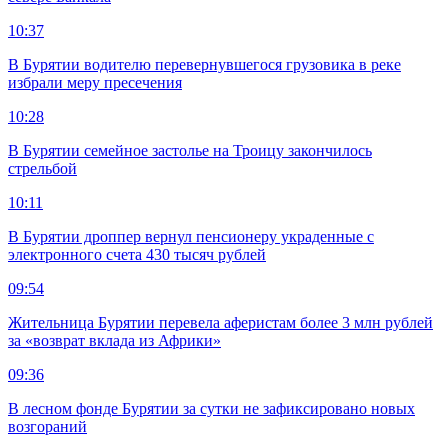
10:37
В Бурятии водителю перевернувшегося грузовика в реке
избрали меру пресечения
10:28
В Бурятии семейное застолье на Троицу закончилось
стрельбой
10:11
В Бурятии дроппер вернул пенсионеру украденные с
электронного счета 430 тысяч рублей
09:54
Жительница Бурятии перевела аферистам более 3 млн рублей
за «возврат вклада из Африки»
09:36
В лесном фонде Бурятии за сутки не зафиксировано новых
возгораний