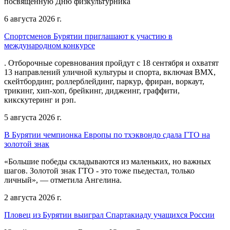
посвящённую Дню физкультурника
6 августа 2026 г.
Спортсменов Бурятии приглашают к участию в
международном конкурсе
. Отборочные соревнования пройдут с 18 сентября и охватят
13 направлений уличной культуры и спорта, включая BMX,
скейтбординг, роллерблейдинг, паркур, фриран, воркаут,
трикинг, хип-хоп, брейкинг, диджеинг, граффити,
кикскутеринг и рэп.
5 августа 2026 г.
В Бурятии чемпионка Европы по тхэквондо сдала ГТО на
золотой знак
«Большие победы складываются из маленьких, но важных
шагов. Золотой знак ГТО - это тоже пьедестал, только
личный», — отметила Ангелина.
2 августа 2026 г.
Пловец из Бурятии выиграл Спартакиаду учащихся России