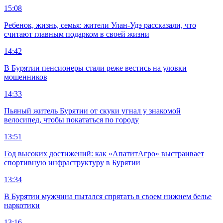
15:08
Ребенок, жизнь, семья: жители Улан-Удэ рассказали, что
считают главным подарком в своей жизни
14:42
В Бурятии пенсионеры стали реже вестись на уловки
мошенников
14:33
Пьяный житель Бурятии от скуки угнал у знакомой
велосипед, чтобы покататься по городу
13:51
Год высоких достижений: как «АпатитАгро» выстраивает
спортивную инфраструктуру в Бурятии
13:34
В Бурятии мужчина пытался спрятать в своем нижнем белье
наркотики
13:16