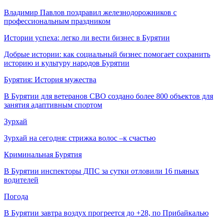
Владимир Павлов поздравил железнодорожников с
профессиональным праздником
Истории успеха: легко ли вести бизнес в Бурятии
Добрые истории: как социальный бизнес помогает сохранить
историю и культуру народов Бурятии
Бурятия: История мужества
В Бурятии для ветеранов СВО создано более 800 объектов для
занятия адаптивным спортом
Зурхай
Зурхай на сегодня: стрижка волос –к счастью
Криминальная Бурятия
В Бурятии инспекторы ДПС за сутки отловили 16 пьяных
водителей
Погода
В Бурятии завтра воздух прогреется до +28, по Прибайкалью