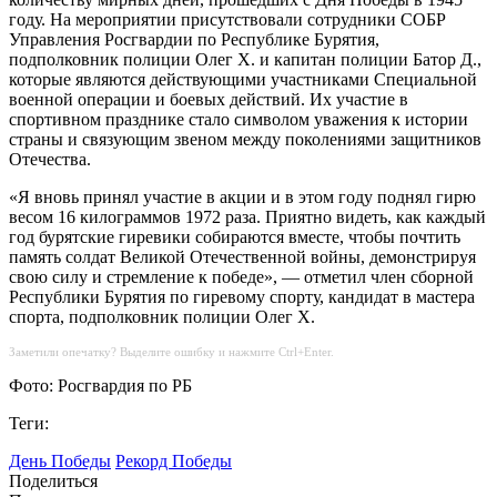
году. На мероприятии присутствовали сотрудники СОБР
Управления Росгвардии по Республике Бурятия,
подполковник полиции Олег Х. и капитан полиции Батор Д.,
которые являются действующими участниками Специальной
военной операции и боевых действий. Их участие в
спортивном празднике стало символом уважения к истории
страны и связующим звеном между поколениями защитников
Отечества.
«Я вновь принял участие в акции и в этом году поднял гирю
весом 16 килограммов 1972 раза. Приятно видеть, как каждый
год бурятские гиревики собираются вместе, чтобы почтить
память солдат Великой Отечественной войны, демонстрируя
свою силу и стремление к победе», — отметил член сборной
Республики Бурятия по гиревому спорту, кандидат в мастера
спорта, подполковник полиции Олег Х.
Заметили опечатку? Выделите ошибку и нажмите Ctrl+Enter.
Фото: Росгвардия по РБ
Теги:
День Победы
Рекорд Победы
Поделиться