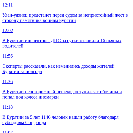
12:11
Улан-удэнец предстанет перед судом за непристойный жест в
сторону памятника воинам Бурятии
12:02
В Бурятии инспекторы ДПС за сутки отловили 16 пьяных
водителей
11:56
Эксперты рассказали, как изменились доходы жителей
Бурятии за полгода
11:36
В Бурятии неосторожный пешеход оступился с обочины и
попал под колеса иномарки
11:18
В Бурятии за 5 лет 1146 человек нашли работу благодаря
субсидиям Соцфонда
11:07