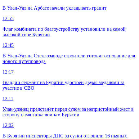
В Улан-Удэ на Арбате начали укладывать гранит
12:55
Флаг комбината по благоустройству установили на самой
высокой горе Бурятии
12:45
В Улан-Удэ на Стеклозаводе строители готовят основание для
нового путепровода
12:17
Гвардии сержант из Бурятии удостоен двумя медалями за
участие в СВО
12:11
Улан-удэнец предстанет перед судом за непристойный жест в
сторону памятника воинам Бурятии
12:02
В Бурятии инспекторы ДПС за сутки отловили 16 пьяных