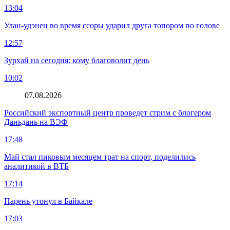
13:04
Улан-удэнец во время ссоры ударил друга топором по голове
12:57
Зурхай на сегодня: кому благоволит день
10:02
07.08.2026
Российский экспортный центр проведет стрим с блогером
Даньдань на ВЭФ
17:48
Май стал пиковым месяцем трат на спорт, поделились
аналитикой в ВТБ
17:14
Парень утонул в Байкале
17:03