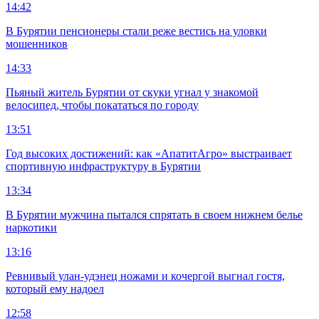
14:42
В Бурятии пенсионеры стали реже вестись на уловки
мошенников
14:33
Пьяный житель Бурятии от скуки угнал у знакомой
велосипед, чтобы покататься по городу
13:51
Год высоких достижений: как «АпатитАгро» выстраивает
спортивную инфраструктуру в Бурятии
13:34
В Бурятии мужчина пытался спрятать в своем нижнем белье
наркотики
13:16
Ревнивый улан-удэнец ножами и кочергой выгнал гостя,
который ему надоел
12:58