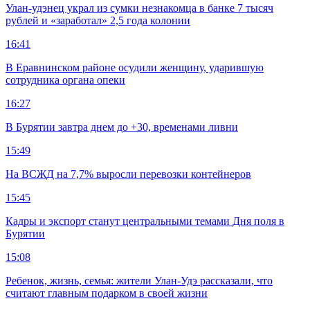
Улан-удэнец украл из сумки незнакомца в банке 7 тысяч
рублей и «заработал» 2,5 года колонии
16:41
В Еравнинском районе осудили женщину, ударившую
сотрудника органа опеки
16:27
В Бурятии завтра днем до +30, временами ливни
15:49
На ВСЖД на 7,7% выросли перевозки контейнеров
15:45
Кадры и экспорт станут центральными темами Дня поля в
Бурятии
15:08
Ребенок, жизнь, семья: жители Улан-Удэ рассказали, что
считают главным подарком в своей жизни