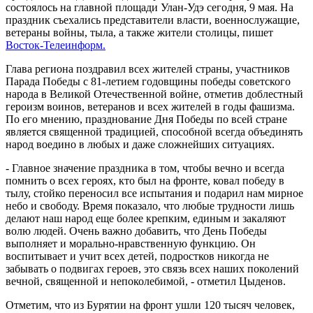
состоялось на главной площади Улан-Удэ сегодня, 9 мая. На
праздник съехались представители власти, военнослужащие,
ветераны войны, тыла, а также жители столицы, пишет
Восток-Телеинформ.
Глава региона поздравил всех жителей страны, участников
Парада Победы с 81-летием годовщины победы советского
народа в Великой Отечественной войне, отметив доблестный
героизм воинов, ветеранов и всех жителей в годы фашизма.
По его мнению, празднование Дня Победы по всей стране
является священной традицией, способной всегда объединять
народ воедино в любых и даже сложнейших ситуациях.
- Главное значение праздника в том, чтобы вечно и всегда
помнить о всех героях, кто был на фронте, ковал победу в
тылу, стойко переносил все испытания и подарил нам мирное
небо и свободу. Время показало, что любые трудности лишь
делают наш народ еще более крепким, единым и закаляют
волю людей. Очень важно добавить, что День Победы
выполняет и морально-нравственную функцию. Он
воспитывает и учит всех детей, подростков никогда не
забывать о подвигах героев, это связь всех наших поколений
вечной, священной и непоколебимой, - отметил Цыденов.
Отметим, что из Бурятии на фронт ушли 120 тысяч человек,