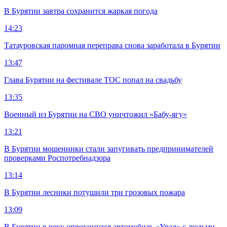
В Бурятии завтра сохранится жаркая погода
14:23
Татауровская паромная переправа снова заработала в Бурятии
13:47
Глава Бурятии на фестивале ТОС попал на свадьбу
13:35
Военный из Бурятии на СВО уничтожил «Бабу-ягу»
13:21
В Бурятии мошенники стали запугивать предпринимателей
проверками Роспотребнадзора
13:14
В Бурятии лесники потушили три грозовых пожара
13:09
В Бурятии в реку опрокинулся автомобиль «Урал» с людьми,