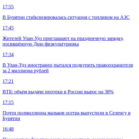
17:55
В Бурятии стабилизировалась ситуация с топливом на АЗС
17:45
Жителей Улан-Удэ приглашают на праздничную зарядку,
посвящённую Дню физкультурника
17:34
В Улан-Удэ иностранец пытался подкупить правоохранителя
за 2 миллиона рублей
17:21
ВТБ: объем выдачи ипотеки в России вырос на 38%
17:15
Почти полмиллиона мальков осетра выпустили в Селенгу в
Бурятии
16:48