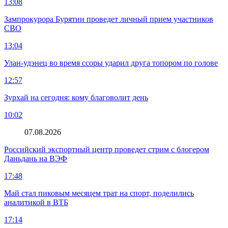
13:08
Зампрокурора Бурятии проведет личный прием участников
СВО
13:04
Улан-удэнец во время ссоры ударил друга топором по голове
12:57
Зурхай на сегодня: кому благоволит день
10:02
07.08.2026
Российский экспортный центр проведет стрим с блогером
Даньдань на ВЭФ
17:48
Май стал пиковым месяцем трат на спорт, поделились
аналитикой в ВТБ
17:14