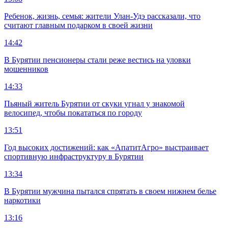
Ребенок, жизнь, семья: жители Улан-Удэ рассказали, что
считают главным подарком в своей жизни
14:42
В Бурятии пенсионеры стали реже вестись на уловки
мошенников
14:33
Пьяный житель Бурятии от скуки угнал у знакомой
велосипед, чтобы покататься по городу
13:51
Год высоких достижений: как «АпатитАгро» выстраивает
спортивную инфраструктуру в Бурятии
13:34
В Бурятии мужчина пытался спрятать в своем нижнем белье
наркотики
13:16