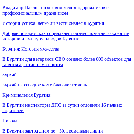
Владимир Павлов поздравил железнодорожников с
профессиональным праздником
Истории успеха: легко ли вести бизнес в Бурятии
Добрые истории: как социальный бизнес помогает сохранить
историю и культуру народов Бурятии
Бурятия: История мужества
В Бурятии для ветеранов СВО создано более 800 объектов для
занятия адаптивным спортом
Зурхай
Зурхай на сегодня: кому благоволит день
Криминальная Бурятия
В Бурятии инспекторы ДПС за сутки отловили 16 пьяных
водителей
Погода
В Бурятии завтра днем до +30, временами ливни