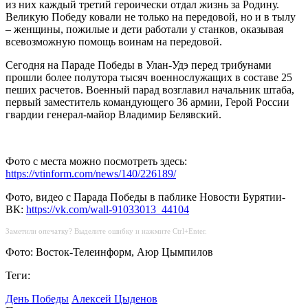
из них каждый третий героически отдал жизнь за Родину.
Великую Победу ковали не только на передовой, но и в тылу
– женщины, пожилые и дети работали у станков, оказывая
всевозможную помощь воинам на передовой.
Сегодня на Параде Победы в Улан-Удэ перед трибунами
прошли более полутора тысяч военнослужащих в составе 25
пеших расчетов. Военный парад возглавил начальник штаба,
первый заместитель командующего 36 армии, Герой России
гвардии генерал-майор Владимир Белявский.
Фото с места можно посмотреть здесь:
https://vtinform.com/news/140/226189/
Фото, видео с Парада Победы в паблике Новости Бурятии-
ВК:
https://vk.com/wall-91033013_44104
Заметили опечатку? Выделите ошибку и нажмите Ctrl+Enter.
Фото: Восток-Телеинформ, Аюр Цымпилов
Теги:
День Победы
Алексей Цыденов