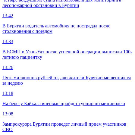
лесопожарной обстановки в Бурятии
13:42
В Бурятии водитель автомобиля не пострадал после
столкновения с поездом
13:33
В БСМП в Улан-Удэ после успешной операции выписали 100-
летнюю пациентку
13:26
Пять миллионов рублей отдали жители Бурятии мошенникам
за неделю
13:18
На берегу Байкала впервые пройдет турнир по миниволею
13:08
Зампрокурора Бурятии проведет личный прием участников
СВО