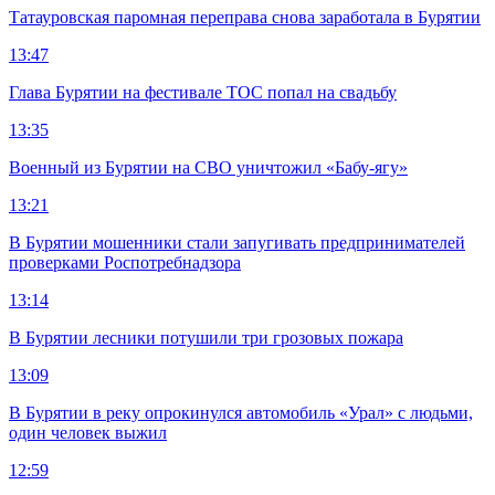
Татауровская паромная переправа снова заработала в Бурятии
13:47
Глава Бурятии на фестивале ТОС попал на свадьбу
13:35
Военный из Бурятии на СВО уничтожил «Бабу-ягу»
13:21
В Бурятии мошенники стали запугивать предпринимателей
проверками Роспотребнадзора
13:14
В Бурятии лесники потушили три грозовых пожара
13:09
В Бурятии в реку опрокинулся автомобиль «Урал» с людьми,
один человек выжил
12:59