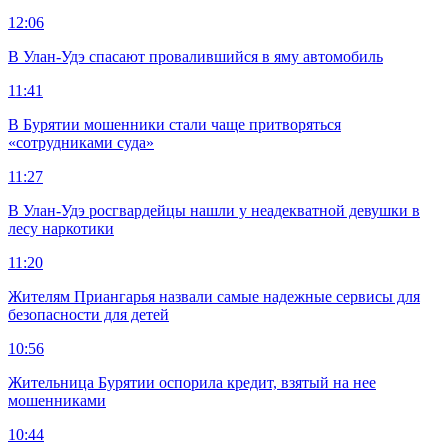
12:06
В Улан-Удэ спасают провалившийся в яму автомобиль
11:41
В Бурятии мошенники стали чаще притворяться
«сотрудниками суда»
11:27
В Улан-Удэ росгвардейцы нашли у неадекватной девушки в
лесу наркотики
11:20
Жителям Приангарья назвали самые надежные сервисы для
безопасности для детей
10:56
Жительница Бурятии оспорила кредит, взятый на нее
мошенниками
10:44