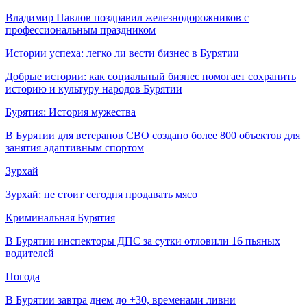
Владимир Павлов поздравил железнодорожников с
профессиональным праздником
Истории успеха: легко ли вести бизнес в Бурятии
Добрые истории: как социальный бизнес помогает сохранить
историю и культуру народов Бурятии
Бурятия: История мужества
В Бурятии для ветеранов СВО создано более 800 объектов для
занятия адаптивным спортом
Зурхай
Зурхай: не стоит сегодня продавать мясо
Криминальная Бурятия
В Бурятии инспекторы ДПС за сутки отловили 16 пьяных
водителей
Погода
В Бурятии завтра днем до +30, временами ливни