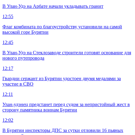
В Улан-Удэ на Арбате начали укладывать гранит
12:55
Флаг комбината по благоустройству установили на самой
высокой горе Бурятии
12:45
В Улан-Удэ на Стеклозаводе строители готовят основание для
нового путепровода
12:17
Гвардии сержант из Бурятии удостоен двумя медалями за
участие в СВО
12:11
Улан-удэнец предстанет перед судом за непристойный жест в
сторону памятника воинам Бурятии
12:02
В Бурятии инспекторы ДПС за сутки отловили 16 пьяных