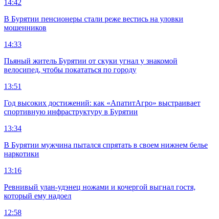
14:42
В Бурятии пенсионеры стали реже вестись на уловки
мошенников
14:33
Пьяный житель Бурятии от скуки угнал у знакомой
велосипед, чтобы покататься по городу
13:51
Год высоких достижений: как «АпатитАгро» выстраивает
спортивную инфраструктуру в Бурятии
13:34
В Бурятии мужчина пытался спрятать в своем нижнем белье
наркотики
13:16
Ревнивый улан-удэнец ножами и кочергой выгнал гостя,
который ему надоел
12:58