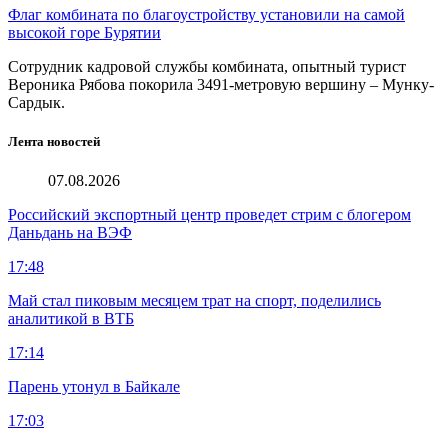
Флаг комбината по благоустройству установили на самой
высокой горе Бурятии
Сотрудник кадровой службы комбината, опытный турист
Вероника Рябова покорила 3491-метровую вершину – Мунку-
Сардык.
Лента новостей
07.08.2026
Российский экспортный центр проведет стрим с блогером
Даньдань на ВЭФ
17:48
Май стал пиковым месяцем трат на спорт, поделились
аналитикой в ВТБ
17:14
Парень утонул в Байкале
17:03