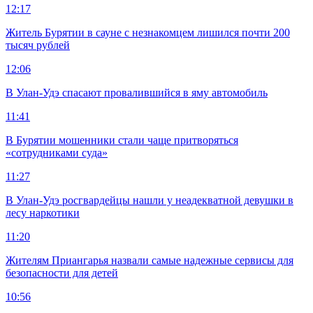
12:17
Житель Бурятии в сауне с незнакомцем лишился почти 200
тысяч рублей
12:06
В Улан-Удэ спасают провалившийся в яму автомобиль
11:41
В Бурятии мошенники стали чаще притворяться
«сотрудниками суда»
11:27
В Улан-Удэ росгвардейцы нашли у неадекватной девушки в
лесу наркотики
11:20
Жителям Приангарья назвали самые надежные сервисы для
безопасности для детей
10:56