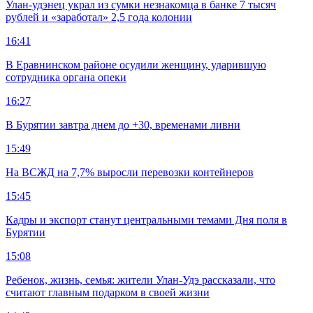
Улан-удэнец украл из сумки незнакомца в банке 7 тысяч
рублей и «заработал» 2,5 года колонии
16:41
В Еравнинском районе осудили женщину, ударившую
сотрудника органа опеки
16:27
В Бурятии завтра днем до +30, временами ливни
15:49
На ВСЖД на 7,7% выросли перевозки контейнеров
15:45
Кадры и экспорт станут центральными темами Дня поля в
Бурятии
15:08
Ребенок, жизнь, семья: жители Улан-Удэ рассказали, что
считают главным подарком в своей жизни