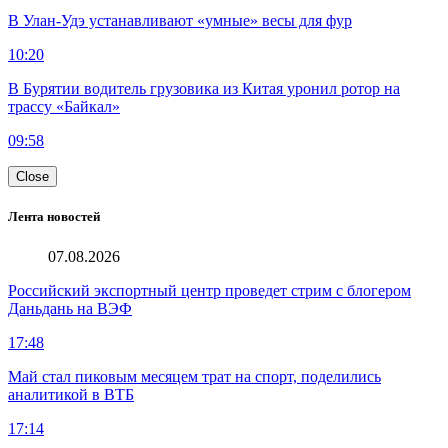
В Улан-Удэ устанавливают «умные» весы для фур
10:20
В Бурятии водитель грузовика из Китая уронил ротор на
трассу «Байкал»
09:58
Close
Лента новостей
07.08.2026
Российский экспортный центр проведет стрим с блогером
Даньдань на ВЭФ
17:48
Май стал пиковым месяцем трат на спорт, поделились
аналитикой в ВТБ
17:14