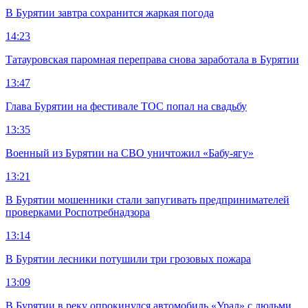
В Бурятии завтра сохранится жаркая погода
14:23
Татауровская паромная переправа снова заработала в Бурятии
13:47
Глава Бурятии на фестивале ТОС попал на свадьбу
13:35
Военный из Бурятии на СВО уничтожил «Бабу-ягу»
13:21
В Бурятии мошенники стали запугивать предпринимателей
проверками Роспотребнадзора
13:14
В Бурятии лесники потушили три грозовых пожара
13:09
В Бурятии в реку опрокинулся автомобиль «Урал» с людьми,