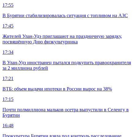
17:55
В Бурятии стабилизировалась ситуация с топливом на АЗС
17:45
Жителей Улан-Удэ приглашают на праздничную зарядку,
посвящённую Дню физкультурника
17:34
В Улан-Удэ иностранец пытался подкупить правоохранителя
за 2 миллиона рублей
17:21
ВТБ: объем выдачи ипотеки в России вырос на 38%
17:15
Почти полмиллиона мальков осетра выпустили в Селенгу в
Бурятии
16:48
Прокуратура Бурятии взяла под контроль расследование