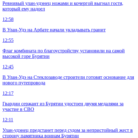
Ревнивый улан-удэнец ножами и кочергой выгнал гостя,
который ему надоел
12:58
В Улан-Удэ на Арбате начали укладывать гранит
12:55
Флаг комбината по благоустройству установили на самой
высокой горе Бурятии
12:45
В Улан-Удэ на Стеклозаводе строители готовят основание для
нового путепровода
12:17
Гвардии сержант из Бурятии удостоен двумя медалями за
участие в СВО
12:11
Улан-удэнец предстанет перед судом за непристойный жест в
сторону памятника воинам Бурятии