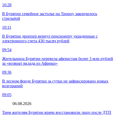
10:28
В Бурятии семейное застолье на Троицу закончилось
стрельбой
10:11
В Бурятии дроппер вернул пенсионеру украденные с
электронного счета 430 тысяч рублей
09:54
Жительница Бурятии перевела аферистам более 3 млн рублей
за «возврат вклада из Африки»
09:36
В лесном фонде Бурятии за сутки не зафиксировано новых
возгораний
09:05
06.08.2026
Трем жителям Бурятии врачи восстановили лицо после ДТП