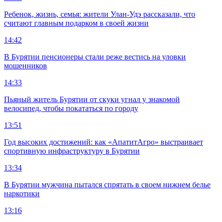
Ребенок, жизнь, семья: жители Улан-Удэ рассказали, что
считают главным подарком в своей жизни
14:42
В Бурятии пенсионеры стали реже вестись на уловки
мошенников
14:33
Пьяный житель Бурятии от скуки угнал у знакомой
велосипед, чтобы покататься по городу
13:51
Год высоких достижений: как «АпатитАгро» выстраивает
спортивную инфраструктуру в Бурятии
13:34
В Бурятии мужчина пытался спрятать в своем нижнем белье
наркотики
13:16