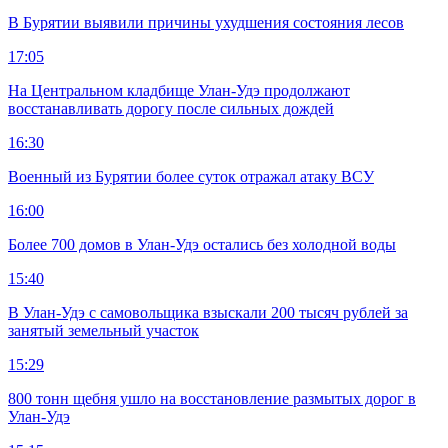
В Бурятии выявили причины ухудшения состояния лесов
17:05
На Центральном кладбище Улан-Удэ продолжают
восстанавливать дорогу после сильных дождей
16:30
Военный из Бурятии более суток отражал атаку ВСУ
16:00
Более 700 домов в Улан-Удэ остались без холодной воды
15:40
В Улан-Удэ с самовольщика взыскали 200 тысяч рублей за
занятый земельный участок
15:29
800 тонн щебня ушло на восстановление размытых дорог в
Улан-Удэ