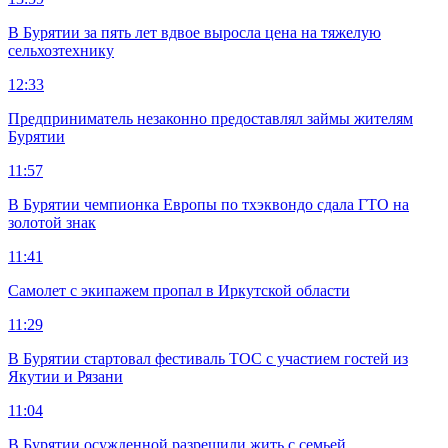
В Бурятии за пять лет вдвое выросла цена на тяжелую
сельхозтехнику
12:33
Предприниматель незаконно предоставлял займы жителям
Бурятии
11:57
В Бурятии чемпионка Европы по тхэквондо сдала ГТО на
золотой знак
11:41
Самолет с экипажем пропал в Иркутской области
11:29
В Бурятии стартовал фестиваль ТОС с участием гостей из
Якутии и Рязани
11:04
В Бурятии осужденной разрешили жить с семьей