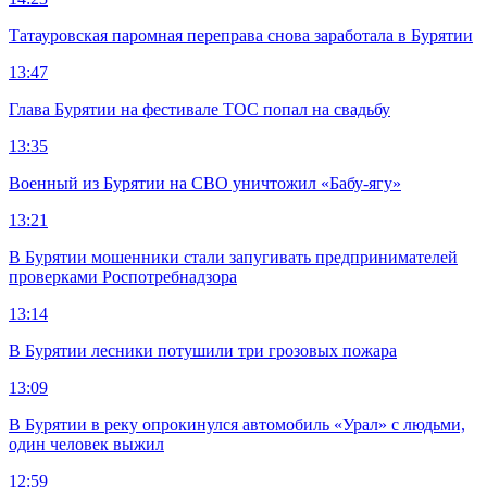
Татауровская паромная переправа снова заработала в Бурятии
13:47
Глава Бурятии на фестивале ТОС попал на свадьбу
13:35
Военный из Бурятии на СВО уничтожил «Бабу-ягу»
13:21
В Бурятии мошенники стали запугивать предпринимателей
проверками Роспотребнадзора
13:14
В Бурятии лесники потушили три грозовых пожара
13:09
В Бурятии в реку опрокинулся автомобиль «Урал» с людьми,
один человек выжил
12:59