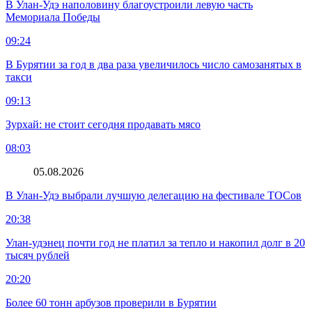
В Улан-Удэ наполовину благоустроили левую часть
Мемориала Победы
09:24
В Бурятии за год в два раза увеличилось число самозанятых в
такси
09:13
Зурхай: не стоит сегодня продавать мясо
08:03
05.08.2026
В Улан-Удэ выбрали лучшую делегацию на фестивале ТОСов
20:38
Улан-удэнец почти год не платил за тепло и накопил долг в 20
тысяч рублей
20:20
Более 60 тонн арбузов проверили в Бурятии