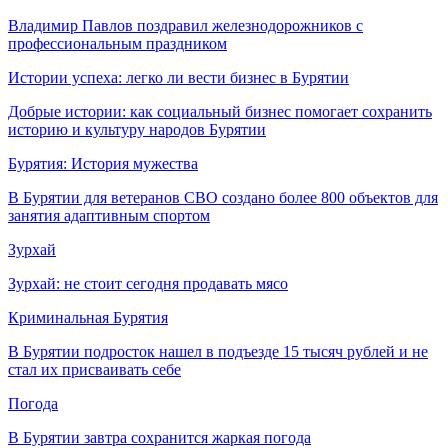
Владимир Павлов поздравил железнодорожников с
профессиональным праздником
Истории успеха: легко ли вести бизнес в Бурятии
Добрые истории: как социальный бизнес помогает сохранить
историю и культуру народов Бурятии
Бурятия: История мужества
В Бурятии для ветеранов СВО создано более 800 объектов для
занятия адаптивным спортом
Зурхай
Зурхай: не стоит сегодня продавать мясо
Криминальная Бурятия
В Бурятии подросток нашел в подъезде 15 тысяч рублей и не
стал их присваивать себе
Погода
В Бурятии завтра сохранится жаркая погода