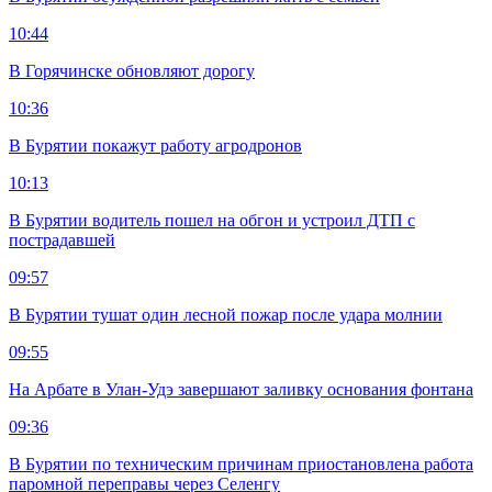
10:44
В Горячинске обновляют дорогу
10:36
В Бурятии покажут работу агродронов
10:13
В Бурятии водитель пошел на обгон и устроил ДТП с
пострадавшей
09:57
В Бурятии тушат один лесной пожар после удара молнии
09:55
На Арбате в Улан-Удэ завершают заливку основания фонтана
09:36
В Бурятии по техническим причинам приостановлена работа
паромной переправы через Селенгу