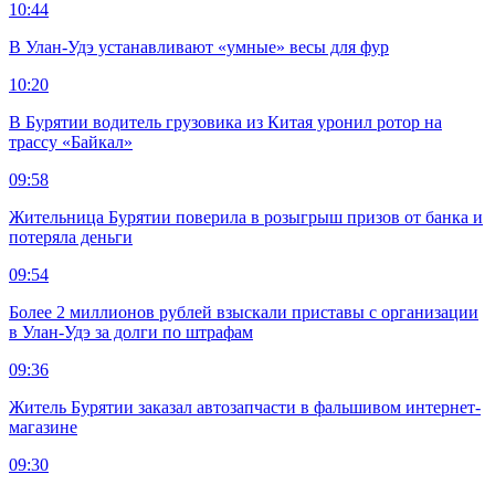
10:44
В Улан-Удэ устанавливают «умные» весы для фур
10:20
В Бурятии водитель грузовика из Китая уронил ротор на
трассу «Байкал»
09:58
Жительница Бурятии поверила в розыгрыш призов от банка и
потеряла деньги
09:54
Более 2 миллионов рублей взыскали приставы с организации
в Улан-Удэ за долги по штрафам
09:36
Житель Бурятии заказал автозапчасти в фальшивом интернет-
магазине
09:30