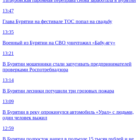
Татауровская паромная переправа снова заработала в Бурятии
13:47
Глава Бурятии на фестивале ТОС попал на свадьбу
13:35
Военный из Бурятии на СВО уничтожил «Бабу-ягу»
13:21
В Бурятии мошенники стали запугивать предпринимателей
проверками Роспотребнадзора
13:14
В Бурятии лесники потушили три грозовых пожара
13:09
В Бурятии в реку опрокинулся автомобиль «Урал» с людьми,
один человек выжил
12:59
В Бурятии подросток нашел в подъезде 15 тысяч рублей и не