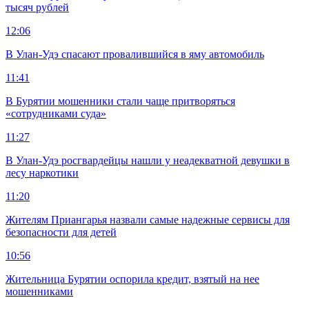
тысяч рублей
12:06
В Улан-Удэ спасают провалившийся в яму автомобиль
11:41
В Бурятии мошенники стали чаще притворяться
«сотрудниками суда»
11:27
В Улан-Удэ росгвардейцы нашли у неадекватной девушки в
лесу наркотики
11:20
Жителям Приангарья назвали самые надежные сервисы для
безопасности для детей
10:56
Жительница Бурятии оспорила кредит, взятый на нее
мошенниками