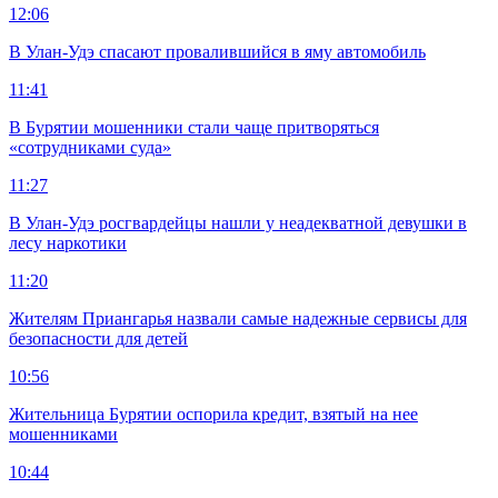
12:06
В Улан-Удэ спасают провалившийся в яму автомобиль
11:41
В Бурятии мошенники стали чаще притворяться
«сотрудниками суда»
11:27
В Улан-Удэ росгвардейцы нашли у неадекватной девушки в
лесу наркотики
11:20
Жителям Приангарья назвали самые надежные сервисы для
безопасности для детей
10:56
Жительница Бурятии оспорила кредит, взятый на нее
мошенниками
10:44