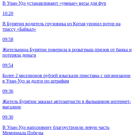
В Улан-Удэ устанавливают «умные» весы для фур
10:20
В Бурятии водитель грузовика из Китая уронил ротор на
трассу «Байкал»
09:58
Жительница Бурятии поверила в розыгрыш призов от банка и
потеряла деньги
09:54
Более 2 миллионов рублей взыскали приставы с организации
в Улан-Удэ за долги по штрафам
09:36
Житель Бурятии заказал автозапчасти в фальшивом интернет-
магазине
09:30
В Улан-Удэ наполовину благоустроили левую часть
Мемориала Победы