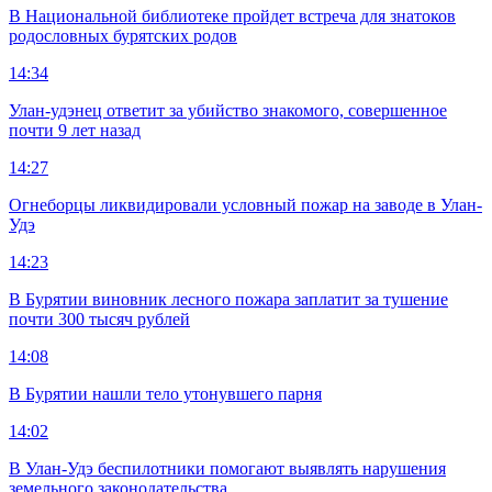
В Национальной библиотеке пройдет встреча для знатоков
родословных бурятских родов
14:34
Улан-удэнец ответит за убийство знакомого, совершенное
почти 9 лет назад
14:27
Огнеборцы ликвидировали условный пожар на заводе в Улан-
Удэ
14:23
В Бурятии виновник лесного пожара заплатит за тушение
почти 300 тысяч рублей
14:08
В Бурятии нашли тело утонувшего парня
14:02
В Улан-Удэ беспилотники помогают выявлять нарушения
земельного законодательства