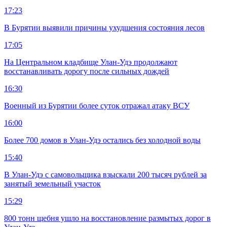
17:23
В Бурятии выявили причины ухудшения состояния лесов
17:05
На Центральном кладбище Улан-Удэ продолжают
восстанавливать дорогу после сильных дождей
16:30
Военный из Бурятии более суток отражал атаку ВСУ
16:00
Более 700 домов в Улан-Удэ остались без холодной воды
15:40
В Улан-Удэ с самовольщика взыскали 200 тысяч рублей за
занятый земельный участок
15:29
800 тонн щебня ушло на восстановление размытых дорог в