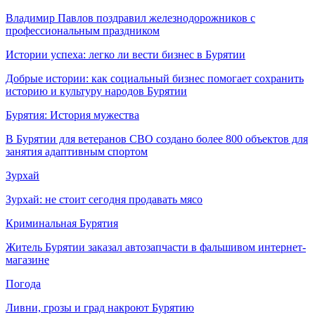
Владимир Павлов поздравил железнодорожников с
профессиональным праздником
Истории успеха: легко ли вести бизнес в Бурятии
Добрые истории: как социальный бизнес помогает сохранить
историю и культуру народов Бурятии
Бурятия: История мужества
В Бурятии для ветеранов СВО создано более 800 объектов для
занятия адаптивным спортом
Зурхай
Зурхай: не стоит сегодня продавать мясо
Криминальная Бурятия
Житель Бурятии заказал автозапчасти в фальшивом интернет-
магазине
Погода
Ливни, грозы и град накроют Бурятию