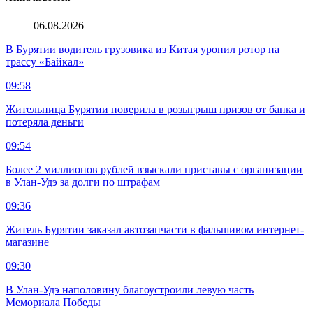
06.08.2026
В Бурятии водитель грузовика из Китая уронил ротор на
трассу «Байкал»
09:58
Жительница Бурятии поверила в розыгрыш призов от банка и
потеряла деньги
09:54
Более 2 миллионов рублей взыскали приставы с организации
в Улан-Удэ за долги по штрафам
09:36
Житель Бурятии заказал автозапчасти в фальшивом интернет-
магазине
09:30
В Улан-Удэ наполовину благоустроили левую часть
Мемориала Победы