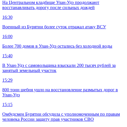
На Центральном кладбище Улан-Удэ продолжают
восстанавливать дорогу после сильных дождей
16:30
Военный из Бурятии более суток отражал атаку ВСУ
16:00
Более 700 домов в Улан-Удэ остались без холодной воды
15:40
В Улан-Удэ с самовольщика взыскали 200 тысяч рублей за
занятый земельный участок
15:29
800 тонн щебня ушло на восстановление размытых дорог в
Улан-Удэ
15:15
Омбудсмен Бурятии обсудила с уполномоченным по правам
человека России защиту прав участников СВО