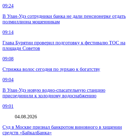
09:24
В Улан-Удэ сотрудники банка не дали пенсионерке отдать
полмиллиона мошенникам
09:14
Глава Бурятии проверил подготовку к фестивалю ТОС на
площади Советов
09:08
Стрижка волос сегодня по зурхаю к богатству
09:04
В Улан-Удэ новую водно‑спасательную станцию
присоединили к холодному водоснабжению
09:01
04.08.2026
Суд в Москве признал банкротом виновного в хищении
средств «БайкалБанка»