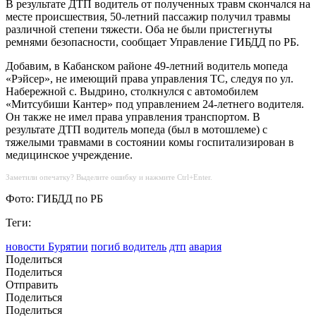
В результате ДТП водитель от полученных травм скончался на
месте происшествия, 50-летний пассажир получил травмы
различной степени тяжести. Оба не были пристегнуты
ремнями безопасности, сообщает Управление ГИБДД по РБ.
Добавим, в Кабанском районе 49-летний водитель мопеда
«Рэйсер», не имеющий права управления ТС, следуя по ул.
Набережной с. Выдрино, столкнулся с автомобилем
«Митсубиши Кантер» под управлением 24-летнего водителя.
Он также не имел права управления транспортом. В
результате ДТП водитель мопеда (был в мотошлеме) с
тяжелыми травмами в состоянии комы госпитализирован в
медицинское учреждение.
Заметили опечатку? Выделите ошибку и нажмите Ctrl+Enter.
Фото: ГИБДД по РБ
Теги:
новости Бурятии
погиб водитель
дтп
авария
Поделиться
Поделиться
Отправить
Поделиться
Поделиться