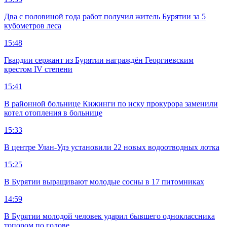
Два с половиной года работ получил житель Бурятии за 5
кубометров леса
15:48
Гвардии сержант из Бурятии награждён Георгиевским
крестом IV степени
15:41
В районной больнице Кижинги по иску прокурора заменили
котел отопления в больнице
15:33
В центре Улан-Удэ установили 22 новых водоотводных лотка
15:25
В Бурятии выращивают молодые сосны в 17 питомниках
14:59
В Бурятии молодой человек ударил бывшего одноклассника
топором по голове