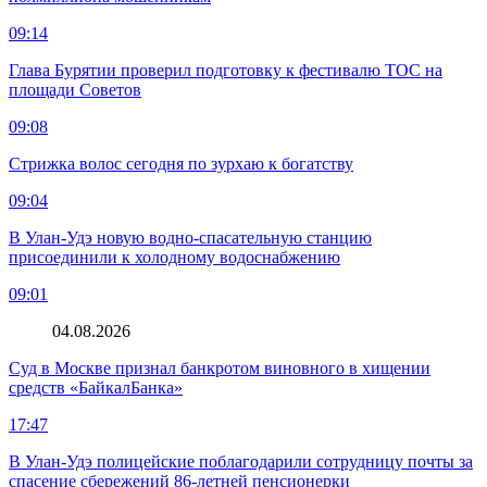
09:14
Глава Бурятии проверил подготовку к фестивалю ТОС на
площади Советов
09:08
Стрижка волос сегодня по зурхаю к богатству
09:04
В Улан-Удэ новую водно‑спасательную станцию
присоединили к холодному водоснабжению
09:01
04.08.2026
Суд в Москве признал банкротом виновного в хищении
средств «БайкалБанка»
17:47
В Улан-Удэ полицейские поблагодарили сотрудницу почты за
спасение сбережений 86-летней пенсионерки