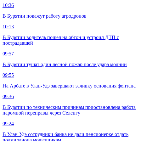
10:36
В Бурятии покажут работу агродронов
10:13
В Бурятии водитель пошел на обгон и устроил ДТП с
пострадавшей
09:57
В Бурятии тушат один лесной пожар после удара молнии
09:55
На Арбате в Улан-Удэ завершают заливку основания фонтана
09:36
В Бурятии по техническим причинам приостановлена работа
паромной переправы через Селенгу
09:24
В Улан-Удэ сотрудники банка не дали пенсионерке отдать
полмиллиона мошенникам