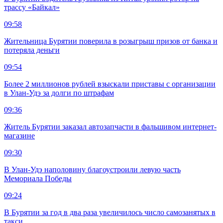
трассу «Байкал»
09:58
Жительница Бурятии поверила в розыгрыш призов от банка и
потеряла деньги
09:54
Более 2 миллионов рублей взыскали приставы с организации
в Улан-Удэ за долги по штрафам
09:36
Житель Бурятии заказал автозапчасти в фальшивом интернет-
магазине
09:30
В Улан-Удэ наполовину благоустроили левую часть
Мемориала Победы
09:24
В Бурятии за год в два раза увеличилось число самозанятых в
такси