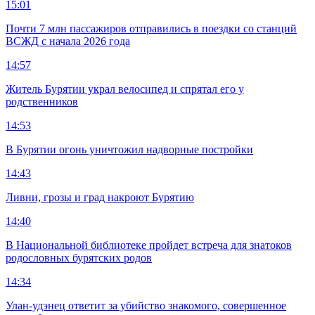
15:01
Почти 7 млн пассажиров отправились в поездки со станций
ВСЖД с начала 2026 года
14:57
Житель Бурятии украл велосипед и спрятал его у
родственников
14:53
В Бурятии огонь уничтожил надворные постройки
14:43
Ливни, грозы и град накроют Бурятию
14:40
В Национальной библиотеке пройдет встреча для знатоков
родословных бурятских родов
14:34
Улан-удэнец ответит за убийство знакомого, совершенное