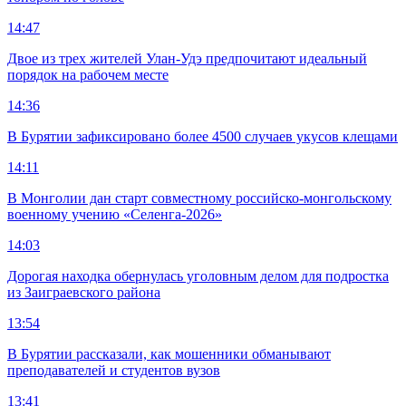
14:47
Двое из трех жителей Улан-Удэ предпочитают идеальный
порядок на рабочем месте
14:36
В Бурятии зафиксировано более 4500 случаев укусов клещами
14:11
В Монголии дан старт совместному российско-монгольскому
военному учению «Селенга-2026»
14:03
Дорогая находка обернулась уголовным делом для подростка
из Заиграевского района
13:54
В Бурятии рассказали, как мошенники обманывают
преподавателей и студентов вузов
13:41