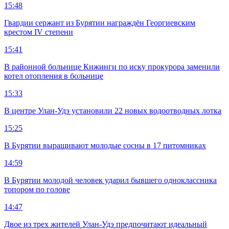
15:48
Гвардии сержант из Бурятии награждён Георгиевским
крестом IV степени
15:41
В районной больнице Кижинги по иску прокурора заменили
котел отопления в больнице
15:33
В центре Улан-Удэ установили 22 новых водоотводных лотка
15:25
В Бурятии выращивают молодые сосны в 17 питомниках
14:59
В Бурятии молодой человек ударил бывшего одноклассника
топором по голове
14:47
Двое из трех жителей Улан-Удэ предпочитают идеальный