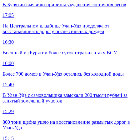
В Бурятии выявили причины ухудшения состояния лесов
17:05
На Центральном кладбище Улан-Удэ продолжают
восстанавливать дорогу после сильных дождей
16:30
Военный из Бурятии более суток отражал атаку ВСУ
16:00
Более 700 домов в Улан-Удэ остались без холодной воды
15:40
В Улан-Удэ с самовольщика взыскали 200 тысяч рублей за
занятый земельный участок
15:29
800 тонн щебня ушло на восстановление размытых дорог в
Улан-Удэ
15:15