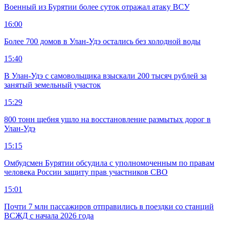
Военный из Бурятии более суток отражал атаку ВСУ
16:00
Более 700 домов в Улан-Удэ остались без холодной воды
15:40
В Улан-Удэ с самовольщика взыскали 200 тысяч рублей за
занятый земельный участок
15:29
800 тонн щебня ушло на восстановление размытых дорог в
Улан-Удэ
15:15
Омбудсмен Бурятии обсудила с уполномоченным по правам
человека России защиту прав участников СВО
15:01
Почти 7 млн пассажиров отправились в поездки со станций
ВСЖД с начала 2026 года