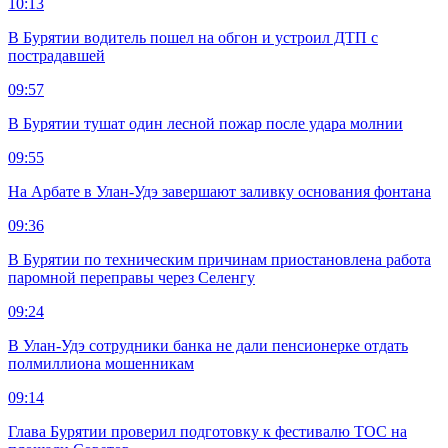
10:13
В Бурятии водитель пошел на обгон и устроил ДТП с
пострадавшей
09:57
В Бурятии тушат один лесной пожар после удара молнии
09:55
На Арбате в Улан-Удэ завершают заливку основания фонтана
09:36
В Бурятии по техническим причинам приостановлена работа
паромной переправы через Селенгу
09:24
В Улан-Удэ сотрудники банка не дали пенсионерке отдать
полмиллиона мошенникам
09:14
Глава Бурятии проверил подготовку к фестивалю ТОС на