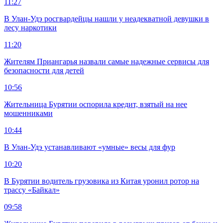
11:27
В Улан-Удэ росгвардейцы нашли у неадекватной девушки в
лесу наркотики
11:20
Жителям Приангарья назвали самые надежные сервисы для
безопасности для детей
10:56
Жительница Бурятии оспорила кредит, взятый на нее
мошенниками
10:44
В Улан-Удэ устанавливают «умные» весы для фур
10:20
В Бурятии водитель грузовика из Китая уронил ротор на
трассу «Байкал»
09:58