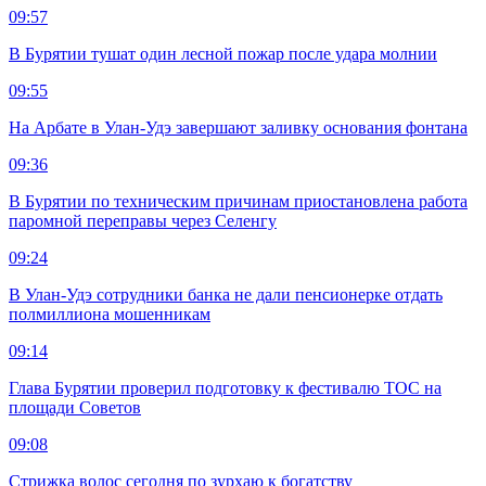
09:57
В Бурятии тушат один лесной пожар после удара молнии
09:55
На Арбате в Улан-Удэ завершают заливку основания фонтана
09:36
В Бурятии по техническим причинам приостановлена работа
паромной переправы через Селенгу
09:24
В Улан-Удэ сотрудники банка не дали пенсионерке отдать
полмиллиона мошенникам
09:14
Глава Бурятии проверил подготовку к фестивалю ТОС на
площади Советов
09:08
Стрижка волос сегодня по зурхаю к богатству