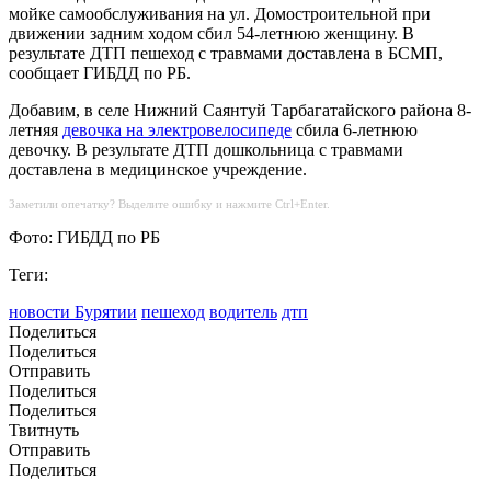
мойке самообслуживания на ул. Домостроительной при
движении задним ходом сбил 54-летнюю женщину. В
результате ДТП пешеход с травмами доставлена в БСМП,
сообщает ГИБДД по РБ.
Добавим, в селе Нижний Саянтуй Тарбагатайского района 8-
летняя
девочка на электровелосипеде
сбила 6-летнюю
девочку. В результате ДТП дошкольница с травмами
доставлена в медицинское учреждение.
Заметили опечатку? Выделите ошибку и нажмите Ctrl+Enter.
Фото: ГИБДД по РБ
Теги:
новости Бурятии
пешеход
водитель
дтп
Поделиться
Поделиться
Отправить
Поделиться
Поделиться
Твитнуть
Отправить
Поделиться