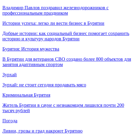
Владимир Павлов поздравил железнодорожников с
профессиональным праздником
Истории успеха: легко ли вести бизнес в Бурятии
Добрые истории: как социальный бизнес помогает сохранить
историю и культуру народов Бурятии
Бурятия: История мужества
В Бурятии для ветеранов СВО создано более 800 объектов для
занятия адаптивным спортом
Зурхай
Зурхай: не стоит сегодня продавать мясо
Криминальная Бурятия
Житель Бурятии в сауне с незнакомцем лишился почти 200
тысяч рублей
Погода
Ливни, грозы и град накроют Бурятию