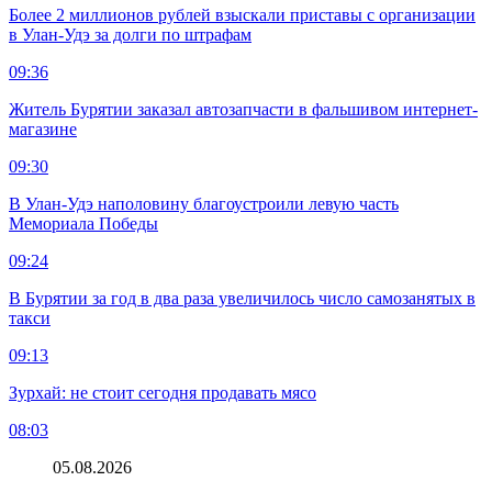
Более 2 миллионов рублей взыскали приставы с организации
в Улан-Удэ за долги по штрафам
09:36
Житель Бурятии заказал автозапчасти в фальшивом интернет-
магазине
09:30
В Улан-Удэ наполовину благоустроили левую часть
Мемориала Победы
09:24
В Бурятии за год в два раза увеличилось число самозанятых в
такси
09:13
Зурхай: не стоит сегодня продавать мясо
08:03
05.08.2026