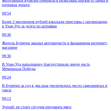
Жительница Бурятии поверила в розыгрыш призов от банка и
потеряла деньги
09:54
Более 2 миллионов рублей взыскали приставы с организации
в Улан-Удэ за долги по штрафам
09:36
Житель Бурятии заказал автозапчасти в фальшивом интернет-
магазине
09:30
В Улан-Удэ наполовину благоустроили левую часть
Мемориала Победы
09:24
В Бурятии за год в два раза увеличилось число самозанятых в
такси
09:13
Зурхай: не стоит сегодня продавать мясо