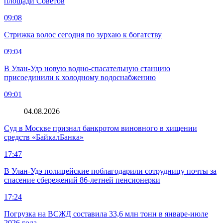
площади Советов
09:08
Стрижка волос сегодня по зурхаю к богатству
09:04
В Улан-Удэ новую водно‑спасательную станцию
присоединили к холодному водоснабжению
09:01
04.08.2026
Суд в Москве признал банкротом виновного в хищении
средств «БайкалБанка»
17:47
В Улан-Удэ полицейские поблагодарили сотрудницу почты за
спасение сбережений 86-летней пенсионерки
17:24
Погрузка на ВСЖД составила 33,6 млн тонн в январе-июле
2026 года