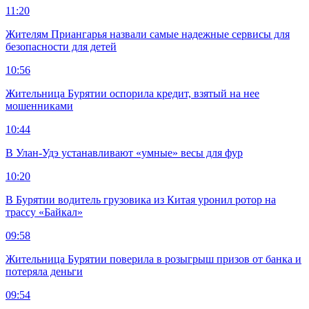
11:20
Жителям Приангарья назвали самые надежные сервисы для
безопасности для детей
10:56
Жительница Бурятии оспорила кредит, взятый на нее
мошенниками
10:44
В Улан-Удэ устанавливают «умные» весы для фур
10:20
В Бурятии водитель грузовика из Китая уронил ротор на
трассу «Байкал»
09:58
Жительница Бурятии поверила в розыгрыш призов от банка и
потеряла деньги
09:54