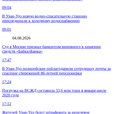
09:04
В Улан-Удэ новую водно‑спасательную станцию
присоединили к холодному водоснабжению
09:01
04.08.2026
Суд в Москве признал банкротом виновного в хищении
средств «БайкалБанка»
17:47
В Улан-Удэ полицейские поблагодарили сотрудницу почты за
спасение сбережений 86-летней пенсионерки
17:24
Погрузка на ВСЖД составила 33,6 млн тонн в январе-июле
2026 года
17:12
Жителей Улан-Удэ будут штрафовать за нецелевое