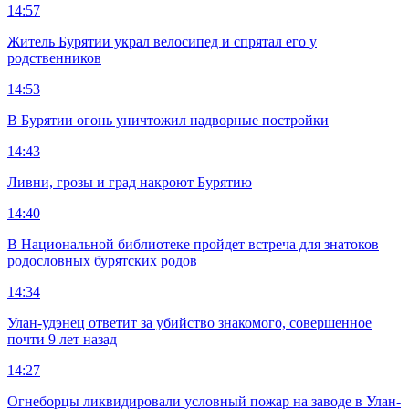
14:57
Житель Бурятии украл велосипед и спрятал его у
родственников
14:53
В Бурятии огонь уничтожил надворные постройки
14:43
Ливни, грозы и град накроют Бурятию
14:40
В Национальной библиотеке пройдет встреча для знатоков
родословных бурятских родов
14:34
Улан-удэнец ответит за убийство знакомого, совершенное
почти 9 лет назад
14:27
Огнеборцы ликвидировали условный пожар на заводе в Улан-