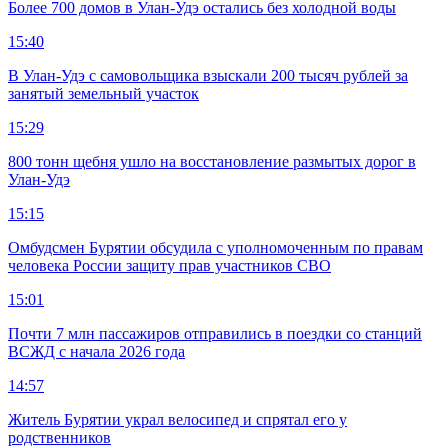
Более 700 домов в Улан-Удэ остались без холодной воды
15:40
В Улан-Удэ с самовольщика взыскали 200 тысяч рублей за
занятый земельный участок
15:29
800 тонн щебня ушло на восстановление размытых дорог в
Улан-Удэ
15:15
Омбудсмен Бурятии обсудила с уполномоченным по правам
человека России защиту прав участников СВО
15:01
Почти 7 млн пассажиров отправились в поездки со станций
ВСЖД с начала 2026 года
14:57
Житель Бурятии украл велосипед и спрятал его у
родственников