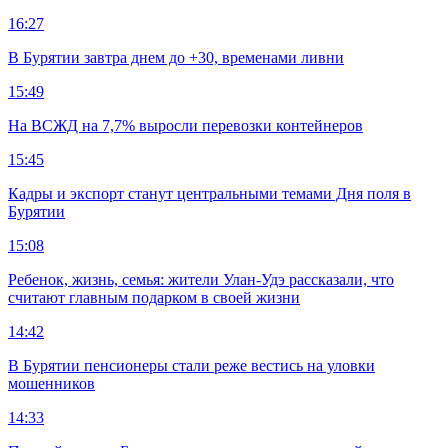
16:27
В Бурятии завтра днем до +30, временами ливни
15:49
На ВСЖД на 7,7% выросли перевозки контейнеров
15:45
Кадры и экспорт станут центральными темами Дня поля в
Бурятии
15:08
Ребенок, жизнь, семья: жители Улан-Удэ рассказали, что
считают главным подарком в своей жизни
14:42
В Бурятии пенсионеры стали реже вестись на уловки
мошенников
14:33