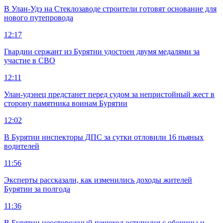
В Улан-Удэ на Стеклозаводе строители готовят основание для
нового путепровода
12:17
Гвардии сержант из Бурятии удостоен двумя медалями за
участие в СВО
12:11
Улан-удэнец предстанет перед судом за непристойный жест в
сторону памятника воинам Бурятии
12:02
В Бурятии инспекторы ДПС за сутки отловили 16 пьяных
водителей
11:56
Эксперты рассказали, как изменились доходы жителей
Бурятии за полгода
11:36
В Бурятии неосторожный пешеход оступился с обочины и