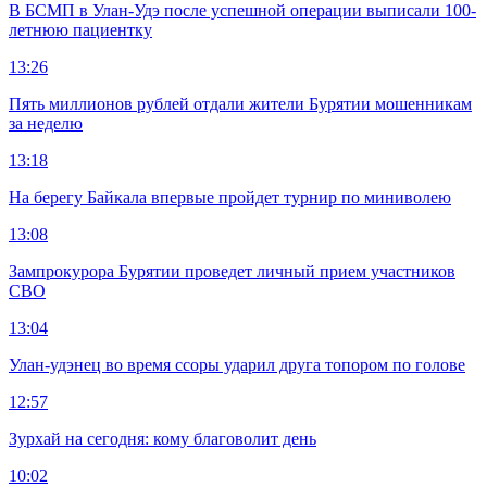
В БСМП в Улан-Удэ после успешной операции выписали 100-
летнюю пациентку
13:26
Пять миллионов рублей отдали жители Бурятии мошенникам
за неделю
13:18
На берегу Байкала впервые пройдет турнир по миниволею
13:08
Зампрокурора Бурятии проведет личный прием участников
СВО
13:04
Улан-удэнец во время ссоры ударил друга топором по голове
12:57
Зурхай на сегодня: кому благоволит день
10:02