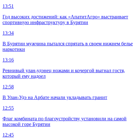
13:51
Год высоких достижений: как «АпатитАгро» выстраивает
спортивную инфраструктуру в Бурятии
13:34
В Бурятии мужчина пытался спрятать в своем нижнем белье
наркотики
13:16
Ревнивый улан-удэнец ножами и кочергой выгнал гостя,
который ему надоел
12:58
В Улан-Удэ на Арбате начали укладывать гранит
12:55
Флаг комбината по благоустройству установили на самой
высокой горе Бурятии
12:45