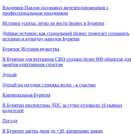
Владимир Павлов поздравил железнодорожников с
профессиональным праздником
Истории успеха: легко ли вести бизнес в Бурятии
Добрые истории: как социальный бизнес помогает сохранить
историю и культуру народов Бурятии
Бурятия: История мужества
В Бурятии для ветеранов СВО создано более 800 объектов для
занятия адаптивным спортом
Зурхай
Зурхай на сегодня: стрижка волос –к счастью
Криминальная Бурятия
В Бурятии инспекторы ДПС за сутки отловили 16 пьяных
водителей
Погода
В Бурятии завтра днем до +30, временами ливни