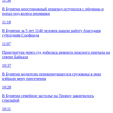
11:36
В Бурятии неосторожный пешеход оступился с обочины и
попал под колеса иномарки
11:18
В Бурятии за 5 лет 1146 человек нашли работу благодаря
субсидиям Соцфонда
11:07
Прокуратура через суд добилась ремонта опасного причала на
севере Байкала
10:37
В Бурятии водителю перевернувшегося грузовика в реке
избрали меру пресечения
10:28
В Бурятии семейное застолье на Троицу закончилось
стрельбой
10:11