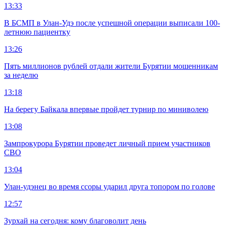
13:33
В БСМП в Улан-Удэ после успешной операции выписали 100-
летнюю пациентку
13:26
Пять миллионов рублей отдали жители Бурятии мошенникам
за неделю
13:18
На берегу Байкала впервые пройдет турнир по миниволею
13:08
Зампрокурора Бурятии проведет личный прием участников
СВО
13:04
Улан-удэнец во время ссоры ударил друга топором по голове
12:57
Зурхай на сегодня: кому благоволит день