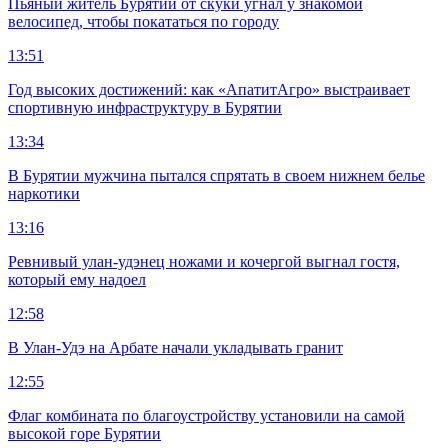
Пьяный житель Бурятии от скуки угнал у знакомой
велосипед, чтобы покататься по городу
13:51
Год высоких достижений: как «АпатитАгро» выстраивает
спортивную инфраструктуру в Бурятии
13:34
В Бурятии мужчина пытался спрятать в своем нижнем белье
наркотики
13:16
Ревнивый улан-удэнец ножами и кочергой выгнал гостя,
который ему надоел
12:58
В Улан-Удэ на Арбате начали укладывать гранит
12:55
Флаг комбината по благоустройству установили на самой
высокой горе Бурятии