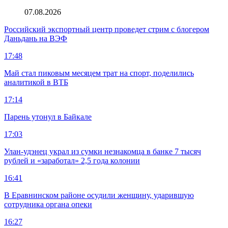
07.08.2026
Российский экспортный центр проведет стрим с блогером
Даньдань на ВЭФ
17:48
Май стал пиковым месяцем трат на спорт, поделились
аналитикой в ВТБ
17:14
Парень утонул в Байкале
17:03
Улан-удэнец украл из сумки незнакомца в банке 7 тысяч
рублей и «заработал» 2,5 года колонии
16:41
В Еравнинском районе осудили женщину, ударившую
сотрудника органа опеки
16:27