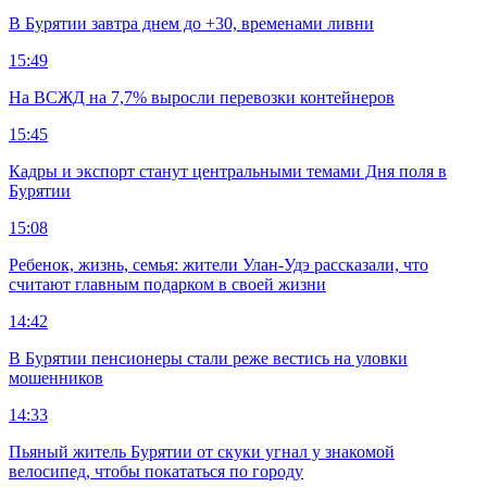
В Бурятии завтра днем до +30, временами ливни
15:49
На ВСЖД на 7,7% выросли перевозки контейнеров
15:45
Кадры и экспорт станут центральными темами Дня поля в
Бурятии
15:08
Ребенок, жизнь, семья: жители Улан-Удэ рассказали, что
считают главным подарком в своей жизни
14:42
В Бурятии пенсионеры стали реже вестись на уловки
мошенников
14:33
Пьяный житель Бурятии от скуки угнал у знакомой
велосипед, чтобы покататься по городу