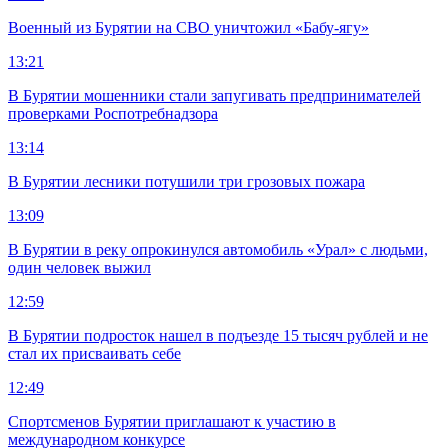
Военный из Бурятии на СВО уничтожил «Бабу-ягу»
13:21
В Бурятии мошенники стали запугивать предпринимателей
проверками Роспотребнадзора
13:14
В Бурятии лесники потушили три грозовых пожара
13:09
В Бурятии в реку опрокинулся автомобиль «Урал» с людьми,
один человек выжил
12:59
В Бурятии подросток нашел в подъезде 15 тысяч рублей и не
стал их присваивать себе
12:49
Спортсменов Бурятии приглашают к участию в
международном конкурсе