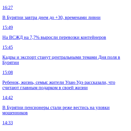
16:27
В Бурятии завтра днем до +30, временами ливни
15:49
На ВСЖД на 7,7% выросли перевозки контейнеров
15:45
Кадры и экспорт станут центральными темами Дня поля в
Бурятии
15:08
Ребенок, жизнь, семья: жители Улан-Удэ рассказали, что
считают главным подарком в своей жизни
14:42
В Бурятии пенсионеры стали реже вестись на уловки
мошенников
14:33