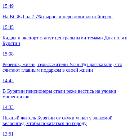
15:49
На ВСЖД на 7,7% выросли перевозки контейнеров
15:45
Кадры и экспорт станут центральными темами Дня поля в
Бурятии
15:08
Ребенок, жизнь, семья: жители Улан-Удэ рассказали, что
считают главным подарком в своей жизни
14:42
В Бурятии пенсионеры стали реже вестись на уловки
мошенников
14:33
Пьяный житель Бурятии от скуки угнал у знакомой
велосипед, чтобы покататься по городу
13:51