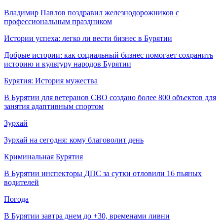
Владимир Павлов поздравил железнодорожников с
профессиональным праздником
Истории успеха: легко ли вести бизнес в Бурятии
Добрые истории: как социальный бизнес помогает сохранить
историю и культуру народов Бурятии
Бурятия: История мужества
В Бурятии для ветеранов СВО создано более 800 объектов для
занятия адаптивным спортом
Зурхай
Зурхай на сегодня: кому благоволит день
Криминальная Бурятия
В Бурятии инспекторы ДПС за сутки отловили 16 пьяных
водителей
Погода
В Бурятии завтра днем до +30, временами ливни