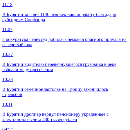
11:18
В Бурятии за 5 лет 1146 человек нашли работу благодаря
субсидиям Соцфонда
11:07
Прокуратура через суд добилась ремонта опасного причала на
севере Байкала
10:37
В Бурятии водителю перевернувшегося грузовика в реке
избрали меру пресечения
10:28
В Бурятии семейное застолье на Троицу закончилось
стрельбой
10:11
В Бурятии дроппер вернул пенсионеру украденные с
электронного счета 430 тысяч рублей
09:54