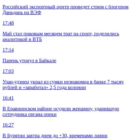
Российский экспортный центр проведет стрим с блогером
Даньдань на ВЭФ
17:48
Май стал пиковым месяцем трат на спорт, поделились
аналитикой в ВТБ
17:14
Парень утонул в Байкале
17:03
Улан-удэнец украл из сумки незнакомца в банке 7 тысяч
рублей и «заработал» 2,5 года колонии
16:41
В Еравнинском районе осудили женщину, ударившую
сотрудника органа опеки
16:27
В Бурятии завтра днем до +30, временами ливни