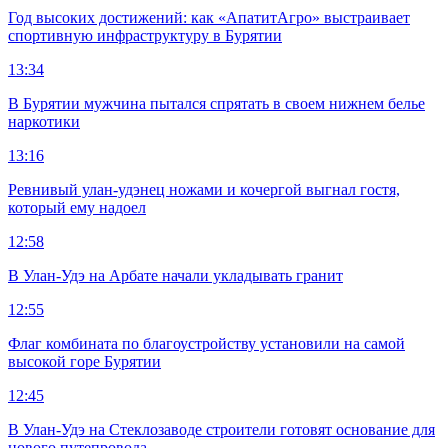
Год высоких достижений: как «АпатитАгро» выстраивает
спортивную инфраструктуру в Бурятии
13:34
В Бурятии мужчина пытался спрятать в своем нижнем белье
наркотики
13:16
Ревнивый улан-удэнец ножами и кочергой выгнал гостя,
который ему надоел
12:58
В Улан-Удэ на Арбате начали укладывать гранит
12:55
Флаг комбината по благоустройству установили на самой
высокой горе Бурятии
12:45
В Улан-Удэ на Стеклозаводе строители готовят основание для
нового путепровода