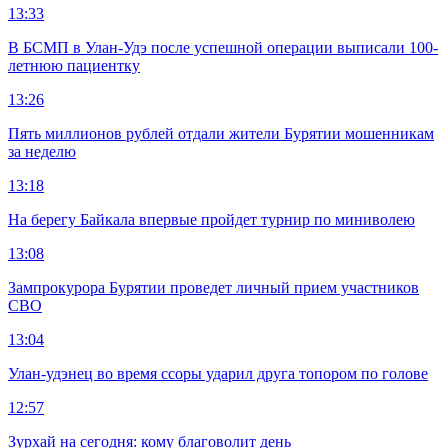
13:33
В БСМП в Улан-Удэ после успешной операции выписали 100-
летнюю пациентку
13:26
Пять миллионов рублей отдали жители Бурятии мошенникам
за неделю
13:18
На берегу Байкала впервые пройдет турнир по миниволею
13:08
Зампрокурора Бурятии проведет личный прием участников
СВО
13:04
Улан-удэнец во время ссоры ударил друга топором по голове
12:57
Зурхай на сегодня: кому благоволит день