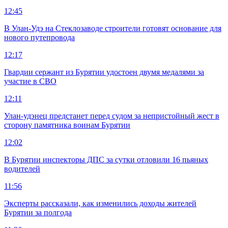
12:45
В Улан-Удэ на Стеклозаводе строители готовят основание для
нового путепровода
12:17
Гвардии сержант из Бурятии удостоен двумя медалями за
участие в СВО
12:11
Улан-удэнец предстанет перед судом за непристойный жест в
сторону памятника воинам Бурятии
12:02
В Бурятии инспекторы ДПС за сутки отловили 16 пьяных
водителей
11:56
Эксперты рассказали, как изменились доходы жителей
Бурятии за полгода