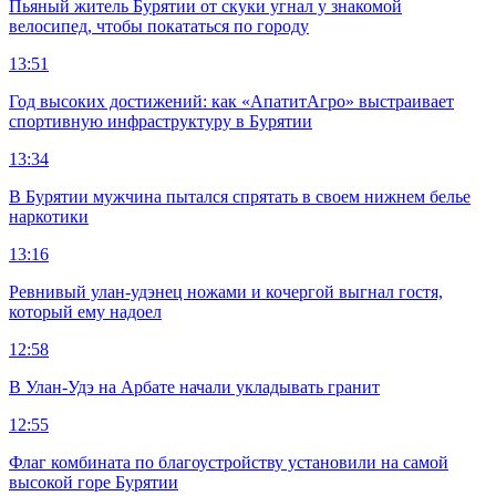
Пьяный житель Бурятии от скуки угнал у знакомой
велосипед, чтобы покататься по городу
13:51
Год высоких достижений: как «АпатитАгро» выстраивает
спортивную инфраструктуру в Бурятии
13:34
В Бурятии мужчина пытался спрятать в своем нижнем белье
наркотики
13:16
Ревнивый улан-удэнец ножами и кочергой выгнал гостя,
который ему надоел
12:58
В Улан-Удэ на Арбате начали укладывать гранит
12:55
Флаг комбината по благоустройству установили на самой
высокой горе Бурятии