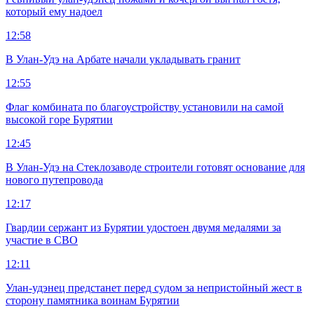
который ему надоел
12:58
В Улан-Удэ на Арбате начали укладывать гранит
12:55
Флаг комбината по благоустройству установили на самой
высокой горе Бурятии
12:45
В Улан-Удэ на Стеклозаводе строители готовят основание для
нового путепровода
12:17
Гвардии сержант из Бурятии удостоен двумя медалями за
участие в СВО
12:11
Улан-удэнец предстанет перед судом за непристойный жест в
сторону памятника воинам Бурятии