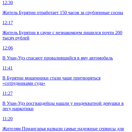
12:30
Житель Бурятии отработает 150 часов за срубленные сосны
12:17
Житель Бурятии в сауне с незнакомцем лишился почти 200
тысяч рублей
12:06
В Улан-Удэ спасают провалившийся в яму автомобиль
11:41
В Бурятии мошенники стали чаще притворяться
«сотрудниками суда»
11:27
В Улан-Удэ росгвардейцы нашли у неадекватной девушки в
лесу наркотики
11:20
Жителям Приангарья назвали самые надежные сервисы для