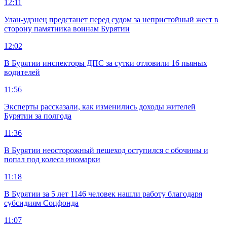
12:11
Улан-удэнец предстанет перед судом за непристойный жест в
сторону памятника воинам Бурятии
12:02
В Бурятии инспекторы ДПС за сутки отловили 16 пьяных
водителей
11:56
Эксперты рассказали, как изменились доходы жителей
Бурятии за полгода
11:36
В Бурятии неосторожный пешеход оступился с обочины и
попал под колеса иномарки
11:18
В Бурятии за 5 лет 1146 человек нашли работу благодаря
субсидиям Соцфонда
11:07