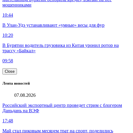
мошенниками
10:44
В Улан-Удэ устанавливают «умные» весы для фур
10:20
В Бурятии водитель грузовика из Китая уронил ротор на
трассу «Байкал»
09:58
Close
Лента новостей
07.08.2026
Российский экспортный центр проведет стрим с блогером
Даньдань на ВЭФ
17:48
Май стал пиковым месяцем трат на спорт, поделились