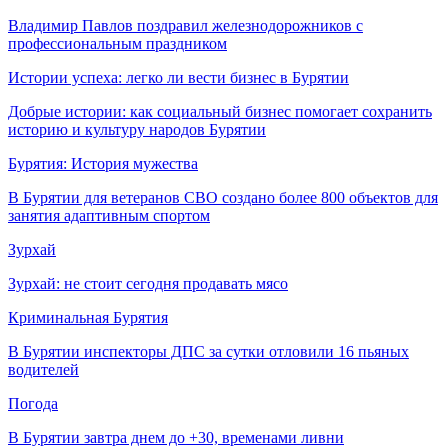
Владимир Павлов поздравил железнодорожников с
профессиональным праздником
Истории успеха: легко ли вести бизнес в Бурятии
Добрые истории: как социальный бизнес помогает сохранить
историю и культуру народов Бурятии
Бурятия: История мужества
В Бурятии для ветеранов СВО создано более 800 объектов для
занятия адаптивным спортом
Зурхай
Зурхай: не стоит сегодня продавать мясо
Криминальная Бурятия
В Бурятии инспекторы ДПС за сутки отловили 16 пьяных
водителей
Погода
В Бурятии завтра днем до +30, временами ливни