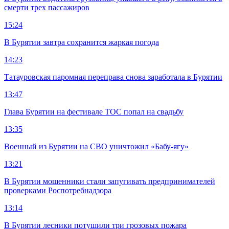
смерти трех пассажиров
15:24
В Бурятии завтра сохранится жаркая погода
14:23
Татауровская паромная переправа снова заработала в Бурятии
13:47
Глава Бурятии на фестивале ТОС попал на свадьбу
13:35
Военный из Бурятии на СВО уничтожил «Бабу-ягу»
13:21
В Бурятии мошенники стали запугивать предпринимателей
проверками Роспотребнадзора
13:14
В Бурятии лесники потушили три грозовых пожара