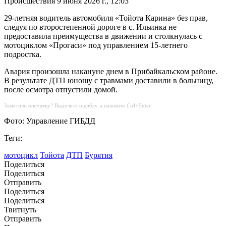
Происшествия
9 июня 2026 г., 12:03
29-летняя водитель автомобиля «Тойота Карина» без прав,
следуя по второстепенной дороге в с. Ильинка не
предоставила преимущества в движении и столкнулась с
мотоциклом «Прогаси» под управлением 15-летнего
подростка.
Авария произошла накануне днем в Прибайкальском районе.
В результате ДТП юношу с травмами доставили в больницу,
после осмотра отпустили домой.
Заметили опечатку? Выделите ошибку и нажмите Ctrl+Enter.
Фото: Управление ГИБДД
Теги:
мотоцикл
Тойота
ДТП
Бурятия
Поделиться
Поделиться
Отправить
Поделиться
Поделиться
Твитнуть
Отправить