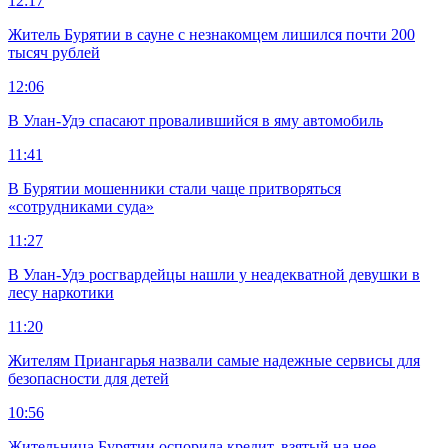
12:17
Житель Бурятии в сауне с незнакомцем лишился почти 200
тысяч рублей
12:06
В Улан-Удэ спасают провалившийся в яму автомобиль
11:41
В Бурятии мошенники стали чаще притворяться
«сотрудниками суда»
11:27
В Улан-Удэ росгвардейцы нашли у неадекватной девушки в
лесу наркотики
11:20
Жителям Приангарья назвали самые надежные сервисы для
безопасности для детей
10:56
Жительница Бурятии оспорила кредит, взятый на нее