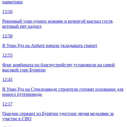
наркотики
13:16
Ревнивый улан-удэнец ножами и кочергой выгнал гостя,
который ему надоел
12:58
В Улан-Удэ на Арбате начали укладывать гранит
12:55
Флаг комбината по благоустройству установили на самой
высокой горе Бурятии
12:45
В Улан-Удэ на Стеклозаводе строители готовят основание для
нового путепровода
12:17
Гвардии сержант из Бурятии удостоен двумя медалями за
участие в СВО