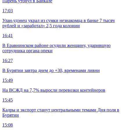
Парень утонул в Байкале
17:03
Улан-удэнец украл из сумки незнакомца в банке 7 тысяч
рублей и «заработал» 2,5 года колонии
16:41
В Еравнинском районе осудили женщину, ударившую
сотрудника органа опеки
16:27
В Бурятии завтра днем до +30, временами ливни
15:49
На ВСЖД на 7,7% выросли перевозки контейнеров
15:45
Кадры и экспорт станут центральными темами Дня поля в
Бурятии
15:08