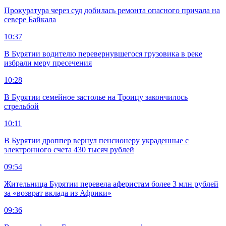
Прокуратура через суд добилась ремонта опасного причала на
севере Байкала
10:37
В Бурятии водителю перевернувшегося грузовика в реке
избрали меру пресечения
10:28
В Бурятии семейное застолье на Троицу закончилось
стрельбой
10:11
В Бурятии дроппер вернул пенсионеру украденные с
электронного счета 430 тысяч рублей
09:54
Жительница Бурятии перевела аферистам более 3 млн рублей
за «возврат вклада из Африки»
09:36