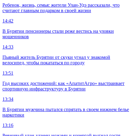
Ребенок, жизнь, семья: жители Улан-Удэ рассказали, что
считают главным подарком в своей жизни
14:42
В Бурятии пенсионеры стали реже вестись на уловки
мошенников
14:33
Пьяный житель Бурятии от скуки угнал у знакомой
велосипед, чтобы покататься по городу
13:51
Год высоких достижений: как «АпатитАгро» выстраивает
спортивную инфраструктуру в Бурятии
13:34
В Бурятии мужчина пытался спрятать в своем нижнем белье
наркотики
13:16
Ревнивый улан-удэнец ножами и кочергой выгнал гостя,