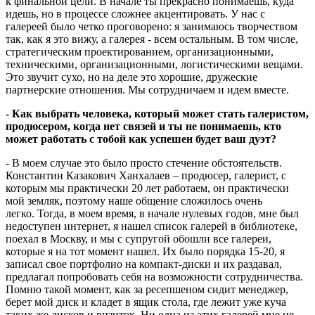
к финальной цели. В начале ты прекрасно понимаешь, куда
идешь, но в процессе сложнее акцентировать. У нас с
галереей было четко проговорено: я занимаюсь творчеством
так, как я это вижу, а галерея - всем остальным. В том числе,
стратегическим проектированием, организационными,
техническими, организационными, логистическими вещами.
Это звучит сухо, но на деле это хорошие, дружеские
партнерские отношения. Мы сотрудничаем и идем вместе.
- Как выбрать человека, который может стать галеристом,
продюсером, когда нет связей и ты не понимаешь, кто
может работать с тобой как успешен будет ваш дуэт?
- В моем случае это было просто стечение обстоятельств.
Константин Казакович Ханхалаев – продюсер, галерист, с
которым мы практически 20 лет работаем, он практически
мой земляк, поэтому наше общение сложилось очень
легко. Тогда, в моем время, в начале нулевых годов, мне был
недоступен интернет, я нашел список галерей в библиотеке,
поехал в Москву, и мы с супругой обошли все галереи,
которые я на тот момент нашел. Их было порядка 15-20, я
записал свое портфолио на компакт-диски и их раздавал,
предлагал попробовать себя на возможности сотрудничества.
Помню такой момент, как за ресепшеном сидит менеджер,
берет мой диск и кладет в ящик стола, где лежит уже куча
таких же дисков и визиток. Ни одна из этих галерей мне не