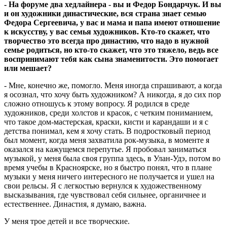
- На форуме два хедлайнера - вы и Федор Бондарчук. И вы
и он художники династические, вся страна знает семью
Федора Сергеевича, у вас и мама и папа имеют отношение
к искусству, у вас семья художников. Кто-то скажет, что
творчество это всегда про династию, что надо в нужной
семье родиться, но кто-то скажет, что это тяжело, ведь все
воспринимают тебя как сына знаменитости.
Это помогает
или мешает?
- Мне, конечно же, помогло. Меня иногда спрашивают, а когда
я осознал, что хочу быть художником? А никогда, я до сих пор
сложно отношусь к этому вопросу. Я родился в среде
художников, среди холстов и красок, с четким пониманием,
что такое дом-мастерская, краски, кисти и карандаши и я с
детства понимал, кем я хочу стать. В подростковый период
был момент, когда меня захватила рок-музыка, в моменте я
оказался на кажущемся перепутье. Я пробовал заниматься
музыкой, у меня была своя группа здесь, в Улан-Удэ, потом во
время учебы в Красноярске, но я быстро понял, что в плане
музыки у меня ничего интересного не получается и ушел на
свои рельсы. Я с легкостью вернулся к художественному
высказывания, где чувствовал себя сильнее, органичнее и
естественнее. Династия, я думаю, важна.
У меня трое детей и все творческие.