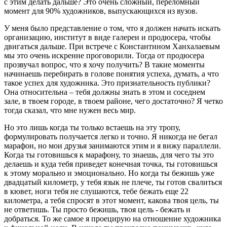
с этим делать дальше? Это очень сложный, переломный
момент для 90% художников, выпускающихся из вузов.
У меня было представление о том, что я должен начать искать
организацию, институт в виде галереи и продюсера, чтобы
двигаться дальше. При встрече с Константином Ханхалаевым
мы это очень искренне проговорили. Тогда от продюсера
прозвучал вопрос, что я хочу получить? В такие моменты
начинаешь перебирать в голове понятия успеха, думать, а что
такое успех для художника. Это признательность публики?
Она относительна – тебя должны знать в этом и соседнем
зале, в твоем городе, в твоем районе, чего достаточно? Я четко
тогда сказал, что мне нужен весь мир.
Но это лишь когда ты только встаешь на эту тропу,
формулировать получается легко и точно. Я никогда не бегал
марафон, но мои друзья занимаются этим и я вижу параллели.
Когда ты готовишься к марафону, то знаешь, для чего ты это
делаешь и куда тебя приведет конечная точка, ты готовишься
к этому морально и эмоционально. Но когда ты бежишь уже
двадцатый километр, у тебя язык не плече, ты готов свалиться
в кювет, ноги тебя не слушаются, тебе бежать еще 22
километра, а тебя спросят в этот момент, какова твоя цель, ты
не ответишь. Ты просто бежишь, твоя цель - бежать и
добраться. То же самое я проецирую на отношение художника