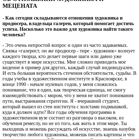
МЕЦЕНАТА
- Как сегодня складываются отношения художника и
продюсера, владельца галереи, который помогает достичь
успеха. Насколько это важно для художника найти такого
человека?
- Это очень непростой вопрос и один из часто задаваемых.
Связка «галерист, он же продюсер - тире - художник» волнует
каждого творца, кто делает первые шаги или давно уже
существует в мире искусства. Мне сложно приводить мое
видение в пример для других, каждый случай индивидуален.
И есть большая вероятность стечения обстоятельств, судьбы. В
годы учебы в художественном институте в Красноярске, в
конце 1990 - начале нулевых годов, у меня сложилось
понимание, что я один, как творческая единица, не смогу
взаимодействовать с миром, что у меня не хватит понимания
пути, выстраивания стратегии. Я - вчерашний студент,
который вышел из стен института с холстами подмышкой,
куда я должен идти? Все годы обучения программа в
художественном вузе состоит из разговора о высоком, из
обучения ремеслу, но не из того, как жить в этом мире. Ты
выходишь и можешь рассуждать об искусстве, знаешь назубок
творчество любого художника, можешь писать картины и что