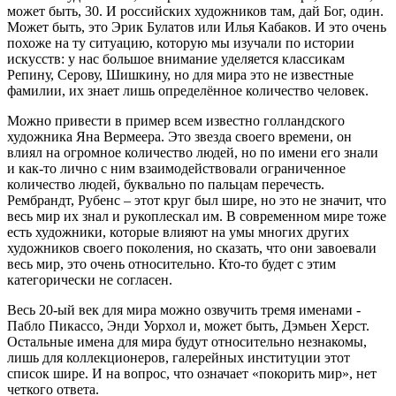
может быть, 30. И российских художников там, дай Бог, один.
Может быть, это Эрик Булатов или Илья Кабаков. И это очень
похоже на ту ситуацию, которую мы изучали по истории
искусств: у нас большое внимание уделяется классикам
Репину, Серову, Шишкину, но для мира это не известные
фамилии, их знает лишь определённое количество человек.
Можно привести в пример всем известно голландского
художника Яна Вермеера. Это звезда своего времени, он
влиял на огромное количество людей, но по имени его знали
и как-то лично с ним взаимодействовали ограниченное
количество людей, буквально по пальцам перечесть.
Рембрандт, Рубенс – этот круг был шире, но это не значит, что
весь мир их знал и рукоплескал им. В современном мире тоже
есть художники, которые влияют на умы многих других
художников своего поколения, но сказать, что они завоевали
весь мир, это очень относительно. Кто-то будет с этим
категорически не согласен.
Весь 20-ый век для мира можно озвучить тремя именами -
Пабло Пикассо, Энди Уорхол и, может быть, Дэмьен Херст.
Остальные имена для мира будут относительно незнакомы,
лишь для коллекционеров, галерейных институции этот
список шире. И на вопрос, что означает «покорить мир», нет
четкого ответа.