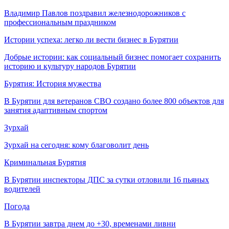
Владимир Павлов поздравил железнодорожников с
профессиональным праздником
Истории успеха: легко ли вести бизнес в Бурятии
Добрые истории: как социальный бизнес помогает сохранить
историю и культуру народов Бурятии
Бурятия: История мужества
В Бурятии для ветеранов СВО создано более 800 объектов для
занятия адаптивным спортом
Зурхай
Зурхай на сегодня: кому благоволит день
Криминальная Бурятия
В Бурятии инспекторы ДПС за сутки отловили 16 пьяных
водителей
Погода
В Бурятии завтра днем до +30, временами ливни