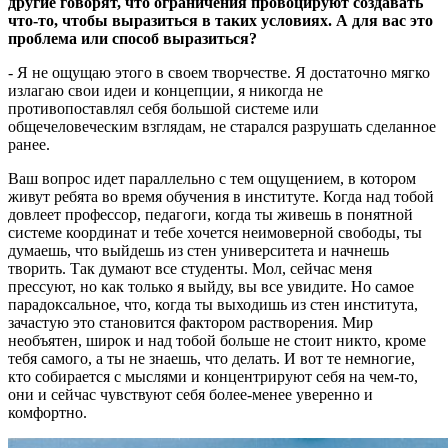
другие говорят, что ограничения провоцируют создавать
что-то, чтобы выразиться в таких условиях. А для вас это
проблема или способ выразиться?
- Я не ощущаю этого в своем творчестве. Я достаточно мягко
излагаю свои идеи и концепции, я никогда не
противопоставлял себя большой системе или
общечеловеческим взглядам, не старался разрушать сделанное
ранее.
Ваш вопрос идет параллельно с тем ощущением, в котором
живут ребята во время обучения в институте. Когда над тобой
довлеет профессор, педагоги, когда ты живешь в понятной
системе координат и тебе хочется неимоверной свободы, ты
думаешь, что выйдешь из стен университета и начнешь
творить. Так думают все студенты. Мол, сейчас меня
прессуют, но как только я выйду, вы все увидите. Но самое
парадоксальное, что, когда ты выходишь из стен института,
зачастую это становится фактором растворения. Мир
необъятен, широк и над тобой больше не стоит никто, кроме
тебя самого, а ты не знаешь, что делать. И вот те немногие,
кто собирается с мыслями и концентрируют себя на чем-то,
они и сейчас чувствуют себя более-менее уверенно и
комфортно.