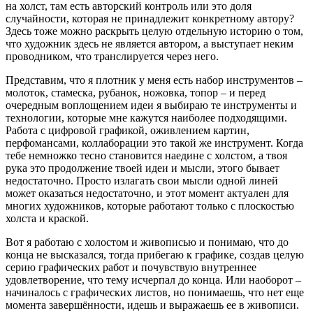
на холст, там есть авторский контроль или это доля
случайности, которая не принадлежит конкретному автору?
Здесь тоже можно раскрыть целую отдельную историю о том,
что художник здесь не является автором, а выступает неким
проводником, что транслируется через него.
Представим, что я плотник у меня есть набор инструментов –
молоток, стамеска, рубанок, ножовка, топор – и перед
очередным воплощением идеи я выбираю те инструменты и
технологии, которые мне кажутся наиболее подходящими.
Работа с цифровой графикой, оживлением картин,
перфомансами, коллаборации это такой же инструмент. Когда
тебе немножко тесно становится наедине с холстом, а твоя
рука это продолжение твоей идеи и мысли, этого бывает
недостаточно. Просто излагать свои мысли одной линей
может оказаться недостаточно, и этот момент актуален для
многих художников, которые работают только с плоскостью
холста и краской.
Вот я работаю с холостом и живописью и понимаю, что до
конца не высказался, тогда прибегаю к графике, создав целую
серию графических работ и почувствую внутреннее
удовлетворение, что тему исчерпал до конца. Или наоборот –
начиналось с графических листов, но понимаешь, что нет еще
момента завершённости, идешь и выражаешь ее в живописи.