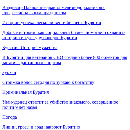
Владимир Павлов поздравил железнодорожников с
профессиональным праздником
Истории успеха: легко ли вести бизнес в Бурятии
Добрые истории: как социальный бизнес помогает сохранить
историю и культуру народов Бурятии
Бурятия: История мужества
В Бурятии для ветеранов СВО создано более 800 объектов для
занятия адаптивным спортом
Зурхай
Стрижка волос сегодня по зурхаю к богатству
Криминальная Бурятия
Улан-удэнец ответит за убийство знакомого, совершенное
почти 9 лет назад
Погода
Ливни, грозы и град накроют Бурятию