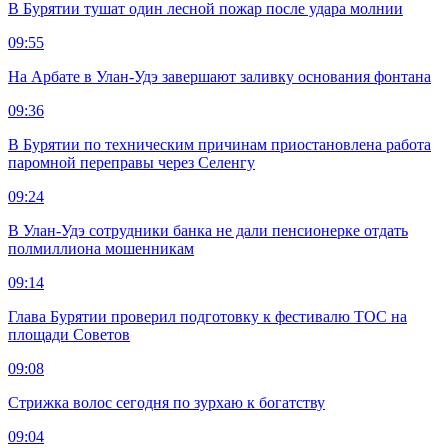
В Бурятии тушат один лесной пожар после удара молнии
09:55
На Арбате в Улан-Удэ завершают заливку основания фонтана
09:36
В Бурятии по техническим причинам приостановлена работа
паромной переправы через Селенгу
09:24
В Улан-Удэ сотрудники банка не дали пенсионерке отдать
полмиллиона мошенникам
09:14
Глава Бурятии проверил подготовку к фестивалю ТОС на
площади Советов
09:08
Стрижка волос сегодня по зурхаю к богатству
09:04