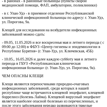
- в районах - в районные больницы (пункты скорой
медицинской помощи, ФАП, амбулатории, поликлиники)
- в г. Улан-Удэ - в приемное отделение Республиканской
клинической инфекционной больницы по адресу: г. Улан-Удэ,
ул. Пирогова, 9а.
Клещей для исследования на возбудители инфекционных
заболеваний можно сдать:
- 09.05, 11.05.2026 и все воскресенья мая и летнего периода ( с
09:00 до 12:00) в ФБУЗ «Центр гигиены и эпидемиологии в
Республике Бурятия» (г. Улан-Удэ, ул. Ключевская, 45Б)
- 10.05., 16.05.2026 и далее каждую субботу мая и летнего
периода в ГБУЗ «Республиканская клиническая
инфекционная больница» (г. Улан-Удэ, ул. Пирогова, 9а).
ЧЕМ ОПАСНЫ КЛЕЩИ
Клещи являются переносчиками природно-очаговых
инфекционных заболеваний, среди которых в нашей
республике чаще встречаются клещевой энцефалит, клещевой
боррелиоз (болезнь Лайма). Клещевой вирусный энцефалит
является наиболее опасной болезнью из перечисленных, и
после этого заболевания нередко развиваются тяжелые