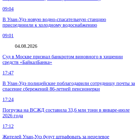
09:04
В Улан-Удэ новую водно‑спасательную станцию
присоединили к холодному водоснабжению
09:01
04.08.2026
Суд в Москве признал банкротом виновного в хищении
средств «БайкалБанка»
17:47
В Улан-Удэ полицейские поблагодарили сотрудницу почты за
спасение сбережений 86-летней пенсионерки
17:24
Погрузка на ВСЖД составила 33,6 млн тонн в январе-июле
2026 года
17:12
Жителей Улан-Удэ будут штрафовать за нецелевое