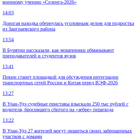
военному учению «Селенга-2026»
14:03
Дорогая находка обернулась уголовным делом для подростка
из Заиграевского района
13:54
В Бурятии рассказали, как мошенники обманывают
преподавателей и студентов вузов
13:41
Пекин станет площадкой для обсуждения интеграции
транспортных сетей России и Китая перед ВЭФ-2026
13:27
В Улан-Удэ судебные приставы взыскали 250 тыс рублей с
водителя, бросившего сбитого на «зебре» пешехода
13:22
В Улан-Удэ 27 жителей могут лишиться своих заброшенных
участков с домами