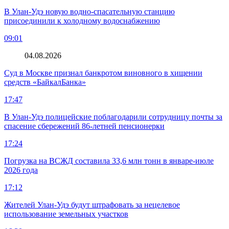
В Улан-Удэ новую водно‑спасательную станцию
присоединили к холодному водоснабжению
09:01
04.08.2026
Суд в Москве признал банкротом виновного в хищении
средств «БайкалБанка»
17:47
В Улан-Удэ полицейские поблагодарили сотрудницу почты за
спасение сбережений 86-летней пенсионерки
17:24
Погрузка на ВСЖД составила 33,6 млн тонн в январе-июле
2026 года
17:12
Жителей Улан-Удэ будут штрафовать за нецелевое
использование земельных участков