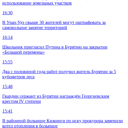
использование земельных участков
16:30
В Улан-Удэ свыше 30 жителей могут оштрафовать за
самовольное занятие территорий
16:14
Школьник пригласил Путина в Бурятию на закрытии
«Большой перемены»
15:55
Два с половиной года работ получил житель Бурятии за 5
кубометров леса
15:48
Гвардии сержант из Бурятии награждён Георгиевским
крестом IV степени
15:41
В районной больнице Кижинги по иску прокурора заменили
котел отопления в больнице