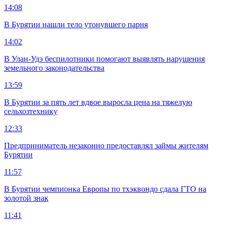
14:08
В Бурятии нашли тело утонувшего парня
14:02
В Улан-Удэ беспилотники помогают выявлять нарушения
земельного законодательства
13:59
В Бурятии за пять лет вдвое выросла цена на тяжелую
сельхозтехнику
12:33
Предприниматель незаконно предоставлял займы жителям
Бурятии
11:57
В Бурятии чемпионка Европы по тхэквондо сдала ГТО на
золотой знак
11:41