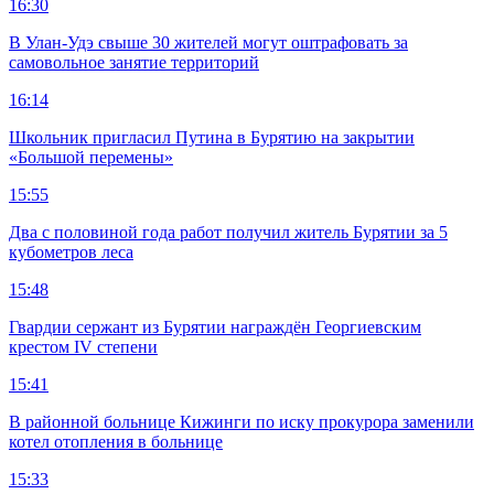
16:30
В Улан-Удэ свыше 30 жителей могут оштрафовать за
самовольное занятие территорий
16:14
Школьник пригласил Путина в Бурятию на закрытии
«Большой перемены»
15:55
Два с половиной года работ получил житель Бурятии за 5
кубометров леса
15:48
Гвардии сержант из Бурятии награждён Георгиевским
крестом IV степени
15:41
В районной больнице Кижинги по иску прокурора заменили
котел отопления в больнице
15:33