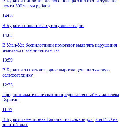
В Бурятии виновник лесного пожара заплатит за тушение
почти 300 тысяч рублей
14:08
В Бурятии нашли тело утонувшего парня
14:02
В Улан-Удэ беспилотники помогают выявлять нарушения
земельного законодательства
13:59
В Бурятии за пять лет вдвое выросла цена на тяжелую
сельхозтехнику
12:33
Предприниматель незаконно предоставлял займы жителям
Бурятии
11:57
В Бурятии чемпионка Европы по тхэквондо сдала ГТО на
золотой знак