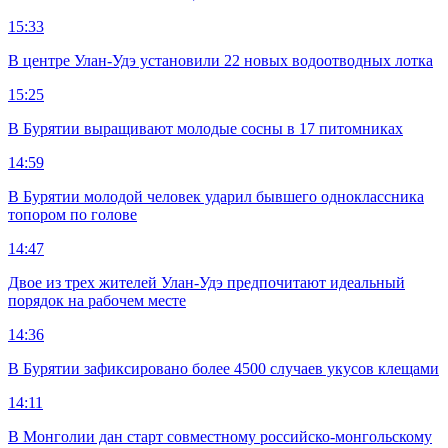
15:33
В центре Улан-Удэ установили 22 новых водоотводных лотка
15:25
В Бурятии выращивают молодые сосны в 17 питомниках
14:59
В Бурятии молодой человек ударил бывшего одноклассника
топором по голове
14:47
Двое из трех жителей Улан-Удэ предпочитают идеальный
порядок на рабочем месте
14:36
В Бурятии зафиксировано более 4500 случаев укусов клещами
14:11
В Монголии дан старт совместному российско-монгольскому