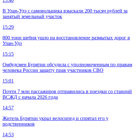
15:40
В Улан-Удэ с самовольщика взыскали 200 тысяч рублей за
занятый земельный участок
15:29
800 тонн щебня ушло на восстановление размытых дорог в
Улан-Удэ
15:15
Омбудсмен Бурятии обсудила с уполномоченным по правам
человека России защиту прав участников СВО
15:01
Почти 7 млн пассажиров отправились в поездки со станций
ВСЖД с начала 2026 года
14:57
Житель Бурятии украл велосипед и спрятал его у
родственников
14:53