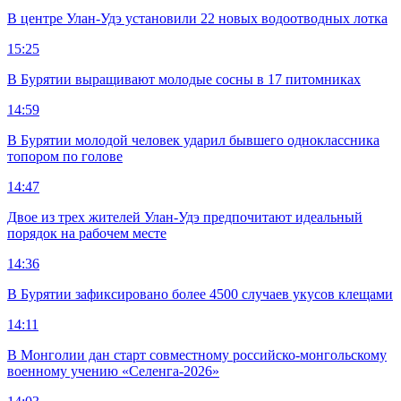
В центре Улан-Удэ установили 22 новых водоотводных лотка
15:25
В Бурятии выращивают молодые сосны в 17 питомниках
14:59
В Бурятии молодой человек ударил бывшего одноклассника
топором по голове
14:47
Двое из трех жителей Улан-Удэ предпочитают идеальный
порядок на рабочем месте
14:36
В Бурятии зафиксировано более 4500 случаев укусов клещами
14:11
В Монголии дан старт совместному российско-монгольскому
военному учению «Селенга-2026»