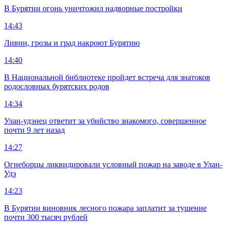
В Бурятии огонь уничтожил надворные постройки
14:43
Ливни, грозы и град накроют Бурятию
14:40
В Национальной библиотеке пройдет встреча для знатоков
родословных бурятских родов
14:34
Улан-удэнец ответит за убийство знакомого, совершенное
почти 9 лет назад
14:27
Огнеборцы ликвидировали условный пожар на заводе в Улан-
Удэ
14:23
В Бурятии виновник лесного пожара заплатит за тушение
почти 300 тысяч рублей