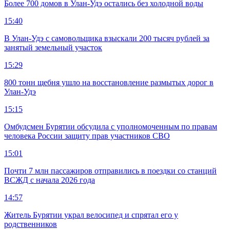
Более 700 домов в Улан-Удэ остались без холодной воды
15:40
В Улан-Удэ с самовольщика взыскали 200 тысяч рублей за
занятый земельный участок
15:29
800 тонн щебня ушло на восстановление размытых дорог в
Улан-Удэ
15:15
Омбудсмен Бурятии обсудила с уполномоченным по правам
человека России защиту прав участников СВО
15:01
Почти 7 млн пассажиров отправились в поездки со станций
ВСЖД с начала 2026 года
14:57
Житель Бурятии украл велосипед и спрятал его у
родственников