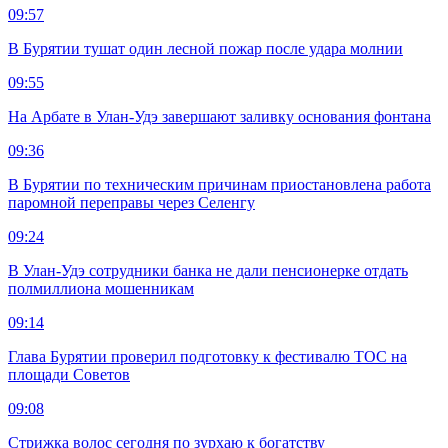
09:57
В Бурятии тушат один лесной пожар после удара молнии
09:55
На Арбате в Улан-Удэ завершают заливку основания фонтана
09:36
В Бурятии по техническим причинам приостановлена работа
паромной переправы через Селенгу
09:24
В Улан-Удэ сотрудники банка не дали пенсионерке отдать
полмиллиона мошенникам
09:14
Глава Бурятии проверил подготовку к фестивалю ТОС на
площади Советов
09:08
Стрижка волос сегодня по зурхаю к богатству