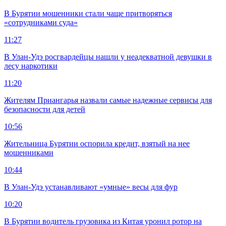
В Бурятии мошенники стали чаще притворяться
«сотрудниками суда»
11:27
В Улан-Удэ росгвардейцы нашли у неадекватной девушки в
лесу наркотики
11:20
Жителям Приангарья назвали самые надежные сервисы для
безопасности для детей
10:56
Жительница Бурятии оспорила кредит, взятый на нее
мошенниками
10:44
В Улан-Удэ устанавливают «умные» весы для фур
10:20
В Бурятии водитель грузовика из Китая уронил ротор на