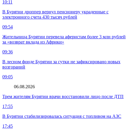
10:11
В Бурятии дроппер вернул пенсионеру украденные с
электронного счета 430 тысяч рублей
09:54
Жительница Бурятии перевела аферистам более 3 млн рублей
за «возврат вклада из Африки»
09:36
В лесном фонде Бурятии за сутки не зафиксировано новых
возгораний
09:05
06.08.2026
Трем жителям Бурятии врачи восстановили лицо после ДТП
17:55
В Бурятии стабилизировалась ситуация с топливом на АЗС
17:45