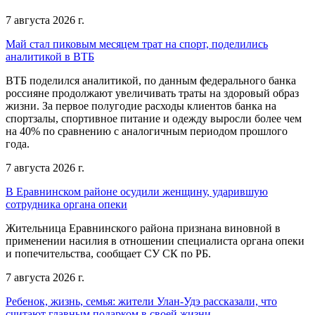
7 августа 2026 г.
Май стал пиковым месяцем трат на спорт, поделились
аналитикой в ВТБ
ВТБ поделился аналитикой, по данным федерального банка
россияне продолжают увеличивать траты на здоровый образ
жизни. За первое полугодие расходы клиентов банка на
спортзалы, спортивное питание и одежду выросли более чем
на 40% по сравнению с аналогичным периодом прошлого
года.
7 августа 2026 г.
В Еравнинском районе осудили женщину, ударившую
сотрудника органа опеки
Жительница Еравнинского района признана виновной в
применении насилия в отношении специалиста органа опеки
и попечительства, сообщает СУ СК по РБ.
7 августа 2026 г.
Ребенок, жизнь, семья: жители Улан-Удэ рассказали, что
считают главным подарком в своей жизни