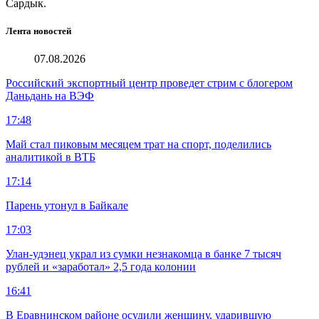
Сардык.
Лента новостей
07.08.2026
Российский экспортный центр проведет стрим с блогером
Даньдань на ВЭФ
17:48
Май стал пиковым месяцем трат на спорт, поделились
аналитикой в ВТБ
17:14
Парень утонул в Байкале
17:03
Улан-удэнец украл из сумки незнакомца в банке 7 тысяч
рублей и «заработал» 2,5 года колонии
16:41
В Еравнинском районе осудили женщину, ударившую