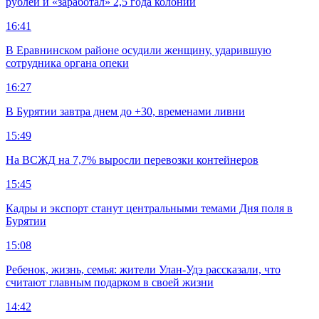
рублей и «заработал» 2,5 года колонии
16:41
В Еравнинском районе осудили женщину, ударившую
сотрудника органа опеки
16:27
В Бурятии завтра днем до +30, временами ливни
15:49
На ВСЖД на 7,7% выросли перевозки контейнеров
15:45
Кадры и экспорт станут центральными темами Дня поля в
Бурятии
15:08
Ребенок, жизнь, семья: жители Улан-Удэ рассказали, что
считают главным подарком в своей жизни
14:42