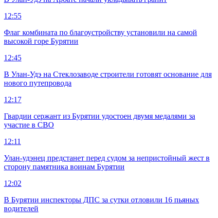
12:55
Флаг комбината по благоустройству установили на самой
высокой горе Бурятии
12:45
В Улан-Удэ на Стеклозаводе строители готовят основание для
нового путепровода
12:17
Гвардии сержант из Бурятии удостоен двумя медалями за
участие в СВО
12:11
Улан-удэнец предстанет перед судом за непристойный жест в
сторону памятника воинам Бурятии
12:02
В Бурятии инспекторы ДПС за сутки отловили 16 пьяных
водителей