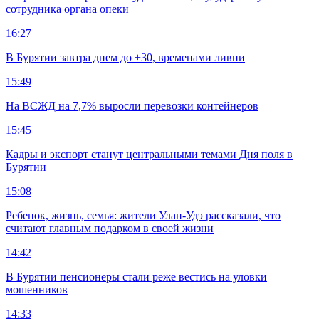
сотрудника органа опеки
16:27
В Бурятии завтра днем до +30, временами ливни
15:49
На ВСЖД на 7,7% выросли перевозки контейнеров
15:45
Кадры и экспорт станут центральными темами Дня поля в
Бурятии
15:08
Ребенок, жизнь, семья: жители Улан-Удэ рассказали, что
считают главным подарком в своей жизни
14:42
В Бурятии пенсионеры стали реже вестись на уловки
мошенников
14:33