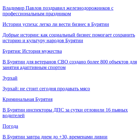
Владимир Павлов поздравил железнодорожников с
профессиональным праздником
Истории успеха: легко ли вести бизнес в Бурятии
Добрые истории: как социальный бизнес помогает сохранить
историю и культуру народов Бурятии
Бурятия: История мужества
В Бурятии для ветеранов СВО создано более 800 объектов для
занятия адаптивным спортом
Зурхай
Зурхай: не стоит сегодня продавать мясо
Криминальная Бурятия
В Бурятии инспекторы ДПС за сутки отловили 16 пьяных
водителей
Погода
В Бурятии завтра днем до +30, временами ливни