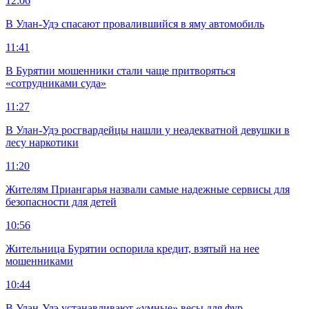
12:06
В Улан-Удэ спасают провалившийся в яму автомобиль
11:41
В Бурятии мошенники стали чаще притворяться
«сотрудниками суда»
11:27
В Улан-Удэ росгвардейцы нашли у неадекватной девушки в
лесу наркотики
11:20
Жителям Приангарья назвали самые надежные сервисы для
безопасности для детей
10:56
Жительница Бурятии оспорила кредит, взятый на нее
мошенниками
10:44
В Улан-Удэ устанавливают «умные» весы для фур