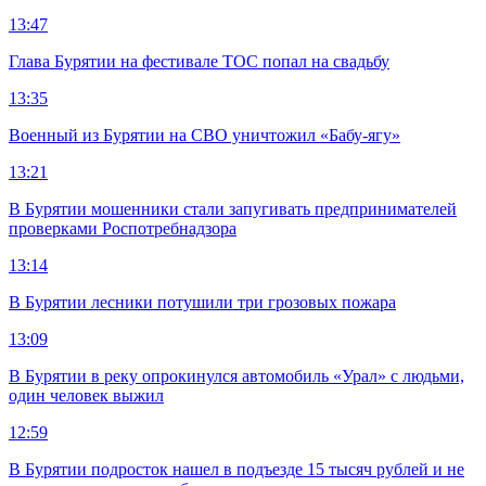
13:47
Глава Бурятии на фестивале ТОС попал на свадьбу
13:35
Военный из Бурятии на СВО уничтожил «Бабу-ягу»
13:21
В Бурятии мошенники стали запугивать предпринимателей
проверками Роспотребнадзора
13:14
В Бурятии лесники потушили три грозовых пожара
13:09
В Бурятии в реку опрокинулся автомобиль «Урал» с людьми,
один человек выжил
12:59
В Бурятии подросток нашел в подъезде 15 тысяч рублей и не