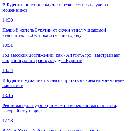
В Бурятии пенсионеры стали реже вестись на уловки
мошенников
14:33
Пьяный житель Бурятии от скуки угнал у знакомой
велосипед, чтобы покататься по городу
13:51
Год высоких достижений: как «АпатитАгро» выстраивает
спортивную инфраструктуру в Бурятии
13:34
В Бурятии мужчина пытался спрятать в своем нижнем белье
наркотики
13:16
Ревнивый улан-удэнец ножами и кочергой выгнал гостя,
который ему надоел
12:58
В Улан-Удэ на Арбате начали укладывать гранит