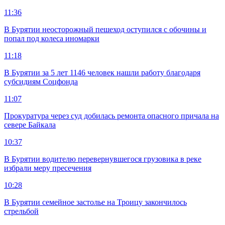
11:36
В Бурятии неосторожный пешеход оступился с обочины и
попал под колеса иномарки
11:18
В Бурятии за 5 лет 1146 человек нашли работу благодаря
субсидиям Соцфонда
11:07
Прокуратура через суд добилась ремонта опасного причала на
севере Байкала
10:37
В Бурятии водителю перевернувшегося грузовика в реке
избрали меру пресечения
10:28
В Бурятии семейное застолье на Троицу закончилось
стрельбой