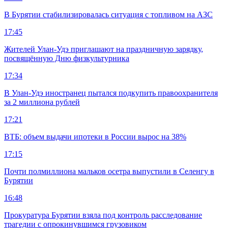
В Бурятии стабилизировалась ситуация с топливом на АЗС
17:45
Жителей Улан-Удэ приглашают на праздничную зарядку,
посвящённую Дню физкультурника
17:34
В Улан-Удэ иностранец пытался подкупить правоохранителя
за 2 миллиона рублей
17:21
ВТБ: объем выдачи ипотеки в России вырос на 38%
17:15
Почти полмиллиона мальков осетра выпустили в Селенгу в
Бурятии
16:48
Прокуратура Бурятии взяла под контроль расследование
трагедии с опрокинувшимся грузовиком