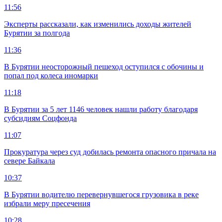
11:56
Эксперты рассказали, как изменились доходы жителей
Бурятии за полгода
11:36
В Бурятии неосторожный пешеход оступился с обочины и
попал под колеса иномарки
11:18
В Бурятии за 5 лет 1146 человек нашли работу благодаря
субсидиям Соцфонда
11:07
Прокуратура через суд добилась ремонта опасного причала на
севере Байкала
10:37
В Бурятии водителю перевернувшегося грузовика в реке
избрали меру пресечения
10:28