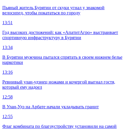
Пьяный житель Бурятии от скуки угнал у знакомой
велосипед, чтобы покататься по городу
13:51
Год высоких достижений: как «АпатитАгро» выстраивает
спортивную инфраструктуру в Бурятии
13:34
В Бурятии мужчина пытался спрятать в своем нижнем белье
наркотики
13:16
Ревнивый улан-удэнец ножами и кочергой выгнал гостя,
который ему надоел
12:58
В Улан-Удэ на Арбате начали укладывать гранит
12:55
Флаг комбината по благоустройству установили на самой