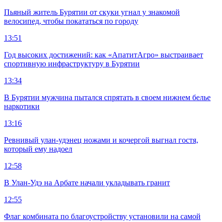
Пьяный житель Бурятии от скуки угнал у знакомой
велосипед, чтобы покататься по городу
13:51
Год высоких достижений: как «АпатитАгро» выстраивает
спортивную инфраструктуру в Бурятии
13:34
В Бурятии мужчина пытался спрятать в своем нижнем белье
наркотики
13:16
Ревнивый улан-удэнец ножами и кочергой выгнал гостя,
который ему надоел
12:58
В Улан-Удэ на Арбате начали укладывать гранит
12:55
Флаг комбината по благоустройству установили на самой