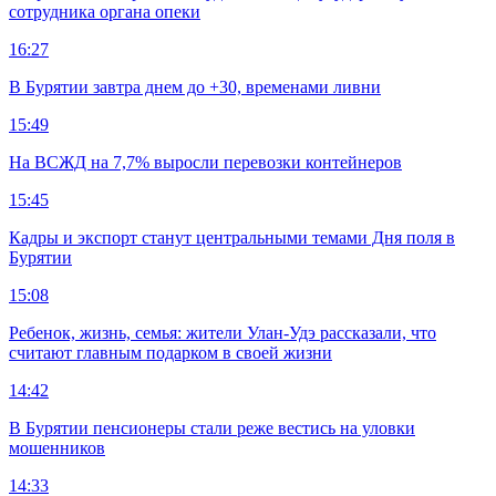
сотрудника органа опеки
16:27
В Бурятии завтра днем до +30, временами ливни
15:49
На ВСЖД на 7,7% выросли перевозки контейнеров
15:45
Кадры и экспорт станут центральными темами Дня поля в
Бурятии
15:08
Ребенок, жизнь, семья: жители Улан-Удэ рассказали, что
считают главным подарком в своей жизни
14:42
В Бурятии пенсионеры стали реже вестись на уловки
мошенников
14:33