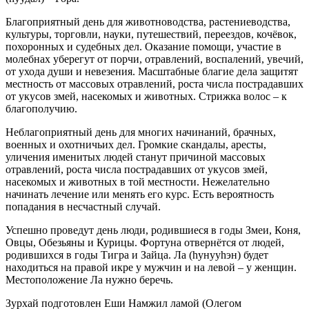
Благоприятный день для животноводства, растениеводства,
культуры, торговли, науки, путешествий, переездов, кочёвок,
похоронных и судебных дел. Оказание помощи, участие в
молебнах уберегут от порчи, отравлений, воспалений, увечий,
от ухода души и невезения. Масштабные благие дела защитят
местность от массовых отравлений, роста числа пострадавших
от укусов змей, насекомых и животных. Стрижка волос – к
благополучию.
Неблагоприятный день для многих начинаний, брачных,
военных и охотничьих дел. Громкие скандалы, аресты,
уличения именитых людей станут причиной массовых
отравлений, роста числа пострадавших от укусов змей,
насекомых и животных в той местности. Нежелательно
начинать лечение или менять его курс. Есть вероятность
попадания в несчастный случай.
Успешно проведут день люди, родившиеся в годы Змеи, Коня,
Овцы, Обезьяны и Курицы. Фортуна отвернётся от людей,
родившихся в годы Тигра и Зайца. Ла (hунууhэн) будет
находиться на правой икре у мужчин и на левой – у женщин.
Местоположение Ла нужно беречь.
Зурхай подготовлен Еши Намжил ламой (Олегом