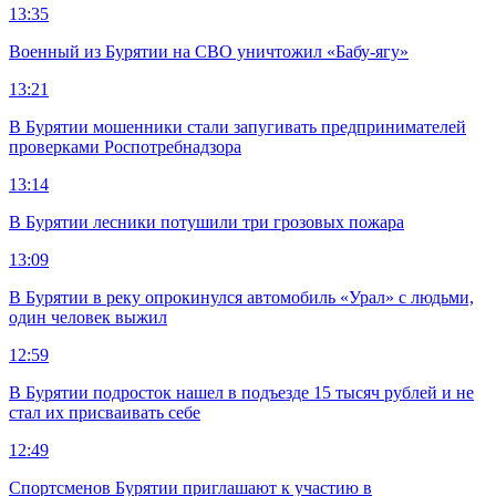
13:35
Военный из Бурятии на СВО уничтожил «Бабу-ягу»
13:21
В Бурятии мошенники стали запугивать предпринимателей
проверками Роспотребнадзора
13:14
В Бурятии лесники потушили три грозовых пожара
13:09
В Бурятии в реку опрокинулся автомобиль «Урал» с людьми,
один человек выжил
12:59
В Бурятии подросток нашел в подъезде 15 тысяч рублей и не
стал их присваивать себе
12:49
Спортсменов Бурятии приглашают к участию в