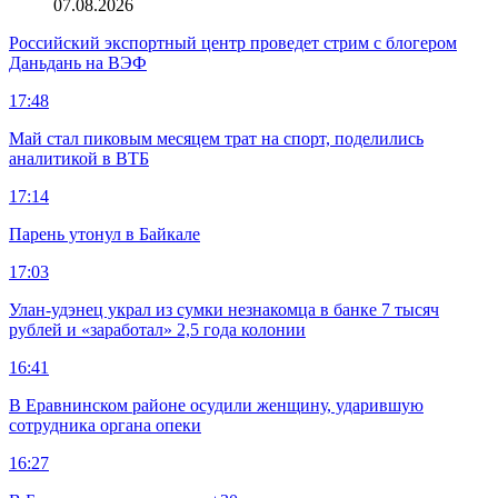
07.08.2026
Российский экспортный центр проведет стрим с блогером
Даньдань на ВЭФ
17:48
Май стал пиковым месяцем трат на спорт, поделились
аналитикой в ВТБ
17:14
Парень утонул в Байкале
17:03
Улан-удэнец украл из сумки незнакомца в банке 7 тысяч
рублей и «заработал» 2,5 года колонии
16:41
В Еравнинском районе осудили женщину, ударившую
сотрудника органа опеки
16:27