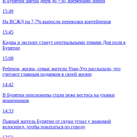
В Бурятии завтра днем до +30, временами ливни
15:49
На ВСЖД на 7,7% выросли перевозки контейнеров
15:45
Кадры и экспорт станут центральными темами Дня поля в
Бурятии
15:08
Ребенок, жизнь, семья: жители Улан-Удэ рассказали, что
считают главным подарком в своей жизни
14:42
В Бурятии пенсионеры стали реже вестись на уловки
мошенников
14:33
Пьяный житель Бурятии от скуки угнал у знакомой
велосипед, чтобы покататься по городу