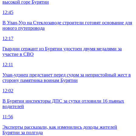
высокой горе Бурятии
12:45
В Улан-Удэ на Стеклозаводе строители готовят основание для
нового путепровода
12:17
Гвардии сержант из Бурятии удостоен двумя медалями за
участие в СВО
12:11
Улан-удэнец предстанет перед судом за непристойный жест в
сторону памятника воинам Бурятии
12:02
В Бурятии инспекторы ДПС за сутки отловили 16 пьяных
водителей
11:56
Эксперты рассказали, как изменились доходы жителей
Бурятии за полгода