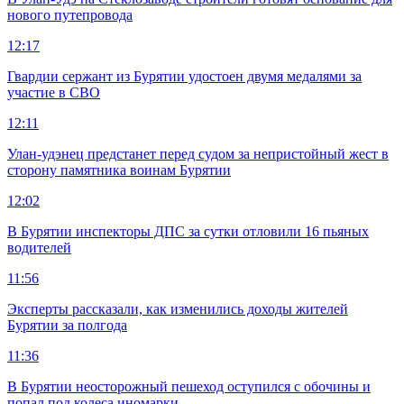
нового путепровода
12:17
Гвардии сержант из Бурятии удостоен двумя медалями за
участие в СВО
12:11
Улан-удэнец предстанет перед судом за непристойный жест в
сторону памятника воинам Бурятии
12:02
В Бурятии инспекторы ДПС за сутки отловили 16 пьяных
водителей
11:56
Эксперты рассказали, как изменились доходы жителей
Бурятии за полгода
11:36
В Бурятии неосторожный пешеход оступился с обочины и
попал под колеса иномарки