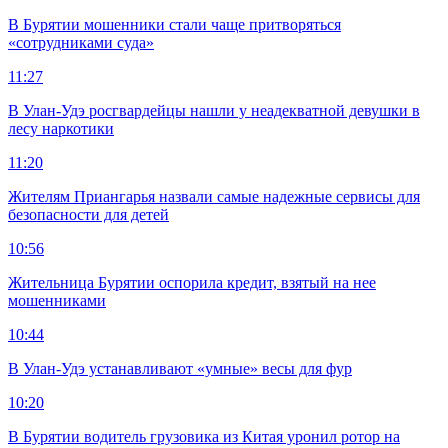
В Бурятии мошенники стали чаще притворяться
«сотрудниками суда»
11:27
В Улан-Удэ росгвардейцы нашли у неадекватной девушки в
лесу наркотики
11:20
Жителям Приангарья назвали самые надежные сервисы для
безопасности для детей
10:56
Жительница Бурятии оспорила кредит, взятый на нее
мошенниками
10:44
В Улан-Удэ устанавливают «умные» весы для фур
10:20
В Бурятии водитель грузовика из Китая уронил ротор на