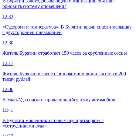
В Бурятии золотодобывающую организацию обязали
обновить систему оповещения
12:33
«Судороги и температура»: В Бурятии врачи спасли малышку
с двусторонней пневмонией
12:30
Житель Бурятии отработает 150 часов за срубленные сосны
12:17
Житель Бурятии в сауне с незнакомцем лишился почти 200
тысяч рублей
12:06
В Улан-Удэ спасают провалившийся в яму автомобиль
11:41
В Бурятии мошенники стали чаще притворяться
«сотрудниками суда»