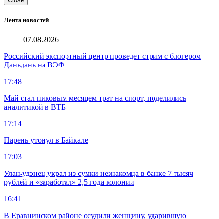
Close
Лента новостей
07.08.2026
Российский экспортный центр проведет стрим с блогером
Даньдань на ВЭФ
17:48
Май стал пиковым месяцем трат на спорт, поделились
аналитикой в ВТБ
17:14
Парень утонул в Байкале
17:03
Улан-удэнец украл из сумки незнакомца в банке 7 тысяч
рублей и «заработал» 2,5 года колонии
16:41
В Еравнинском районе осудили женщину, ударившую