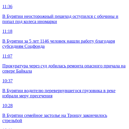
11:36
В Бурятии неосторожный пешеход оступился с обочины и
попал под колеса иномарки
11:18
В Бурятии за 5 лет 1146 человек нашли работу благодаря
субсидиям Соцфонда
11:07
Прокуратура через суд добилась ремонта опасного причала на
севере Байкала
10:37
В Бурятии водителю перевернувшегося грузовика в реке
избрали меру пресечения
10:28
В Бурятии семейное застолье на Троицу закончилось
стрельбой