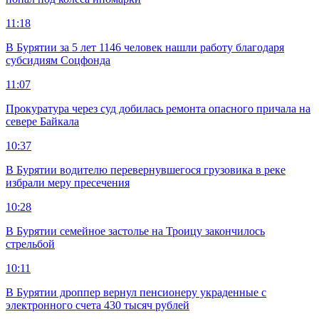
11:18
В Бурятии за 5 лет 1146 человек нашли работу благодаря
субсидиям Соцфонда
11:07
Прокуратура через суд добилась ремонта опасного причала на
севере Байкала
10:37
В Бурятии водителю перевернувшегося грузовика в реке
избрали меру пресечения
10:28
В Бурятии семейное застолье на Троицу закончилось
стрельбой
10:11
В Бурятии дроппер вернул пенсионеру украденные с
электронного счета 430 тысяч рублей