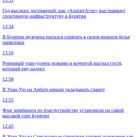
13:51
Год высоких достижений: как «АпатитАгро» выстраивает
спортивную инфраструктуру в Бурятии
13:34
В Бурятии мужчина пытался спрятать в своем нижнем белье
наркотики
13:16
Ревнивый улан-удэнец ножами и кочергой выгнал гостя,
который ему надоел
12:58
В Улан-Удэ на Арбате начали укладывать гранит
12:55
Флаг комбината по благоустройству установили на самой
высокой горе Бурятии
12:45
В Улан-Удэ на Стеклозаводе строители готовят основание для