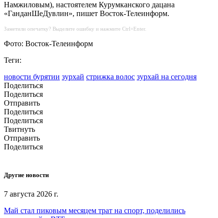
Намжиловым), настоятелем Курумканского дацана
«ГанданШеДувлин», пишет Восток-Телеинформ.
Заметили опечатку? Выделите ошибку и нажмите Ctrl+Enter.
Фото: Восток-Телеинформ
Теги:
новости бурятии
зурхай
стрижка волос
зурхай на сегодня
Поделиться
Поделиться
Отправить
Поделиться
Поделиться
Твитнуть
Отправить
Поделиться
Другие новости
7 августа 2026 г.
Май стал пиковым месяцем трат на спорт, поделились