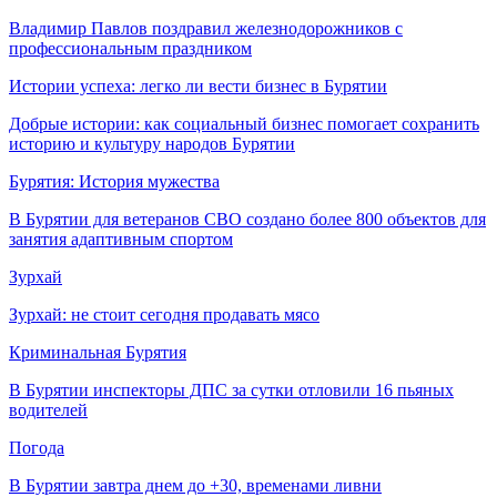
Владимир Павлов поздравил железнодорожников с
профессиональным праздником
Истории успеха: легко ли вести бизнес в Бурятии
Добрые истории: как социальный бизнес помогает сохранить
историю и культуру народов Бурятии
Бурятия: История мужества
В Бурятии для ветеранов СВО создано более 800 объектов для
занятия адаптивным спортом
Зурхай
Зурхай: не стоит сегодня продавать мясо
Криминальная Бурятия
В Бурятии инспекторы ДПС за сутки отловили 16 пьяных
водителей
Погода
В Бурятии завтра днем до +30, временами ливни