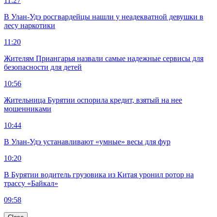
11:27
В Улан-Удэ росгвардейцы нашли у неадекватной девушки в
лесу наркотики
11:20
Жителям Приангарья назвали самые надежные сервисы для
безопасности для детей
10:56
Жительница Бурятии оспорила кредит, взятый на нее
мошенниками
10:44
В Улан-Удэ устанавливают «умные» весы для фур
10:20
В Бурятии водитель грузовика из Китая уронил ротор на
трассу «Байкал»
09:58