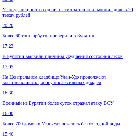
Улан-удэнец почти год не платил за тепло и накопил долг в 20
тысяч рублей
20:20
Более 60 тонн арбузов проверили в Бурятии
17:23
В Бурятии выявили причины ухудшения состояния лесов
17:05
На Центральном кладбище Улан-Удэ продолжают
восстанавливать дорогу после сильных дождей
16:30
Военный из Бурятии более суток отражал атаку ВСУ
16:00
Более 700 домов в Улан-Удэ остались без холодной воды
15:40