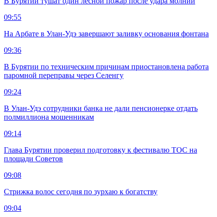
В Бурятии тушат один лесной пожар после удара молнии
09:55
На Арбате в Улан-Удэ завершают заливку основания фонтана
09:36
В Бурятии по техническим причинам приостановлена работа
паромной переправы через Селенгу
09:24
В Улан-Удэ сотрудники банка не дали пенсионерке отдать
полмиллиона мошенникам
09:14
Глава Бурятии проверил подготовку к фестивалю ТОС на
площади Советов
09:08
Стрижка волос сегодня по зурхаю к богатству
09:04