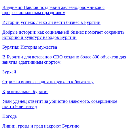
Владимир Павлов поздравил железнодорожников с
профессиональным праздником
Истории успеха: легко ли вести бизнес в Бурятии
Добрые истории: как социальный бизнес помогает сохранить
историю и культуру народов Бурятии
Бурятия: История мужества
В Бурятии для ветеранов СВО создано более 800 объектов для
занятия адаптивным спортом
Зурхай
Стрижка волос сегодня по зурхаю к богатству
Криминальная Бурятия
Улан-удэнец ответит за убийство знакомого, совершенное
почти 9 лет назад
Погода
Ливни, грозы и град накроют Бурятию