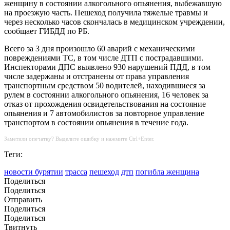
женщину в состоянии алкогольного опьянения, выбежавшую
на проезжую часть. Пешеход получила тяжелые травмы и
через несколько часов скончалась в медицинском учреждении,
сообщает ГИБДД по РБ.
Всего за 3 дня произошло 60 аварий с механическими
повреждениями ТС, в том числе ДТП с пострадавшими.
Инспекторами ДПС выявлено 930 нарушений ПДД, в том
числе задержаны и отстранены от права управления
транспортным средством 50 водителей, находившиеся за
рулем в состоянии алкогольного опьянения, 16 человек за
отказ от прохождения освидетельствования на состояние
опьянения и 7 автомобилистов за повторное управление
транспортом в состоянии опьянения в течение года.
Заметили опечатку? Выделите ошибку и нажмите Ctrl+Enter.
Теги:
новости бурятии
трасса
пешеход
дтп
погибла женщина
Поделиться
Поделиться
Отправить
Поделиться
Поделиться
Твитнуть