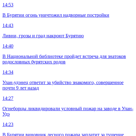
14:53
В Бурятии огонь уничтожил надворные постройки
14:43
Ливни, грозы и град накроют Бурятию
14:40
В Национальной библиотеке пройдет встреча для знатоков
родословных бурятских родов
14:34
Улан-удэнец ответит за убийство знакомого, совершенное
почти 9 лет назад
14:27
Огнеборцы ликвидировали условный пожар на заводе в Улан-
Удэ
14:23
В Бурятии виновник лесного пожара заплатит за тушение