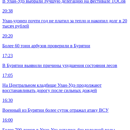
В Улан-Удэ выбрали лучшую делегацию на фестивале ТОСов
20:38
Улан-удэнец почти год не платил за тепло и накопил долг в 20
тысяч рублей
20:20
Более 60 тонн арбузов проверили в Бурятии
17:23
В Бурятии выявили причины ухудшения состояния лесов
17:05
На Центральном кладбище Улан-Удэ продолжают
восстанавливать дорогу после сильных дождей
16:30
Военный из Бурятии более суток отражал атаку ВСУ
16:00
Более 700 домов в Улан-Удэ остались без холодной воды