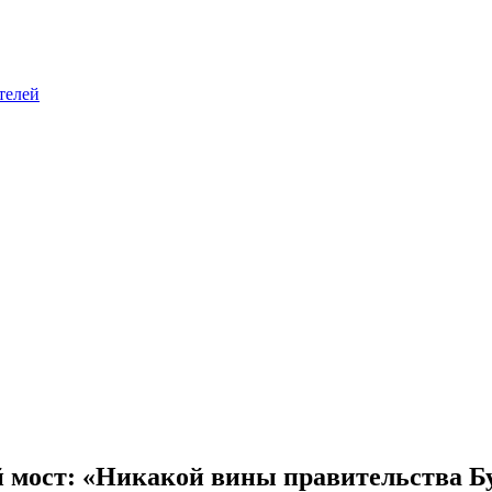
телей
й мост: «Никакой вины правительства Б