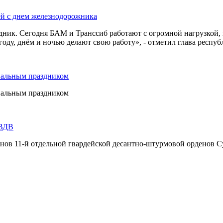
ей с днем железнодорожника
дник. Сегодня БАМ и Транссиб работают с огромной нагрузкой,
оду, днём и ночью делают свою работу», - отметил глава респуб
нальным праздником
нальным праздником
 ВДВ
инов 11-й отдельной гвардейской десантно-штурмовой орденов С