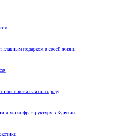
ятии
ют главным подарком в своей жизни
ков
чтобы покататься по городу
ртивную инфраструктуру в Бурятии
ркотики