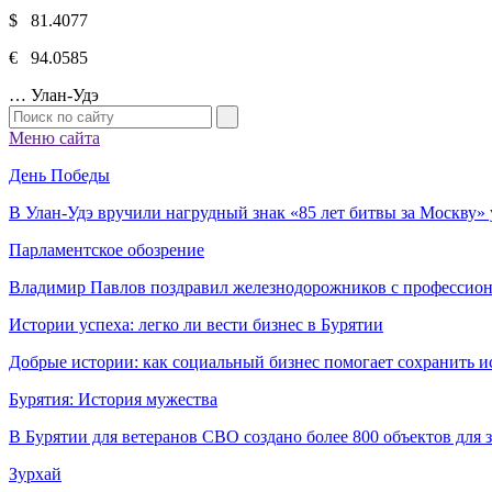
$ 81.4077
€ 94.0585
…
Улан-Удэ
Меню сайта
День Победы
В Улан-Удэ вручили нагрудный знак «85 лет битвы за Москву
Парламентское обозрение
Владимир Павлов поздравил железнодорожников с профессио
Истории успеха: легко ли вести бизнес в Бурятии
Добрые истории: как социальный бизнес помогает сохранить и
Бурятия: История мужества
В Бурятии для ветеранов СВО создано более 800 объектов для
Зурхай