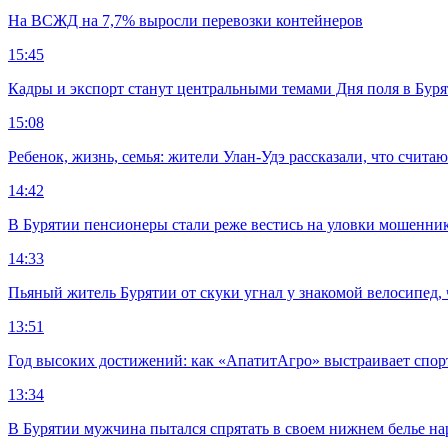
На ВСЖД на 7,7% выросли перевозки контейнеров
15:45
Кадры и экспорт станут центральными темами Дня поля в Бур
15:08
Ребенок, жизнь, семья: жители Улан-Удэ рассказали, что счита
14:42
В Бурятии пенсионеры стали реже вестись на уловки мошенни
14:33
Пьяный житель Бурятии от скуки угнал у знакомой велосипед, 
13:51
Год высоких достижений: как «АпатитАгро» выстраивает спо
13:34
В Бурятии мужчина пытался спрятать в своем нижнем белье на