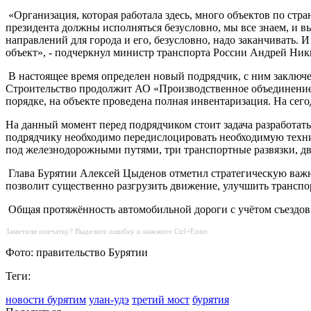
«Организация, которая работала здесь, много объектов по стран
президента должны исполняться безусловно, мы все знаем, и вы 
направлений для города и его, безусловно, надо заканчивать.
объект», - подчеркнул министр транспорта России Андрей Ник
В настоящее время определен новый подрядчик, с ним заключен
Строительство продолжит АО «Производственное объединение 
порядке, на объекте проведена полная инвентаризация. На сег
На данный момент перед подрядчиком стоит задача разработать
подрядчику необходимо передислоцировать необходимую техник
под железнодорожными путями, три транспортные развязки, дв
Глава Бурятии Алексей Цыденов отметил стратегическую важн
позволит существенно разгрузить движение, улучшить транспор
Общая протяжённость автомобильной дороги с учётом съездов с
Заметили опечатку? Выделите ошибку и нажмите Ctrl+Enter.
Фото: правительство Бурятии
Теги:
новости бурятим
улан-удэ
третий мост
бурятия