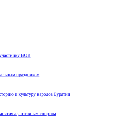
» участнику ВОВ
нальным праздником
сторию и культуру народов Бурятии
 занятия адаптивным спортом