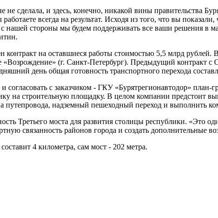
е не сделала, и здесь, конечно, никакой вины правительства Бур
работаете всегда на результат. Исходя из того, что вы показали
 И с нашей стороны мы будем поддерживать все ваши решения в м
итин.
 контракт на оставшиеся работы стоимостью 5,5 млрд рублей. В
«Возрождение» (г. Санкт-Петербург). Предыдущий контракт с 
одняшний день общая готовность транспортного перехода состав
 и согласовать с заказчиком - ГКУ «Бурятрегионавтодор» план-г
у на строительную площадку. В целом компании предстоит выпо
а путепровода, надземный пешеходный переход и выполнить ком
ость Третьего моста для развития столицы республики. «Это о
тную связанность районов города и создать дополнительные воз
оставит 4 километра, сам мост - 202 метра.