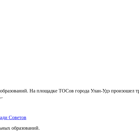
бразований. На площадке ТОСов города Улан-Удэ произошел тр
,.
щади Советов
льных образований.