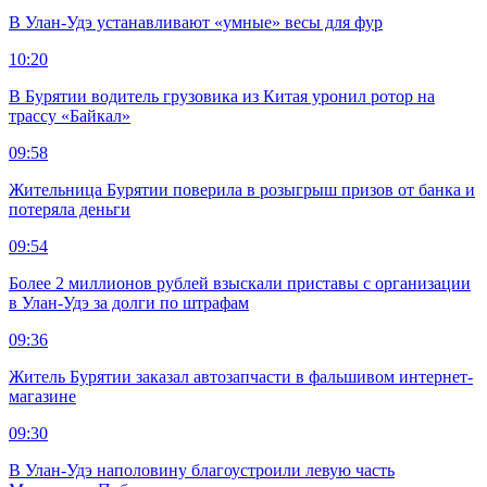
В Улан-Удэ устанавливают «умные» весы для фур
10:20
В Бурятии водитель грузовика из Китая уронил ротор на
трассу «Байкал»
09:58
Жительница Бурятии поверила в розыгрыш призов от банка и
потеряла деньги
09:54
Более 2 миллионов рублей взыскали приставы с организации
в Улан-Удэ за долги по штрафам
09:36
Житель Бурятии заказал автозапчасти в фальшивом интернет-
магазине
09:30
В Улан-Удэ наполовину благоустроили левую часть