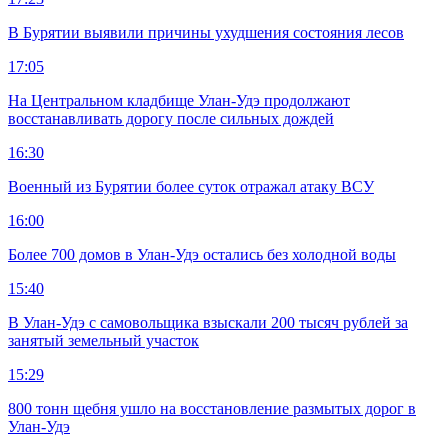
В Бурятии выявили причины ухудшения состояния лесов
17:05
На Центральном кладбище Улан-Удэ продолжают
восстанавливать дорогу после сильных дождей
16:30
Военный из Бурятии более суток отражал атаку ВСУ
16:00
Более 700 домов в Улан-Удэ остались без холодной воды
15:40
В Улан-Удэ с самовольщика взыскали 200 тысяч рублей за
занятый земельный участок
15:29
800 тонн щебня ушло на восстановление размытых дорог в
Улан-Удэ