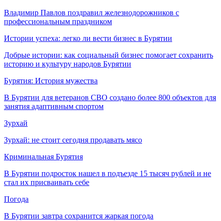
Владимир Павлов поздравил железнодорожников с
профессиональным праздником
Истории успеха: легко ли вести бизнес в Бурятии
Добрые истории: как социальный бизнес помогает сохранить
историю и культуру народов Бурятии
Бурятия: История мужества
В Бурятии для ветеранов СВО создано более 800 объектов для
занятия адаптивным спортом
Зурхай
Зурхай: не стоит сегодня продавать мясо
Криминальная Бурятия
В Бурятии подросток нашел в подъезде 15 тысяч рублей и не
стал их присваивать себе
Погода
В Бурятии завтра сохранится жаркая погода