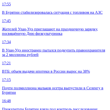
17:55
В Бурятии стабилизировалась ситуация с топливом на АЗС
17:45
Жителей Улан-Удэ приглашают на праздничную зарядку,
посвящённую Дню физкультурника
17:34
В Улан-Удэ иностранец пытался подкупить правоохранителя
за 2 миллиона рублей
17:21
ВТБ: объем выдачи ипотеки в России вырос на 38%
17:15
Почти полмиллиона мальков осетра выпустили в Селенгу в
Бурятии
16:48
Прокуратура Бурятии взяла под контроль расследование