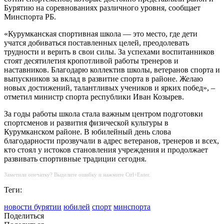
Бурятию на соревнованиях различного уровня, сообщает
Минспорта РБ.
«Курумканская спортивная школа — это место, где дети
учатся добиваться поставленных целей, преодолевать
трудности и верить в свои силы. За успехами воспитанников
стоят десятилетия кропотливой работы тренеров и
наставников. Благодарю коллектив школы, ветеранов спорта и
выпускников за вклад в развитие спорта в районе. Желаю
новых достижений, талантливых учеников и ярких побед», –
отметил министр спорта республики Иван Козырев.
За годы работы школа стала важным центром подготовки
спортсменов и развития физической культуры в
Курумканском районе. В юбилейный день слова
благодарности прозвучали в адрес ветеранов, тренеров и всех,
кто стоял у истоков становления учреждения и продолжает
развивать спортивные традиции сегодня.
Заметили опечатку? Выделите ошибку и нажмите Ctrl+Enter.
Теги:
новости бурятии
юбилей
спорт
минспорта
Поделиться