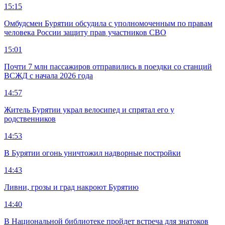
15:15
Омбудсмен Бурятии обсудила с уполномоченным по правам
человека России защиту прав участников СВО
15:01
Почти 7 млн пассажиров отправились в поездки со станций
ВСЖД с начала 2026 года
14:57
Житель Бурятии украл велосипед и спрятал его у
родственников
14:53
В Бурятии огонь уничтожил надворные постройки
14:43
Ливни, грозы и град накроют Бурятию
14:40
В Национальной библиотеке пройдет встреча для знатоков