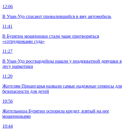
12:06
В Улан-Удэ спасают провалившийся в яму автомобиль
11:41
В Бурятии мошенники стали чаще притворяться
«сотрудниками суда»
11:27
В Улан-Удэ росгвардейцы нашли у неадекватной девушки в
лесу наркотики
11:20
Жителям Приангарья назвали самые надежные сервисы для
безопасности для детей
10:56
Жительница Бурятии оспорила кредит, взятый на нее
мошенниками
10:44