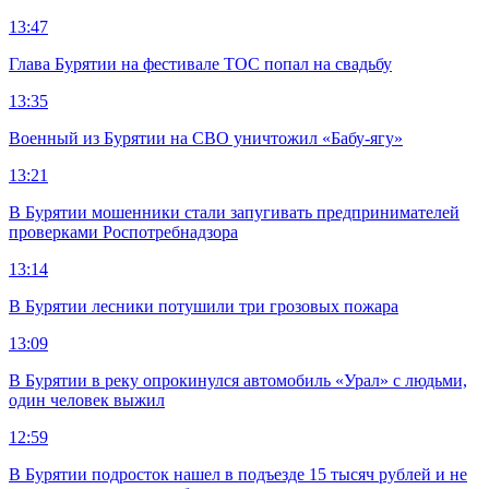
13:47
Глава Бурятии на фестивале ТОС попал на свадьбу
13:35
Военный из Бурятии на СВО уничтожил «Бабу-ягу»
13:21
В Бурятии мошенники стали запугивать предпринимателей
проверками Роспотребнадзора
13:14
В Бурятии лесники потушили три грозовых пожара
13:09
В Бурятии в реку опрокинулся автомобиль «Урал» с людьми,
один человек выжил
12:59
В Бурятии подросток нашел в подъезде 15 тысяч рублей и не