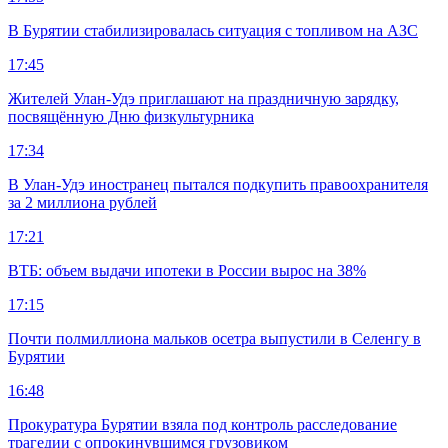
В Бурятии стабилизировалась ситуация с топливом на АЗС
17:45
Жителей Улан-Удэ приглашают на праздничную зарядку,
посвящённую Дню физкультурника
17:34
В Улан-Удэ иностранец пытался подкупить правоохранителя
за 2 миллиона рублей
17:21
ВТБ: объем выдачи ипотеки в России вырос на 38%
17:15
Почти полмиллиона мальков осетра выпустили в Селенгу в
Бурятии
16:48
Прокуратура Бурятии взяла под контроль расследование
трагедии с опрокинувшимся грузовиком