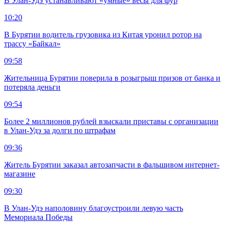
В Улан-Удэ устанавливают «умные» весы для фур
10:20
В Бурятии водитель грузовика из Китая уронил ротор на
трассу «Байкал»
09:58
Жительница Бурятии поверила в розыгрыш призов от банка и
потеряла деньги
09:54
Более 2 миллионов рублей взыскали приставы с организации
в Улан-Удэ за долги по штрафам
09:36
Житель Бурятии заказал автозапчасти в фальшивом интернет-
магазине
09:30
В Улан-Удэ наполовину благоустроили левую часть
Мемориала Победы