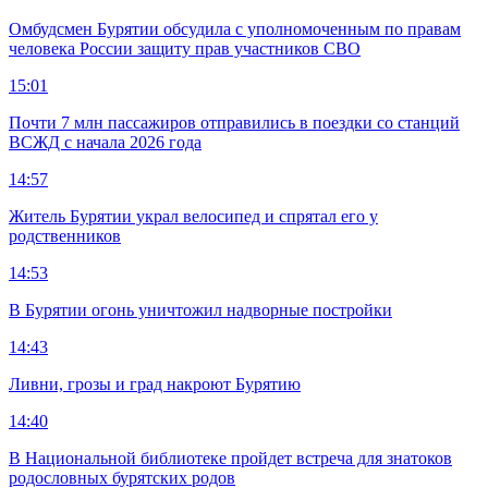
Омбудсмен Бурятии обсудила с уполномоченным по правам
человека России защиту прав участников СВО
15:01
Почти 7 млн пассажиров отправились в поездки со станций
ВСЖД с начала 2026 года
14:57
Житель Бурятии украл велосипед и спрятал его у
родственников
14:53
В Бурятии огонь уничтожил надворные постройки
14:43
Ливни, грозы и град накроют Бурятию
14:40
В Национальной библиотеке пройдет встреча для знатоков
родословных бурятских родов