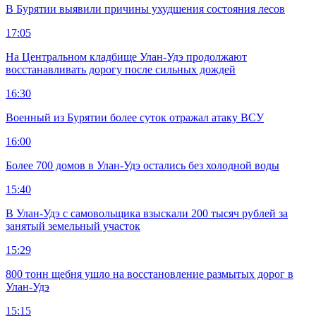
В Бурятии выявили причины ухудшения состояния лесов
17:05
На Центральном кладбище Улан-Удэ продолжают
восстанавливать дорогу после сильных дождей
16:30
Военный из Бурятии более суток отражал атаку ВСУ
16:00
Более 700 домов в Улан-Удэ остались без холодной воды
15:40
В Улан-Удэ с самовольщика взыскали 200 тысяч рублей за
занятый земельный участок
15:29
800 тонн щебня ушло на восстановление размытых дорог в
Улан-Удэ
15:15