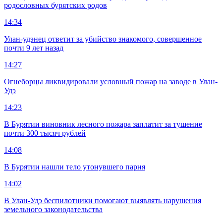
родословных бурятских родов
14:34
Улан-удэнец ответит за убийство знакомого, совершенное
почти 9 лет назад
14:27
Огнеборцы ликвидировали условный пожар на заводе в Улан-
Удэ
14:23
В Бурятии виновник лесного пожара заплатит за тушение
почти 300 тысяч рублей
14:08
В Бурятии нашли тело утонувшего парня
14:02
В Улан-Удэ беспилотники помогают выявлять нарушения
земельного законодательства