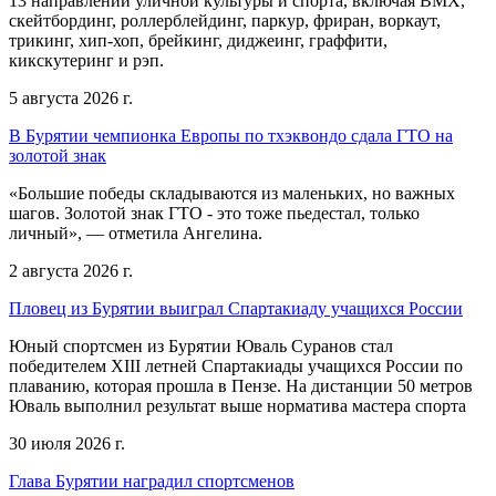
13 направлений уличной культуры и спорта, включая BMX,
скейтбординг, роллерблейдинг, паркур, фриран, воркаут,
трикинг, хип-хоп, брейкинг, диджеинг, граффити,
кикскутеринг и рэп.
5 августа 2026 г.
В Бурятии чемпионка Европы по тхэквондо сдала ГТО на
золотой знак
«Большие победы складываются из маленьких, но важных
шагов. Золотой знак ГТО - это тоже пьедестал, только
личный», — отметила Ангелина.
2 августа 2026 г.
Пловец из Бурятии выиграл Спартакиаду учащихся России
Юный спортсмен из Бурятии Юваль Суранов стал
победителем XIII летней Спартакиады учащихся России по
плаванию, которая прошла в Пензе. На дистанции 50 метров
Юваль выполнил результат выше норматива мастера спорта
30 июля 2026 г.
Глава Бурятии наградил спортсменов