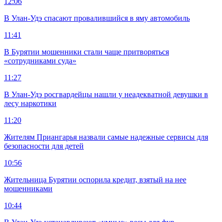
12:06
В Улан-Удэ спасают провалившийся в яму автомобиль
11:41
В Бурятии мошенники стали чаще притворяться
«сотрудниками суда»
11:27
В Улан-Удэ росгвардейцы нашли у неадекватной девушки в
лесу наркотики
11:20
Жителям Приангарья назвали самые надежные сервисы для
безопасности для детей
10:56
Жительница Бурятии оспорила кредит, взятый на нее
мошенниками
10:44