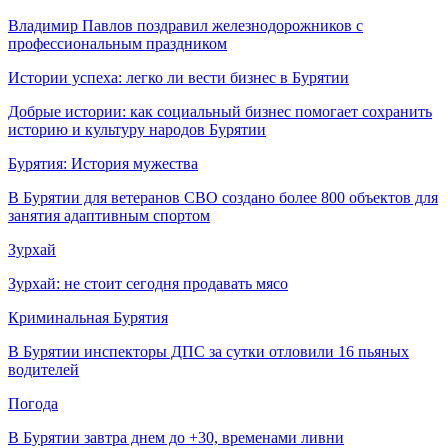
Владимир Павлов поздравил железнодорожников с
профессиональным праздником
Истории успеха: легко ли вести бизнес в Бурятии
Добрые истории: как социальный бизнес помогает сохранить
историю и культуру народов Бурятии
Бурятия: История мужества
В Бурятии для ветеранов СВО создано более 800 объектов для
занятия адаптивным спортом
Зурхай
Зурхай: не стоит сегодня продавать мясо
Криминальная Бурятия
В Бурятии инспекторы ДПС за сутки отловили 16 пьяных
водителей
Погода
В Бурятии завтра днем до +30, временами ливни