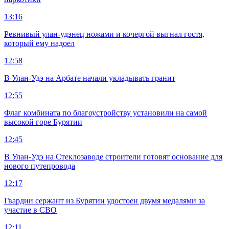
13:16
Ревнивый улан-удэнец ножами и кочергой выгнал гостя,
который ему надоел
12:58
В Улан-Удэ на Арбате начали укладывать гранит
12:55
Флаг комбината по благоустройству установили на самой
высокой горе Бурятии
12:45
В Улан-Удэ на Стеклозаводе строители готовят основание для
нового путепровода
12:17
Гвардии сержант из Бурятии удостоен двумя медалями за
участие в СВО
12:11