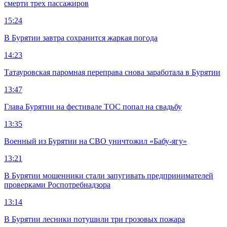
смерти трех пассажиров
15:24
В Бурятии завтра сохранится жаркая погода
14:23
Татауровская паромная переправа снова заработала в Бурятии
13:47
Глава Бурятии на фестивале ТОС попал на свадьбу
13:35
Военный из Бурятии на СВО уничтожил «Бабу-ягу»
13:21
В Бурятии мошенники стали запугивать предпринимателей
проверками Роспотребнадзора
13:14
В Бурятии лесники потушили три грозовых пожара