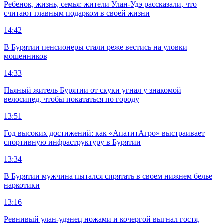
Ребенок, жизнь, семья: жители Улан-Удэ рассказали, что
считают главным подарком в своей жизни
14:42
В Бурятии пенсионеры стали реже вестись на уловки
мошенников
14:33
Пьяный житель Бурятии от скуки угнал у знакомой
велосипед, чтобы покататься по городу
13:51
Год высоких достижений: как «АпатитАгро» выстраивает
спортивную инфраструктуру в Бурятии
13:34
В Бурятии мужчина пытался спрятать в своем нижнем белье
наркотики
13:16
Ревнивый улан-удэнец ножами и кочергой выгнал гостя,