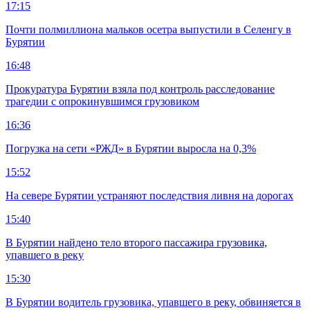
17:15
Почти полмиллиона мальков осетра выпустили в Селенгу в
Бурятии
16:48
Прокуратура Бурятии взяла под контроль расследование
трагедии с опрокинувшимся грузовиком
16:36
Погрузка на сети «РЖД» в Бурятии выросла на 0,3%
15:52
На севере Бурятии устраняют последствия ливня на дорогах
15:40
В Бурятии найдено тело второго пассажира грузовика,
упавшего в реку
15:30
В Бурятии водитель грузовика, упавшего в реку, обвиняется в