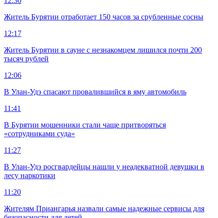
12:30
Житель Бурятии отработает 150 часов за срубленные сосны
12:17
Житель Бурятии в сауне с незнакомцем лишился почти 200
тысяч рублей
12:06
В Улан-Удэ спасают провалившийся в яму автомобиль
11:41
В Бурятии мошенники стали чаще притворяться
«сотрудниками суда»
11:27
В Улан-Удэ росгвардейцы нашли у неадекватной девушки в
лесу наркотики
11:20
Жителям Приангарья назвали самые надежные сервисы для
безопасности для детей