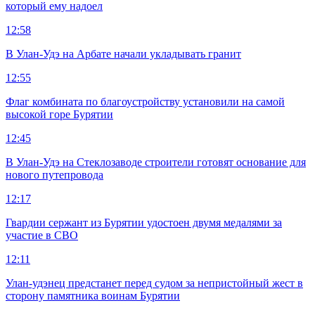
который ему надоел
12:58
В Улан-Удэ на Арбате начали укладывать гранит
12:55
Флаг комбината по благоустройству установили на самой
высокой горе Бурятии
12:45
В Улан-Удэ на Стеклозаводе строители готовят основание для
нового путепровода
12:17
Гвардии сержант из Бурятии удостоен двумя медалями за
участие в СВО
12:11
Улан-удэнец предстанет перед судом за непристойный жест в
сторону памятника воинам Бурятии