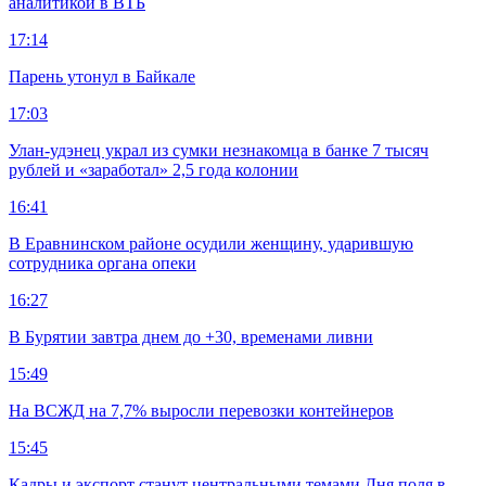
аналитикой в ВТБ
17:14
Парень утонул в Байкале
17:03
Улан-удэнец украл из сумки незнакомца в банке 7 тысяч
рублей и «заработал» 2,5 года колонии
16:41
В Еравнинском районе осудили женщину, ударившую
сотрудника органа опеки
16:27
В Бурятии завтра днем до +30, временами ливни
15:49
На ВСЖД на 7,7% выросли перевозки контейнеров
15:45
Кадры и экспорт станут центральными темами Дня поля в