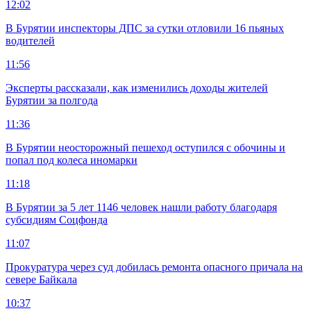
12:02
В Бурятии инспекторы ДПС за сутки отловили 16 пьяных
водителей
11:56
Эксперты рассказали, как изменились доходы жителей
Бурятии за полгода
11:36
В Бурятии неосторожный пешеход оступился с обочины и
попал под колеса иномарки
11:18
В Бурятии за 5 лет 1146 человек нашли работу благодаря
субсидиям Соцфонда
11:07
Прокуратура через суд добилась ремонта опасного причала на
севере Байкала
10:37