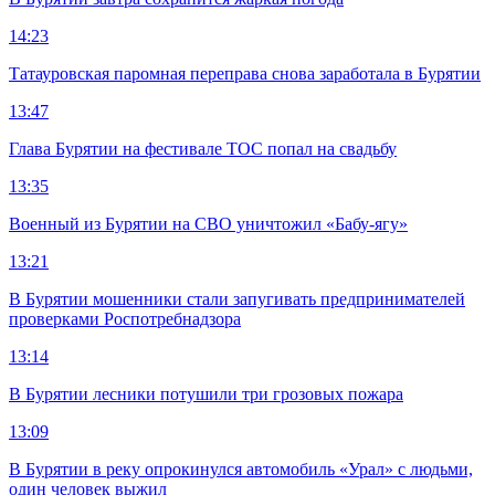
14:23
Татауровская паромная переправа снова заработала в Бурятии
13:47
Глава Бурятии на фестивале ТОС попал на свадьбу
13:35
Военный из Бурятии на СВО уничтожил «Бабу-ягу»
13:21
В Бурятии мошенники стали запугивать предпринимателей
проверками Роспотребнадзора
13:14
В Бурятии лесники потушили три грозовых пожара
13:09
В Бурятии в реку опрокинулся автомобиль «Урал» с людьми,
один человек выжил