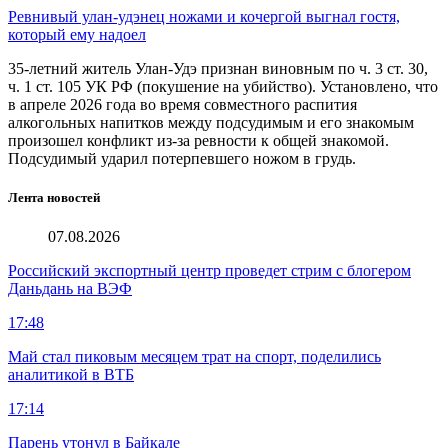
Ревнивый улан-удэнец ножами и кочергой выгнал гостя,
который ему надоел
35-летний житель Улан-Удэ признан виновным по ч. 3 ст. 30,
ч. 1 ст. 105 УК РФ (покушение на убийство). Установлено, что
в апреле 2026 года во время совместного распития
алкогольных напитков между подсудимым и его знакомым
произошел конфликт из-за ревности к общей знакомой.
Подсудимый ударил потерпевшего ножом в грудь.
Лента новостей
07.08.2026
Российский экспортный центр проведет стрим с блогером
Даньдань на ВЭФ
17:48
Май стал пиковым месяцем трат на спорт, поделились
аналитикой в ВТБ
17:14
Парень утонул в Байкале