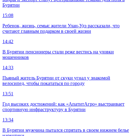
Бурятии
15:08
Ребенок, жизнь, семья: жители Улан-Удэ рассказали, что
считают главным подарком в своей жизни
14:42
В Бурятии пенсионеры стали реже вестись на уловки
мошенников
14:33
Пьяный житель Бурятии от скуки угнал у знакомой
велосипед, чтобы покататься по городу
13:51
Год высоких достижений: как «АпатитАгро» выстраивает
спортивную инфраструктуру в Бурятии
13:34
В Бурятии мужчина пытался спрятать в своем нижнем белье
наркотики