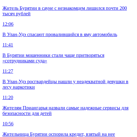
Житель Бурятии в сауне с незнакомцем лишился почти 200
тысяч рублей
12:06
В Улан-Удэ спасают провалившийся в яму автомобиль
11:41
В Бурятии мошенники стали чаще притворяться
«сотрудниками суда»
11:27
В Улан-Удэ росгвардейцы нашли у неадекватной девушки в
лесу наркотики
11:20
Жителям Приангарья назвали самые надежные сервисы для
безопасности для детей
10:56
Жительница Бурятии оспорила кредит, взятый на нее