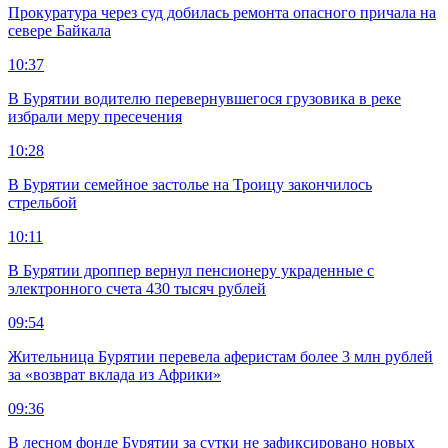
Прокуратура через суд добилась ремонта опасного причала на
севере Байкала
10:37
В Бурятии водителю перевернувшегося грузовика в реке
избрали меру пресечения
10:28
В Бурятии семейное застолье на Троицу закончилось
стрельбой
10:11
В Бурятии дроппер вернул пенсионеру украденные с
электронного счета 430 тысяч рублей
09:54
Жительница Бурятии перевела аферистам более 3 млн рублей
за «возврат вклада из Африки»
09:36
В лесном фонде Бурятии за сутки не зафиксировано новых