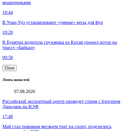
мошенниками
10:44
В Улан-Удэ устанавливают «умные» весы для фур
10:20
В Бурятии водитель грузовика из Китая уронил ротор на
трассу «Байкал»
09:58
Close
Лента новостей
07.08.2026
Российский экспортный центр проведет стрим с блогером
Даньдань на ВЭФ
17:48
Май стал пиковым месяцем трат на спорт, поделились