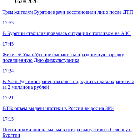
06.08.2026
Трем жителям Бурятии врачи восстановили лицо после ДТП
17:55
В Бурятии стабилизировалась ситуация с топливом на АЗС
17:45
Жителей Улан-Удэ приглашают на праздничную зарядку,
посвящённую Дню физкультурника
17:34
В Улан-Удэ иностранец пытался подкупить правоохранителя
за 2 миллиона рублей
17:21
ВТБ: объем выдачи ипотеки в России вырос на 38%
17:15
Почти полмиллиона мальков осетра выпустили в Селенгу в
Бурятии