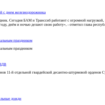
ей с днем железнодорожника
дник. Сегодня БАМ и Транссиб работают с огромной нагрузкой,
оду, днём и ночью делают свою работу», - отметил глава респуб
нальным праздником
нальным праздником
 ВДВ
инов 11-й отдельной гвардейской десантно-штурмовой орденов С
сильные дожди