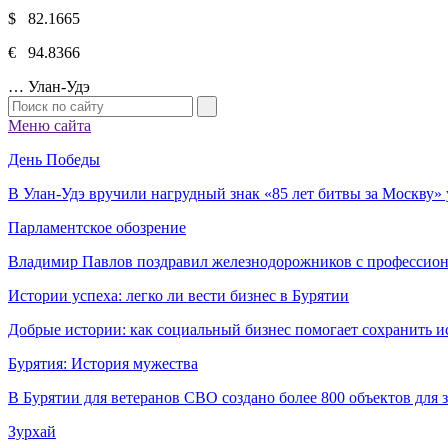
$ 82.1665
€ 94.8366
…
Улан-Удэ
Меню сайта
День Победы
В Улан-Удэ вручили нагрудный знак «85 лет битвы за Москву
Парламентское обозрение
Владимир Павлов поздравил железнодорожников с профессио
Истории успеха: легко ли вести бизнес в Бурятии
Добрые истории: как социальный бизнес помогает сохранить и
Бурятия: История мужества
В Бурятии для ветеранов СВО создано более 800 объектов для
Зурхай