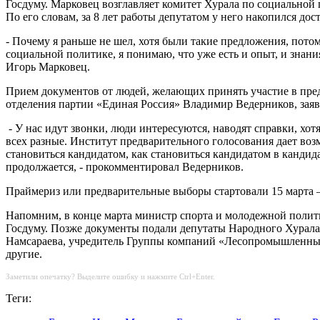
Госдуму. Марковец возглавляет комитет Хурала по социальной
По его словам, за 8 лет работы депутатом у него накопился д
- Почему я раньше не шел, хотя были такие предложения, потом
социальной политике, я понимаю, что уже есть и опыт, и знани
Игорь Марковец.
Прием документов от людей, желающих принять участие в пред
отделения партии «Единая Россия» Владимир Ведерников, заявл
- У нас идут звонки, люди интересуются, наводят справки, хот
всех разные. Институт предварительного голосования дает возм
становиться кандидатом, как становиться кандидатом в кандида
продолжается, - прокомментировал Ведерников.
Праймериз или предварительные выборы стартовали 15 марта –
Напомним, в конце марта министр спорта и молодежной поли
Госдуму. Позже документы подали депутаты Народного Хурал
Намсараева, учредитель Группы компаний «Лесопромышленный
другие.
Заметили опечатку? Выделите ошибку и нажмите Ctrl+Enter.
Теги: