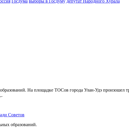
оссия
Госдума
выборы в Госдуму
депутат Народного Хурала
бразований. На площадке ТОСов города Улан-Удэ произошел тр
,.
щади Советов
льных образований.