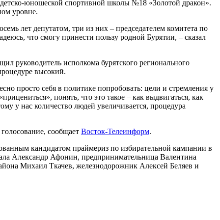
м детско-юношеской спортивной школы №18 «Золотой дракон».
ном уровне.
осемь лет депутатом, три из них – председателем комитета по
адеюсь, что смогу принести пользу родной Бурятии, – сказал
бщил руководитель исполкома бурятского регионального
 процедуре высокий.
ресно просто себя в политике попробовать: цели и стремления у
прицениться», понять, что это такое – как выдвигаться, как
тому у нас количество людей увеличивается, процедура
 голосование, сообщает
Восток-Телеинформ
.
ованным кандидатом праймериз по избирательной кампании в
рала Александр Афонин, предпринимательница Валентина
айона Михаил Ткачев, железнодорожник Алексей Беляев и