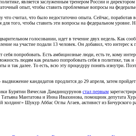
 политике, является заслуженным тренером России и директоро
остаточный опыт, чтобы ставить проблемные вопросы на федераль
у что считал, что было недостаточно опыта. Сейчас, поработав в
я для того, чтобы ставить эти вопросы на федеральном уровне. Н
варительном голосовании, идет в течение двух недель. Как соо
ение на участие подали 13 человек. Он добавил, что интерес к
ят себя попробовать. Есть амбициозные люди, есть те, кому инте
ожность людям как реально попробовать себя в политике, так и «
ты и так далее. То есть, всю эту процедуру понять изнутри. Поэ
 выдвижение кандидатов продлится до 29 апреля, затем пройдет
тики Бурятии Вячеслав Дамдинцурунов
стал первым
зарегистрир
а Татьяна Мантатова и Инна Ивахинова, помощник депутата Ху
 холдинг» Шукур Аббас Оглы Агаев, активист из Бичурского р