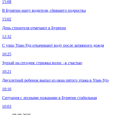
15:08
В Бурятии ищут водителя, сбившего подростка
15:02
День строителя отмечают в Бурятии
12:32
С улиц Улан-Удэ откачивают воду после затяжного дождя
10:25
Зурхай на сегодня: стрижка волос –к счастью
10:21
Двухлетний ребенок выпал из окна пятого этажа в Улан-Удэ
10:16
Ситуация с лесными пожарами в Бурятии стабильная
10:03