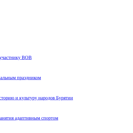
» участнику ВОВ
нальным праздником
сторию и культуру народов Бурятии
 занятия адаптивным спортом