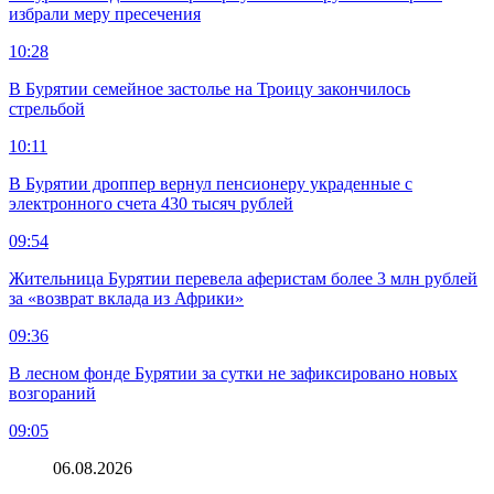
избрали меру пресечения
10:28
В Бурятии семейное застолье на Троицу закончилось
стрельбой
10:11
В Бурятии дроппер вернул пенсионеру украденные с
электронного счета 430 тысяч рублей
09:54
Жительница Бурятии перевела аферистам более 3 млн рублей
за «возврат вклада из Африки»
09:36
В лесном фонде Бурятии за сутки не зафиксировано новых
возгораний
09:05
06.08.2026