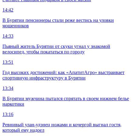
14:42
В Бурятии пенсионеры стали реже вестись на уловки
мошенников
14:33
Пьяный житель Бурятии от скуки угнал у знакомой
велосипед, чтобы покататься по городу
13:51
Год высоких достижений: как «АпатитАгро» выстраивает
спортивную инфраструктуру в Бурятии
13:34
В Бурятии мужчина пытался спрятать в своем нижнем белье
наркотики
13:16
Ревнивый улан-удэнец ножами и кочергой выгнал гостя,
который ему надоел