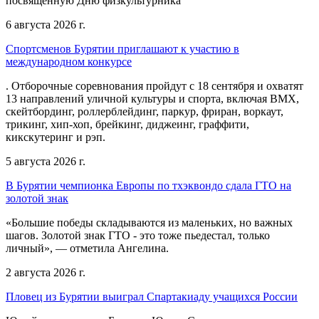
посвящённую Дню физкультурника
6 августа 2026 г.
Спортсменов Бурятии приглашают к участию в
международном конкурсе
. Отборочные соревнования пройдут с 18 сентября и охватят
13 направлений уличной культуры и спорта, включая BMX,
скейтбординг, роллерблейдинг, паркур, фриран, воркаут,
трикинг, хип-хоп, брейкинг, диджеинг, граффити,
кикскутеринг и рэп.
5 августа 2026 г.
В Бурятии чемпионка Европы по тхэквондо сдала ГТО на
золотой знак
«Большие победы складываются из маленьких, но важных
шагов. Золотой знак ГТО - это тоже пьедестал, только
личный», — отметила Ангелина.
2 августа 2026 г.
Пловец из Бурятии выиграл Спартакиаду учащихся России