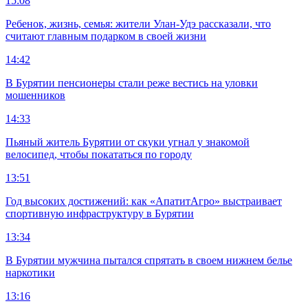
15:08
Ребенок, жизнь, семья: жители Улан-Удэ рассказали, что
считают главным подарком в своей жизни
14:42
В Бурятии пенсионеры стали реже вестись на уловки
мошенников
14:33
Пьяный житель Бурятии от скуки угнал у знакомой
велосипед, чтобы покататься по городу
13:51
Год высоких достижений: как «АпатитАгро» выстраивает
спортивную инфраструктуру в Бурятии
13:34
В Бурятии мужчина пытался спрятать в своем нижнем белье
наркотики
13:16