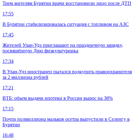
Трем жителям Бурятии врачи восстановили лицо после ДТП
17:55
В Бурятии стабилизировалась ситуация с топливом на АЗС
17:45
Жителей Улан-Удэ приглашают на праздничную зарядку,
посвящённую Дню физкультурника
17:34
В Улан-Удэ иностранец пытался подкупить правоохранителя
за 2 миллиона рублей
17:21
ВТБ: объем выдачи ипотеки в России вырос на 38%
17:15
Почти полмиллиона мальков осетра выпустили в Селенгу в
Бурятии
16:48