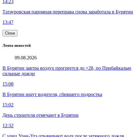
14:23
Татауровская паромная переправа снова заработала в Бурятии
13:47
Close
Лента новостей
09.08.2026
В Бурятии завтра воздух прогреется до +28, по Прибайкалью
сильные дожди
15:08
В Бурятии ищут водителя, сбившего подростка
15:02
День строителя отмечают в Бурятии
12:32
С улиц Улан-Удэ откачивают воду после затяжного дождя