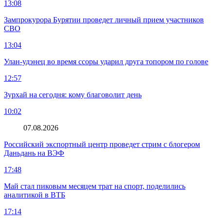
13:08
Зампрокурора Бурятии проведет личный прием участников
СВО
13:04
Улан-удэнец во время ссоры ударил друга топором по голове
12:57
Зурхай на сегодня: кому благоволит день
10:02
07.08.2026
Российский экспортный центр проведет стрим с блогером
Даньдань на ВЭФ
17:48
Май стал пиковым месяцем трат на спорт, поделились
аналитикой в ВТБ
17:14