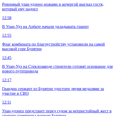
Ревнивый улан-удэнец ножами и кочергой выгнал гостя,
который ему надоел
12:58
В Улан-Удэ на Арбате начали укладывать гранит
12:55
Флаг комбината по благоустройству установили на самой
высокой горе Бурятии
12:45
В Улан-Удэ на Стеклозаводе строители готовят основание для
нового путепровода
12:17
Гвардии сержант из Бурятии удостоен двумя медалями за
участие в СВО
12:11
Улан-удэнец предстанет перед судом за непристойный жест в
сторону памятника воинам Бурятии