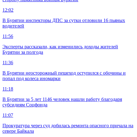
12:02
В Бурятии инспекторы ДПС за сутки отловили 16 пьяных
водителей
11:56
Эксперты рассказали, как изменились доходы жителей
Бурятии за полгода
11:36
В Бурятии неосторожный пешеход оступился с обочины и
попал под колеса иномарки
11:18
В Бурятии за 5 лет 1146 человек нашли работу благодаря
субсидиям Соцфонда
11:07
Прокуратура через суд добилась ремонта опасного причала на
севере Байкала