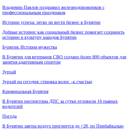
Владимир Павлов поздравил железнодорожников с
профессиональным праздником
Истории успеха: легко ли вести бизнес в Бурятии
Добрые истории: как социальный бизнес помогает сохранить
историю и культуру народов Бурятии
Бурятия: История мужества
В Бурятии для ветеранов СВО создано более 800 объектов для
занятия адаптивным спортом
Зурхай
Зурхай на сегодня: стрижка волос –к счастью
Криминальная Бурятия
В Бурятии инспекторы ДПС за сутки отловили 16 пьяных
водителей
Погода
В Бурятии завтра воздух прогреется до +28, по Прибайкалью