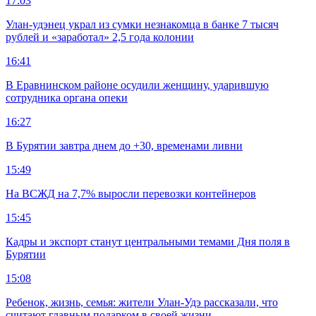
17:03
Улан-удэнец украл из сумки незнакомца в банке 7 тысяч
рублей и «заработал» 2,5 года колонии
16:41
В Еравнинском районе осудили женщину, ударившую
сотрудника органа опеки
16:27
В Бурятии завтра днем до +30, временами ливни
15:49
На ВСЖД на 7,7% выросли перевозки контейнеров
15:45
Кадры и экспорт станут центральными темами Дня поля в
Бурятии
15:08
Ребенок, жизнь, семья: жители Улан-Удэ рассказали, что
считают главным подарком в своей жизни