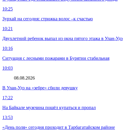
10:25
Зурхай на сегодня: стрижка волос –к счастью
10:21
Двухлетний ребенок выпал из окна пятого этажа в Улан-Удэ
10:16
Ситуация с лесными пожарами в Бурятии стабильная
10:03
08.08.2026
В Улан-Удэ на «зебре» сбили девушку
17:22
На Байкале мужчина пошёл купаться и пропал
13:53
«День поля» сегодня проходит в Тарбагатайском районе