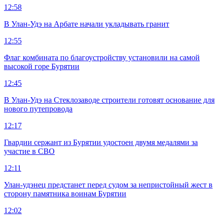
12:58
В Улан-Удэ на Арбате начали укладывать гранит
12:55
Флаг комбината по благоустройству установили на самой
высокой горе Бурятии
12:45
В Улан-Удэ на Стеклозаводе строители готовят основание для
нового путепровода
12:17
Гвардии сержант из Бурятии удостоен двумя медалями за
участие в СВО
12:11
Улан-удэнец предстанет перед судом за непристойный жест в
сторону памятника воинам Бурятии
12:02