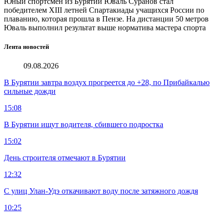
Юный спортсмен из Бурятии Юваль Суранов стал
победителем XIII летней Спартакиады учащихся России по
плаванию, которая прошла в Пензе. На дистанции 50 метров
Юваль выполнил результат выше норматива мастера спорта
Лента новостей
09.08.2026
В Бурятии завтра воздух прогреется до +28, по Прибайкалью
сильные дожди
15:08
В Бурятии ищут водителя, сбившего подростка
15:02
День строителя отмечают в Бурятии
12:32
С улиц Улан-Удэ откачивают воду после затяжного дождя
10:25