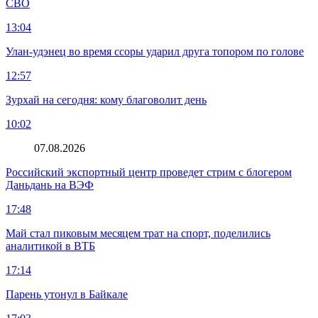
СВО
13:04
Улан-удэнец во время ссоры ударил друга топором по голове
12:57
Зурхай на сегодня: кому благоволит день
10:02
07.08.2026
Российский экспортный центр проведет стрим с блогером
Даньдань на ВЭФ
17:48
Май стал пиковым месяцем трат на спорт, поделились
аналитикой в ВТБ
17:14
Парень утонул в Байкале