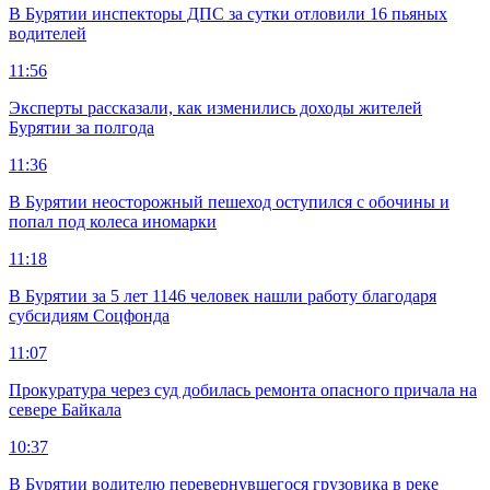
В Бурятии инспекторы ДПС за сутки отловили 16 пьяных
водителей
11:56
Эксперты рассказали, как изменились доходы жителей
Бурятии за полгода
11:36
В Бурятии неосторожный пешеход оступился с обочины и
попал под колеса иномарки
11:18
В Бурятии за 5 лет 1146 человек нашли работу благодаря
субсидиям Соцфонда
11:07
Прокуратура через суд добилась ремонта опасного причала на
севере Байкала
10:37
В Бурятии водителю перевернувшегося грузовика в реке