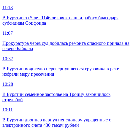
11:18
В Бурятии за 5 лет 1146 человек нашли работу благодаря
субсидиям Соцфонда
11:07
Прокуратура через суд добилась ремонта опасного причала на
севере Байкала
10:37
В Бурятии водителю перевернувшегося грузовика в реке
избрали меру пресечения
10:28
В Бурятии семейное застолье на Троицу закончилось
стрельбой
10:11
В Бурятии дроппер вернул пенсионеру украденные с
электронного счета 430 тысяч рублей