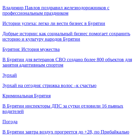
Владимир Павлов поздравил железнодорожников с
профессиональным праздником
Истории успеха: легко ли вести бизнес в Бурятии
Добрые истории: как социальный бизнес помогает сохранить
историю и культуру народов Бурятии
Бурятия: История мужества
В Бурятии для ветеранов СВО создано более 800 объектов для
занятия адаптивным спортом
Зурхай
Зурхай на сегодня: стрижка волос –к счастью
Криминальная Бурятия
В Бурятии инспекторы ДПС за сутки отловили 16 пьяных
водителей
Погода
В Бурятии завтра воздух прогреется до +28, по Прибайкалью