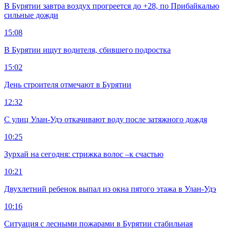
В Бурятии завтра воздух прогреется до +28, по Прибайкалью
сильные дожди
15:08
В Бурятии ищут водителя, сбившего подростка
15:02
День строителя отмечают в Бурятии
12:32
С улиц Улан-Удэ откачивают воду после затяжного дождя
10:25
Зурхай на сегодня: стрижка волос –к счастью
10:21
Двухлетний ребенок выпал из окна пятого этажа в Улан-Удэ
10:16
Ситуация с лесными пожарами в Бурятии стабильная