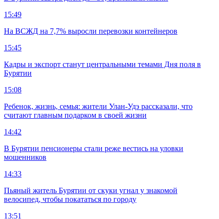
15:49
На ВСЖД на 7,7% выросли перевозки контейнеров
15:45
Кадры и экспорт станут центральными темами Дня поля в
Бурятии
15:08
Ребенок, жизнь, семья: жители Улан-Удэ рассказали, что
считают главным подарком в своей жизни
14:42
В Бурятии пенсионеры стали реже вестись на уловки
мошенников
14:33
Пьяный житель Бурятии от скуки угнал у знакомой
велосипед, чтобы покататься по городу
13:51