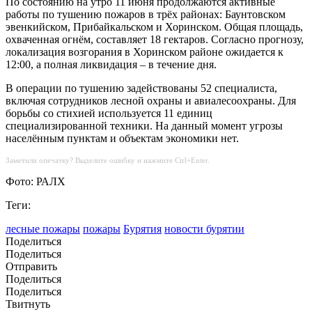
По состоянию на утро 11 июня продолжаются активные
работы по тушению пожаров в трёх районах: Баунтовском
эвенкийском, Прибайкальском и Хоринском. Общая площадь,
охваченная огнём, составляет 18 гектаров. Согласно прогнозу,
локализация возгорания в Хоринском районе ожидается к
12:00, а полная ликвидация – в течение дня.
В операции по тушению задействованы 52 специалиста,
включая сотрудников лесной охраны и авиалесоохраны. Для
борьбы со стихией используется 11 единиц
специализированной техники. На данный момент угрозы
населённым пунктам и объектам экономики нет.
Заметили опечатку? Выделите ошибку и нажмите Ctrl+Enter.
Фото: РАЛХ
Теги:
лесные пожары
пожары
Бурятия
новости бурятии
Поделиться
Поделиться
Отправить
Поделиться
Поделиться
Твитнуть