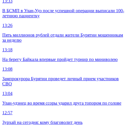
13:33
В БСМП в Улан-Удэ после успешной операции выписали 100-
летнюю пациентку
13:26
Пять миллионов рублей отдали жители Бурятии мошенникам
за неделю
13:18
На берегу Байкала впервые пройдет турнир по миниволею
13:08
Зампрокурора Бурятии проведет личный прием участников
СВО
13:04
Улан-удэнец во время ссоры ударил друга топором по голове
12:57
Зурхай на сегодня: кому благоволит день