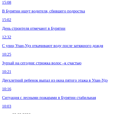
15:08
В Бурятии ищут водителя, сбившего подростка
15:02
День строителя отмечают в Бурятии
12:32
С улиц Улан-Удэ откачивают воду после затяжного дождя
10:25
Зурхай на сегодня: стрижка волос –к счастью
10:21
Двухлетний ребенок выпал из окна пятого этажа в Улан-Удэ
10:16
Ситуация с лесными пожарами в Бурятии стабильная
10:03