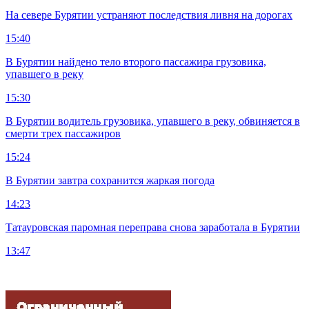
На севере Бурятии устраняют последствия ливня на дорогах
15:40
В Бурятии найдено тело второго пассажира грузовика,
упавшего в реку
15:30
В Бурятии водитель грузовика, упавшего в реку, обвиняется в
смерти трех пассажиров
15:24
В Бурятии завтра сохранится жаркая погода
14:23
Татауровская паромная переправа снова заработала в Бурятии
13:47