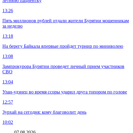
летнюю пациентку
13:26
Пять миллионов рублей отдали жители Бурятии мошенникам
за неделю
13:18
На берегу Байкала впервые пройдет турнир по миниволею
13:08
Зампрокурора Бурятии проведет личный прием участников
СВО
13:04
Улан-удэнец во время ссоры ударил друга топором по голове
12:57
Зурхай на сегодня: кому благоволит день
10:02
07.08.2026