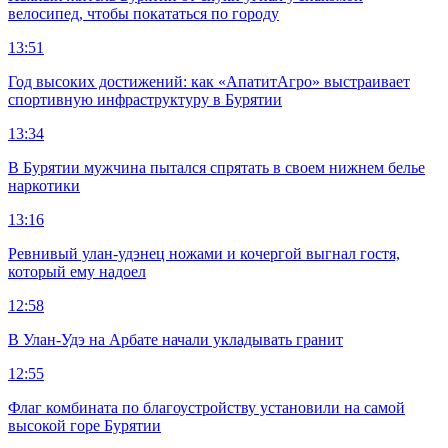
велосипед, чтобы покататься по городу
13:51
Год высоких достижений: как «АпатитАгро» выстраивает
спортивную инфраструктуру в Бурятии
13:34
В Бурятии мужчина пытался спрятать в своем нижнем белье
наркотики
13:16
Ревнивый улан-удэнец ножами и кочергой выгнал гостя,
который ему надоел
12:58
В Улан-Удэ на Арбате начали укладывать гранит
12:55
Флаг комбината по благоустройству установили на самой
высокой горе Бурятии