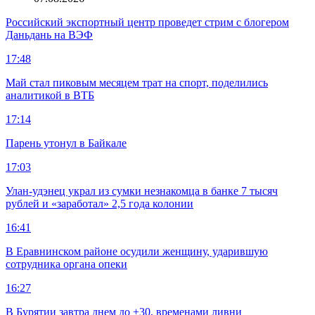
Российский экспортный центр проведет стрим с блогером
Даньдань на ВЭФ
17:48
Май стал пиковым месяцем трат на спорт, поделились
аналитикой в ВТБ
17:14
Парень утонул в Байкале
17:03
Улан-удэнец украл из сумки незнакомца в банке 7 тысяч
рублей и «заработал» 2,5 года колонии
16:41
В Еравнинском районе осудили женщину, ударившую
сотрудника органа опеки
16:27
В Бурятии завтра днем до +30, временами ливни