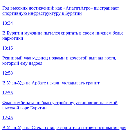
Год высоких достижений: как «АпатитАгро» выстраивает
спортивную инфраструктуру в Бурятии
13:34
В Бурятии мужчина пытался спрятать в своем нижнем белье
наркотики
13:16
Ревнивый улан-удэнец ножами и кочергой выгнал гостя,
который ему надоел
12:58
В Улан-Удэ на Арбате начали укладывать гранит
12:55
Флаг комбината по благоустройству установили на самой
высокой горе Бурятии
12:45
В Улан-Удэ на Стеклозаводе строители готовят основание для