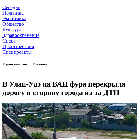
Сегодня
Политика
Экономика
Общество
Культура
Здравоохранение
Спорт
Происшествия
Спецпроекты
Происшествия
|
Главное
В Улан-Удэ на ВАИ фура перекрыла
дорогу в сторону города из-за ДТП