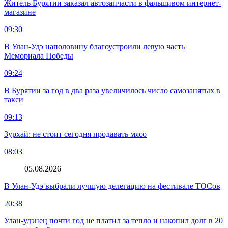
Житель Бурятии заказал автозапчасти в фальшивом интернет-
магазине
09:30
В Улан-Удэ наполовину благоустроили левую часть
Мемориала Победы
09:24
В Бурятии за год в два раза увеличилось число самозанятых в
такси
09:13
Зурхай: не стоит сегодня продавать мясо
08:03
05.08.2026
В Улан-Удэ выбрали лучшую делегацию на фестивале ТОСов
20:38
Улан-удэнец почти год не платил за тепло и накопил долг в 20