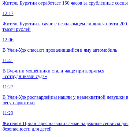
Житель Бурятии отработает 150 часов за срубленные сосны
12:17
Житель Бурятии в сауне с незнакомцем лишился почти 200
тысяч рублей
12:06
В Улан-Удэ спасают провалившийся в яму автомобиль
11:41
В Бурятии мошенники стали чаще притворяться
«сотрудниками суда»
11:27
В Улан-Удэ росгвардейцы нашли у неадекватной девушки в
лесу наркотики
11:20
Жителям Приангарья назвали самые надежные сервисы для
безопасности для детей