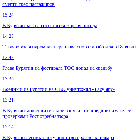
смерти трех пассажиров
15:24
В Бурятии завтра сохранится жаркая погода
14:23
Татауровская паромная переправа снова заработала в Бурятии
13:47
Глава Бурятии на фестивале ТОС попал на свадьбу
13:35
Военный из Бурятии на СВО уничтожил «Бабу-ягу»
13:21
В Бурятии мошенники стали запугивать предпринимателей
проверками Роспотребнадзора
13:14
В Бурятии лесники потушили три грозовых пожара