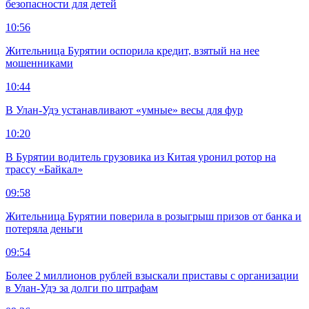
безопасности для детей
10:56
Жительница Бурятии оспорила кредит, взятый на нее
мошенниками
10:44
В Улан-Удэ устанавливают «умные» весы для фур
10:20
В Бурятии водитель грузовика из Китая уронил ротор на
трассу «Байкал»
09:58
Жительница Бурятии поверила в розыгрыш призов от банка и
потеряла деньги
09:54
Более 2 миллионов рублей взыскали приставы с организации
в Улан-Удэ за долги по штрафам