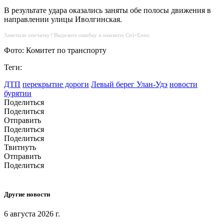
В результате удара оказались заняты обе полосы движения в
направлении улицы Иволгинская.
Заметили опечатку? Выделите ошибку и нажмите Ctrl+Enter.
Фото: Комитет по транспорту
Теги:
ДТП
перекрытие дороги
Левый берег Улан-Удэ
новости
бурятии
Поделиться
Поделиться
Отправить
Поделиться
Поделиться
Твитнуть
Отправить
Поделиться
Другие новости
6 августа 2026 г.