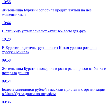
10:56
Жительница Бурятии оспорила кредит, взятый на нее
мошенниками
10:44
В Улан-Удэ устанавливают «умные» весы для фур
10:20
В Бурятии водитель грузовика из Китая уронил ротор на
трассу «Байкал»
09:58
Жительница Бурятии поверила в розыгрыш призов от банка и
потеряла деньги
09:54
Более 2 миллионов рублей взыскали приставы с организации
в Улан-Удэ за долги по штрафам
09:36