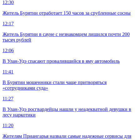
12:30
Житель Бурятии отработает 150 часов за срубленные сосны
12:17
Житель Бурятии в сауне с незнакомцем лишился почти 200
тысяч рублей
12:06
В Улан-Удэ спасают провалившийся в яму автомобиль
11:41
В Бурятии мошенники стали чаще притворяться
«сотрудниками суда»
11:27
В Улан-Удэ росгвардейцы нашли у неадекватной девушки в
лесу наркотики
11:20
Жителям Приангарья назвали самые надежные сервисы для