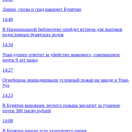
Ливни, грозы и град накроют Бурятию
14:40
В Национальной библиотеке пройдет встреча для знатоков
родословных бурятских родов
14:34
Улан-удэнец ответит за убийство знакомого, совершенное
почти 9 лет назад
14:27
Огнеборцы ликвидировали условный пожар на заводе в Улан-
Удэ
14:23
В Бурятии виновник лесного пожара заплатит за тушение
почти 300 тысяч рублей
14:08
В Бурятии нашли тело утонувшего парня