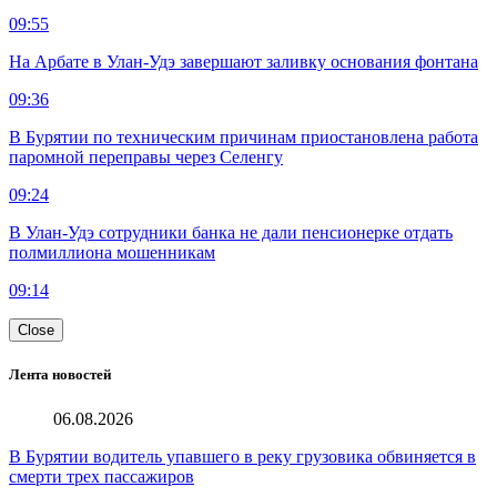
09:55
На Арбате в Улан-Удэ завершают заливку основания фонтана
09:36
В Бурятии по техническим причинам приостановлена работа
паромной переправы через Селенгу
09:24
В Улан-Удэ сотрудники банка не дали пенсионерке отдать
полмиллиона мошенникам
09:14
Close
Лента новостей
06.08.2026
В Бурятии водитель упавшего в реку грузовика обвиняется в
смерти трех пассажиров