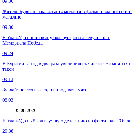
09:36
Житель Бурятии заказал автозапчасти в фальшивом интернет-
магазине
09:30
В Улан-Удэ наполовину благоустроили левую часть
Мемориала Победы
09:24
В Бурятии за год в два раза увеличилось число самозанятых в
такси
09:13
Зурхай: не стоит сегодня продавать мясо
08:03
05.08.2026
В Улан-Удэ выбрали лучшую делегацию на фестивале ТОСов
20:38