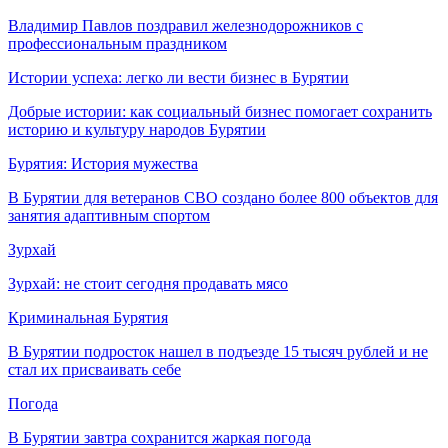
Владимир Павлов поздравил железнодорожников с
профессиональным праздником
Истории успеха: легко ли вести бизнес в Бурятии
Добрые истории: как социальный бизнес помогает сохранить
историю и культуру народов Бурятии
Бурятия: История мужества
В Бурятии для ветеранов СВО создано более 800 объектов для
занятия адаптивным спортом
Зурхай
Зурхай: не стоит сегодня продавать мясо
Криминальная Бурятия
В Бурятии подросток нашел в подъезде 15 тысяч рублей и не
стал их присваивать себе
Погода
В Бурятии завтра сохранится жаркая погода