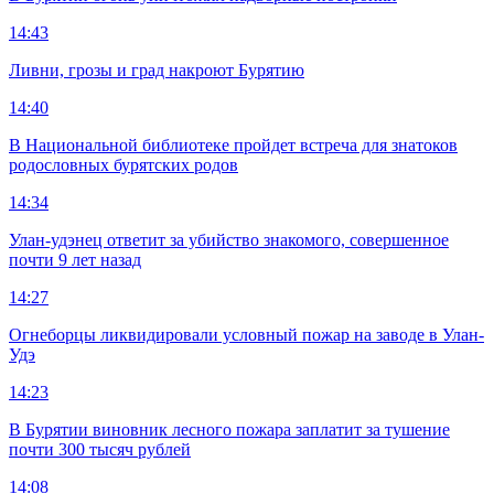
14:43
Ливни, грозы и град накроют Бурятию
14:40
В Национальной библиотеке пройдет встреча для знатоков
родословных бурятских родов
14:34
Улан-удэнец ответит за убийство знакомого, совершенное
почти 9 лет назад
14:27
Огнеборцы ликвидировали условный пожар на заводе в Улан-
Удэ
14:23
В Бурятии виновник лесного пожара заплатит за тушение
почти 300 тысяч рублей
14:08