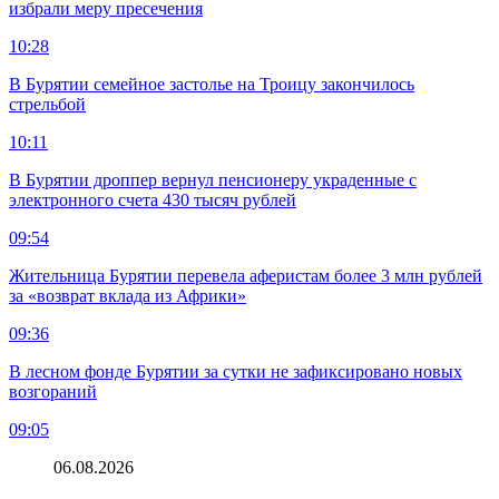
избрали меру пресечения
10:28
В Бурятии семейное застолье на Троицу закончилось
стрельбой
10:11
В Бурятии дроппер вернул пенсионеру украденные с
электронного счета 430 тысяч рублей
09:54
Жительница Бурятии перевела аферистам более 3 млн рублей
за «возврат вклада из Африки»
09:36
В лесном фонде Бурятии за сутки не зафиксировано новых
возгораний
09:05
06.08.2026