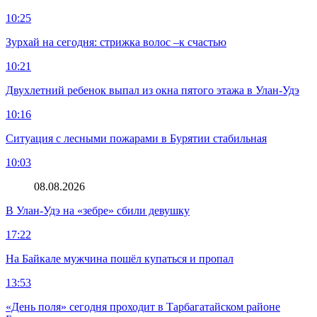
10:25
Зурхай на сегодня: стрижка волос –к счастью
10:21
Двухлетний ребенок выпал из окна пятого этажа в Улан-Удэ
10:16
Ситуация с лесными пожарами в Бурятии стабильная
10:03
08.08.2026
В Улан-Удэ на «зебре» сбили девушку
17:22
На Байкале мужчина пошёл купаться и пропал
13:53
«День поля» сегодня проходит в Тарбагатайском районе