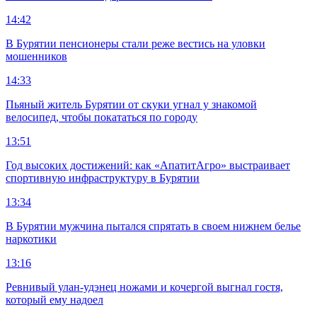
14:42
В Бурятии пенсионеры стали реже вестись на уловки
мошенников
14:33
Пьяный житель Бурятии от скуки угнал у знакомой
велосипед, чтобы покататься по городу
13:51
Год высоких достижений: как «АпатитАгро» выстраивает
спортивную инфраструктуру в Бурятии
13:34
В Бурятии мужчина пытался спрятать в своем нижнем белье
наркотики
13:16
Ревнивый улан-удэнец ножами и кочергой выгнал гостя,
который ему надоел