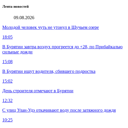
Лента новостей
09.08.2026
Молодой человек чуть не утонул в Щучьем озере
18:05
В Бурятии завтра воздух прогреется до +28, по Прибайкалью
сильные дожди
15:08
В Бурятии ищут водителя, сбившего подростка
15:02
День строителя отмечают в Бурятии
12:32
С улиц Улан-Удэ откачивают воду после затяжного дождя
10:25