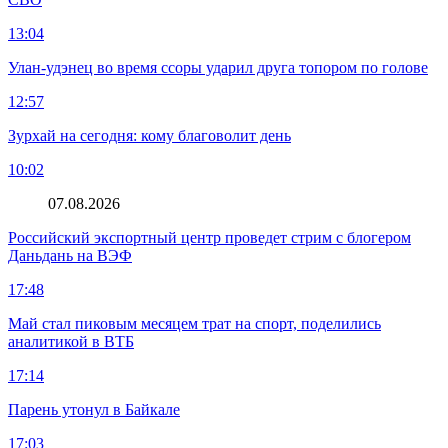
13:04
Улан-удэнец во время ссоры ударил друга топором по голове
12:57
Зурхай на сегодня: кому благоволит день
10:02
07.08.2026
Российский экспортный центр проведет стрим с блогером
Даньдань на ВЭФ
17:48
Май стал пиковым месяцем трат на спорт, поделились
аналитикой в ВТБ
17:14
Парень утонул в Байкале
17:03