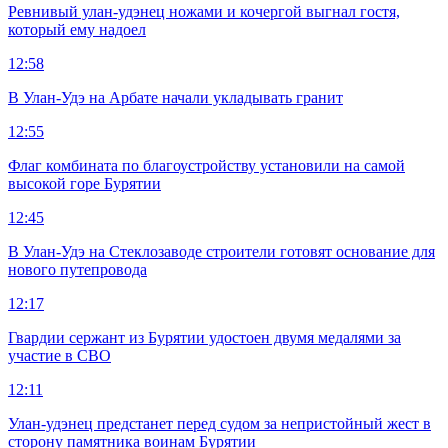
Ревнивый улан-удэнец ножами и кочергой выгнал гостя,
который ему надоел
12:58
В Улан-Удэ на Арбате начали укладывать гранит
12:55
Флаг комбината по благоустройству установили на самой
высокой горе Бурятии
12:45
В Улан-Удэ на Стеклозаводе строители готовят основание для
нового путепровода
12:17
Гвардии сержант из Бурятии удостоен двумя медалями за
участие в СВО
12:11
Улан-удэнец предстанет перед судом за непристойный жест в
сторону памятника воинам Бурятии