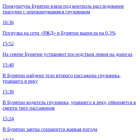
Прокуратура Бурятии взяла под контроль расследование
трагедии с опрокинувшимся грузовиком
16:36
Погрузка на сети «РЖД» в Бурятии выросла на 0,3%
15:52
На севере Бурятии устраняют последствия ливня на дорогах
15:40
В Бурятии найдено тело второго пассажира грузовика,
упавшего в реку
15:30
В Бурятии водитель грузовика, упавшего в реку, обвиняется в
смерти трех пассажиров
15:24
В Бурятии завтра сохранится жаркая погода
14:23