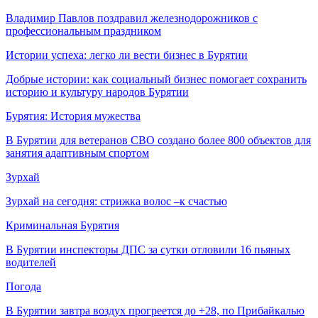
Владимир Павлов поздравил железнодорожников с
профессиональным праздником
Истории успеха: легко ли вести бизнес в Бурятии
Добрые истории: как социальный бизнес помогает сохранить
историю и культуру народов Бурятии
Бурятия: История мужества
В Бурятии для ветеранов СВО создано более 800 объектов для
занятия адаптивным спортом
Зурхай
Зурхай на сегодня: стрижка волос –к счастью
Криминальная Бурятия
В Бурятии инспекторы ДПС за сутки отловили 16 пьяных
водителей
Погода
В Бурятии завтра воздух прогреется до +28, по Прибайкалью