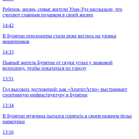
Ребенок, жизнь, семья: жители Улан-Удэ рассказали, что
считают главным подарком в своей жизни
14:42
В Бурятии пенсионеры стали реже вестись на уловки
мошенников
14:33
Пьяный житель Бурятии от скуки угнал у знакомой
велосипед, чтобы покататься по городу
13:51
Год высоких достижений: как «АпатитАгро» выстраивает
спортивную инфраструктуру в Бурятии
13:34
В Бурятии мужчина пытался спрятать в своем нижнем белье
наркотики
13:16