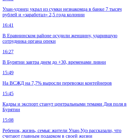
Улан-удэнец украл из сумки незнакомца в банке 7 тысяч
рублей и «заработал» 2,5 года колонии
16:41
В Еравнинском районе осудили женщину, ударившую
сотрудника органа опеки
16:27
В Бурятии завтра днем до +30, временами ливни
15:49
На ВСЖД на 7,7% выросли перевозки контейнеров
15:45
Кадры и экспорт станут центральными темами Дня поля в
Бурятии
15:08
Ребенок, жизнь, семья: жители Улан-Удэ рассказали, что
считают главным подарком в своей жизни