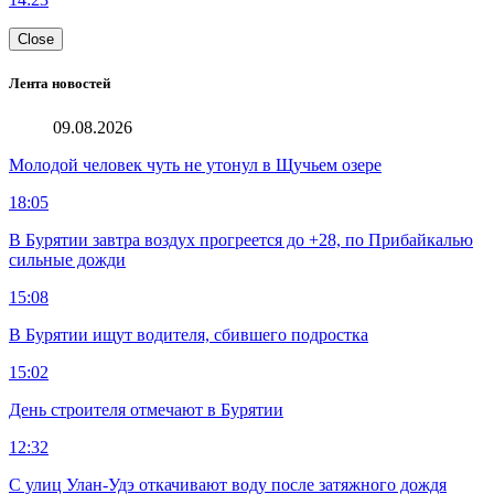
Close
Лента новостей
09.08.2026
Молодой человек чуть не утонул в Щучьем озере
18:05
В Бурятии завтра воздух прогреется до +28, по Прибайкалью
сильные дожди
15:08
В Бурятии ищут водителя, сбившего подростка
15:02
День строителя отмечают в Бурятии
12:32
С улиц Улан-Удэ откачивают воду после затяжного дождя