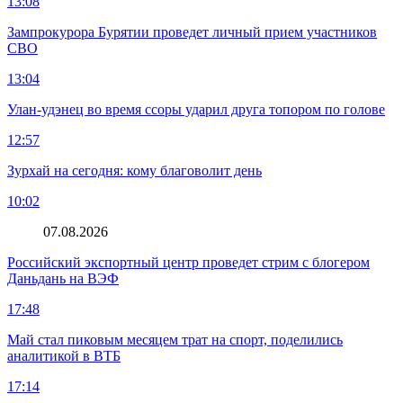
13:08
Зампрокурора Бурятии проведет личный прием участников
СВО
13:04
Улан-удэнец во время ссоры ударил друга топором по голове
12:57
Зурхай на сегодня: кому благоволит день
10:02
07.08.2026
Российский экспортный центр проведет стрим с блогером
Даньдань на ВЭФ
17:48
Май стал пиковым месяцем трат на спорт, поделились
аналитикой в ВТБ
17:14