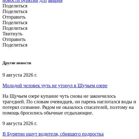
новости бурятии
дтп
авария
Поделиться
Поделиться
Отправить
Поделиться
Поделиться
Твитнуть
Отправить
Поделиться
Другие новости
9 августа 2026 г.
Молодой человек чуть не утонул в Щучьем озере
На Щучьем озере купание чуть снова не закончилось
трагедией. По словам очевидцев, он парень наглотался воды и
потерял сознание. Рядом не оказалось спасателей, поэтому на
помощь бросились обычные отдыхающие.
9 августа 2026 г.
В Бурятии ищут водителя, сбившего подростка