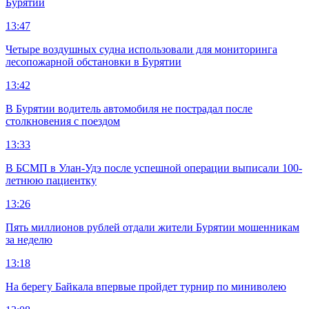
Бурятии
13:47
Четыре воздушных судна использовали для мониторинга
лесопожарной обстановки в Бурятии
13:42
В Бурятии водитель автомобиля не пострадал после
столкновения с поездом
13:33
В БСМП в Улан-Удэ после успешной операции выписали 100-
летнюю пациентку
13:26
Пять миллионов рублей отдали жители Бурятии мошенникам
за неделю
13:18
На берегу Байкала впервые пройдет турнир по миниволею