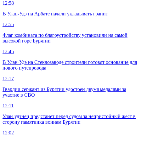
12:58
В Улан-Удэ на Арбате начали укладывать гранит
12:55
Флаг комбината по благоустройству установили на самой
высокой горе Бурятии
12:45
В Улан-Удэ на Стеклозаводе строители готовят основание для
нового путепровода
12:17
Гвардии сержант из Бурятии удостоен двумя медалями за
участие в СВО
12:11
Улан-удэнец предстанет перед судом за непристойный жест в
сторону памятника воинам Бурятии
12:02