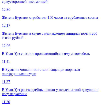
с двусторонней пневмонией
12:30
Житель Бурятии отработает 150 часов за срубленные сосны
12:17
Житель Бурятии в сауне с незнакомцем лишился почти 200
тысяч рублей
12:06
В Улан-Удэ спасают провалившийся в яму автомобиль
11:41
В Бурятии мошенники стали чаще притворяться
«сотрудниками суда»
11:27
В Улан-Удэ росгвардейцы нашли у неадекватной девушки в
лесу наркотики
11:20