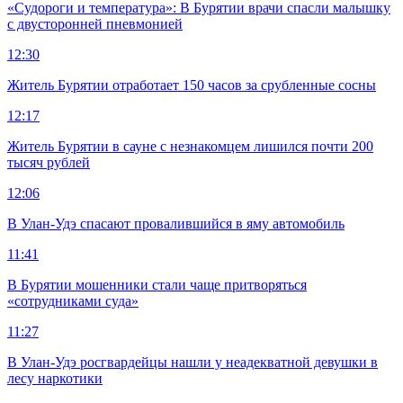
«Судороги и температура»: В Бурятии врачи спасли малышку
с двусторонней пневмонией
12:30
Житель Бурятии отработает 150 часов за срубленные сосны
12:17
Житель Бурятии в сауне с незнакомцем лишился почти 200
тысяч рублей
12:06
В Улан-Удэ спасают провалившийся в яму автомобиль
11:41
В Бурятии мошенники стали чаще притворяться
«сотрудниками суда»
11:27
В Улан-Удэ росгвардейцы нашли у неадекватной девушки в
лесу наркотики