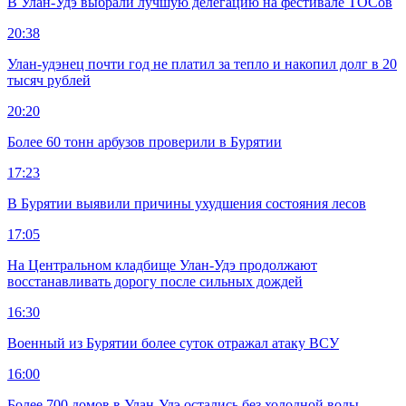
В Улан-Удэ выбрали лучшую делегацию на фестивале ТОСов
20:38
Улан-удэнец почти год не платил за тепло и накопил долг в 20
тысяч рублей
20:20
Более 60 тонн арбузов проверили в Бурятии
17:23
В Бурятии выявили причины ухудшения состояния лесов
17:05
На Центральном кладбище Улан-Удэ продолжают
восстанавливать дорогу после сильных дождей
16:30
Военный из Бурятии более суток отражал атаку ВСУ
16:00
Более 700 домов в Улан-Удэ остались без холодной воды