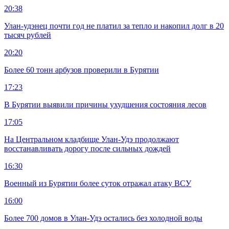
20:38
Улан-удэнец почти год не платил за тепло и накопил долг в 20
тысяч рублей
20:20
Более 60 тонн арбузов проверили в Бурятии
17:23
В Бурятии выявили причины ухудшения состояния лесов
17:05
На Центральном кладбище Улан-Удэ продолжают
восстанавливать дорогу после сильных дождей
16:30
Военный из Бурятии более суток отражал атаку ВСУ
16:00
Более 700 домов в Улан-Удэ остались без холодной воды