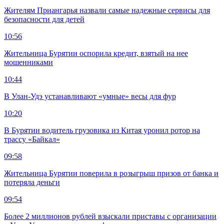
Жителям Приангарья назвали самые надежные сервисы для
безопасности для детей
10:56
Жительница Бурятии оспорила кредит, взятый на нее
мошенниками
10:44
В Улан-Удэ устанавливают «умные» весы для фур
10:20
В Бурятии водитель грузовика из Китая уронил ротор на
трассу «Байкал»
09:58
Жительница Бурятии поверила в розыгрыш призов от банка и
потеряла деньги
09:54
Более 2 миллионов рублей взыскали приставы с организации