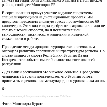
августа на территории Янгажинского дацана в Иволгинском
районе, сообщает Минспорта РБ.
В соревнованиях примут участие ведущие спортсмены,
специализирующиеся на дистанционных пробегах. Им
предстоит преодолеть сложную трассу протяжённостью 60
километров. Этот вид спорта требует от всадника и лошади не
только высокой скорости, но и исключительной
выносливости, тактического мышления и идеальной
слаженности в работе.
Проведение международного турнира стало возможным
благодаря развитию спортивной инфраструктуры региона. По
словам министра спорта Республики Бурятия Ивана
Козырева, это событие имеет большое значение для всей
республики.
- Для нашей республики это знаковое событие. Проведение
чемпионата Евразии подтверждает, что Бурятия готова
принимать соревнования международного уровня, - сказал он.
6+
Заметили опечатку? Выделите ошибку и нажмите Ctrl+Enter.
Фото: Минспорта Бурятии