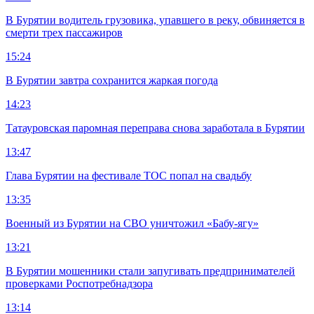
В Бурятии водитель грузовика, упавшего в реку, обвиняется в
смерти трех пассажиров
15:24
В Бурятии завтра сохранится жаркая погода
14:23
Татауровская паромная переправа снова заработала в Бурятии
13:47
Глава Бурятии на фестивале ТОС попал на свадьбу
13:35
Военный из Бурятии на СВО уничтожил «Бабу-ягу»
13:21
В Бурятии мошенники стали запугивать предпринимателей
проверками Роспотребнадзора
13:14