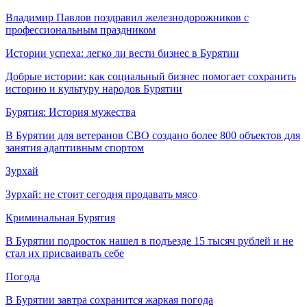
Владимир Павлов поздравил железнодорожников с
профессиональным праздником
Истории успеха: легко ли вести бизнес в Бурятии
Добрые истории: как социальный бизнес помогает сохранить
историю и культуру народов Бурятии
Бурятия: История мужества
В Бурятии для ветеранов СВО создано более 800 объектов для
занятия адаптивным спортом
Зурхай
Зурхай: не стоит сегодня продавать мясо
Криминальная Бурятия
В Бурятии подросток нашел в подъезде 15 тысяч рублей и не
стал их присваивать себе
Погода
В Бурятии завтра сохранится жаркая погода