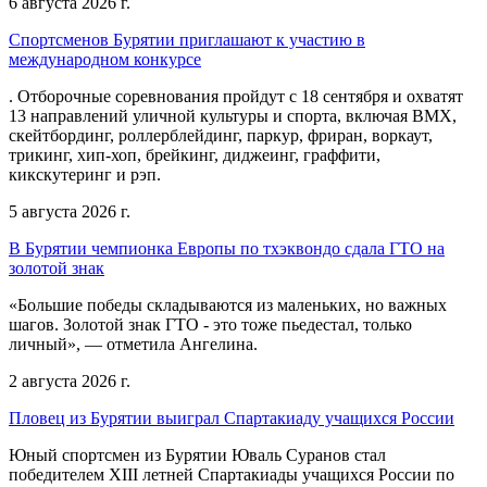
6 августа 2026 г.
Спортсменов Бурятии приглашают к участию в
международном конкурсе
. Отборочные соревнования пройдут с 18 сентября и охватят
13 направлений уличной культуры и спорта, включая BMX,
скейтбординг, роллерблейдинг, паркур, фриран, воркаут,
трикинг, хип-хоп, брейкинг, диджеинг, граффити,
кикскутеринг и рэп.
5 августа 2026 г.
В Бурятии чемпионка Европы по тхэквондо сдала ГТО на
золотой знак
«Большие победы складываются из маленьких, но важных
шагов. Золотой знак ГТО - это тоже пьедестал, только
личный», — отметила Ангелина.
2 августа 2026 г.
Пловец из Бурятии выиграл Спартакиаду учащихся России
Юный спортсмен из Бурятии Юваль Суранов стал
победителем XIII летней Спартакиады учащихся России по