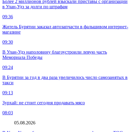
Более 2 миллионов рублей взыскали приставы с организации
в Улан-Удэ за долги по штрафам
09:36
Житель Бурятии заказал автозапчасти в фальшивом интернет-
магазине
09:30
В Улан-Удэ наполовину благоустроили левую часть
Мемориала Победы
09:24
В Бурятии за год в два раза увеличилось число самозанятых в
такси
09:13
Зурхай: не стоит сегодня продавать мясо
08:03
05.08.2026