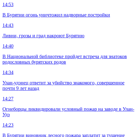
14:53
В Бурятии огонь уничтожил надворные постройки
14:43
Ливни, грозы и град накроют Бурятию
14:40
В Национальной библиотеке пройдет встреча для знатоков
родословных бурятских родов
14:34
Улан-удэнец ответит за убийство знакомого, совершенное
почти 9 лет назад
14:27
Огнеборцы ликвидировали условный пожар на заводе в Улан-
Удэ
14:23
В Бурятии виновник лесного пожара заплатит за тушение