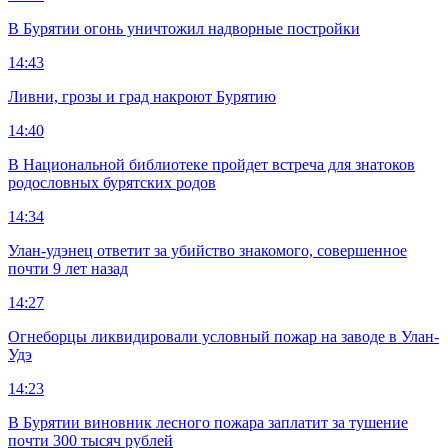
В Бурятии огонь уничтожил надворные постройки
14:43
Ливни, грозы и град накроют Бурятию
14:40
В Национальной библиотеке пройдет встреча для знатоков
родословных бурятских родов
14:34
Улан-удэнец ответит за убийство знакомого, совершенное
почти 9 лет назад
14:27
Огнеборцы ликвидировали условный пожар на заводе в Улан-
Удэ
14:23
В Бурятии виновник лесного пожара заплатит за тушение
почти 300 тысяч рублей