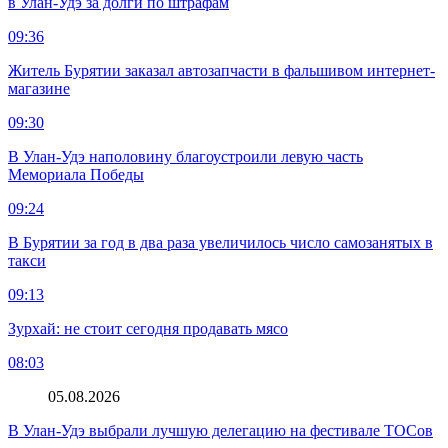
в Улан-Удэ за долги по штрафам
09:36
Житель Бурятии заказал автозапчасти в фальшивом интернет-
магазине
09:30
В Улан-Удэ наполовину благоустроили левую часть
Мемориала Победы
09:24
В Бурятии за год в два раза увеличилось число самозанятых в
такси
09:13
Зурхай: не стоит сегодня продавать мясо
08:03
05.08.2026
В Улан-Удэ выбрали лучшую делегацию на фестивале ТОСов