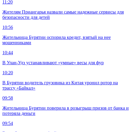
11:20
Жителям Приангарья назвали самые надежные сервисы для
безопасности для детей
10:56
Жительница Бурятии оспорила кредит, взятый на нее
мошенниками
10:44
В Улан-Удэ устанавливают «умные» весы для фур
10:20
В Бурятии водитель грузовика из Китая уронил ротор на
трассу «Байкал»
09:58
Жительница Бурятии поверила в розыгрыш призов от банка и
потеряла деньги
09:54