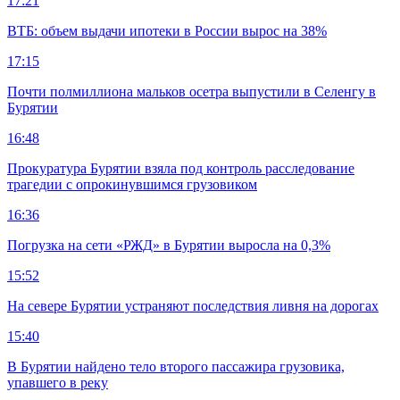
17:21
ВТБ: объем выдачи ипотеки в России вырос на 38%
17:15
Почти полмиллиона мальков осетра выпустили в Селенгу в
Бурятии
16:48
Прокуратура Бурятии взяла под контроль расследование
трагедии с опрокинувшимся грузовиком
16:36
Погрузка на сети «РЖД» в Бурятии выросла на 0,3%
15:52
На севере Бурятии устраняют последствия ливня на дорогах
15:40
В Бурятии найдено тело второго пассажира грузовика,
упавшего в реку