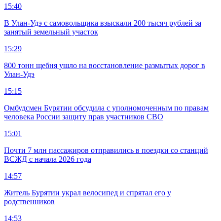
15:40
В Улан-Удэ с самовольщика взыскали 200 тысяч рублей за
занятый земельный участок
15:29
800 тонн щебня ушло на восстановление размытых дорог в
Улан-Удэ
15:15
Омбудсмен Бурятии обсудила с уполномоченным по правам
человека России защиту прав участников СВО
15:01
Почти 7 млн пассажиров отправились в поездки со станций
ВСЖД с начала 2026 года
14:57
Житель Бурятии украл велосипед и спрятал его у
родственников
14:53