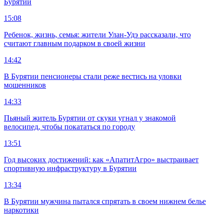
Бурятии
15:08
Ребенок, жизнь, семья: жители Улан-Удэ рассказали, что
считают главным подарком в своей жизни
14:42
В Бурятии пенсионеры стали реже вестись на уловки
мошенников
14:33
Пьяный житель Бурятии от скуки угнал у знакомой
велосипед, чтобы покататься по городу
13:51
Год высоких достижений: как «АпатитАгро» выстраивает
спортивную инфраструктуру в Бурятии
13:34
В Бурятии мужчина пытался спрятать в своем нижнем белье
наркотики