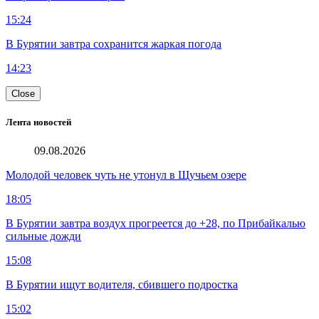
15:24
В Бурятии завтра сохранится жаркая погода
14:23
Close
Лента новостей
09.08.2026
Молодой человек чуть не утонул в Щучьем озере
18:05
В Бурятии завтра воздух прогреется до +28, по Прибайкалью
сильные дожди
15:08
В Бурятии ищут водителя, сбившего подростка
15:02