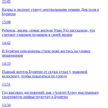
15:45
Кадры и экспорт станут центральными темами Дня поля в
Бурятии
15:08
Ребенок, жизнь, семья: жители Улан-Удэ рассказали, что
считают главным подарком в своей жизни
14:42
В Бурятии пенсионеры стали реже вестись на уловки
мошенников
14:33
Пьяный житель Бурятии от скуки угнал у знакомой
велосипед, чтобы покататься по городу
13:51
Год высоких достижений: как «АпатитАгро» выстраивает
спортивную инфраструктуру в Бурятии
13:34