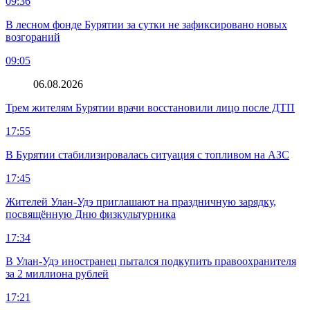
09:36
В лесном фонде Бурятии за сутки не зафиксировано новых
возгораний
09:05
06.08.2026
Трем жителям Бурятии врачи восстановили лицо после ДТП
17:55
В Бурятии стабилизировалась ситуация с топливом на АЗС
17:45
Жителей Улан-Удэ приглашают на праздничную зарядку,
посвящённую Дню физкультурника
17:34
В Улан-Удэ иностранец пытался подкупить правоохранителя
за 2 миллиона рублей
17:21