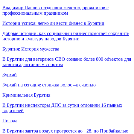
Владимир Павлов поздравил железнодорожников с
профессиональным праздником
Истории успеха: легко ли вести бизнес в Бурятии
Добрые истории: как социальный бизнес помогает сохранить
историю и культуру народов Бурятии
Бурятия: История мужества
В Бурятии для ветеранов СВО создано более 800 объектов для
занятия адаптивным спортом
Зурхай
Зурхай на сегодня: стрижка волос –к счастью
Криминальная Бурятия
В Бурятии инспекторы ДПС за сутки отловили 16 пьяных
водителей
Погода
В Бурятии завтра воздух прогреется до +28, по Прибайкалью