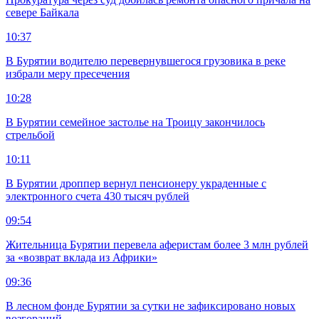
севере Байкала
10:37
В Бурятии водителю перевернувшегося грузовика в реке
избрали меру пресечения
10:28
В Бурятии семейное застолье на Троицу закончилось
стрельбой
10:11
В Бурятии дроппер вернул пенсионеру украденные с
электронного счета 430 тысяч рублей
09:54
Жительница Бурятии перевела аферистам более 3 млн рублей
за «возврат вклада из Африки»
09:36
В лесном фонде Бурятии за сутки не зафиксировано новых
возгораний