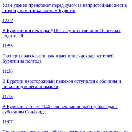
Улан-удэнец предстанет перед судом за непристойный жест в
сторону памятника воинам Бурятии
12:02
В Бурятии инспекторы ДПС за сутки отловили 16 пьяных
водителей
11:56
Эксперты рассказали, как изменились доходы жителей
Бурятии за полгода
11:36
В Бурятии неосторожный пешеход оступился с обочины и
попал под колеса иномарки
11:18
В Бурятии за 5 лет 1146 человек нашли работу благодаря
субсидиям Соцфонда
11:07
Прокуратура через суд добилась ремонта опасного причала на