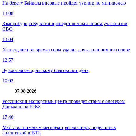
На берегу Байкала впервые пройдет турнир по миниволею
13:08
Зампрокурора Бурятии проведет личный прием участников
СВО
13:04
Улан-удэнец во время ссоры ударил друга топором по голове
12:57
Зурхай на сегодня: кому благоволит день
10:02
07.08.2026
Российский экспортный центр проведет стрим с блогером
Даньдань на ВЭФ
17:48
Май стал пиковым месяцем трат на спорт, поделились
аналитикой в ВТБ