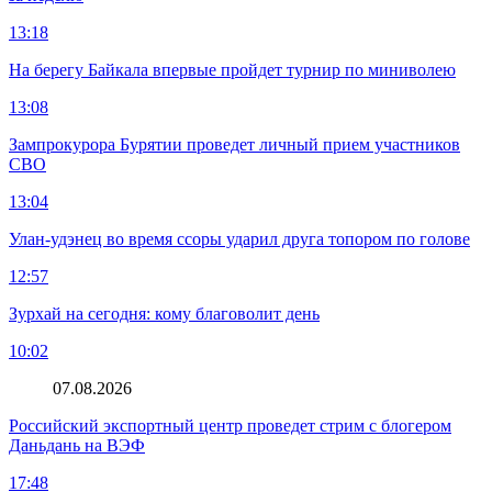
13:18
На берегу Байкала впервые пройдет турнир по миниволею
13:08
Зампрокурора Бурятии проведет личный прием участников
СВО
13:04
Улан-удэнец во время ссоры ударил друга топором по голове
12:57
Зурхай на сегодня: кому благоволит день
10:02
07.08.2026
Российский экспортный центр проведет стрим с блогером
Даньдань на ВЭФ
17:48