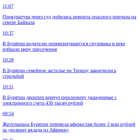
11:07
Прокуратура через суд добилась ремонта опасного причала на
севере Байкала
10:37
В Бурятии водителю перевернувшегося грузовика в реке
избрали меру пресечения
10:28
В Бурятии семейное застолье на Троицу закончилось
стрельбой
10:11
В Бурятии дроппер вернул пенсионеру украденные с
электронного счета 430 тысяч рублей
09:54
Жительница Бурятии перевела аферистам более 3 млн рублей
за «возврат вклада из Африки»