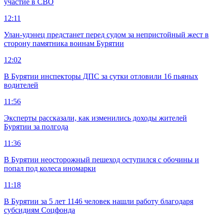
участие в СВО
12:11
Улан-удэнец предстанет перед судом за непристойный жест в
сторону памятника воинам Бурятии
12:02
В Бурятии инспекторы ДПС за сутки отловили 16 пьяных
водителей
11:56
Эксперты рассказали, как изменились доходы жителей
Бурятии за полгода
11:36
В Бурятии неосторожный пешеход оступился с обочины и
попал под колеса иномарки
11:18
В Бурятии за 5 лет 1146 человек нашли работу благодаря
субсидиям Соцфонда