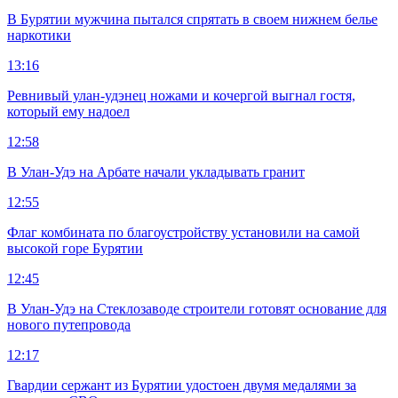
В Бурятии мужчина пытался спрятать в своем нижнем белье
наркотики
13:16
Ревнивый улан-удэнец ножами и кочергой выгнал гостя,
который ему надоел
12:58
В Улан-Удэ на Арбате начали укладывать гранит
12:55
Флаг комбината по благоустройству установили на самой
высокой горе Бурятии
12:45
В Улан-Удэ на Стеклозаводе строители готовят основание для
нового путепровода
12:17
Гвардии сержант из Бурятии удостоен двумя медалями за