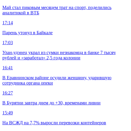
Май стал пиковым месяцем трат на спорт, поделились
аналитикой в ВТБ
17:14
Парень утонул в Байкале
17:03
Улан-удэнец украл из сумки незнакомца в банке 7 тысяч
рублей и «заработал» 2,5 года колонии
16:41
В Еравнинском районе осудили женщину, ударившую
сотрудника органа опеки
16:27
В Бурятии завтра днем до +30, временами ливни
15:49
На ВСЖД на 7,7% выросли перевозки контейнеров