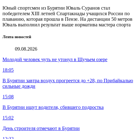
Юный спортсмен из Бурятии Юваль Суранов стал
победителем XIII летней Спартакиады учащихся России по
плаванию, которая прошла в Пензе. На дистанции 50 метров
Юваль выполнил результат выше норматива мастера спорта
Лента новостей
09.08.2026
Молодой человек чуть не утонул в Щучьем озере
18:05
В Бурятии завтра воздух прогреется до +28, по Прибайкалью
сильные дожди
15:08
В Бурятии ищут водителя, сбившего подростка
15:02
День строителя отмечают в Бурятии
12:32