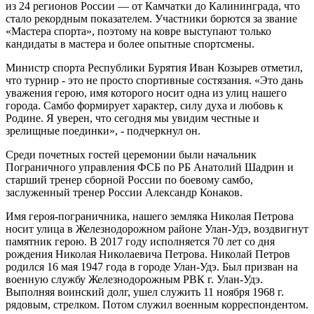
из 24 регионов России — от Камчатки до Калининграда, что
стало рекордным показателем. Участники борются за звание
«Мастера спорта», поэтому на ковре выступают только
кандидаты в мастера и более опытные спортсмены.
Министр спорта Республики Бурятия Иван Козырев отметил,
что турнир - это не просто спортивные состязания. «Это дань
уважения герою, имя которого носит одна из улиц нашего
города. Самбо формирует характер, силу духа и любовь к
Родине. Я уверен, что сегодня мы увидим честные и
зрелищные поединки», - подчеркнул он.
Среди почетных гостей церемонии были начальник
Пограничного управления ФСБ по РБ Анатолий Шадрин и
старший тренер сборной России по боевому самбо,
заслуженный тренер России Александр Конаков.
Имя героя-пограничника, нашего земляка Николая Петрова
носит улица в Железнодорожном районе Улан-Удэ, воздвигнут
памятник герою. В 2017 году исполняется 70 лет со дня
рождения Николая Николаевича Петрова. Николай Петров
родился 16 мая 1947 года в городе Улан-Удэ. Был призван на
военную службу Железнодорожным РВК г. Улан-Удэ.
Выполняя воинский долг, ушел служить 11 ноября 1968 г.
рядовым, стрелком. Потом служил военным корреспондентом.