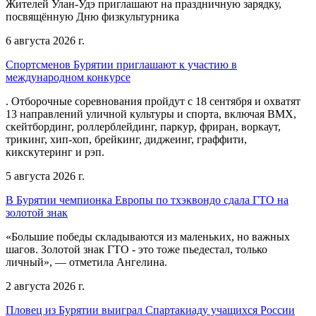
Жителей Улан-Удэ приглашают на праздничную зарядку,
посвящённую Дню физкультурника
6 августа 2026 г.
Спортсменов Бурятии приглашают к участию в
международном конкурсе
. Отборочные соревнования пройдут с 18 сентября и охватят
13 направлений уличной культуры и спорта, включая BMX,
скейтбординг, роллерблейдинг, паркур, фриран, воркаут,
трикинг, хип-хоп, брейкинг, диджеинг, граффити,
кикскутеринг и рэп.
5 августа 2026 г.
В Бурятии чемпионка Европы по тхэквондо сдала ГТО на
золотой знак
«Большие победы складываются из маленьких, но важных
шагов. Золотой знак ГТО - это тоже пьедестал, только
личный», — отметила Ангелина.
2 августа 2026 г.
Пловец из Бурятии выиграл Спартакиаду учащихся России