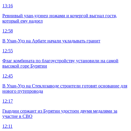
13:16
Ревнивый улан-удэнец ножами и кочергой выгнал гостя,
который ему надоел
12:58
В Улан-Удэ на Арбате начали укладывать гранит
12:55
Флаг комбината по благоустройству установили на самой
высокой горе Бурятии
12:45
В Улан-Удэ на Стеклозаводе строители готовят основание для
нового путепровода
12:17
Гвардии сержант из Бурятии удостоен двумя медалями за
участие в СВО
12:11