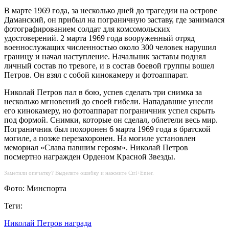
В марте 1969 года, за несколько дней до трагедии на острове
Даманский, он прибыл на пограничную заставу, где занимался
фотографированием солдат для комсомольских
удостоверений. 2 марта 1969 года вооруженный отряд
военнослужащих численностью около 300 человек нарушил
границу и начал наступление. Начальник заставы поднял
личный состав по тревоге, и в состав боевой группы вошел
Петров. Он взял с собой кинокамеру и фотоаппарат.
Николай Петров пал в бою, успев сделать три снимка за
несколько мгновений до своей гибели. Нападавшие унесли
его кинокамеру, но фотоаппарат пограничник успел скрыть
под формой. Снимки, которые он сделал, облетели весь мир.
Пограничник был похоронен 6 марта 1969 года в братской
могиле, а позже перезахоронен. На могиле установлен
мемориал «Слава павшим героям». Николай Петров
посмертно награжден Орденом Красной Звезды.
Заметили опечатку? Выделите ошибку и нажмите Ctrl+Enter.
Фото: Минспорта
Теги:
Николай Петров награда