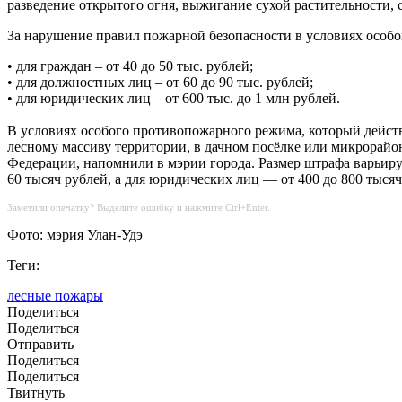
разведение открытого огня, выжигание сухой растительности, 
За нарушение правил пожарной безопасности в условиях особ
• для граждан – от 40 до 50 тыс. рублей;
• для должностных лиц – от 60 до 90 тыс. рублей;
• для юридических лиц – от 600 тыс. до 1 млн рублей.
В условиях особого противопожарного режима, который действу
лесному массиву территории, в дачном посёлке или микрорайон
Федерации, напомнили в мэрии города. Размер штрафа варьируе
60 тысяч рублей, а для юридических лиц — от 400 до 800 тысяч
Заметили опечатку? Выделите ошибку и нажмите Ctrl+Enter.
Фото: мэрия Улан-Удэ
Теги:
лесные пожары
Поделиться
Поделиться
Отправить
Поделиться
Поделиться
Твитнуть