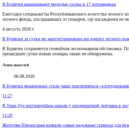
В Бурятии выращивают молодые сосны в 17 питомниках
Ежегодно специалисты Республиканского агентства лесного хо
лесного фонда, пострадавших от пожаров, где насаждения не м
4 августа 2026 г.
В Бурятии за сутки не зарегистрировано ни одного лесного по
В Бурятии сохраняется спокойная лесопожарная обстановка. П
прошедшие сутки новые пожары также не обнаружены.
Лента новостей
06.08.2026
В Бурятии мошенники стали чаще притворяться «сотрудниками
11:27
В Улан-Удэ росгвардейцы нашли у неадекватной девушки в лес
11:20
Жителям Приангарья назвали самые надежные сервисы для без