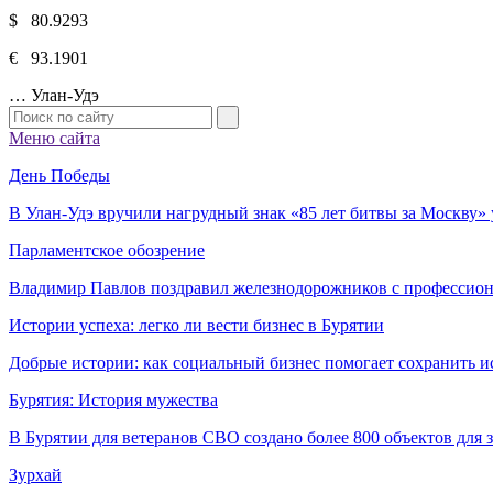
$ 80.9293
€ 93.1901
…
Улан-Удэ
Меню сайта
День Победы
В Улан-Удэ вручили нагрудный знак «85 лет битвы за Москву
Парламентское обозрение
Владимир Павлов поздравил железнодорожников с профессио
Истории успеха: легко ли вести бизнес в Бурятии
Добрые истории: как социальный бизнес помогает сохранить и
Бурятия: История мужества
В Бурятии для ветеранов СВО создано более 800 объектов для
Зурхай