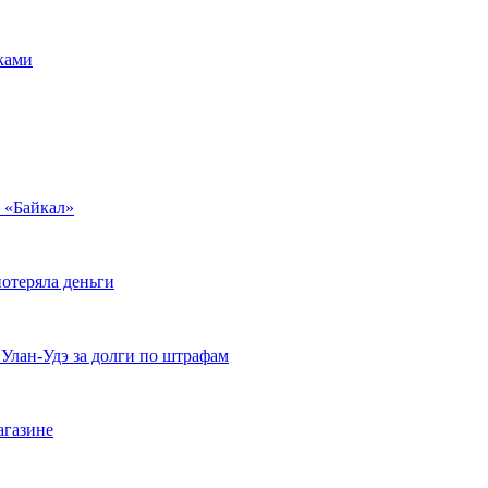
ками
у «Байкал»
отеряла деньги
 Улан-Удэ за долги по штрафам
агазине