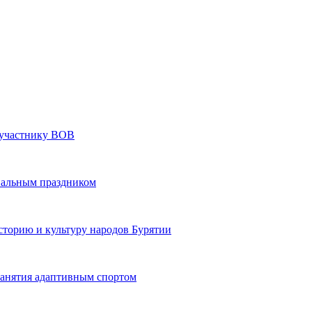
» участнику ВОВ
нальным праздником
сторию и культуру народов Бурятии
 занятия адаптивным спортом