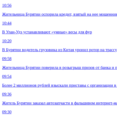
10:56
Жительница Бурятии оспорила кредит, взятый на нее мошенни
10:44
В Улан-Удэ устанавливают «умные» весы для фур
10:20
В Бурятии водитель грузовика из Китая уронил ротор на трасс
09:58
Жительница Бурятии поверила в розыгрыш призов от банка и п
09:54
Более 2 миллионов рублей взыскали приставы с организации в
09:36
Житель Бурятии заказал автозапчасти в фальшивом интернет-м
09:30