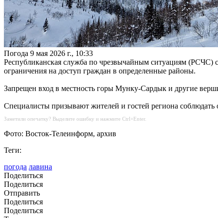
Погода
9 мая 2026 г., 10:33
Республиканская служба по чрезвычайным ситуациям (РСЧС) со
ограничения на доступ граждан в определенные районы.
Запрещен вход в местность горы Мунку-Сардык и другие верши
Специалисты призывают жителей и гостей региона соблюдать о
Заметили опечатку? Выделите ошибку и нажмите Ctrl+Enter.
Фото: Восток-Телеинформ, архив
Теги:
погода
лавина
Поделиться
Поделиться
Отправить
Поделиться
Поделиться