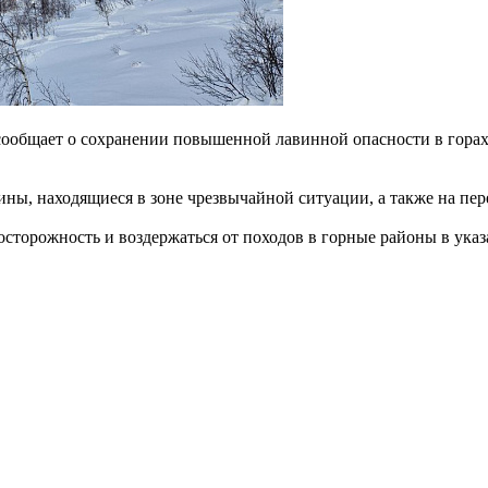
общает о сохранении повышенной лавинной опасности в горах Ре
ны, находящиеся в зоне чрезвычайной ситуации, а также на пе
сторожность и воздержаться от походов в горные районы в ука