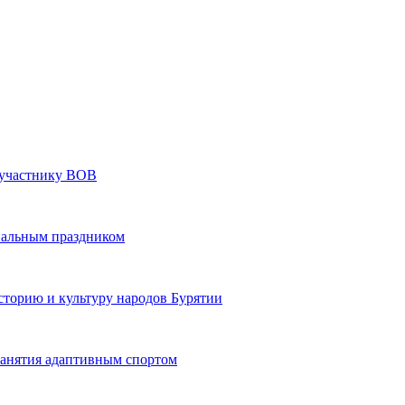
» участнику ВОВ
нальным праздником
сторию и культуру народов Бурятии
 занятия адаптивным спортом