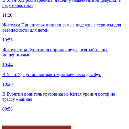
В Улан-Удэ росгвардейцы нашли у неадекватной девушки в
лесу наркотики
11:20
Жителям Приангарья назвали самые надежные сервисы для
безопасности для детей
10:56
Жительница Бурятии оспорила кредит, взятый на нее
мошенниками
10:44
В Улан-Удэ устанавливают «умные» весы для фур
10:20
В Бурятии водитель грузовика из Китая уронил ротор на
трассу «Байкал»
09:58