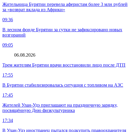
Жительница Бурятии перевела аферистам более 3 млн рублей
за «возврат вклада из Африки»
09:36
В лесном фонде Бурятии за сутки не зафиксировано новых
возгораний
09:05
06.08.2026
Трем жителям Бурятии врачи восстановили лицо после ДТП
17:55
В Бурятии стабилизировалась ситуация с топливом на АЗС
17:45
Жителей Улан-Удэ приглашают на праздничную зарядку,
посвящённую Дню физкультурника
17:34
В Улан-Удэ иностранец пытался подкупить правоохранителя