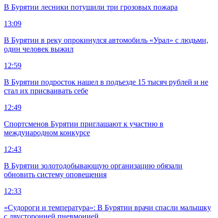
В Бурятии лесники потушили три грозовых пожара
13:09
В Бурятии в реку опрокинулся автомобиль «Урал» с людьми,
один человек выжил
12:59
В Бурятии подросток нашел в подъезде 15 тысяч рублей и не
стал их присваивать себе
12:49
Спортсменов Бурятии приглашают к участию в
международном конкурсе
12:43
В Бурятии золотодобывающую организацию обязали
обновить систему оповещения
12:33
«Судороги и температура»: В Бурятии врачи спасли малышку
с двусторонней пневмонией