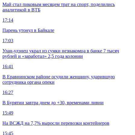
Май стал пиковым месяцем трат на спорт, поделились
аналитикой в ВТБ
17:14
Парень утонул в Байкале
17:03
Улан-удэнец украл из сумки незнакомца в банке 7 тысяч
рублей и «заработал» 2,5 года колонии
16:41
В Еравнинском районе осудили женщину, ударившую
сотрудника органа опеки
16:27
В Бурятии завтра днем до +30, временами ливни
15:49
На ВСЖД на 7,7% выросли перевозки контейнеров
15:45