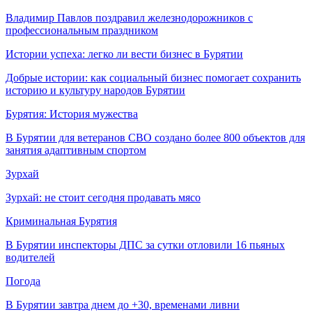
Владимир Павлов поздравил железнодорожников с
профессиональным праздником
Истории успеха: легко ли вести бизнес в Бурятии
Добрые истории: как социальный бизнес помогает сохранить
историю и культуру народов Бурятии
Бурятия: История мужества
В Бурятии для ветеранов СВО создано более 800 объектов для
занятия адаптивным спортом
Зурхай
Зурхай: не стоит сегодня продавать мясо
Криминальная Бурятия
В Бурятии инспекторы ДПС за сутки отловили 16 пьяных
водителей
Погода
В Бурятии завтра днем до +30, временами ливни