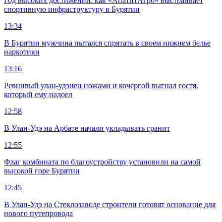
Год высоких достижений: как «АпатитАгро» выстраивает
спортивную инфраструктуру в Бурятии
13:34
В Бурятии мужчина пытался спрятать в своем нижнем белье
наркотики
13:16
Ревнивый улан-удэнец ножами и кочергой выгнал гостя,
который ему надоел
12:58
В Улан-Удэ на Арбате начали укладывать гранит
12:55
Флаг комбината по благоустройству установили на самой
высокой горе Бурятии
12:45
В Улан-Удэ на Стеклозаводе строители готовят основание для
нового путепровода