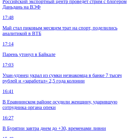
Российский экспортный центр проведет стрим с блогером
Даньдань на ВЭФ
17:48
Май стал пиковым месяцем трат на спорт, поделились
аналитикой в ВТБ
17:14
Парень утонул в Байкале
17:03
Улан-удэнец украл из сумки незнакомца в банке 7 тысяч
рублей и «заработал» 2,5 года колонии
16:41
В Еравнинском районе осудили женщину, ударившую
сотрудника органа опеки
16:27
В Бурятии завтра днем до +30, временами ливни