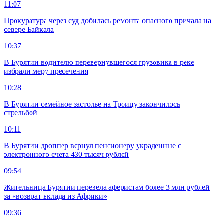
11:07
Прокуратура через суд добилась ремонта опасного причала на
севере Байкала
10:37
В Бурятии водителю перевернувшегося грузовика в реке
избрали меру пресечения
10:28
В Бурятии семейное застолье на Троицу закончилось
стрельбой
10:11
В Бурятии дроппер вернул пенсионеру украденные с
электронного счета 430 тысяч рублей
09:54
Жительница Бурятии перевела аферистам более 3 млн рублей
за «возврат вклада из Африки»
09:36