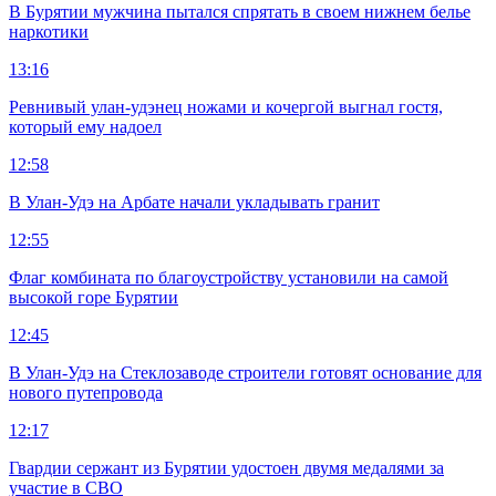
В Бурятии мужчина пытался спрятать в своем нижнем белье
наркотики
13:16
Ревнивый улан-удэнец ножами и кочергой выгнал гостя,
который ему надоел
12:58
В Улан-Удэ на Арбате начали укладывать гранит
12:55
Флаг комбината по благоустройству установили на самой
высокой горе Бурятии
12:45
В Улан-Удэ на Стеклозаводе строители готовят основание для
нового путепровода
12:17
Гвардии сержант из Бурятии удостоен двумя медалями за
участие в СВО