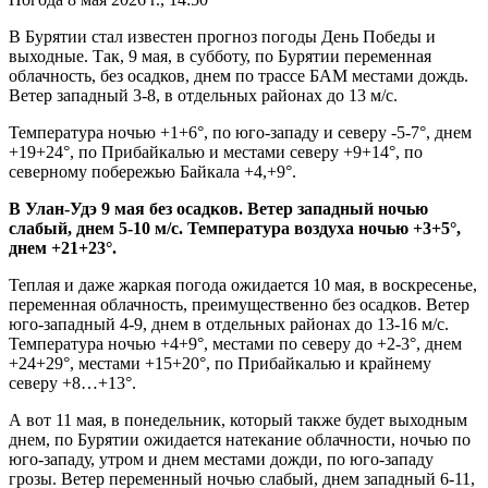
В Бурятии стал известен прогноз погоды День Победы и
выходные. Так, 9 мая, в субботу, по Бурятии переменная
облачность, без осадков, днем по трассе БАМ местами дождь.
Ветер западный 3-8, в отдельных районах до 13 м/с.
Температура ночью +1+6°, по юго-западу и северу -5-7°, днем
+19+24°, по Прибайкалью и местами северу +9+14°, по
северному побережью Байкала +4,+9°.
В Улан-Удэ 9 мая
без осадков. Ветер западный ночью
слабый, днем 5-10 м/с. Температура воздуха ночью +3
+5°,
днем +21
+23°.
Теплая и даже жаркая погода ожидается 10 мая, в воскресенье,
переменная облачность, преимущественно без осадков. Ветер
юго-западный 4-9, днем в отдельных районах до 13-16 м/с.
Температура ночью +4+9°, местами по северу до +2-3°, днем
+24+29°, местами +15+20°, по Прибайкалью и крайнему
северу +8…+13°.
А вот 11 мая, в понедельник, который также будет выходным
днем, по Бурятии ожидается натекание облачности, ночью по
юго-западу, утром и днем местами дожди, по юго-западу
грозы. Ветер переменный ночью слабый, днем западный 6-11,