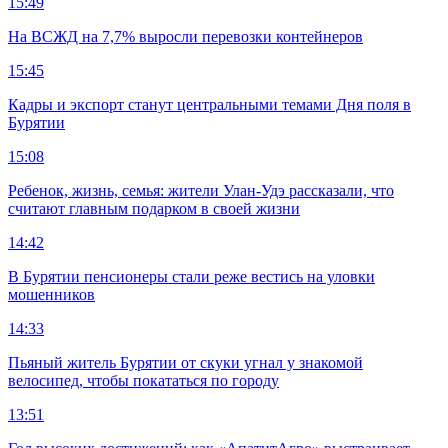
15:49
На ВСЖД на 7,7% выросли перевозки контейнеров
15:45
Кадры и экспорт станут центральными темами Дня поля в
Бурятии
15:08
Ребенок, жизнь, семья: жители Улан-Удэ рассказали, что
считают главным подарком в своей жизни
14:42
В Бурятии пенсионеры стали реже вестись на уловки
мошенников
14:33
Пьяный житель Бурятии от скуки угнал у знакомой
велосипед, чтобы покататься по городу
13:51