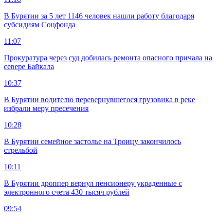
В Бурятии за 5 лет 1146 человек нашли работу благодаря
субсидиям Соцфонда
11:07
Прокуратура через суд добилась ремонта опасного причала на
севере Байкала
10:37
В Бурятии водителю перевернувшегося грузовика в реке
избрали меру пресечения
10:28
В Бурятии семейное застолье на Троицу закончилось
стрельбой
10:11
В Бурятии дроппер вернул пенсионеру украденные с
электронного счета 430 тысяч рублей
09:54