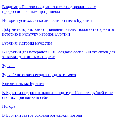
Владимир Павлов поздравил железнодорожников с
профессиональным праздником
Истории успеха: легко ли вести бизнес в Бурятии
Добрые истории: как социальный бизнес помогает сохранить
историю и культуру народов Бурятии
Бурятия: История мужества
В Бурятии для ветеранов СВО создано более 800 объектов для
занятия адаптивным спортом
Зурхай
Зурхай: не стоит сегодня продавать мясо
Криминальная Бурятия
В Бурятии подросток нашел в подъезде 15 тысяч рублей и не
стал их присваивать себе
Погода
В Бурятии завтра сохранится жаркая погода