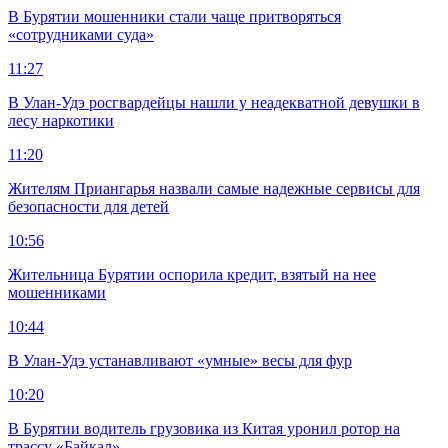
В Бурятии мошенники стали чаще притворяться
«сотрудниками суда»
11:27
В Улан-Удэ росгвардейцы нашли у неадекватной девушки в
лесу наркотики
11:20
Жителям Приангарья назвали самые надежные сервисы для
безопасности для детей
10:56
Жительница Бурятии оспорила кредит, взятый на нее
мошенниками
10:44
В Улан-Удэ устанавливают «умные» весы для фур
10:20
В Бурятии водитель грузовика из Китая уронил ротор на
трассу «Байкал»