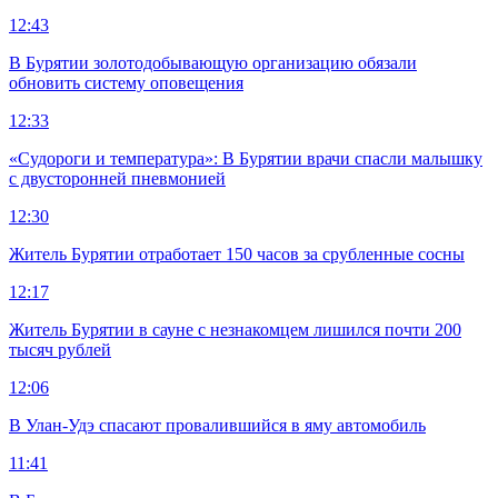
12:43
В Бурятии золотодобывающую организацию обязали
обновить систему оповещения
12:33
«Судороги и температура»: В Бурятии врачи спасли малышку
с двусторонней пневмонией
12:30
Житель Бурятии отработает 150 часов за срубленные сосны
12:17
Житель Бурятии в сауне с незнакомцем лишился почти 200
тысяч рублей
12:06
В Улан-Удэ спасают провалившийся в яму автомобиль
11:41