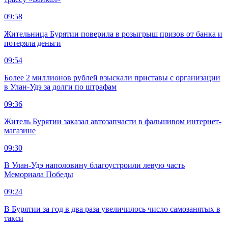
09:58
Жительница Бурятии поверила в розыгрыш призов от банка и
потеряла деньги
09:54
Более 2 миллионов рублей взыскали приставы с организации
в Улан-Удэ за долги по штрафам
09:36
Житель Бурятии заказал автозапчасти в фальшивом интернет-
магазине
09:30
В Улан-Удэ наполовину благоустроили левую часть
Мемориала Победы
09:24
В Бурятии за год в два раза увеличилось число самозанятых в
такси