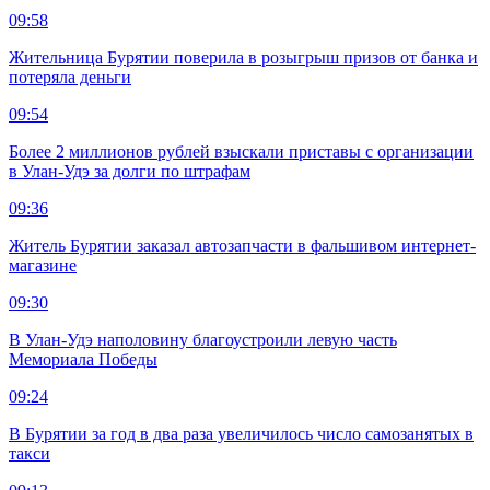
09:58
Жительница Бурятии поверила в розыгрыш призов от банка и
потеряла деньги
09:54
Более 2 миллионов рублей взыскали приставы с организации
в Улан-Удэ за долги по штрафам
09:36
Житель Бурятии заказал автозапчасти в фальшивом интернет-
магазине
09:30
В Улан-Удэ наполовину благоустроили левую часть
Мемориала Победы
09:24
В Бурятии за год в два раза увеличилось число самозанятых в
такси