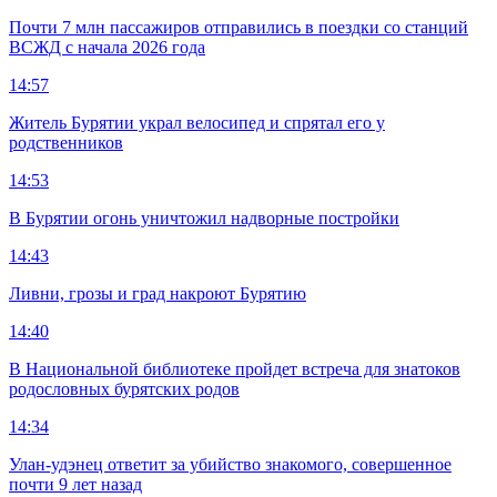
Почти 7 млн пассажиров отправились в поездки со станций
ВСЖД с начала 2026 года
14:57
Житель Бурятии украл велосипед и спрятал его у
родственников
14:53
В Бурятии огонь уничтожил надворные постройки
14:43
Ливни, грозы и град накроют Бурятию
14:40
В Национальной библиотеке пройдет встреча для знатоков
родословных бурятских родов
14:34
Улан-удэнец ответит за убийство знакомого, совершенное
почти 9 лет назад