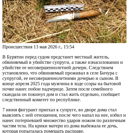
Происшествия
13 мая 2026 г., 15:54
В Бурятии перед судом предстанет местный житель,
обвиняемый в убийстве супруги, а также изнасиловании и
убийстве ее несовершеннолетней дочери. Следствием
установлено, что обвиняемый проживал в селе Бичура с
супругой, ее несовершеннолетними дочерью и сыном. В
конце апреля 2025 года мужчина в ходе ссоры на бытовой
почве нанес побои падчерице. Затем после семейного
скандала он покинул дом и стал жить отдельно, сообщает
следственный комитет по республике.
7 июня фигурант приехал к супруге, во дворе дома стал
выяснять с ней отношения, после чего напал на нее, избил и
нанес потерпевшей множество ударов ножом по различным
частям тела. На крики матери из дома выбежала ее дочь,
которая попыталась помешать расправе.