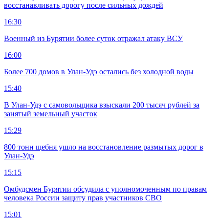
восстанавливать дорогу после сильных дождей
16:30
Военный из Бурятии более суток отражал атаку ВСУ
16:00
Более 700 домов в Улан-Удэ остались без холодной воды
15:40
В Улан-Удэ с самовольщика взыскали 200 тысяч рублей за
занятый земельный участок
15:29
800 тонн щебня ушло на восстановление размытых дорог в
Улан-Удэ
15:15
Омбудсмен Бурятии обсудила с уполномоченным по правам
человека России защиту прав участников СВО
15:01