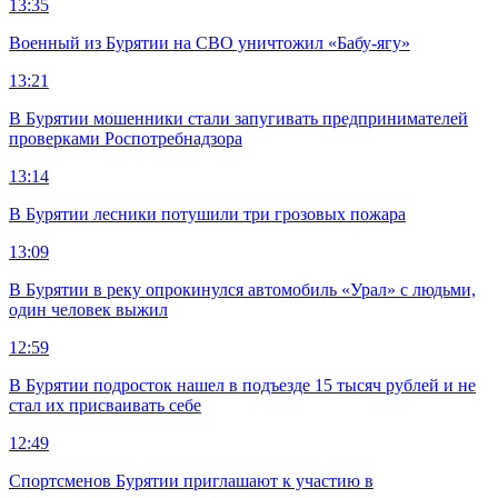
13:35
Военный из Бурятии на СВО уничтожил «Бабу-ягу»
13:21
В Бурятии мошенники стали запугивать предпринимателей
проверками Роспотребнадзора
13:14
В Бурятии лесники потушили три грозовых пожара
13:09
В Бурятии в реку опрокинулся автомобиль «Урал» с людьми,
один человек выжил
12:59
В Бурятии подросток нашел в подъезде 15 тысяч рублей и не
стал их присваивать себе
12:49
Спортсменов Бурятии приглашают к участию в