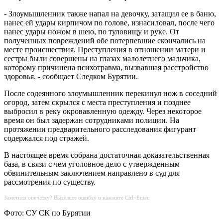
- Злоумышленник также напал на девочку, затащил ее в баню,
нанес ей удары кирпичом по голове, изнасиловал, после чего
нанес удары ножом в шею, по туловищу и руке. От
полученных повреждений обе потерпевшие скончались на
месте происшествия. Преступления в отношении матери и
сестры были совершены на глазах малолетнего мальчика,
которому причинена психотравма, вызвавшая расстройство
здоровья, - сообщает Следком Бурятии.
После содеянного злоумышленник перекинул нож в соседний
огород, затем скрылся с места преступления и позднее
выбросил в реку окровавленную одежду. Через некоторое
время он был задержан сотрудниками полиции. На
протяжении предварительного расследования фигурант
содержался под стражей.
В настоящее время собрана достаточная доказательственная
база, в связи с чем уголовное дело с утвержденным
обвинительным заключением направлено в суд для
рассмотрения по существу.
Заметили опечатку? Выделите ошибку и нажмите Ctrl+Enter.
Фото: СУ СК по Бурятии