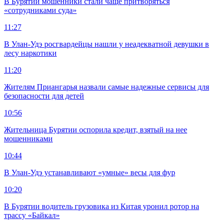
В Бурятии мошенники стали чаще притворяться
«сотрудниками суда»
11:27
В Улан-Удэ росгвардейцы нашли у неадекватной девушки в
лесу наркотики
11:20
Жителям Приангарья назвали самые надежные сервисы для
безопасности для детей
10:56
Жительница Бурятии оспорила кредит, взятый на нее
мошенниками
10:44
В Улан-Удэ устанавливают «умные» весы для фур
10:20
В Бурятии водитель грузовика из Китая уронил ротор на
трассу «Байкал»