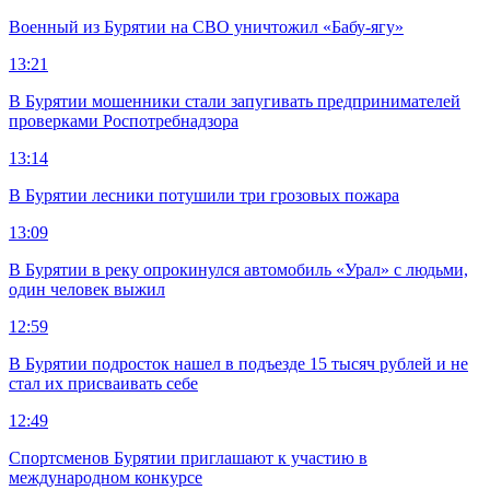
Военный из Бурятии на СВО уничтожил «Бабу-ягу»
13:21
В Бурятии мошенники стали запугивать предпринимателей
проверками Роспотребнадзора
13:14
В Бурятии лесники потушили три грозовых пожара
13:09
В Бурятии в реку опрокинулся автомобиль «Урал» с людьми,
один человек выжил
12:59
В Бурятии подросток нашел в подъезде 15 тысяч рублей и не
стал их присваивать себе
12:49
Спортсменов Бурятии приглашают к участию в
международном конкурсе