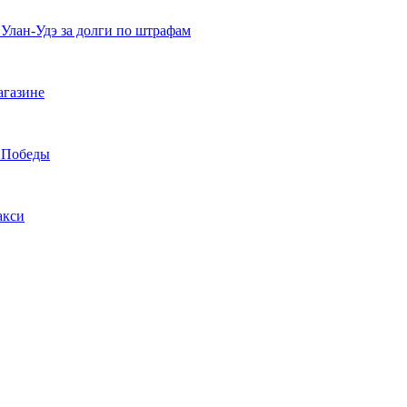
 Улан-Удэ за долги по штрафам
агазине
а Победы
акси