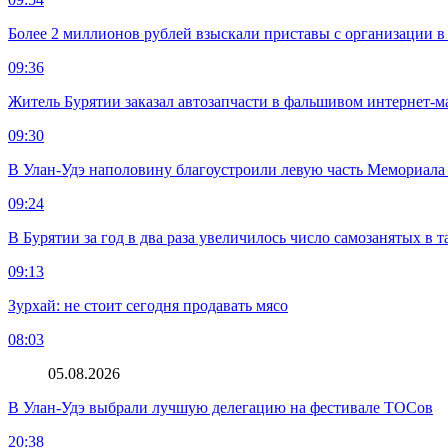
Более 2 миллионов рублей взыскали приставы с организации в
09:36
Житель Бурятии заказал автозапчасти в фальшивом интернет-м
09:30
В Улан-Удэ наполовину благоустроили левую часть Мемориал
09:24
В Бурятии за год в два раза увеличилось число самозанятых в т
09:13
Зурхай: не стоит сегодня продавать мясо
08:03
05.08.2026
В Улан-Удэ выбрали лучшую делегацию на фестивале ТОСов
20:38