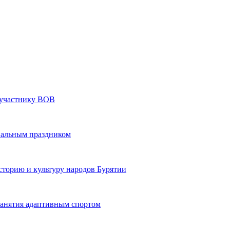
» участнику ВОВ
нальным праздником
сторию и культуру народов Бурятии
 занятия адаптивным спортом