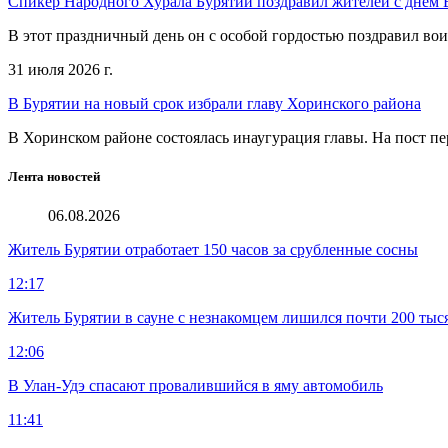
Спикер Народного Хурала Бурятии поздравил жителей с днем
В этот праздничный день он с особой гордостью поздравил во
31 июля 2026 г.
В Бурятии на новый срок избрали главу Хоринского района
В Хоринском районе состоялась инаугурация главы. На пост пе
Лента новостей
06.08.2026
Житель Бурятии отработает 150 часов за срубленные сосны
12:17
Житель Бурятии в сауне с незнакомцем лишился почти 200 тыс
12:06
В Улан-Удэ спасают провалившийся в яму автомобиль
11:41