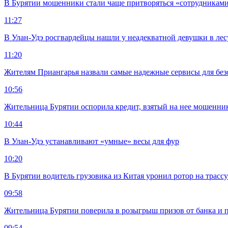
В Бурятии мошенники стали чаще притворяться «сотрудниками
11:27
В Улан-Удэ росгвардейцы нашли у неадекватной девушки в лес
11:20
Жителям Приангарья назвали самые надежные сервисы для без
10:56
Жительница Бурятии оспорила кредит, взятый на нее мошенни
10:44
В Улан-Удэ устанавливают «умные» весы для фур
10:20
В Бурятии водитель грузовика из Китая уронил ротор на трасс
09:58
Жительница Бурятии поверила в розыгрыш призов от банка и п
09:54