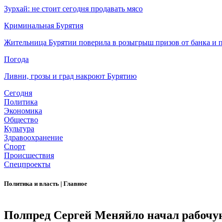
Зурхай: не стоит сегодня продавать мясо
Криминальная Бурятия
Жительница Бурятии поверила в розыгрыш призов от банка и п
Погода
Ливни, грозы и град накроют Бурятию
Сегодня
Политика
Экономика
Общество
Культура
Здравоохранение
Спорт
Происшествия
Спецпроекты
Политика и власть
|
Главное
Полпред Сергей Меняйло начал рабочую