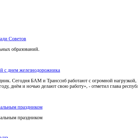
щади Советов
льных образований.
ей с днем железнодорожника
дник. Сегодня БАМ и Транссиб работают с огромной нагрузкой,
оду, днём и ночью делают свою работу», - отметил глава респуб
нальным праздником
нальным праздником