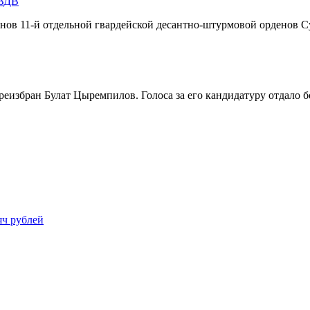
 ВДВ
инов 11-й отдельной гвардейской десантно-штурмовой орденов С
реизбран Булат Цыремпилов. Голоса за его кандидатуру отдало 
яч рублей