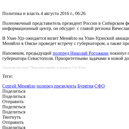
Политика и власть
4 августа 2016 г., 06:26
Полномочный представитель президент России в Сибирском фе
информационный центр, он обсудит с главой региона Вячесла
В Улан-Удэ ожидается визит Меняйло на Улан-Удэнский авиаци
Меняйло в Омске проведет встречу с губернатором, а также пр
Напомним, предыдущий
полпред Николай Рогожкин
покинул п
губернатора Севастополя. Приоритетными задачами в новой до
Заметили опечатку? Выделите ошибку и нажмите Ctrl+Enter.
Теги:
Сергей Меняйло
полпред президента
Бурятия
СФО
Поделиться
Поделиться
Отправить
Поделиться
Поделиться
Твитнуть
Отправить
Поделиться