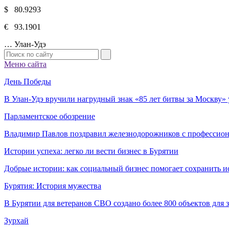
$ 80.9293
€ 93.1901
…
Улан-Удэ
Меню сайта
День Победы
В Улан-Удэ вручили нагрудный знак «85 лет битвы за Москву
Парламентское обозрение
Владимир Павлов поздравил железнодорожников с профессио
Истории успеха: легко ли вести бизнес в Бурятии
Добрые истории: как социальный бизнес помогает сохранить и
Бурятия: История мужества
В Бурятии для ветеранов СВО создано более 800 объектов для
Зурхай