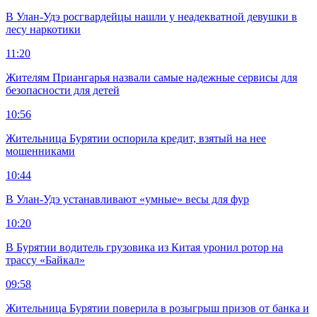
В Улан-Удэ росгвардейцы нашли у неадекватной девушки в
лесу наркотики
11:20
Жителям Приангарья назвали самые надежные сервисы для
безопасности для детей
10:56
Жительница Бурятии оспорила кредит, взятый на нее
мошенниками
10:44
В Улан-Удэ устанавливают «умные» весы для фур
10:20
В Бурятии водитель грузовика из Китая уронил ротор на
трассу «Байкал»
09:58
Жительница Бурятии поверила в розыгрыш призов от банка и