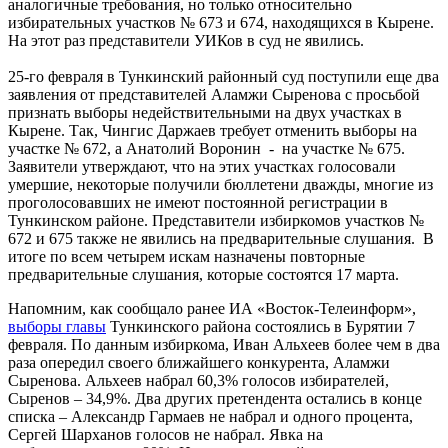
аналогичные требования, но только относительно
избирательных участков № 673 и 674, находящихся в Кырене.
На этот раз представители УИКов в суд не явились.
25-го февраля в Тункинский районный суд поступили еще два
заявления от представителей Аламжи Сыренова с просьбой
признать выборы недействительными на двух участках в
Кырене. Так, Чингис Даржаев требует отменить выборы на
участке № 672, а Анатолий Воронин - на участке № 675.
Заявители утверждают, что на этих участках голосовали
умершие, некоторые получили бюллетени дважды, многие из
проголосовавших не имеют постоянной регистрации в
Тункинском районе. Представители избиркомов участков №
672 и 675 также не явились на предварительные слушания. В
итоге по всем четырем искам назначены повторные
предварительные слушания, которые состоятся 17 марта.
Напомним, как сообщало ранее ИА «Восток-Телеинформ»,
выборы главы
Тункинского района состоялись в Бурятии 7
февраля. По данным избиркома, Иван Альхеев более чем в два
раза опередил своего ближайшего конкурента, Аламжи
Сыренова. Альхеев набрал 60,3% голосов избирателей,
Сыренов – 34,9%. Два других претендента остались в конце
списка – Александр Гармаев не набрал и одного процента,
Сергей Шарханов голосов не набрал. Явка на