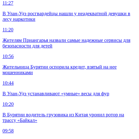
11:27
В Улан-Удэ росгвардейцы нашли у неадекватной девушки в
лесу наркотики
11:20
Жителям Приангарья назвали самые надежные сервисы для
безопасности для детей
10:56
Жительница Бурятии оспорила кредит, взятый на нее
мошенниками
10:44
В Улан-Удэ устанавливают «умные» весы для фур
10:20
В Бурятии водитель грузовика из Китая уронил ротор на
трассу «Байкал»
09:58