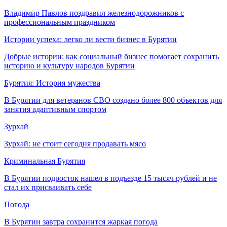
Владимир Павлов поздравил железнодорожников с
профессиональным праздником
Истории успеха: легко ли вести бизнес в Бурятии
Добрые истории: как социальный бизнес помогает сохранить
историю и культуру народов Бурятии
Бурятия: История мужества
В Бурятии для ветеранов СВО создано более 800 объектов для
занятия адаптивным спортом
Зурхай
Зурхай: не стоит сегодня продавать мясо
Криминальная Бурятия
В Бурятии подросток нашел в подъезде 15 тысяч рублей и не
стал их присваивать себе
Погода
В Бурятии завтра сохранится жаркая погода