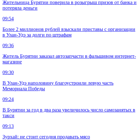
Жительница Бурятии поверила в розыгрыш призов от банка и
потеряла деньги
09:54
Более 2 миллионов рублей взыскали приставы с организации
в Улан-Удэ за долги по штрафам
09:36
Житель Бурятии заказал автозапчасти в фальшивом интернет-
магазине
09:30
В Улан-Удэ наполовину благоустроили левую часть
Мемориала Победы
09:24
В Бурятии за год в два раза увеличилось число самозанятых в
такси
09:13
Зурхай: не стоит сегодня продавать мясо