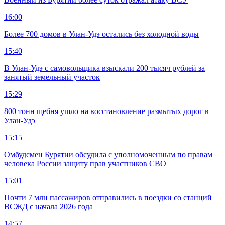
16:00
Более 700 домов в Улан-Удэ остались без холодной воды
15:40
В Улан-Удэ с самовольщика взыскали 200 тысяч рублей за
занятый земельный участок
15:29
800 тонн щебня ушло на восстановление размытых дорог в
Улан-Удэ
15:15
Омбудсмен Бурятии обсудила с уполномоченным по правам
человека России защиту прав участников СВО
15:01
Почти 7 млн пассажиров отправились в поездки со станций
ВСЖД с начала 2026 года
14:57