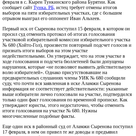
февраля в с. Кырен Тункинского района Бурятии. Как
сообщает сайт
Тунка. РБ,
истец требует отмены итогов
выборов на пяти избирательных участках, где с большим
отрывом выиграл его оппонент Иван Альхеев.
Первый иск от Сыренова поступил 15 февраля, в котором он
просил суд отменить протокол об итогах голосования
участковой избирательной комиссии избирательного участка
№ 680 (Хойто-Гол), произвести повторный подсчет голосов и
признать итоги выборов на этом участке
недействительными. Он утверждает, что на этом участке в
ходе голосования и подсчета бюллетеней были допущены
нарушения, которые «не позволяют выявить действительную
волю избирателей». Однако присутствовавшие на
предварительных слушаниях члены УИК № 680 сообщили
суду, что почти вся заявленная в иске Аламжи Сыренова
информация не соответствует действительности: указанные
выше избиратели лично голосовали на участке, подтвердился
только один факт голосования по временной прописке. Как
утверждают юристы, этого недостаточно, чтобы отменить
итоги голосования на участке № 680. Нужны
многочисленные подобные факты.
Еще один иск в районный суд от Аламжи Сыренова поступил
17 февраля, в нем он привел те же доводы и предъявил