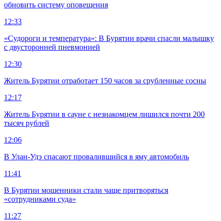
обновить систему оповещения
12:33
«Судороги и температура»: В Бурятии врачи спасли малышку
с двусторонней пневмонией
12:30
Житель Бурятии отработает 150 часов за срубленные сосны
12:17
Житель Бурятии в сауне с незнакомцем лишился почти 200
тысяч рублей
12:06
В Улан-Удэ спасают провалившийся в яму автомобиль
11:41
В Бурятии мошенники стали чаще притворяться
«сотрудниками суда»
11:27