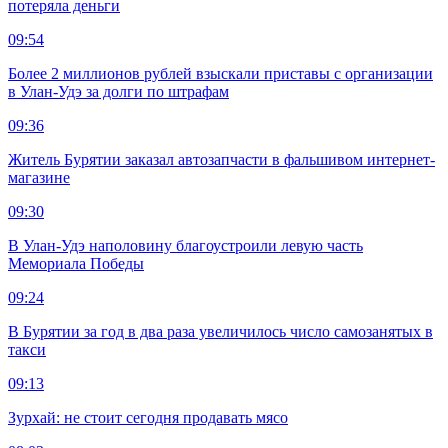
потеряла деньги
09:54
Более 2 миллионов рублей взыскали приставы с организации
в Улан-Удэ за долги по штрафам
09:36
Житель Бурятии заказал автозапчасти в фальшивом интернет-
магазине
09:30
В Улан-Удэ наполовину благоустроили левую часть
Мемориала Победы
09:24
В Бурятии за год в два раза увеличилось число самозанятых в
такси
09:13
Зурхай: не стоит сегодня продавать мясо