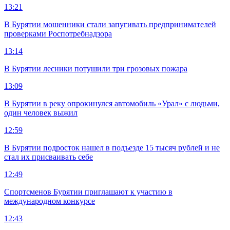
13:21
В Бурятии мошенники стали запугивать предпринимателей
проверками Роспотребнадзора
13:14
В Бурятии лесники потушили три грозовых пожара
13:09
В Бурятии в реку опрокинулся автомобиль «Урал» с людьми,
один человек выжил
12:59
В Бурятии подросток нашел в подъезде 15 тысяч рублей и не
стал их присваивать себе
12:49
Спортсменов Бурятии приглашают к участию в
международном конкурсе
12:43