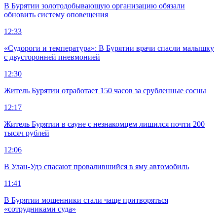
В Бурятии золотодобывающую организацию обязали
обновить систему оповещения
12:33
«Судороги и температура»: В Бурятии врачи спасли малышку
с двусторонней пневмонией
12:30
Житель Бурятии отработает 150 часов за срубленные сосны
12:17
Житель Бурятии в сауне с незнакомцем лишился почти 200
тысяч рублей
12:06
В Улан-Удэ спасают провалившийся в яму автомобиль
11:41
В Бурятии мошенники стали чаще притворяться
«сотрудниками суда»