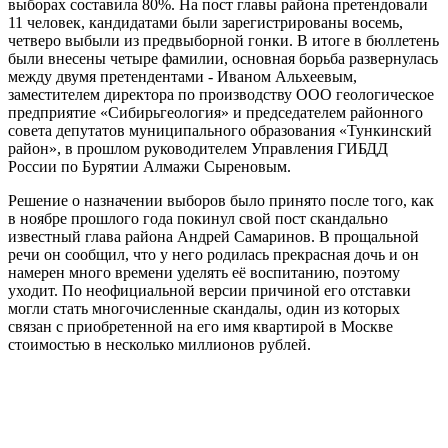
выборах составила 80%. На пост главы района претендовали
11 человек, кандидатами были зарегистрированы восемь,
четверо выбыли из предвыборной гонки. В итоге в бюллетень
были внесены четыре фамилии, основная борьба развернулась
между двумя претендентами - Иваном Альхеевым,
заместителем директора по производству ООО геологическое
предприятие «Сибирьгеология» и председателем районного
совета депутатов муниципального образования «Тункинский
район», в прошлом руководителем Управления ГИБДД
России по Бурятии Алмажи Сыреновым.
Решение о назначении выборов было принято после того, как
в ноябре прошлого года покинул свой пост скандально
известный глава района Андрей Самаринов. В прощальной
речи он сообщил, что у него родилась прекрасная дочь и он
намерен много времени уделять её воспитанию, поэтому
уходит. По неофициальной версии причиной его отставки
могли стать многочисленные скандалы, один из которых
связан с приобретенной на его имя квартирой в Москве
стоимостью в несколько миллионов рублей.