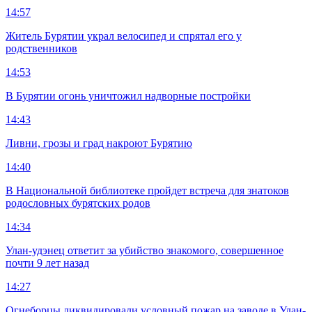
14:57
Житель Бурятии украл велосипед и спрятал его у
родственников
14:53
В Бурятии огонь уничтожил надворные постройки
14:43
Ливни, грозы и град накроют Бурятию
14:40
В Национальной библиотеке пройдет встреча для знатоков
родословных бурятских родов
14:34
Улан-удэнец ответит за убийство знакомого, совершенное
почти 9 лет назад
14:27
Огнеборцы ликвидировали условный пожар на заводе в Улан-