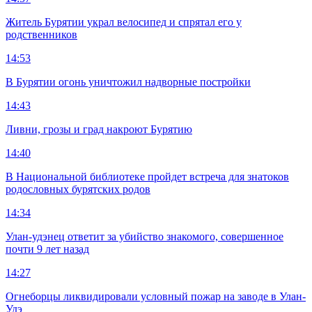
Житель Бурятии украл велосипед и спрятал его у
родственников
14:53
В Бурятии огонь уничтожил надворные постройки
14:43
Ливни, грозы и град накроют Бурятию
14:40
В Национальной библиотеке пройдет встреча для знатоков
родословных бурятских родов
14:34
Улан-удэнец ответит за убийство знакомого, совершенное
почти 9 лет назад
14:27
Огнеборцы ликвидировали условный пожар на заводе в Улан-
Удэ