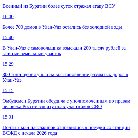
Военный из Бурятии более суток отражал атаку ВСУ
16:00
Более 700 домов в Улан-Удэ остались без холодной воды
15:40
В Улан-Удэ с самовольщика взыскали 200 тысяч рублей за
занятый земельный участок
15:29
800 тонн щебня ушло на восстановление размытых дорог в
Улан-Удэ
15:15
Омбудсмен Бурятии обсудила с уполномоченным по правам
человека России защиту прав участников СВО
15:01
Почти 7 млн пассажиров отправились в поездки со станций
ВСЖД с начала 2026 года