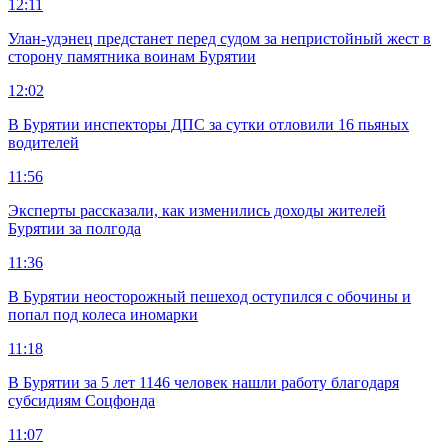
12:11
Улан-удэнец предстанет перед судом за непристойный жест в
сторону памятника воинам Бурятии
12:02
В Бурятии инспекторы ДПС за сутки отловили 16 пьяных
водителей
11:56
Эксперты рассказали, как изменились доходы жителей
Бурятии за полгода
11:36
В Бурятии неосторожный пешеход оступился с обочины и
попал под колеса иномарки
11:18
В Бурятии за 5 лет 1146 человек нашли работу благодаря
субсидиям Соцфонда
11:07