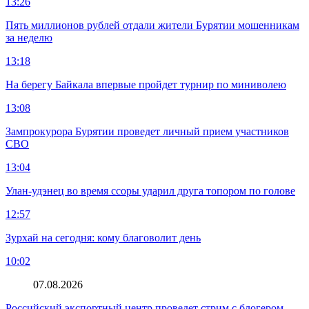
13:26
Пять миллионов рублей отдали жители Бурятии мошенникам
за неделю
13:18
На берегу Байкала впервые пройдет турнир по миниволею
13:08
Зампрокурора Бурятии проведет личный прием участников
СВО
13:04
Улан-удэнец во время ссоры ударил друга топором по голове
12:57
Зурхай на сегодня: кому благоволит день
10:02
07.08.2026
Российский экспортный центр проведет стрим с блогером