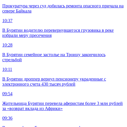
Прокуратура через суд добилась ремонта опасного причала на
севере Байкала
10:37
В Бурятии водителю перевернувшегося грузовика в реке
избрали меру пресечения
10:28
В Бурятии семейное застолье на Троицу закончилось
стрельбой
10:11
В Бурятии дроппер вернул пенсионеру украденные с
электронного счета 430 тысяч рублей
09:54
Жительница Бурятии перевела аферистам более 3 млн рублей
за «возврат вклада из Африки»
09:36