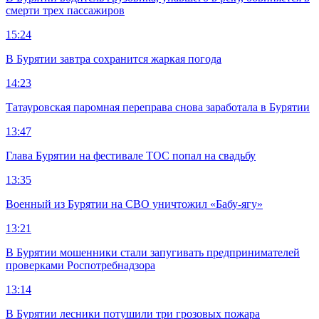
смерти трех пассажиров
15:24
В Бурятии завтра сохранится жаркая погода
14:23
Татауровская паромная переправа снова заработала в Бурятии
13:47
Глава Бурятии на фестивале ТОС попал на свадьбу
13:35
Военный из Бурятии на СВО уничтожил «Бабу-ягу»
13:21
В Бурятии мошенники стали запугивать предпринимателей
проверками Роспотребнадзора
13:14
В Бурятии лесники потушили три грозовых пожара