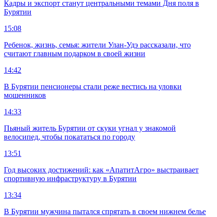
Кадры и экспорт станут центральными темами Дня поля в
Бурятии
15:08
Ребенок, жизнь, семья: жители Улан-Удэ рассказали, что
считают главным подарком в своей жизни
14:42
В Бурятии пенсионеры стали реже вестись на уловки
мошенников
14:33
Пьяный житель Бурятии от скуки угнал у знакомой
велосипед, чтобы покататься по городу
13:51
Год высоких достижений: как «АпатитАгро» выстраивает
спортивную инфраструктуру в Бурятии
13:34
В Бурятии мужчина пытался спрятать в своем нижнем белье