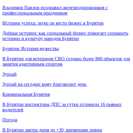
Владимир Павлов поздравил железнодорожников с
профессиональным праздником
Истории успеха: легко ли вести бизнес в Бурятии
Добрые истории: как социальный бизнес помогает сохранить
историю и культуру народов Бурятии
Бурятия: История мужества
В Бурятии для ветеранов СВО создано более 800 объектов для
занятия адаптивным спортом
Зурхай
Зурхай на сегодня: кому благоволит день
Криминальная Бурятия
В Бурятии инспекторы ДПС за сутки отловили 16 пьяных
водителей
Погода
В Бурятии завтра днем до +30, временами ливни