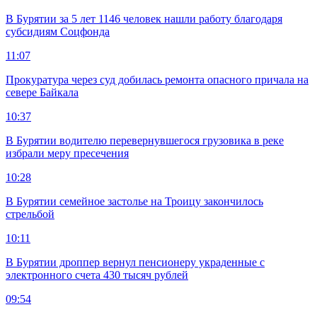
В Бурятии за 5 лет 1146 человек нашли работу благодаря
субсидиям Соцфонда
11:07
Прокуратура через суд добилась ремонта опасного причала на
севере Байкала
10:37
В Бурятии водителю перевернувшегося грузовика в реке
избрали меру пресечения
10:28
В Бурятии семейное застолье на Троицу закончилось
стрельбой
10:11
В Бурятии дроппер вернул пенсионеру украденные с
электронного счета 430 тысяч рублей
09:54