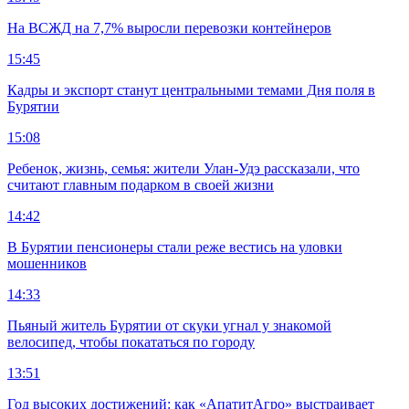
На ВСЖД на 7,7% выросли перевозки контейнеров
15:45
Кадры и экспорт станут центральными темами Дня поля в
Бурятии
15:08
Ребенок, жизнь, семья: жители Улан-Удэ рассказали, что
считают главным подарком в своей жизни
14:42
В Бурятии пенсионеры стали реже вестись на уловки
мошенников
14:33
Пьяный житель Бурятии от скуки угнал у знакомой
велосипед, чтобы покататься по городу
13:51
Год высоких достижений: как «АпатитАгро» выстраивает