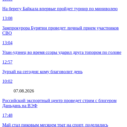
На берегу Байкала впервые пройдет турнир по миниволею
13:08
Зампрокурора Бурятии проведет личный прием участников
СВО
13:04
Улан-удэнец во время ссоры ударил друга топором по голове
12:57
Зурхай на сегодня: кому благоволит день
10:02
07.08.2026
Российский экспортный центр проведет стрим с блогером
Даньдань на ВЭФ
17:48
Май стал пиковым месяцем трат на спорт, поделились