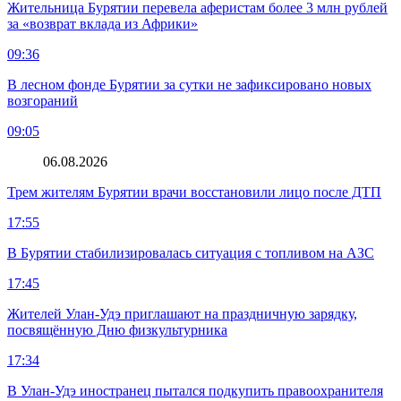
Жительница Бурятии перевела аферистам более 3 млн рублей
за «возврат вклада из Африки»
09:36
В лесном фонде Бурятии за сутки не зафиксировано новых
возгораний
09:05
06.08.2026
Трем жителям Бурятии врачи восстановили лицо после ДТП
17:55
В Бурятии стабилизировалась ситуация с топливом на АЗС
17:45
Жителей Улан-Удэ приглашают на праздничную зарядку,
посвящённую Дню физкультурника
17:34
В Улан-Удэ иностранец пытался подкупить правоохранителя