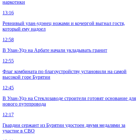
наркотики
13:16
Ревнивый улан-удэнец ножами и кочергой выгнал гостя,
который ему надоел
12:58
В Улан-Удэ на Арбате начали укладывать гранит
12:55
Флаг комбината по благоустройству установили на самой
высокой горе Бурятии
12:45
В Улан-Удэ на Стеклозаводе строители готовят основание для
нового путепровода
12:17
Гвардии сержант из Бурятии удостоен двумя медалями за
участие в СВО