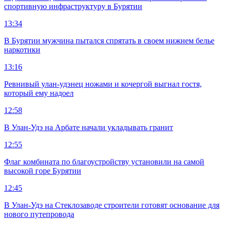
спортивную инфраструктуру в Бурятии
13:34
В Бурятии мужчина пытался спрятать в своем нижнем белье
наркотики
13:16
Ревнивый улан-удэнец ножами и кочергой выгнал гостя,
который ему надоел
12:58
В Улан-Удэ на Арбате начали укладывать гранит
12:55
Флаг комбината по благоустройству установили на самой
высокой горе Бурятии
12:45
В Улан-Удэ на Стеклозаводе строители готовят основание для
нового путепровода