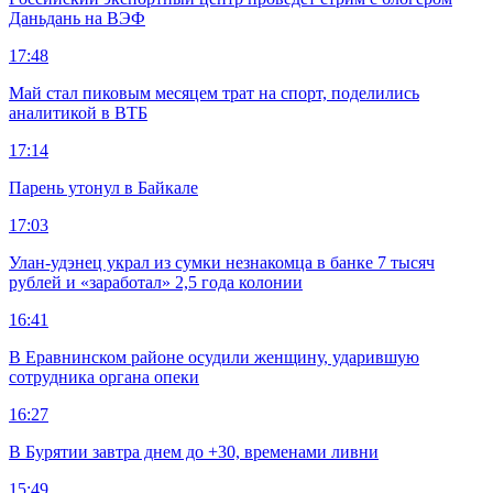
Даньдань на ВЭФ
17:48
Май стал пиковым месяцем трат на спорт, поделились
аналитикой в ВТБ
17:14
Парень утонул в Байкале
17:03
Улан-удэнец украл из сумки незнакомца в банке 7 тысяч
рублей и «заработал» 2,5 года колонии
16:41
В Еравнинском районе осудили женщину, ударившую
сотрудника органа опеки
16:27
В Бурятии завтра днем до +30, временами ливни
15:49