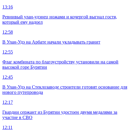
13:16
Ревнивый улан-удэнец ножами и кочергой выгнал гостя,
который ему надоел
12:58
В Улан-Удэ на Арбате начали укладывать гранит
12:55
Флаг комбината по благоустройству установили на самой
высокой горе Бурятии
12:45
В Улан-Удэ на Стеклозаводе строители готовят основание для
нового путепровода
12:17
Гвардии сержант из Бурятии удостоен двумя медалями за
участие в СВО
12:11