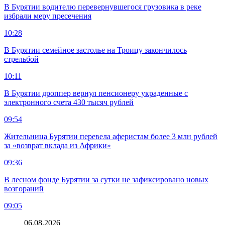
В Бурятии водителю перевернувшегося грузовика в реке
избрали меру пресечения
10:28
В Бурятии семейное застолье на Троицу закончилось
стрельбой
10:11
В Бурятии дроппер вернул пенсионеру украденные с
электронного счета 430 тысяч рублей
09:54
Жительница Бурятии перевела аферистам более 3 млн рублей
за «возврат вклада из Африки»
09:36
В лесном фонде Бурятии за сутки не зафиксировано новых
возгораний
09:05
06.08.2026