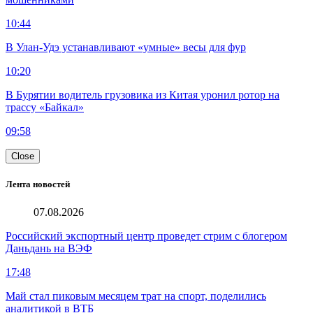
10:44
В Улан-Удэ устанавливают «умные» весы для фур
10:20
В Бурятии водитель грузовика из Китая уронил ротор на
трассу «Байкал»
09:58
Close
Лента новостей
07.08.2026
Российский экспортный центр проведет стрим с блогером
Даньдань на ВЭФ
17:48
Май стал пиковым месяцем трат на спорт, поделились
аналитикой в ВТБ