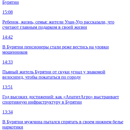
Бурятии
15:08
Ребенок, жизнь, семья: жители Улан-Удэ рассказали, что
считают главным подарком в своей жизни
14:42
В Бурятии пенсионеры стали реже вестись на уловки
мошенников
14:33
Пьяный житель Бурятии от скуки угнал у знакомой
велосипед, чтобы покататься по городу
13:51
Год высоких достижений: как «АпатитАгро» выстраивает
спортивную инфраструктуру в Бурятии
13:34
В Бурятии мужчина пытался спрятать в своем нижнем белье
наркотики