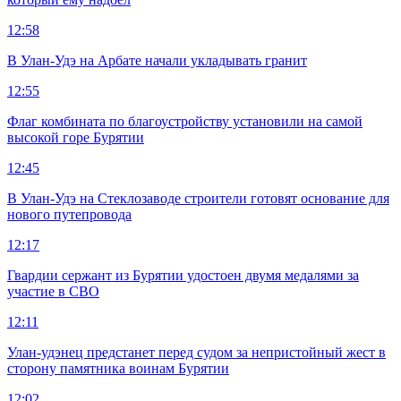
12:58
В Улан-Удэ на Арбате начали укладывать гранит
12:55
Флаг комбината по благоустройству установили на самой
высокой горе Бурятии
12:45
В Улан-Удэ на Стеклозаводе строители готовят основание для
нового путепровода
12:17
Гвардии сержант из Бурятии удостоен двумя медалями за
участие в СВО
12:11
Улан-удэнец предстанет перед судом за непристойный жест в
сторону памятника воинам Бурятии
12:02