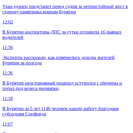
Улан-удэнец предстанет перед судом за непристойный жест в
сторону памятника воинам Бурятии
12:02
В Бурятии инспекторы ДПС за сутки отловили 16 пьяных
водителей
11:56
Эксперты рассказали, как изменились доходы жителей
Бурятии за полгода
11:36
В Бурятии неосторожный пешеход оступился с обочины и
попал под колеса иномарки
11:18
В Бурятии за 5 лет 1146 человек нашли работу благодаря
субсидиям Соцфонда
11:07