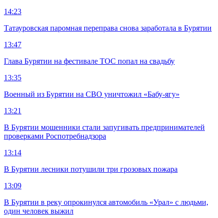
14:23
Татауровская паромная переправа снова заработала в Бурятии
13:47
Глава Бурятии на фестивале ТОС попал на свадьбу
13:35
Военный из Бурятии на СВО уничтожил «Бабу-ягу»
13:21
В Бурятии мошенники стали запугивать предпринимателей
проверками Роспотребнадзора
13:14
В Бурятии лесники потушили три грозовых пожара
13:09
В Бурятии в реку опрокинулся автомобиль «Урал» с людьми,
один человек выжил