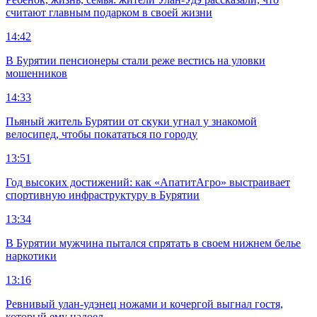
считают главным подарком в своей жизни
14:42
В Бурятии пенсионеры стали реже вестись на уловки
мошенников
14:33
Пьяный житель Бурятии от скуки угнал у знакомой
велосипед, чтобы покататься по городу
13:51
Год высоких достижений: как «АпатитАгро» выстраивает
спортивную инфраструктуру в Бурятии
13:34
В Бурятии мужчина пытался спрятать в своем нижнем белье
наркотики
13:16
Ревнивый улан-удэнец ножами и кочергой выгнал гостя,
который ему надоел