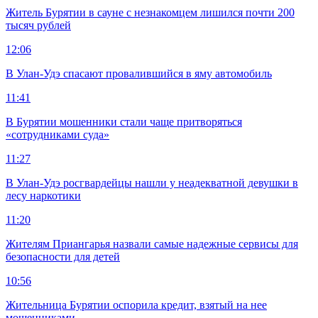
Житель Бурятии в сауне с незнакомцем лишился почти 200
тысяч рублей
12:06
В Улан-Удэ спасают провалившийся в яму автомобиль
11:41
В Бурятии мошенники стали чаще притворяться
«сотрудниками суда»
11:27
В Улан-Удэ росгвардейцы нашли у неадекватной девушки в
лесу наркотики
11:20
Жителям Приангарья назвали самые надежные сервисы для
безопасности для детей
10:56
Жительница Бурятии оспорила кредит, взятый на нее
мошенниками