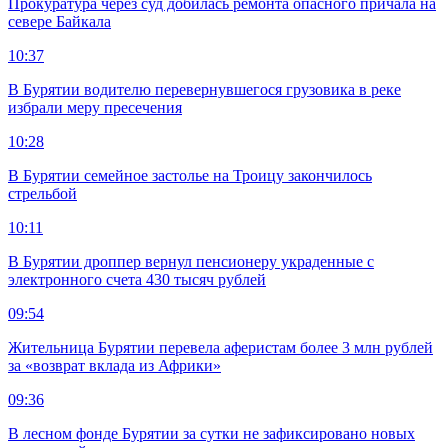
Прокуратура через суд добилась ремонта опасного причала на
севере Байкала
10:37
В Бурятии водителю перевернувшегося грузовика в реке
избрали меру пресечения
10:28
В Бурятии семейное застолье на Троицу закончилось
стрельбой
10:11
В Бурятии дроппер вернул пенсионеру украденные с
электронного счета 430 тысяч рублей
09:54
Жительница Бурятии перевела аферистам более 3 млн рублей
за «возврат вклада из Африки»
09:36
В лесном фонде Бурятии за сутки не зафиксировано новых