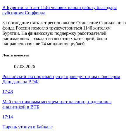
В Бурятии за 5 лет 1146 человек нашли работу благодаря
субсидиям Соцфонда
За последние пять лет региональное Отделение Социального
фонда России помогло трудоустроиться 1146 жителям
Бурятии. На финансовую поддержку работодателей,
нанимающих граждан из льготных категорий, было
направлено свыше 74 миллионов рублей.
Лента новостей
07.08.2026
Российский экспортный центр проведет стрим с блогером
Даньдань на ВЭФ
17:48
Май стал пиковым месяцем трат на спорт, поделились
аналитикой в ВТБ
17:14
Парень утонул в Байкале