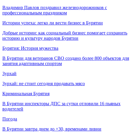
Владимир Павлов поздравил железнодорожников с
профессиональным праздником
Истории успеха: легко ли вести бизнес в Бурятии
Добрые истории: как социальный бизнес помогает сохранить
историю и культуру народов Бурятии
Бурятия: История мужества
В Бурятии для ветеранов СВО создано более 800 объектов для
занятия адаптивным спортом
Зурхай
Зурхай: не стоит сегодня продавать мясо
Криминальная Бурятия
В Бурятии инспекторы ДПС за сутки отловили 16 пьяных
водителей
Погода
В Бурятии завтра днем до +30, временами ливни