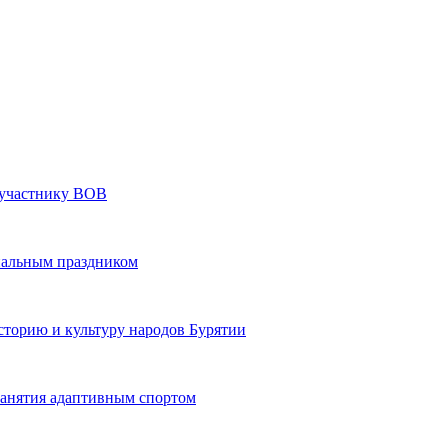
» участнику ВОВ
нальным праздником
сторию и культуру народов Бурятии
 занятия адаптивным спортом