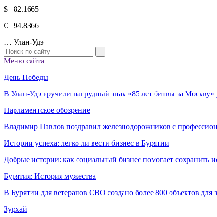
$ 82.1665
€ 94.8366
…
Улан-Удэ
Меню сайта
День Победы
В Улан-Удэ вручили нагрудный знак «85 лет битвы за Москву
Парламентское обозрение
Владимир Павлов поздравил железнодорожников с профессио
Истории успеха: легко ли вести бизнес в Бурятии
Добрые истории: как социальный бизнес помогает сохранить и
Бурятия: История мужества
В Бурятии для ветеранов СВО создано более 800 объектов для
Зурхай