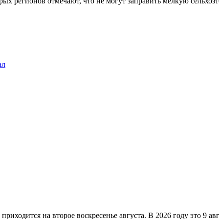
ых регионов отмечают, что не могут заправить мелкую сельхозт
ал
 приходится на второе воскресенье августа. В 2026 году это 9 а