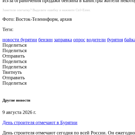
Из-за ограничения продажи бензина в канистры жители некотор
Заметили опечатку? Выделите ошибку и нажмите Ctrl+Enter.
Фото: Восток-Телеинформ, архив
Теги:
новости бурятии
бензин
заправка
опрос
водители
бурятия
байк
Поделиться
Поделиться
Отправить
Поделиться
Поделиться
Твитнуть
Отправить
Поделиться
Другие новости
9 августа 2026 г.
День строителя отмечают в Бурятии
День строителя отмечают сегодня по всей России. Он ежегодно