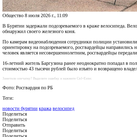
Общество
8 июля 2026 г., 11:09
В Бурятии задержали подозреваемого в краже велосипеда. Вел
обнаружил своего железного коня.
По камерам видеонаблюдения сотрудники полиции установили
ориентировку на подозреваемого, росгвардейцы направились н
человек является несовершеннолетним, росгвардейцы передал
16-летний житель Баргузина ранее неоднократно попадал в по
стоимостью 43 тысячи рублей было изъято и возвращено владел
Заметили опечатку? Выделите ошибку и нажмите Ctrl+Enter.
Фото: Росгвардия по РБ
Теги:
новости бурятии
кража
велосипед
Поделиться
Поделиться
Отправить
Поделиться
Поделиться