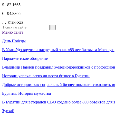
$ 82.1665
€ 94.8366
…
Улан-Удэ
Меню сайта
День Победы
В Улан-Удэ вручили нагрудный знак «85 лет битвы за Москву
Парламентское обозрение
Владимир Павлов поздравил железнодорожников с профессио
Истории успеха: легко ли вести бизнес в Бурятии
Добрые истории: как социальный бизнес помогает сохранить и
Бурятия: История мужества
В Бурятии для ветеранов СВО создано более 800 объектов для
Зурхай