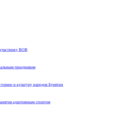
» участнику ВОВ
нальным праздником
сторию и культуру народов Бурятии
 занятия адаптивным спортом