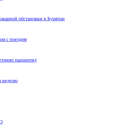
ожарной обстановки в Бурятии
ия с поездом
летнюю пациентку
а неделю
ВО