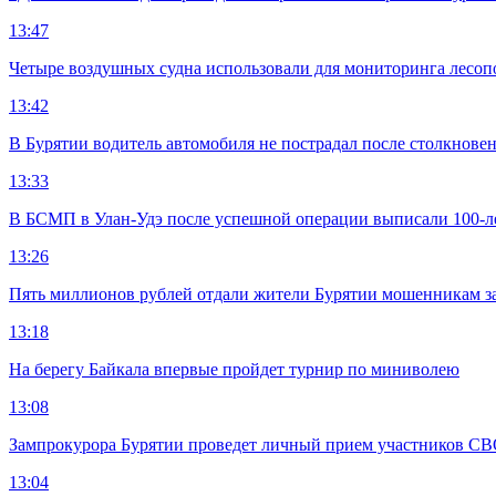
13:47
Четыре воздушных судна использовали для мониторинга лесоп
13:42
В Бурятии водитель автомобиля не пострадал после столкновен
13:33
В БСМП в Улан-Удэ после успешной операции выписали 100-
13:26
Пять миллионов рублей отдали жители Бурятии мошенникам з
13:18
На берегу Байкала впервые пройдет турнир по миниволею
13:08
Зампрокурора Бурятии проведет личный прием участников С
13:04