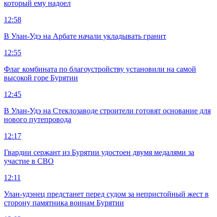
который ему надоел
12:58
В Улан-Удэ на Арбате начали укладывать гранит
12:55
Флаг комбината по благоустройству установили на самой
высокой горе Бурятии
12:45
В Улан-Удэ на Стеклозаводе строители готовят основание для
нового путепровода
12:17
Гвардии сержант из Бурятии удостоен двумя медалями за
участие в СВО
12:11
Улан-удэнец предстанет перед судом за непристойный жест в
сторону памятника воинам Бурятии