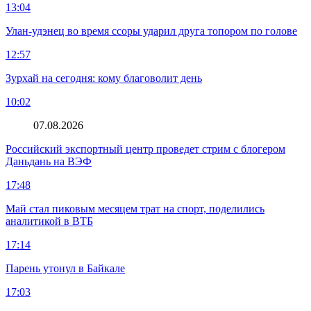
13:04
Улан-удэнец во время ссоры ударил друга топором по голове
12:57
Зурхай на сегодня: кому благоволит день
10:02
07.08.2026
Российский экспортный центр проведет стрим с блогером
Даньдань на ВЭФ
17:48
Май стал пиковым месяцем трат на спорт, поделились
аналитикой в ВТБ
17:14
Парень утонул в Байкале
17:03