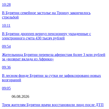
10:28
В Бурятии семейное застолье на Троицу закончилось
стрельбой
10:11
В Бурятии дроппер вернул пенсионеру украденные с
электронного счета 430 тысяч рублей
09:54
Жительница Бурятии перевела аферистам более 3 млн рублей
за «возврат вклада из Африки»
09:36
В лесном фонде Бурятии за сутки не зафиксировано новых
возгораний
09:05
06.08.2026
Трем жителям Бурятии врачи восстановили лицо после ДТП