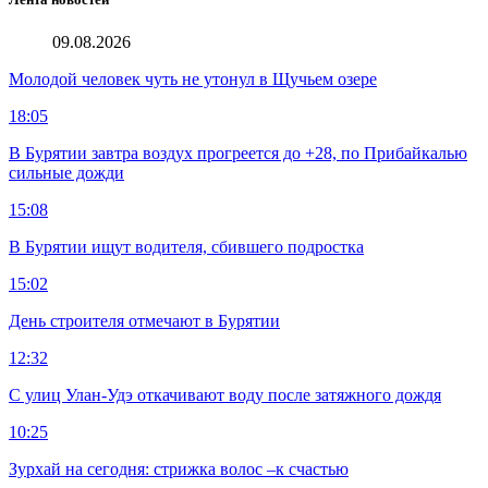
09.08.2026
Молодой человек чуть не утонул в Щучьем озере
18:05
В Бурятии завтра воздух прогреется до +28, по Прибайкалью
сильные дожди
15:08
В Бурятии ищут водителя, сбившего подростка
15:02
День строителя отмечают в Бурятии
12:32
С улиц Улан-Удэ откачивают воду после затяжного дождя
10:25
Зурхай на сегодня: стрижка волос –к счастью