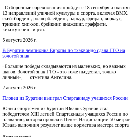
. Отборочные соревнования пройдут с 18 сентября и охватят
13 направлений уличной культуры и спорта, включая BMX,
скейтбординг, роллерблейдинг, паркур, фриран, воркаут,
трикинг, хип-хоп, брейкинг, диджеинг, граффити,
кикскутеринг и рэп.
5 августа 2026 г.
В Бурятии чемпионка Европы по тхэквондо сдала ГТО на
золотой знак
«Большие победы складываются из маленьких, но важных
шагов. Золотой знак ГТО - это тоже пьедестал, только
личный», — отметила Ангелина.
2 августа 2026 г.
Пловец из Бурятии выиграл Спартакиаду учащихся России
Юный спортсмен из Бурятии Юваль Суранов стал
победителем XIII летней Спартакиады учащихся России по
плаванию, которая прошла в Пензе. На дистанции 50 метров
Юваль выполнил результат выше норматива мастера спорта
Лента новостей