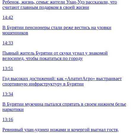
Ребенок, жизнь, семья: жители Улан-Удэ рассказали, что
считают главным подарком в своей жизни
14:42
В Бурятии пенсионеры стали реже вестись на уловки
мошенников
14:33
Пьяный житель Бурятии от скуки угнал у знакомой
велосипед, чтобы покататься по городу
13:51
Год высоких достижений: как «АпатитАгро» выстраивает
спортивную инфраструктуру в Бурятии
13:34
В Бурятии мужчина пытался спрятать в своем нижнем белье
наркотики
13:16
Ревнивый улан-удэнец ножами и кочергой выгнал гостя,