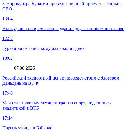
Зампрокурора Бурятии проведет личный прием участников
СВО
13:04
Улан-удэнец во время ссоры ударил друга топором по голове
12:57
Зурхай на сегодня: кому благоволит день
10:02
07.08.2026
Российский экспортный центр проведет стрим с блогером
Даньдань на ВЭФ
17:48
Май стал пиковым месяцем трат на спорт, поделились
аналитикой в ВТБ
17:14
Парень утонул в Байкале