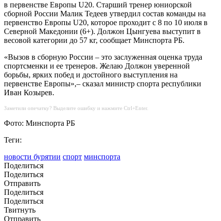
в первенстве Европы U20. Старший тренер юниорской
сборной России Малик Тедеев утвердил состав команды на
первенство Европы U20, которое проходит с 8 по 10 июля в
Северной Македонии (6+). Должон Цынгуева выступит в
весовой категории до 57 кг, сообщает Минспорта РБ.
«Вызов в сборную России – это заслуженная оценка труда
спортсменки и ее тренеров. Желаю Должон уверенной
борьбы, ярких побед и достойного выступления на
первенстве Европы»,– сказал министр спорта республики
Иван Козырев.
Заметили опечатку? Выделите ошибку и нажмите Ctrl+Enter.
Фото: Минспорта РБ
Теги:
новости бурятии
спорт
минспорта
Поделиться
Поделиться
Отправить
Поделиться
Поделиться
Твитнуть
Отправить