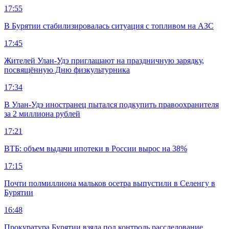
17:55
В Бурятии стабилизировалась ситуация с топливом на АЗС
17:45
Жителей Улан-Удэ приглашают на праздничную зарядку,
посвящённую Дню физкультурника
17:34
В Улан-Удэ иностранец пытался подкупить правоохранителя
за 2 миллиона рублей
17:21
ВТБ: объем выдачи ипотеки в России вырос на 38%
17:15
Почти полмиллиона мальков осетра выпустили в Селенгу в
Бурятии
16:48
Прокуратура Бурятии взяла под контроль расследование