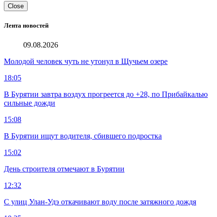
Close
Лента новостей
09.08.2026
Молодой человек чуть не утонул в Щучьем озере
18:05
В Бурятии завтра воздух прогреется до +28, по Прибайкалью
сильные дожди
15:08
В Бурятии ищут водителя, сбившего подростка
15:02
День строителя отмечают в Бурятии
12:32
С улиц Улан-Удэ откачивают воду после затяжного дождя