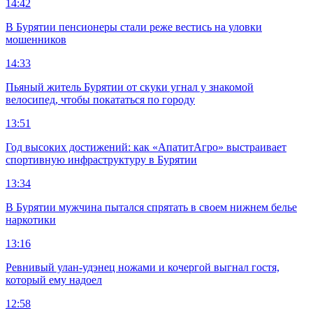
14:42
В Бурятии пенсионеры стали реже вестись на уловки
мошенников
14:33
Пьяный житель Бурятии от скуки угнал у знакомой
велосипед, чтобы покататься по городу
13:51
Год высоких достижений: как «АпатитАгро» выстраивает
спортивную инфраструктуру в Бурятии
13:34
В Бурятии мужчина пытался спрятать в своем нижнем белье
наркотики
13:16
Ревнивый улан-удэнец ножами и кочергой выгнал гостя,
который ему надоел
12:58