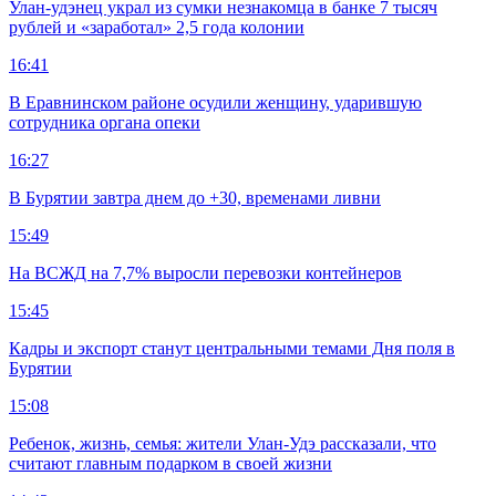
Улан-удэнец украл из сумки незнакомца в банке 7 тысяч
рублей и «заработал» 2,5 года колонии
16:41
В Еравнинском районе осудили женщину, ударившую
сотрудника органа опеки
16:27
В Бурятии завтра днем до +30, временами ливни
15:49
На ВСЖД на 7,7% выросли перевозки контейнеров
15:45
Кадры и экспорт станут центральными темами Дня поля в
Бурятии
15:08
Ребенок, жизнь, семья: жители Улан-Удэ рассказали, что
считают главным подарком в своей жизни