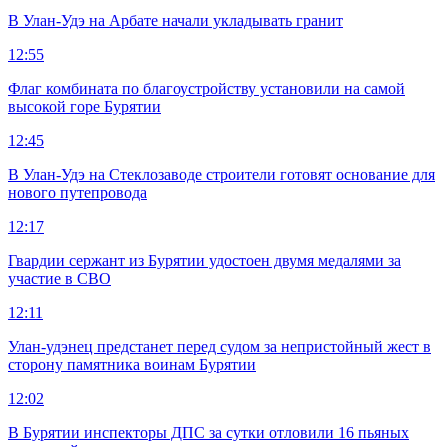
В Улан-Удэ на Арбате начали укладывать гранит
12:55
Флаг комбината по благоустройству установили на самой
высокой горе Бурятии
12:45
В Улан-Удэ на Стеклозаводе строители готовят основание для
нового путепровода
12:17
Гвардии сержант из Бурятии удостоен двумя медалями за
участие в СВО
12:11
Улан-удэнец предстанет перед судом за непристойный жест в
сторону памятника воинам Бурятии
12:02
В Бурятии инспекторы ДПС за сутки отловили 16 пьяных