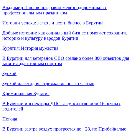
Владимир Павлов поздравил железнодорожников с
профессиональным праздником
Истории успеха: легко ли вести бизнес в Бурятии
Добрые истории: как социальный бизнес помогает сохранить
историю и культуру народов Бурятии
Бурятия: История мужества
В Бурятии для ветеранов СВО создано более 800 объектов для
занятия адаптивным спортом
Зурхай
Зурхай на сегодня: стрижка волос –к счастью
Криминальная Бурятия
В Бурятии инспекторы ДПС за сутки отловили 16 пьяных
водителей
Погода
В Бурятии завтра воздух прогреется до +28, по Прибайкалью