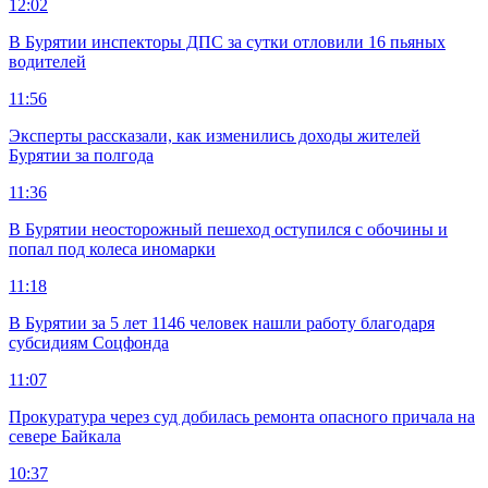
12:02
В Бурятии инспекторы ДПС за сутки отловили 16 пьяных
водителей
11:56
Эксперты рассказали, как изменились доходы жителей
Бурятии за полгода
11:36
В Бурятии неосторожный пешеход оступился с обочины и
попал под колеса иномарки
11:18
В Бурятии за 5 лет 1146 человек нашли работу благодаря
субсидиям Соцфонда
11:07
Прокуратура через суд добилась ремонта опасного причала на
севере Байкала
10:37