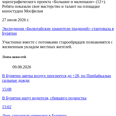
хореографического проекта «Большие и маленькие» (12+).
Ребята показали свое мастерство и талант на площадке
киностудии Мосфильм
27 июля 2026 г.
Экспедиция «Билютайские хранители традиций» стартовала в
Бурятии
Участники вместе с потомками старообрядцев познакомятся с
жизненным укладом местных жителей.
Лента новостей
09.08.2026
В Бурятии завтра воздух прогреется до +28, по Прибайкалью
сильные дожди
15:08
В Бурятии ищут водителя, сбившего подростка
15:02
День строителя отмечают в Бурятии