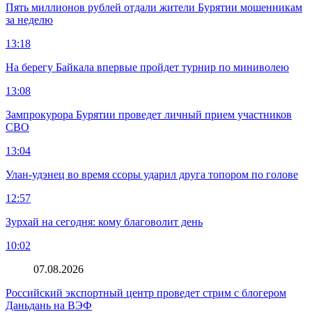
Пять миллионов рублей отдали жители Бурятии мошенникам
за неделю
13:18
На берегу Байкала впервые пройдет турнир по миниволею
13:08
Зампрокурора Бурятии проведет личный прием участников
СВО
13:04
Улан-удэнец во время ссоры ударил друга топором по голове
12:57
Зурхай на сегодня: кому благоволит день
10:02
07.08.2026
Российский экспортный центр проведет стрим с блогером
Даньдань на ВЭФ