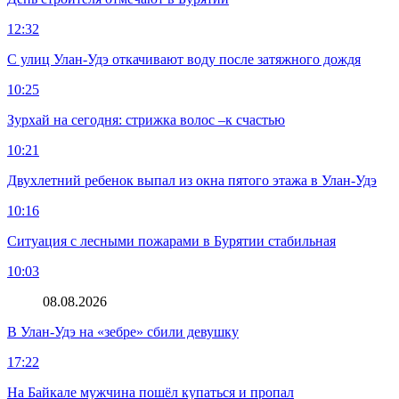
12:32
С улиц Улан-Удэ откачивают воду после затяжного дождя
10:25
Зурхай на сегодня: стрижка волос –к счастью
10:21
Двухлетний ребенок выпал из окна пятого этажа в Улан-Удэ
10:16
Ситуация с лесными пожарами в Бурятии стабильная
10:03
08.08.2026
В Улан-Удэ на «зебре» сбили девушку
17:22
На Байкале мужчина пошёл купаться и пропал