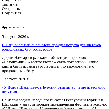
Твитнуть
Отправить
Поделиться
Другие новости
5 августа 2026 г.
В Национальной библиотеке пройдет встреча для знатоков
родословных бурятских родов
Доржи Намсараев расскажет об истории проектов
«Сэлэнгэмни», «Тоонто нютаг – связь поколений», какие
книги были изданы за это время и что вдохновляет его
продолжать работу.
1 августа 2026 г.
«У Исая в Шаралдае»: в Бурятии отметят 95-летие известного
писателя
На малой родине народного писателя Республики Бурятия в
Шаралдае 7 августа пройдет межрайонный фестиваль-конкурс
«У Исая в Шаралдае». Мероприятие будет посвящено 95-