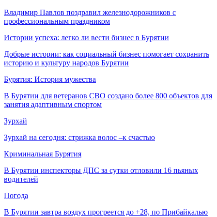
Владимир Павлов поздравил железнодорожников с
профессиональным праздником
Истории успеха: легко ли вести бизнес в Бурятии
Добрые истории: как социальный бизнес помогает сохранить
историю и культуру народов Бурятии
Бурятия: История мужества
В Бурятии для ветеранов СВО создано более 800 объектов для
занятия адаптивным спортом
Зурхай
Зурхай на сегодня: стрижка волос –к счастью
Криминальная Бурятия
В Бурятии инспекторы ДПС за сутки отловили 16 пьяных
водителей
Погода
В Бурятии завтра воздух прогреется до +28, по Прибайкалью