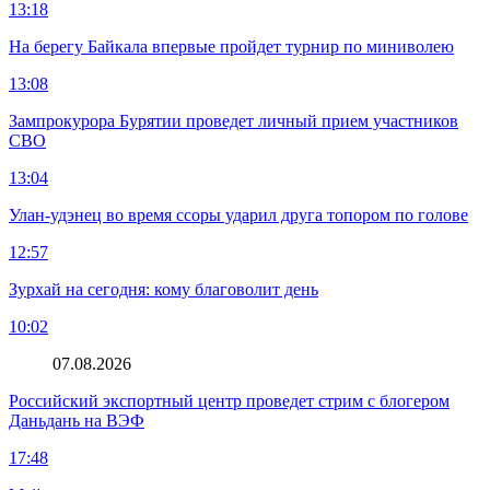
13:18
На берегу Байкала впервые пройдет турнир по миниволею
13:08
Зампрокурора Бурятии проведет личный прием участников
СВО
13:04
Улан-удэнец во время ссоры ударил друга топором по голове
12:57
Зурхай на сегодня: кому благоволит день
10:02
07.08.2026
Российский экспортный центр проведет стрим с блогером
Даньдань на ВЭФ
17:48