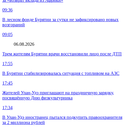
за «возврат вклада из Африки»
09:36
В лесном фонде Бурятии за сутки не зафиксировано новых
возгораний
09:05
06.08.2026
Трем жителям Бурятии врачи восстановили лицо после ДТП
17:55
В Бурятии стабилизировалась ситуация с топливом на АЗС
17:45
Жителей Улан-Удэ приглашают на праздничную зарядку,
посвящённую Дню физкультурника
17:34
В Улан-Удэ иностранец пытался подкупить правоохранителя
за 2 миллиона рублей