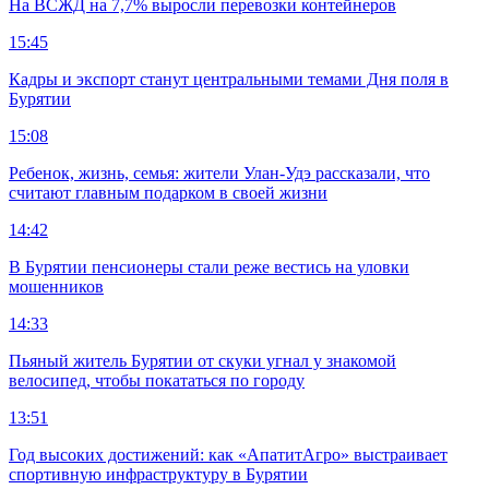
На ВСЖД на 7,7% выросли перевозки контейнеров
15:45
Кадры и экспорт станут центральными темами Дня поля в
Бурятии
15:08
Ребенок, жизнь, семья: жители Улан-Удэ рассказали, что
считают главным подарком в своей жизни
14:42
В Бурятии пенсионеры стали реже вестись на уловки
мошенников
14:33
Пьяный житель Бурятии от скуки угнал у знакомой
велосипед, чтобы покататься по городу
13:51
Год высоких достижений: как «АпатитАгро» выстраивает
спортивную инфраструктуру в Бурятии