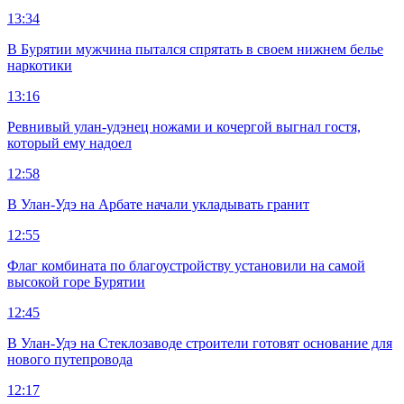
13:34
В Бурятии мужчина пытался спрятать в своем нижнем белье
наркотики
13:16
Ревнивый улан-удэнец ножами и кочергой выгнал гостя,
который ему надоел
12:58
В Улан-Удэ на Арбате начали укладывать гранит
12:55
Флаг комбината по благоустройству установили на самой
высокой горе Бурятии
12:45
В Улан-Удэ на Стеклозаводе строители готовят основание для
нового путепровода
12:17