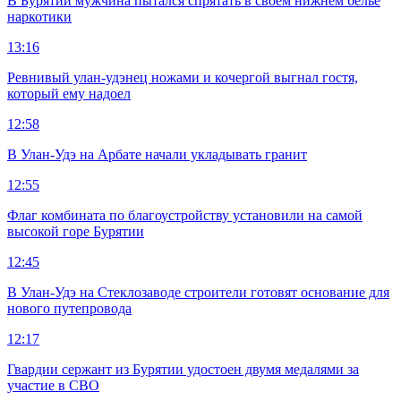
В Бурятии мужчина пытался спрятать в своем нижнем белье
наркотики
13:16
Ревнивый улан-удэнец ножами и кочергой выгнал гостя,
который ему надоел
12:58
В Улан-Удэ на Арбате начали укладывать гранит
12:55
Флаг комбината по благоустройству установили на самой
высокой горе Бурятии
12:45
В Улан-Удэ на Стеклозаводе строители готовят основание для
нового путепровода
12:17
Гвардии сержант из Бурятии удостоен двумя медалями за
участие в СВО