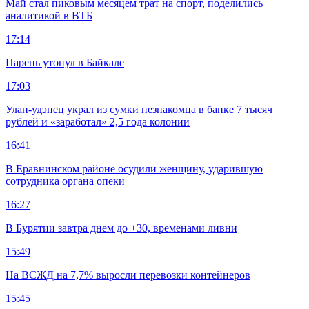
Май стал пиковым месяцем трат на спорт, поделились
аналитикой в ВТБ
17:14
Парень утонул в Байкале
17:03
Улан-удэнец украл из сумки незнакомца в банке 7 тысяч
рублей и «заработал» 2,5 года колонии
16:41
В Еравнинском районе осудили женщину, ударившую
сотрудника органа опеки
16:27
В Бурятии завтра днем до +30, временами ливни
15:49
На ВСЖД на 7,7% выросли перевозки контейнеров
15:45