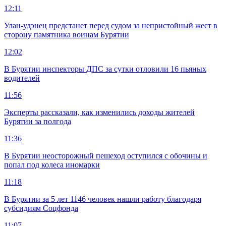
12:11
Улан-удэнец предстанет перед судом за непристойный жест в
сторону памятника воинам Бурятии
12:02
В Бурятии инспекторы ДПС за сутки отловили 16 пьяных
водителей
11:56
Эксперты рассказали, как изменились доходы жителей
Бурятии за полгода
11:36
В Бурятии неосторожный пешеход оступился с обочины и
попал под колеса иномарки
11:18
В Бурятии за 5 лет 1146 человек нашли работу благодаря
субсидиям Соцфонда
11:07