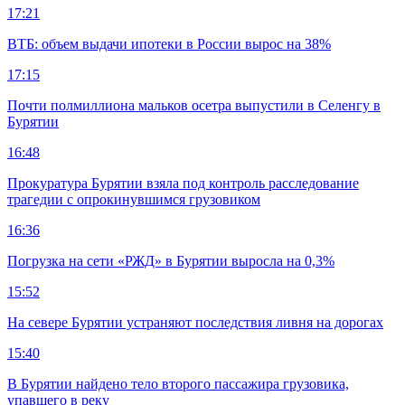
17:21
ВТБ: объем выдачи ипотеки в России вырос на 38%
17:15
Почти полмиллиона мальков осетра выпустили в Селенгу в
Бурятии
16:48
Прокуратура Бурятии взяла под контроль расследование
трагедии с опрокинувшимся грузовиком
16:36
Погрузка на сети «РЖД» в Бурятии выросла на 0,3%
15:52
На севере Бурятии устраняют последствия ливня на дорогах
15:40
В Бурятии найдено тело второго пассажира грузовика,
упавшего в реку