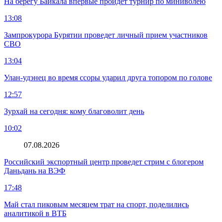
На берегу Байкала впервые пройдет турнир по миниволею
13:08
Зампрокурора Бурятии проведет личный прием участников
СВО
13:04
Улан-удэнец во время ссоры ударил друга топором по голове
12:57
Зурхай на сегодня: кому благоволит день
10:02
07.08.2026
Российский экспортный центр проведет стрим с блогером
Даньдань на ВЭФ
17:48
Май стал пиковым месяцем трат на спорт, поделились
аналитикой в ВТБ