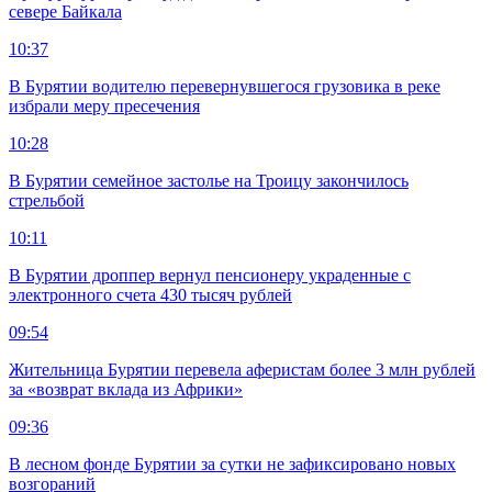
севере Байкала
10:37
В Бурятии водителю перевернувшегося грузовика в реке
избрали меру пресечения
10:28
В Бурятии семейное застолье на Троицу закончилось
стрельбой
10:11
В Бурятии дроппер вернул пенсионеру украденные с
электронного счета 430 тысяч рублей
09:54
Жительница Бурятии перевела аферистам более 3 млн рублей
за «возврат вклада из Африки»
09:36
В лесном фонде Бурятии за сутки не зафиксировано новых
возгораний