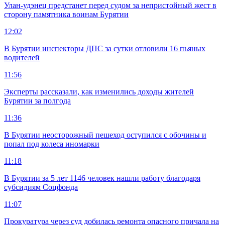
Улан-удэнец предстанет перед судом за непристойный жест в
сторону памятника воинам Бурятии
12:02
В Бурятии инспекторы ДПС за сутки отловили 16 пьяных
водителей
11:56
Эксперты рассказали, как изменились доходы жителей
Бурятии за полгода
11:36
В Бурятии неосторожный пешеход оступился с обочины и
попал под колеса иномарки
11:18
В Бурятии за 5 лет 1146 человек нашли работу благодаря
субсидиям Соцфонда
11:07
Прокуратура через суд добилась ремонта опасного причала на