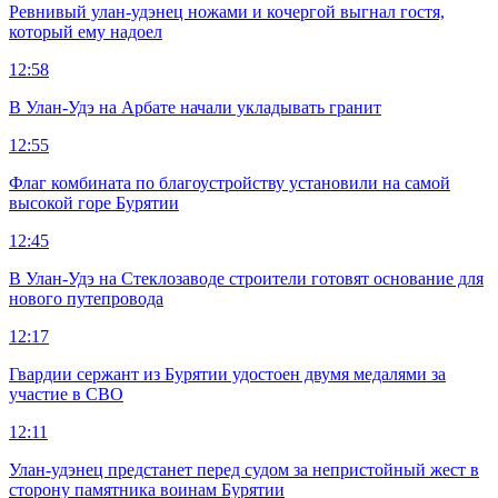
Ревнивый улан-удэнец ножами и кочергой выгнал гостя,
который ему надоел
12:58
В Улан-Удэ на Арбате начали укладывать гранит
12:55
Флаг комбината по благоустройству установили на самой
высокой горе Бурятии
12:45
В Улан-Удэ на Стеклозаводе строители готовят основание для
нового путепровода
12:17
Гвардии сержант из Бурятии удостоен двумя медалями за
участие в СВО
12:11
Улан-удэнец предстанет перед судом за непристойный жест в
сторону памятника воинам Бурятии