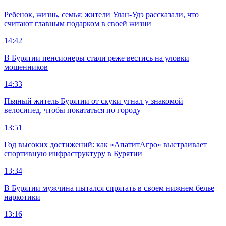
Ребенок, жизнь, семья: жители Улан-Удэ рассказали, что
считают главным подарком в своей жизни
14:42
В Бурятии пенсионеры стали реже вестись на уловки
мошенников
14:33
Пьяный житель Бурятии от скуки угнал у знакомой
велосипед, чтобы покататься по городу
13:51
Год высоких достижений: как «АпатитАгро» выстраивает
спортивную инфраструктуру в Бурятии
13:34
В Бурятии мужчина пытался спрятать в своем нижнем белье
наркотики
13:16