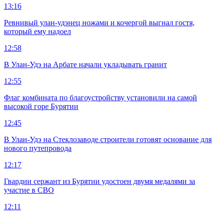
13:16
Ревнивый улан-удэнец ножами и кочергой выгнал гостя,
который ему надоел
12:58
В Улан-Удэ на Арбате начали укладывать гранит
12:55
Флаг комбината по благоустройству установили на самой
высокой горе Бурятии
12:45
В Улан-Удэ на Стеклозаводе строители готовят основание для
нового путепровода
12:17
Гвардии сержант из Бурятии удостоен двумя медалями за
участие в СВО
12:11