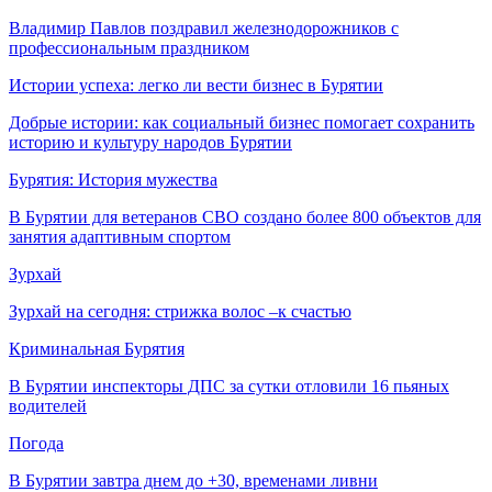
Владимир Павлов поздравил железнодорожников с
профессиональным праздником
Истории успеха: легко ли вести бизнес в Бурятии
Добрые истории: как социальный бизнес помогает сохранить
историю и культуру народов Бурятии
Бурятия: История мужества
В Бурятии для ветеранов СВО создано более 800 объектов для
занятия адаптивным спортом
Зурхай
Зурхай на сегодня: стрижка волос –к счастью
Криминальная Бурятия
В Бурятии инспекторы ДПС за сутки отловили 16 пьяных
водителей
Погода
В Бурятии завтра днем до +30, временами ливни