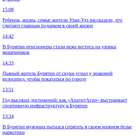
15:08
Ребенок, жизнь, семья: жители Улан-Удэ рассказали, что
считают главным подарком в своей жизни
14:42
В Бурятии пенсионеры стали реже вестись на уловки
мошенников
14:33
Пьяный житель Бурятии от скуки угнал у знакомой
велосипед, чтобы покататься по городу
13:51
Год высоких достижений: как «АпатитАгро» выстраивает
спортивную инфраструктуру в Бурятии
13:34
В Бурятии мужчина пытался спрятать в своем нижнем белье
наркотики