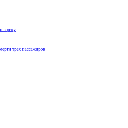
о в реку
смерти трех пассажиров