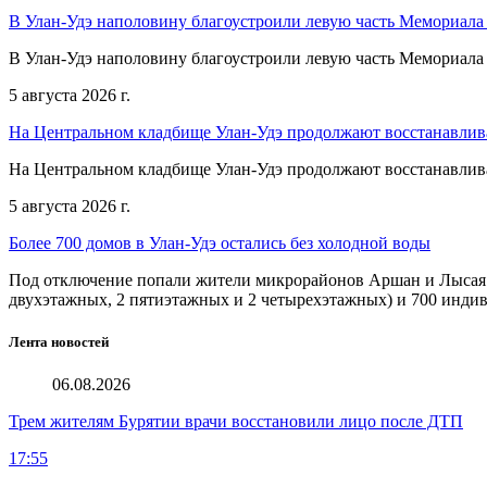
В Улан-Удэ наполовину благоустроили левую часть Мемориал
В Улан-Удэ наполовину благоустроили левую часть Мемориал
5 августа 2026 г.
На Центральном кладбище Улан-Удэ продолжают восстанавлив
На Центральном кладбище Улан-Удэ продолжают восстанавлив
5 августа 2026 г.
Более 700 домов в Улан-Удэ остались без холодной воды
Под отключение попали жители микрорайонов Аршан и Лысая го
двухэтажных, 2 пятиэтажных и 2 четырехэтажных) и 700 инди
Лента новостей
06.08.2026
Трем жителям Бурятии врачи восстановили лицо после ДТП
17:55