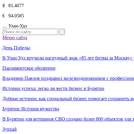
$ 81.4077
€ 94.0585
…
Улан-Удэ
Меню сайта
День Победы
В Улан-Удэ вручили нагрудный знак «85 лет битвы за Москву
Парламентское обозрение
Владимир Павлов поздравил железнодорожников с профессио
Истории успеха: легко ли вести бизнес в Бурятии
Добрые истории: как социальный бизнес помогает сохранить и
Бурятия: История мужества
В Бурятии для ветеранов СВО создано более 800 объектов для
Зурхай