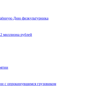
ящённую Дню физкультурника
 2 миллиона рублей
рятии
дии с опрокинувшимся грузовиком