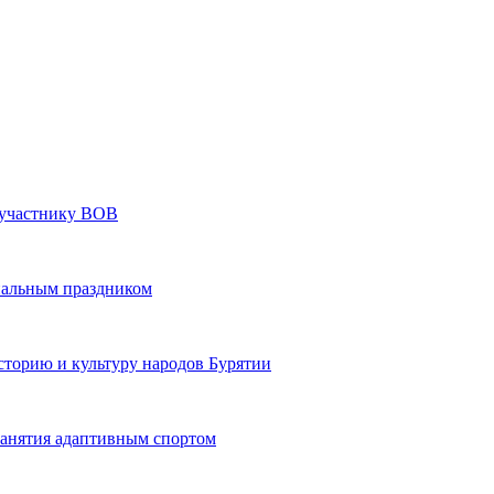
» участнику ВОВ
нальным праздником
сторию и культуру народов Бурятии
 занятия адаптивным спортом