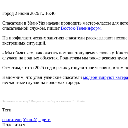
Город
2 июня 2026 г., 16:46
Спасатели в Улан-Удэ начали проводить мастер-классы для дете
спасательной службы, пишет
Восток-Телеинформ.
На профилактических занятиях спасатели рассказывают несовер
экстренных ситуаций.
- Мы объясняем, как оказать помощь тонущему человеку. Как э
случаев на водных объектах. Родителям мы также рекомендуем
Отметим, что за 2025 год в реках утонули трое человек, в том 
Напомним, что улан-удэнские спасатели
модернизируют катера
несчастные случаи на водоемах города.
Заметили опечатку? Выделите ошибку и нажмите Ctrl+Enter.
Теги:
спасатели
Улан-Удэ
дети
Поделиться