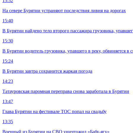
15:52
На севере Бурятии устраняют последствия ливня на дорогах
15:40
В Бурятии найдено тело второго пассажира грузовика, упавшег
15:30
В Бурятии водитель грузовика, упавшего в реку, обвиняется в 
15:24
В Бурятии завтра сохранится жаркая погода
14:23
Татауровская паромная переправа снова заработала в Бурятии
13:47
Глава Бурятии на фестивале ТОС попал на свадьбу
13:35
Военный из Бурятии на СВО уничтожил «Бабу-ягу»