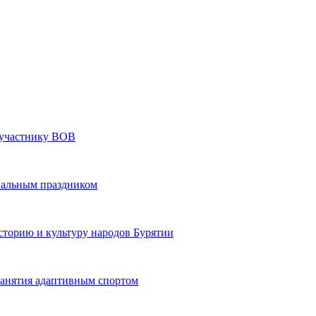
» участнику ВОВ
нальным праздником
сторию и культуру народов Бурятии
 занятия адаптивным спортом