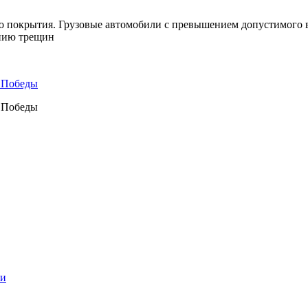
о покрытия. Грузовые автомобили с превышением допустимого в
ению трещин
а Победы
а Победы
ии