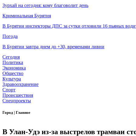
Зурхай на сегодня: кому благоволит день
Криминальная Бурятия
В Бурятии инспекторы ДПС за сутки отловили 16 пьяных води
Погода
В Бурятии завтра днем до +30, временами ливни
Сегодня
Политика
Экономика
Общество
Культура
Здравоохранение
Спорт
Происшествия
Спецпроекты
Город
|
Главное
В Улан-Удэ из-за выстрелов трамваи ст