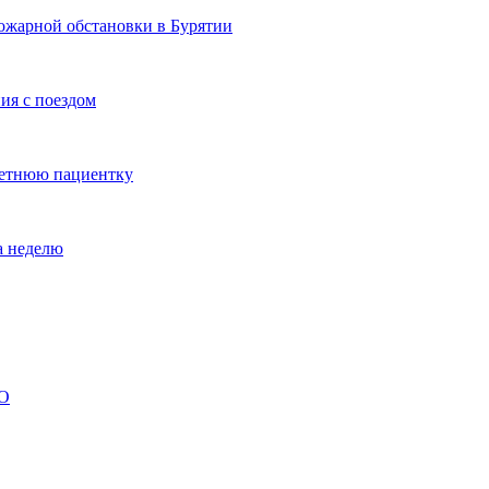
ожарной обстановки в Бурятии
ия с поездом
летнюю пациентку
а неделю
ВО