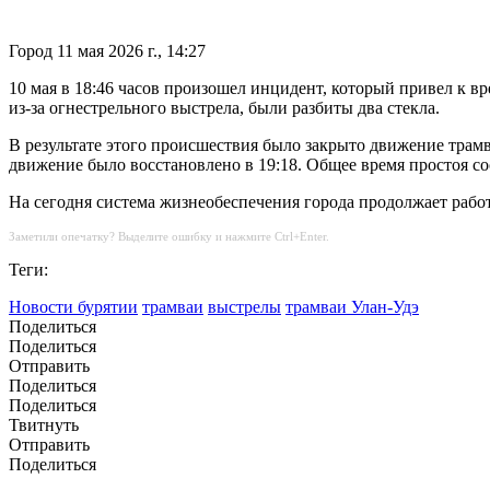
Город
11 мая 2026 г., 14:27
10 мая в 18:46 часов произошел инцидент, который привел к 
из-за огнестрельного выстрела, были разбиты два стекла.
В результате этого происшествия было закрыто движение трам
движение было восстановлено в 19:18. Общее время простоя с
На сегодня система жизнеобеспечения города продолжает рабо
Заметили опечатку? Выделите ошибку и нажмите Ctrl+Enter.
Теги:
Новости бурятии
трамваи
выстрелы
трамваи Улан-Удэ
Поделиться
Поделиться
Отправить
Поделиться
Поделиться
Твитнуть
Отправить
Поделиться