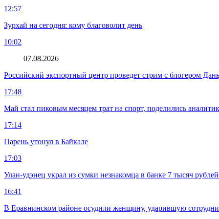
12:57
Зурхай на сегодня: кому благоволит день
10:02
07.08.2026
Российский экспортный центр проведет стрим с блогером Дан
17:48
Май стал пиковым месяцем трат на спорт, поделились аналити
17:14
Парень утонул в Байкале
17:03
Улан-удэнец украл из сумки незнакомца в банке 7 тысяч рублей
16:41
В Еравнинском районе осудили женщину, ударившую сотрудни