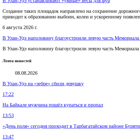
В Улан-Удэ устанавливают «умные» весы для фур
Создание таких площадок направлено на сохранение дорожног
приводит к образованию выбоин, колеи и ускоренному появл
6 августа 2026 г.
В Улан-Удэ наполовину благоустроили левую часть Мемориал
В Улан-Удэ наполовину благоустроили левую часть Мемориал
Лента новостей
08.08.2026
В Улан-Удэ на «зебре» сбили девушку
17:22
На Байкале мужчина пошёл купаться и пропал
13:53
«День поля» сегодня проходит в Тарбагатайском районе Бурят
13:47