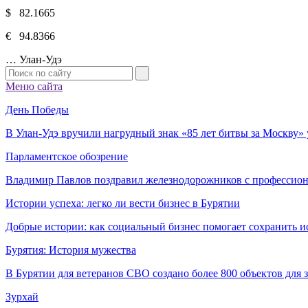
$ 82.1665
€ 94.8366
…
Улан-Удэ
Меню сайта
День Победы
В Улан-Удэ вручили нагрудный знак «85 лет битвы за Москву
Парламентское обозрение
Владимир Павлов поздравил железнодорожников с профессио
Истории успеха: легко ли вести бизнес в Бурятии
Добрые истории: как социальный бизнес помогает сохранить и
Бурятия: История мужества
В Бурятии для ветеранов СВО создано более 800 объектов для
Зурхай