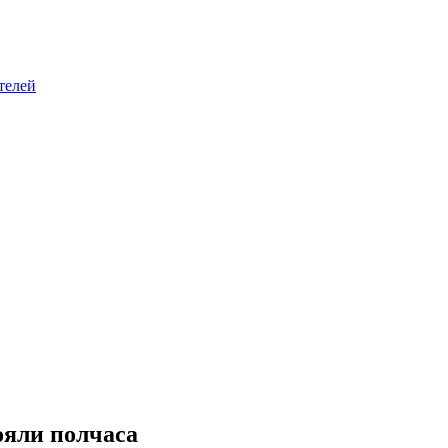
телей
ояли полчаса