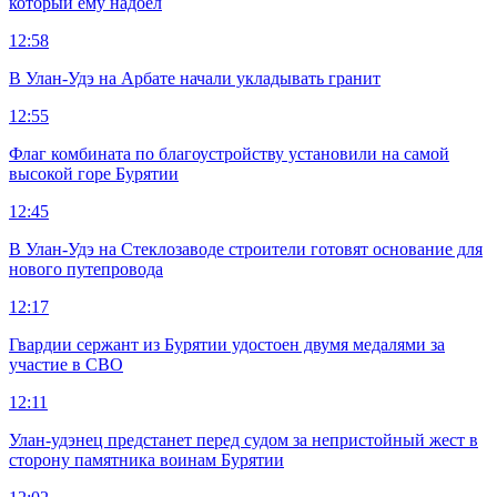
который ему надоел
12:58
В Улан-Удэ на Арбате начали укладывать гранит
12:55
Флаг комбината по благоустройству установили на самой
высокой горе Бурятии
12:45
В Улан-Удэ на Стеклозаводе строители готовят основание для
нового путепровода
12:17
Гвардии сержант из Бурятии удостоен двумя медалями за
участие в СВО
12:11
Улан-удэнец предстанет перед судом за непристойный жест в
сторону памятника воинам Бурятии