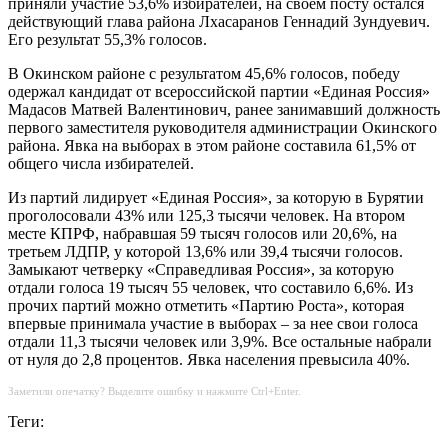
приняли участие 53,6% избирателей, на своем посту остался
действующий глава района Лхасаранов Геннадий Зундуевич.
Его результат 55,3% голосов.
В Окинском районе с результатом 45,6% голосов, победу
одержал кандидат от всероссийской партии «Единая Россия»
Мадасов Матвей Валентинович, ранее занимавший должность
первого заместителя руководителя администрации Окинского
района. Явка на выборах в этом районе составила 61,5% от
общего числа избирателей.
Из партий лидирует «Единая Россия», за которую в Бурятии
проголосовали 43% или 125,3 тысячи человек. На втором
месте КПРФ, набравшая 59 тысяч голосов или 20,6%, на
третьем ЛДПР, у которой 13,6% или 39,4 тысячи голосов.
Замыкают четверку «Справедливая Россия», за которую
отдали голоса 19 тысяч 55 человек, что составило 6,6%. Из
прочих партий можно отметить «Партию Роста», которая
впервые принимала участие в выборах – за нее свои голоса
отдали 11,3 тысячи человек или 3,9%. Все остальные набрали
от нуля до 2,8 процентов. Явка населения превысила 40%.
Заметили опечатку? Выделите ошибку и нажмите Ctrl+Enter.
Теги: