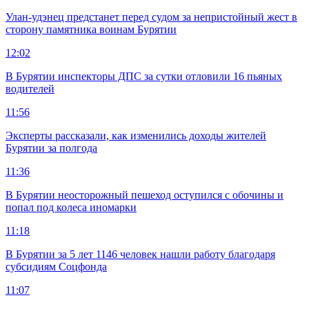
Улан-удэнец предстанет перед судом за непристойный жест в
сторону памятника воинам Бурятии
12:02
В Бурятии инспекторы ДПС за сутки отловили 16 пьяных
водителей
11:56
Эксперты рассказали, как изменились доходы жителей
Бурятии за полгода
11:36
В Бурятии неосторожный пешеход оступился с обочины и
попал под колеса иномарки
11:18
В Бурятии за 5 лет 1146 человек нашли работу благодаря
субсидиям Соцфонда
11:07