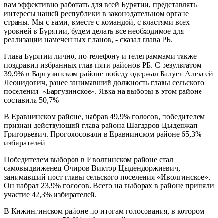
вам эффективно работать для всей Бурятии, представлять
интересы нашей республики в законодательном органе
страны. Мы с вами, вместе с командой, с властями всех
уровней в Бурятии, будем делать все необходимое для
реализации намеченных планов, - сказал глава РБ.
Глава Бурятии лично, по телефону и телеграммами также
поздравил избранных глав пяти районов РБ. С результатом
39,9% в Баргузинском районе победу одержал Балуев Алексей
Леонидович, ранее занимавший должность главы сельского
поселения «Баргузинское». Явка на выборы в этом районе
составила 50,7%
В Еравнинском районе, набрав 49,9% голосов, победителем
признан действующий глава района Шагдаров Цыденжап
Григорьевич. Проголосовали в Еравнинском районе 65,3%
избирателей.
Победителем выборов в Иволгинском районе стал
самовыдвиженец Очиров Виктор Цыдендоржиевич,
занимавший пост главы сельского поселения «Иволгинское».
Он набрал 23,9% голосов. Всего на выборах в районе приняли
участие 42,3% избирателей.
В Кижингинском районе по итогам голосования, в котором