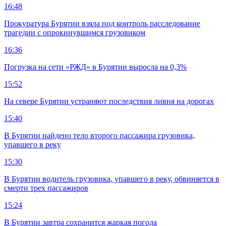
16:48
Прокуратура Бурятии взяла под контроль расследование
трагедии с опрокинувшимся грузовиком
16:36
Погрузка на сети «РЖД» в Бурятии выросла на 0,3%
15:52
На севере Бурятии устраняют последствия ливня на дорогах
15:40
В Бурятии найдено тело второго пассажира грузовика,
упавшего в реку
15:30
В Бурятии водитель грузовика, упавшего в реку, обвиняется в
смерти трех пассажиров
15:24
В Бурятии завтра сохранится жаркая погода