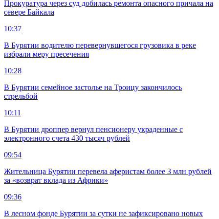
Прокуратура через суд добилась ремонта опасного причала на
севере Байкала
10:37
В Бурятии водителю перевернувшегося грузовика в реке
избрали меру пресечения
10:28
В Бурятии семейное застолье на Троицу закончилось
стрельбой
10:11
В Бурятии дроппер вернул пенсионеру украденные с
электронного счета 430 тысяч рублей
09:54
Жительница Бурятии перевела аферистам более 3 млн рублей
за «возврат вклада из Африки»
09:36
В лесном фонде Бурятии за сутки не зафиксировано новых