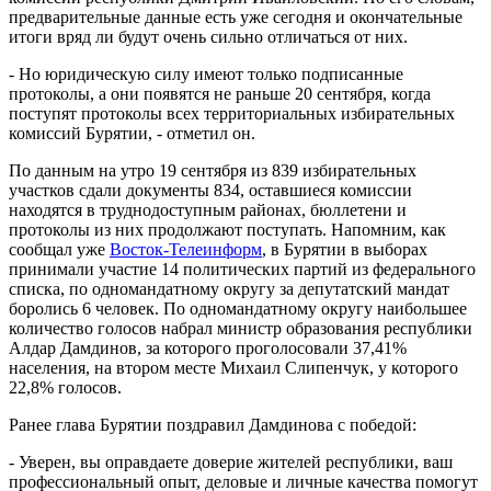
предварительные данные есть уже сегодня и окончательные
итоги вряд ли будут очень сильно отличаться от них.
- Но юридическую силу имеют только подписанные
протоколы, а они появятся не раньше 20 сентября, когда
поступят протоколы всех территориальных избирательных
комиссий Бурятии, - отметил он.
По данным на утро 19 сентября из 839 избирательных
участков сдали документы 834, оставшиеся комиссии
находятся в труднодоступным районах, бюллетени и
протоколы из них продолжают поступать. Напомним, как
сообщал уже
Восток-Телеинформ
, в Бурятии в выборах
принимали участие 14 политических партий из федерального
списка, по одномандатному округу за депутатский мандат
боролись 6 человек. По одномандатному округу наибольшее
количество голосов набрал министр образования республики
Алдар Дамдинов, за которого проголосовали 37,41%
населения, на втором месте Михаил Слипенчук, у которого
22,8% голосов.
Ранее глава Бурятии поздравил Дамдинова с победой:
- Уверен, вы оправдаете доверие жителей республики, ваш
профессиональный опыт, деловые и личные качества помогут