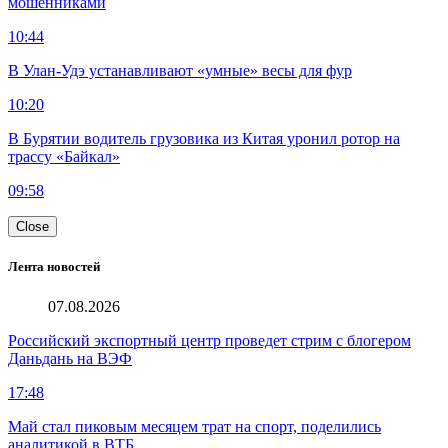
мошенниками
10:44
В Улан-Удэ устанавливают «умные» весы для фур
10:20
В Бурятии водитель грузовика из Китая уронил ротор на
трассу «Байкал»
09:58
Close
Лента новостей
07.08.2026
Российский экспортный центр проведет стрим с блогером
Даньдань на ВЭФ
17:48
Май стал пиковым месяцем трат на спорт, поделились
аналитикой в ВТБ