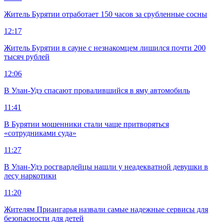
Житель Бурятии отработает 150 часов за срубленные сосны
12:17
Житель Бурятии в сауне с незнакомцем лишился почти 200
тысяч рублей
12:06
В Улан-Удэ спасают провалившийся в яму автомобиль
11:41
В Бурятии мошенники стали чаще притворяться
«сотрудниками суда»
11:27
В Улан-Удэ росгвардейцы нашли у неадекватной девушки в
лесу наркотики
11:20
Жителям Приангарья назвали самые надежные сервисы для
безопасности для детей