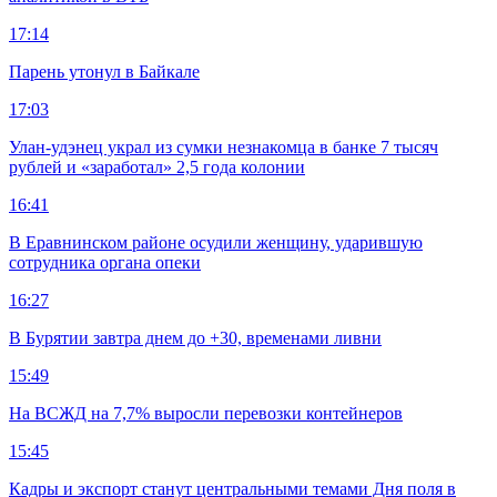
17:14
Парень утонул в Байкале
17:03
Улан-удэнец украл из сумки незнакомца в банке 7 тысяч
рублей и «заработал» 2,5 года колонии
16:41
В Еравнинском районе осудили женщину, ударившую
сотрудника органа опеки
16:27
В Бурятии завтра днем до +30, временами ливни
15:49
На ВСЖД на 7,7% выросли перевозки контейнеров
15:45
Кадры и экспорт станут центральными темами Дня поля в