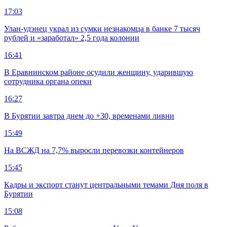
17:03
Улан-удэнец украл из сумки незнакомца в банке 7 тысяч
рублей и «заработал» 2,5 года колонии
16:41
В Еравнинском районе осудили женщину, ударившую
сотрудника органа опеки
16:27
В Бурятии завтра днем до +30, временами ливни
15:49
На ВСЖД на 7,7% выросли перевозки контейнеров
15:45
Кадры и экспорт станут центральными темами Дня поля в
Бурятии
15:08