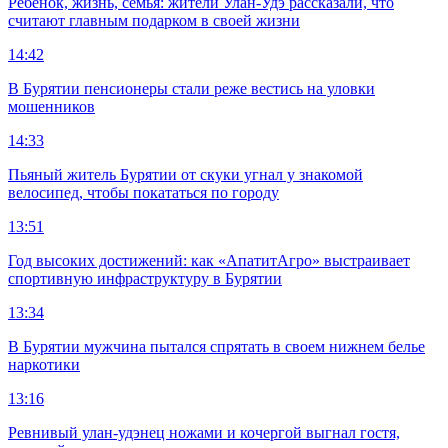
Ребенок, жизнь, семья: жители Улан-Удэ рассказали, что
считают главным подарком в своей жизни
14:42
В Бурятии пенсионеры стали реже вестись на уловки
мошенников
14:33
Пьяный житель Бурятии от скуки угнал у знакомой
велосипед, чтобы покататься по городу
13:51
Год высоких достижений: как «АпатитАгро» выстраивает
спортивную инфраструктуру в Бурятии
13:34
В Бурятии мужчина пытался спрятать в своем нижнем белье
наркотики
13:16
Ревнивый улан-удэнец ножами и кочергой выгнал гостя,