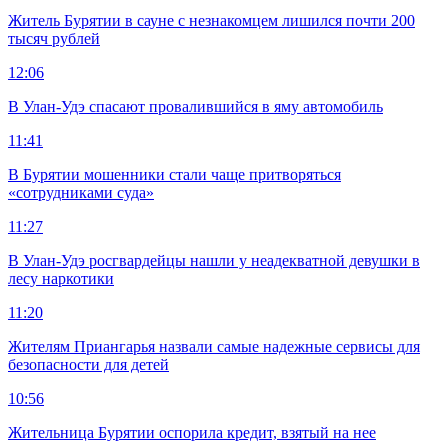
Житель Бурятии в сауне с незнакомцем лишился почти 200
тысяч рублей
12:06
В Улан-Удэ спасают провалившийся в яму автомобиль
11:41
В Бурятии мошенники стали чаще притворяться
«сотрудниками суда»
11:27
В Улан-Удэ росгвардейцы нашли у неадекватной девушки в
лесу наркотики
11:20
Жителям Приангарья назвали самые надежные сервисы для
безопасности для детей
10:56
Жительница Бурятии оспорила кредит, взятый на нее