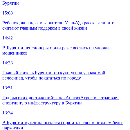
Бурятии
15:08
Ребенок, жизнь, семья: жители Улан-Удэ рассказали, что
считают главным подарком в своей жизни
14:42
В Бурятии пенсионеры стали реже вестись на уловки
мошенников
14:33
Пьяный житель Бурятии от скуки угнал у знакомой
велосипед, чтобы покататься по городу
13:51
Год высоких достижений: как «АпатитАгро» выстраивает
спортивную инфраструктуру в Бурятии
13:34
В Бурятии мужчина пытался спрятать в своем нижнем белье
наркотики