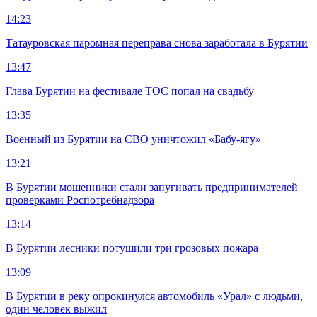
14:23
Татауровская паромная переправа снова заработала в Бурятии
13:47
Глава Бурятии на фестивале ТОС попал на свадьбу
13:35
Военный из Бурятии на СВО уничтожил «Бабу-ягу»
13:21
В Бурятии мошенники стали запугивать предпринимателей
проверками Роспотребнадзора
13:14
В Бурятии лесники потушили три грозовых пожара
13:09
В Бурятии в реку опрокинулся автомобиль «Урал» с людьми,
один человек выжил