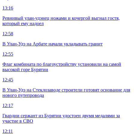
13:16
Ревнивый улан-удэнец ножами и кочергой выгнал гостя,
который ему надоел
12:58
В Улан-Удэ на Арбате начали укладывать гранит
12:55
Флаг комбината по благоустройству установили на самой
высокой горе Бурятии
12:45
В Улан-Удэ на Стеклозаводе строители готовят основание для
нового путепровода
12:17
Гвардии сержант из Бурятии удостоен двумя медалями за
участие в СВО
12:11