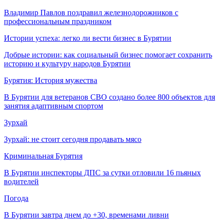
Владимир Павлов поздравил железнодорожников с
профессиональным праздником
Истории успеха: легко ли вести бизнес в Бурятии
Добрые истории: как социальный бизнес помогает сохранить
историю и культуру народов Бурятии
Бурятия: История мужества
В Бурятии для ветеранов СВО создано более 800 объектов для
занятия адаптивным спортом
Зурхай
Зурхай: не стоит сегодня продавать мясо
Криминальная Бурятия
В Бурятии инспекторы ДПС за сутки отловили 16 пьяных
водителей
Погода
В Бурятии завтра днем до +30, временами ливни