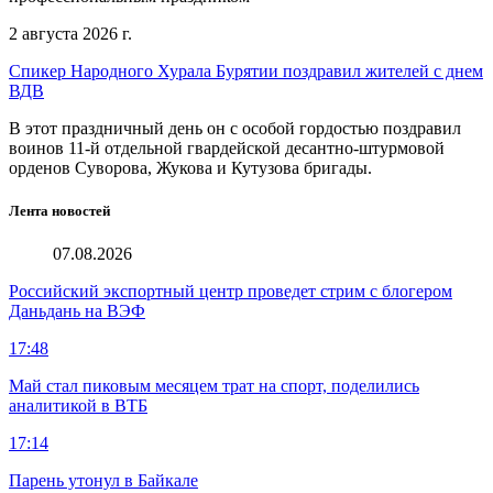
2 августа 2026 г.
Спикер Народного Хурала Бурятии поздравил жителей с днем
ВДВ
В этот праздничный день он с особой гордостью поздравил
воинов 11-й отдельной гвардейской десантно-штурмовой
орденов Суворова, Жукова и Кутузова бригады.
Лента новостей
07.08.2026
Российский экспортный центр проведет стрим с блогером
Даньдань на ВЭФ
17:48
Май стал пиковым месяцем трат на спорт, поделились
аналитикой в ВТБ
17:14
Парень утонул в Байкале