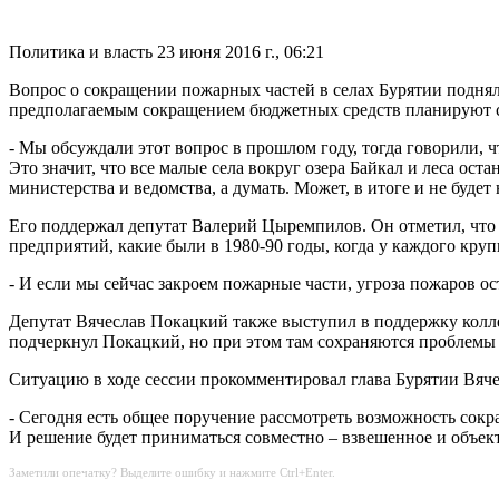
Политика и власть
23 июня 2016 г., 06:21
Вопрос о сокращении пожарных частей в селах Бурятии подняли
предполагаемым сокращением бюджетных средств планируют со
- Мы обсуждали этот вопрос в прошлом году, тогда говорили, ч
Это значит, что все малые села вокруг озера Байкал и леса ост
министерства и ведомства, а думать. Может, в итоге и не буде
Его поддержал депутат Валерий Цыремпилов. Он отметил, что с
предприятий, какие были в 1980-90 годы, когда у каждого круп
- И если мы сейчас закроем пожарные части, угроза пожаров ост
Депутат Вячеслав Покацкий также выступил в поддержку коллег
подчеркнул Покацкий, но при этом там сохраняются проблемы
Ситуацию в ходе сессии прокомментировал глава Бурятии Вяч
- Сегодня есть общее поручение рассмотреть возможность сок
И решение будет приниматься совместно – взвешенное и объект
Заметили опечатку? Выделите ошибку и нажмите Ctrl+Enter.