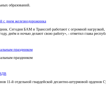
льных образований.
ей с днем железнодорожника
дник. Сегодня БАМ и Транссиб работают с огромной нагрузкой,
оду, днём и ночью делают свою работу», - отметил глава респуб
нальным праздником
нальным праздником
 ВДВ
инов 11-й отдельной гвардейской десантно-штурмовой орденов С