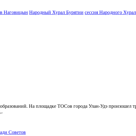
ав Наговицын
Народный Хурал Бурятии
сессия Народного Хурал
бразований. На площадке ТОСов города Улан-Удэ произошел тр
,.
щади Советов