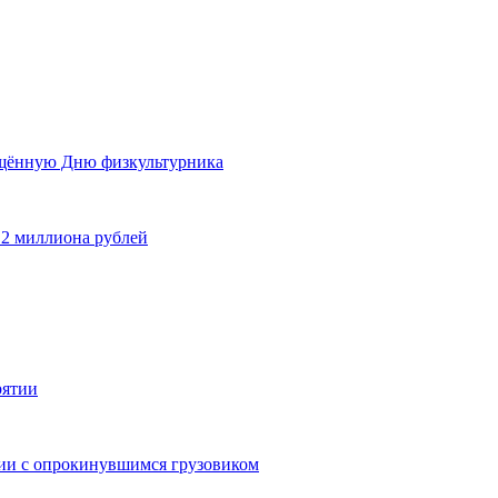
ящённую Дню физкультурника
 2 миллиона рублей
рятии
дии с опрокинувшимся грузовиком