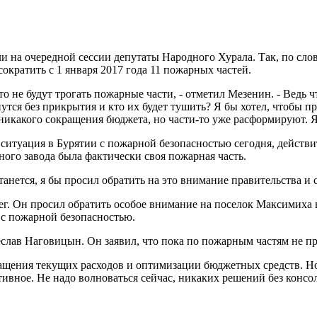
 на очередной сессии депутаты Народного Хурала. Так, по слова
кратить с 1 января 2017 года 11 пожарных частей.
то не будут трогать пожарные части, - отметил Мезенин. - Ведь 
анутся без прикрытия и кто их будет тушить? Я бы хотел, чтобы 
т никакого сокращения бюджета, но части-то уже расформируют. 
итуация в Бурятии с пожарной безопасностью сегодня, действит
ного завода была фактически своя пожарная часть.
анется, я бы просил обратить на это внимание правительства и с
. Он просил обратить особое внимание на поселок Максимиха на
 с пожарной безопасностью.
еслав Наговицын. Он заявил, что пока по пожарным частям не 
ращения текущих расходов и оптимизации бюджетных средств. Но
ивное. Не надо волноваться сейчас, никаких решений без консо