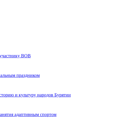
» участнику ВОВ
нальным праздником
сторию и культуру народов Бурятии
 занятия адаптивным спортом