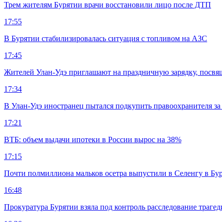
Трем жителям Бурятии врачи восстановили лицо после ДТП
17:55
В Бурятии стабилизировалась ситуация с топливом на АЗС
17:45
Жителей Улан-Удэ приглашают на праздничную зарядку, посв
17:34
В Улан-Удэ иностранец пытался подкупить правоохранителя за
17:21
ВТБ: объем выдачи ипотеки в России вырос на 38%
17:15
Почти полмиллиона мальков осетра выпустили в Селенгу в Бу
16:48
Прокуратура Бурятии взяла под контроль расследование траге