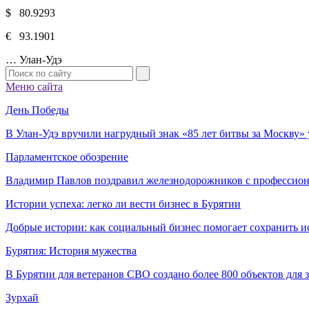
$ 80.9293
€ 93.1901
…
Улан-Удэ
Меню сайта
День Победы
В Улан-Удэ вручили нагрудный знак «85 лет битвы за Москву
Парламентское обозрение
Владимир Павлов поздравил железнодорожников с профессио
Истории успеха: легко ли вести бизнес в Бурятии
Добрые истории: как социальный бизнес помогает сохранить и
Бурятия: История мужества
В Бурятии для ветеранов СВО создано более 800 объектов для
Зурхай