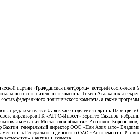
ической партии «Гражданская платформа», который состоялся в 
гионального исполнительного комитета Тимур Асалханов и секре
состав федерального политического комитета, а также программ
я с представителями бурятского отделения партии. На встрече
 совета директоров ГК «АГРО-Инвест» Зоригто Саханов, избранн
осбытовая компания Московской области» Анатолий Коробенков
др Бахтин, генеральный директор ООО «Пан Азия-авто» Владими
аместитель Генерального директора ОАО «Авторемонтный завод
 экономики» Дангина Саханова.