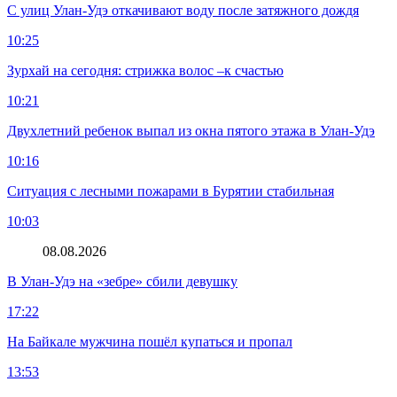
С улиц Улан-Удэ откачивают воду после затяжного дождя
10:25
Зурхай на сегодня: стрижка волос –к счастью
10:21
Двухлетний ребенок выпал из окна пятого этажа в Улан-Удэ
10:16
Ситуация с лесными пожарами в Бурятии стабильная
10:03
08.08.2026
В Улан-Удэ на «зебре» сбили девушку
17:22
На Байкале мужчина пошёл купаться и пропал
13:53