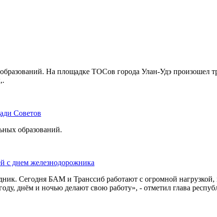
бразований. На площадке ТОСов города Улан-Удэ произошел тр
,.
щади Советов
льных образований.
ей с днем железнодорожника
дник. Сегодня БАМ и Транссиб работают с огромной нагрузкой,
оду, днём и ночью делают свою работу», - отметил глава респуб