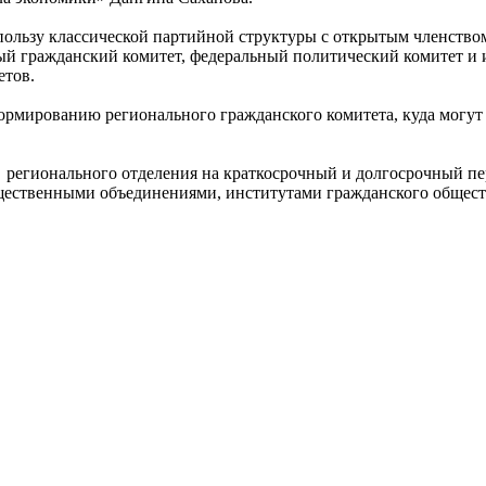
в пользу классической партийной структуры с открытым членст
 гражданский комитет, федеральный политический комитет и ин
етов.
формированию регионального гражданского комитета, куда могут
 регионального отделения на краткосрочный и долгосрочный п
ественными объединениями, институтами гражданского обществ