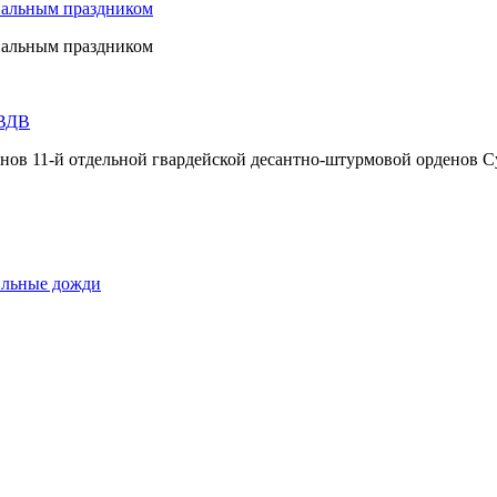
нальным праздником
нальным праздником
 ВДВ
инов 11-й отдельной гвардейской десантно-штурмовой орденов С
сильные дожди