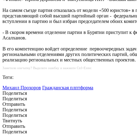
На самом съезде партия отказалась от модели «500 юристов» 
представляющий собой высший партийный орган - федеральный
вступлении в партию и был избран председателем обоих комит
- В скором времени отделение партии в Бурятии приступит к 
Асалханов.
В его компетенцию войдет определение первоочередных задач
региональными отделениями других политических партий, общ
реализацию региональных и местных общественных проектов.
Заметили опечатку? Выделите ошибку и нажмите Ctrl+Enter.
Теги:
Михаил Прохоров
Гражданская плптформа
Поделиться
Поделиться
Отправить
Поделиться
Поделиться
Твитнуть
Отправить
Поделиться