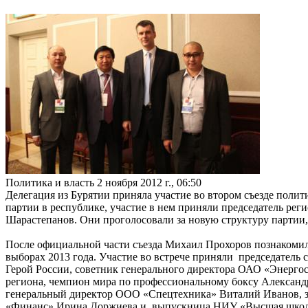
Политика и власть
2 ноября 2012 г., 06:50
Делегация из Бурятии приняла участие во втором съезде полит
партии в республике, участие в нем приняли председатель ре
Шарастепанов. Они проголосовали за новую структуру партии, 
После официальной части съезда Михаил Прохоров познакомилс
выборах 2013 года. Участие во встрече приняли председатель
Герой России, советник генерального директора ОАО «Энерг
региона, чемпион мира по профессиональному боксу Алексан
генеральный директор ООО «Спецтехника» Виталий Иванов, з
«Финанс» Ирина Доржиева и выпускница НИУ «Высшая школа