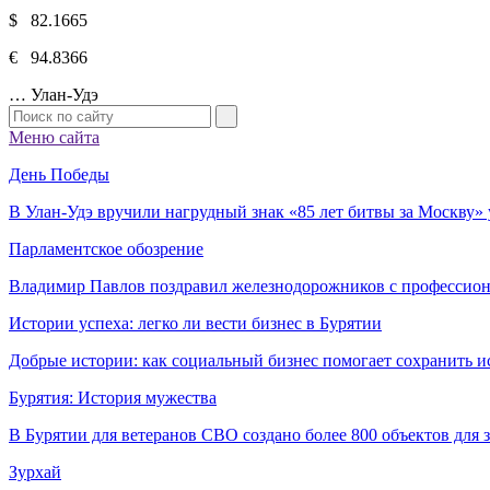
$ 82.1665
€ 94.8366
…
Улан-Удэ
Меню сайта
День Победы
В Улан-Удэ вручили нагрудный знак «85 лет битвы за Москву
Парламентское обозрение
Владимир Павлов поздравил железнодорожников с профессио
Истории успеха: легко ли вести бизнес в Бурятии
Добрые истории: как социальный бизнес помогает сохранить и
Бурятия: История мужества
В Бурятии для ветеранов СВО создано более 800 объектов для
Зурхай