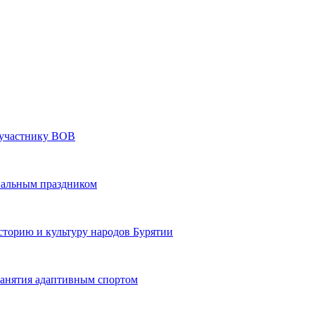
» участнику ВОВ
нальным праздником
сторию и культуру народов Бурятии
 занятия адаптивным спортом