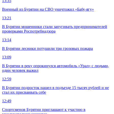
13:35
Военный из Бурятии на СВО уничтожил «Бабу-ягу»
13:21
В Бурятии мошенники стали запугивать предпринимателей
проверками Роспотребнадзора
13:14
В Бурятии лесники потушили три грозовых пожара
13:09
В Бурятии в реку опрокинулся автомобиль «Урал» с людьми,
один человек выжил
12:59
В Бурятии подросток нашел в подъезде 15 тысяч рублей и не
стал их присваивать себе
12:49
Спортсменов Бурятии приглашают к участию в