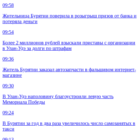
09:58
Жительница Бурятии поверила в розыгрыш призов от банка и
потеряла деньги
09:54
Более 2 миллионов рублей взыскали приставы с организации
в Улан-Удэ за долги по штрафам
09:36
Житель Бурятии заказал автозапчасти в фальшивом интернет-
магазине
09:30
В Улан-Удэ наполовину благоустроили левую часть
Мемориала Победы
09:24
В Бурятии за год в два раза увеличилось число самозанятых в
такси
09:13