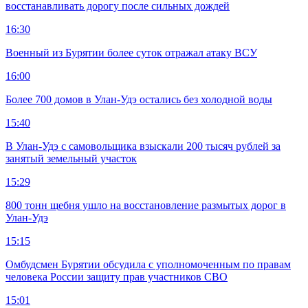
восстанавливать дорогу после сильных дождей
16:30
Военный из Бурятии более суток отражал атаку ВСУ
16:00
Более 700 домов в Улан-Удэ остались без холодной воды
15:40
В Улан-Удэ с самовольщика взыскали 200 тысяч рублей за
занятый земельный участок
15:29
800 тонн щебня ушло на восстановление размытых дорог в
Улан-Удэ
15:15
Омбудсмен Бурятии обсудила с уполномоченным по правам
человека России защиту прав участников СВО
15:01