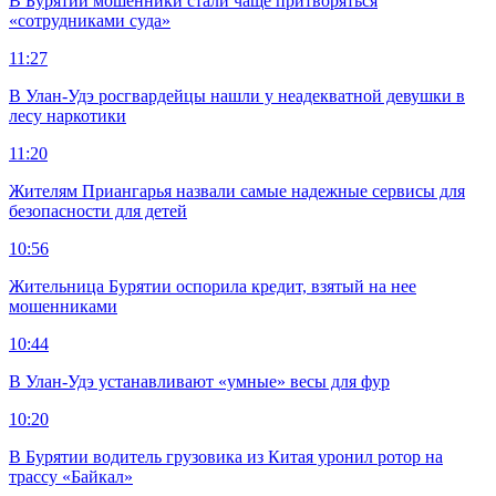
В Бурятии мошенники стали чаще притворяться
«сотрудниками суда»
11:27
В Улан-Удэ росгвардейцы нашли у неадекватной девушки в
лесу наркотики
11:20
Жителям Приангарья назвали самые надежные сервисы для
безопасности для детей
10:56
Жительница Бурятии оспорила кредит, взятый на нее
мошенниками
10:44
В Улан-Удэ устанавливают «умные» весы для фур
10:20
В Бурятии водитель грузовика из Китая уронил ротор на
трассу «Байкал»