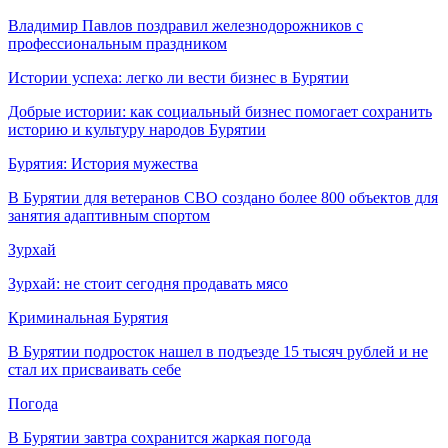
Владимир Павлов поздравил железнодорожников с
профессиональным праздником
Истории успеха: легко ли вести бизнес в Бурятии
Добрые истории: как социальный бизнес помогает сохранить
историю и культуру народов Бурятии
Бурятия: История мужества
В Бурятии для ветеранов СВО создано более 800 объектов для
занятия адаптивным спортом
Зурхай
Зурхай: не стоит сегодня продавать мясо
Криминальная Бурятия
В Бурятии подросток нашел в подъезде 15 тысяч рублей и не
стал их присваивать себе
Погода
В Бурятии завтра сохранится жаркая погода