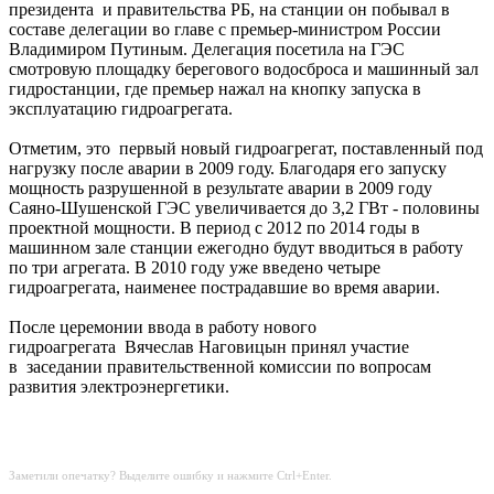
президента и правительства РБ, на станции он побывал в
составе делегации во главе с премьер-министром России
Владимиром Путиным. Делегация посетила на ГЭС
смотровую площадку берегового водосброса и машинный зал
гидростанции, где премьер нажал на кнопку запуска в
эксплуатацию гидроагрегата.
Отметим, это первый новый гидроагрегат, поставленный под
нагрузку после аварии в 2009 году. Благодаря его запуску
мощность разрушенной в результате аварии в 2009 году
Саяно-Шушенской ГЭС увеличивается до 3,2 ГВт - половины
проектной мощности. В период с 2012 по 2014 годы в
машинном зале станции ежегодно будут вводиться в работу
по три агрегата. В 2010 году уже введено четыре
гидроагрегата, наименее пострадавшие во время аварии.
После церемонии ввода в работу нового
гидроагрегата Вячеслав Наговицын принял участие
в заседании правительственной комиссии по вопросам
развития электроэнергетики.
Заметили опечатку? Выделите ошибку и нажмите Ctrl+Enter.