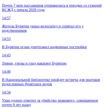
Почти 7 млн пассажиров отправились в поездки со станций
ВСЖД с начала 2026 года
14:57
Житель Бурятии украл велосипед и спрятал его у
родственников
14:53
В Бурятии огонь уничтожил надворные постройки
14:43
Ливни, грозы и град накроют Бурятию
14:40
В Национальной библиотеке пройдет встреча для знатоков
родословных бурятских родов
14:34
Улан-удэнец ответит за убийство знакомого, совершенное
почти 9 лет назад