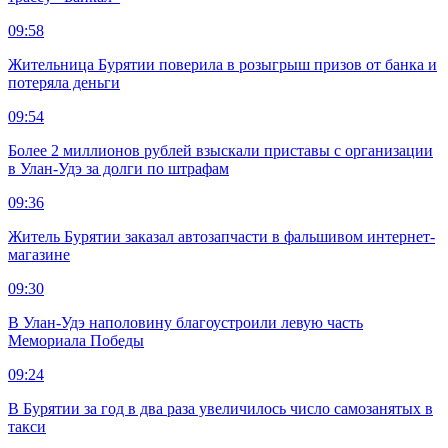
09:58
Жительница Бурятии поверила в розыгрыш призов от банка и
потеряла деньги
09:54
Более 2 миллионов рублей взыскали приставы с организации
в Улан-Удэ за долги по штрафам
09:36
Житель Бурятии заказал автозапчасти в фальшивом интернет-
магазине
09:30
В Улан-Удэ наполовину благоустроили левую часть
Мемориала Победы
09:24
В Бурятии за год в два раза увеличилось число самозанятых в
такси