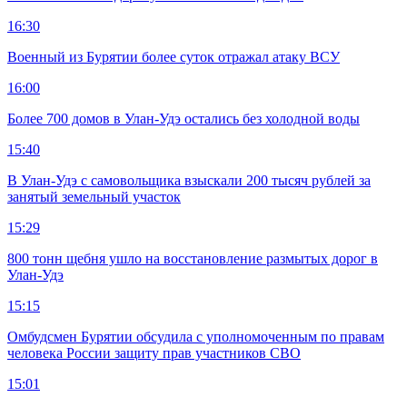
16:30
Военный из Бурятии более суток отражал атаку ВСУ
16:00
Более 700 домов в Улан-Удэ остались без холодной воды
15:40
В Улан-Удэ с самовольщика взыскали 200 тысяч рублей за
занятый земельный участок
15:29
800 тонн щебня ушло на восстановление размытых дорог в
Улан-Удэ
15:15
Омбудсмен Бурятии обсудила с уполномоченным по правам
человека России защиту прав участников СВО
15:01