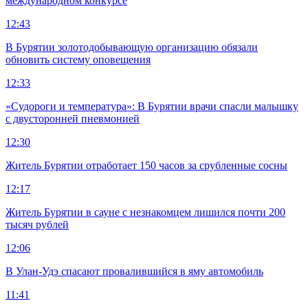
международном конкурсе
12:43
В Бурятии золотодобывающую организацию обязали
обновить систему оповещения
12:33
«Судороги и температура»: В Бурятии врачи спасли малышку
с двусторонней пневмонией
12:30
Житель Бурятии отработает 150 часов за срубленные сосны
12:17
Житель Бурятии в сауне с незнакомцем лишился почти 200
тысяч рублей
12:06
В Улан-Удэ спасают провалившийся в яму автомобиль
11:41