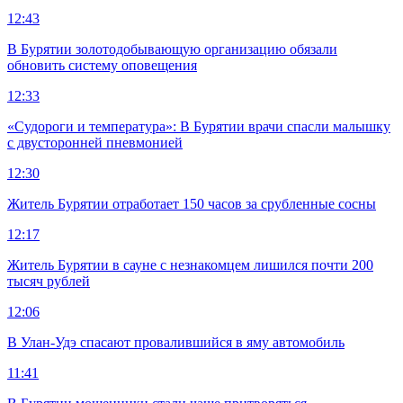
12:43
В Бурятии золотодобывающую организацию обязали
обновить систему оповещения
12:33
«Судороги и температура»: В Бурятии врачи спасли малышку
с двусторонней пневмонией
12:30
Житель Бурятии отработает 150 часов за срубленные сосны
12:17
Житель Бурятии в сауне с незнакомцем лишился почти 200
тысяч рублей
12:06
В Улан-Удэ спасают провалившийся в яму автомобиль
11:41