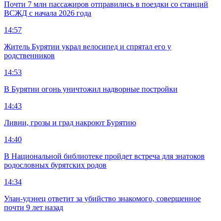
Почти 7 млн пассажиров отправились в поездки со станций
ВСЖД с начала 2026 года
14:57
Житель Бурятии украл велосипед и спрятал его у
родственников
14:53
В Бурятии огонь уничтожил надворные постройки
14:43
Ливни, грозы и град накроют Бурятию
14:40
В Национальной библиотеке пройдет встреча для знатоков
родословных бурятских родов
14:34
Улан-удэнец ответит за убийство знакомого, совершенное
почти 9 лет назад