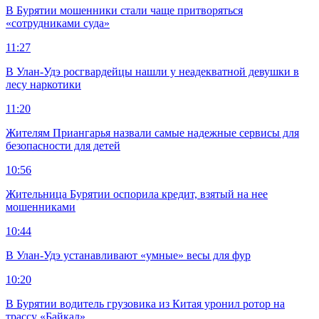
В Бурятии мошенники стали чаще притворяться
«сотрудниками суда»
11:27
В Улан-Удэ росгвардейцы нашли у неадекватной девушки в
лесу наркотики
11:20
Жителям Приангарья назвали самые надежные сервисы для
безопасности для детей
10:56
Жительница Бурятии оспорила кредит, взятый на нее
мошенниками
10:44
В Улан-Удэ устанавливают «умные» весы для фур
10:20
В Бурятии водитель грузовика из Китая уронил ротор на
трассу «Байкал»