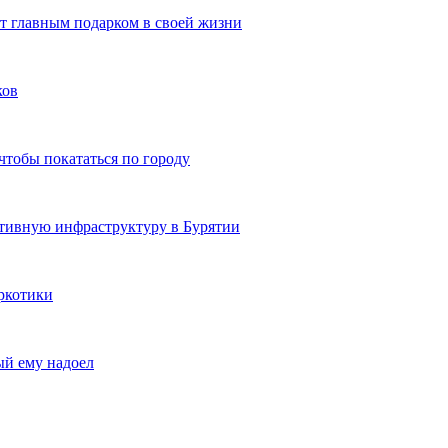
ют главным подарком в своей жизни
ков
чтобы покататься по городу
ртивную инфраструктуру в Бурятии
ркотики
ый ему надоел