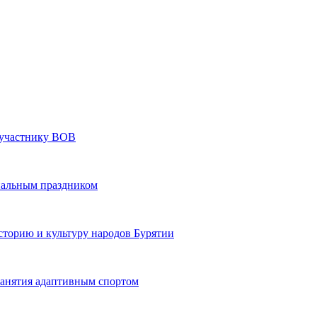
» участнику ВОВ
нальным праздником
сторию и культуру народов Бурятии
 занятия адаптивным спортом