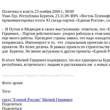
Политика и власть
23 ноября 2009 г., 00:00
Улан-Удэ, Республика Бурятия, 23.11.09 /ИРА «Восток-Телеи
прокомментировал итоги ХI cъезда партии «Единая Россия», с
- И Путин и Медведев в своих выступлениях отметили, что «Ед
Гершевич, - Партия действительно упорно работала в этом на
еще много работы. Президент страны заявил, что надо находит
понравилась. Импонирует и то, что социальным проектам по 
проектов. Их более десятка. В рамках проекта по строительст
для Бурятии. Не менее актуальны и другие проекты «Единой Р
В итоге Матвей Гершевич подчеркнул, что все единороссы Буря
республики, встречаться с людьми и рассказывать им о новых
Заметили опечатку? Выделите ошибку и нажмите Ctrl+Enter.
Фото: архив
Теги:
съезд "Единой России"
Матвей Гершевич
Поделиться
Поделиться