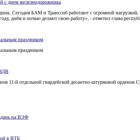
ей с днем железнодорожника
дник. Сегодня БАМ и Транссиб работают с огромной нагрузкой,
оду, днём и ночью делают свою работу», - отметил глава респуб
нальным праздником
нальным праздником
 ВДВ
инов 11-й отдельной гвардейской десантно-штурмовой орденов С
ьдань на ВЭФ
кой в ВТБ