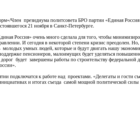
нформ»/Член президиума политсовета БРО партии «Единая Росси
остоявшегося 21 ноября в Санкт-Петербурге.
иная Россия» очень много сделала для того, чтобы минимизиров
правлении. И сегодня в некоторой степени кризис преодолен. 
ь молодых умных людей, которые и будут двигать нашу экономик
поддержке пенсионеров, малоимущих будет уделяться повышенн
ву дорог будет завершены работы по строительству федеральной
оссии».
тии подключатся к работе над проектами. «Делегаты и гости съ
 инициативах и итогах съезда самой мощной политической силы в