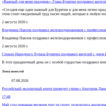
«Важный для меня праздник»: Глава Бурятии поздравил жител
«Сегодня еще один важный для Бурятии и для меня лично праз
этим стоит ежедневный труд тысяч людей, которые в любую пог
2 августа 2026 г.
Владимир Павлов поздравил железнодорожников с профессио
Владимир Павлов поздравил железнодорожников с профессио
2 августа 2026 г.
Спикер Народного Хурала Бурятии поздравил жителей с днем
В этот праздничный день он с особой гордостью поздравил во
Лента новостей
07.08.2026
Российский экспортный центр проведет стрим с блогером Дан
17:48
Май стал пиковым месяцем трат на спорт, поделились аналити