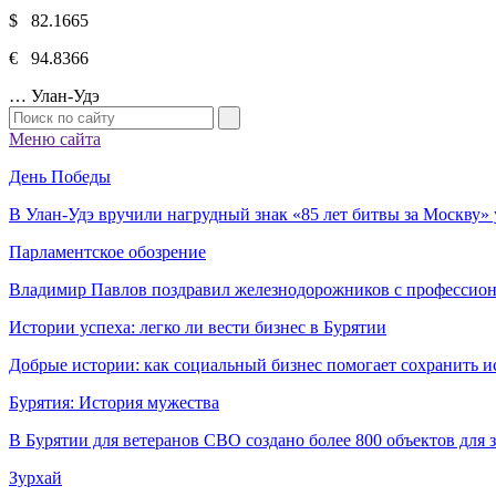
$ 82.1665
€ 94.8366
…
Улан-Удэ
Меню сайта
День Победы
В Улан-Удэ вручили нагрудный знак «85 лет битвы за Москву
Парламентское обозрение
Владимир Павлов поздравил железнодорожников с профессио
Истории успеха: легко ли вести бизнес в Бурятии
Добрые истории: как социальный бизнес помогает сохранить и
Бурятия: История мужества
В Бурятии для ветеранов СВО создано более 800 объектов для
Зурхай