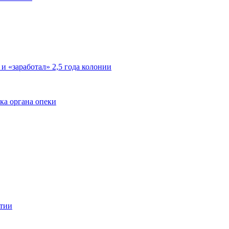
 и «заработал» 2,5 года колонии
ка органа опеки
ятии