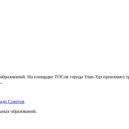
бразований. На площадке ТОСов города Улан-Удэ произошел тр
,.
щади Советов
льных образований.