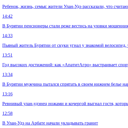
Ребенок, жизнь, семья: жители Улан-Удэ рассказали, что счита
14:42
В Бурятии пенсионеры стали реже вестись на уловки мошенни
14:33
Пьяный житель Бурятии от скуки угнал у знакомой велосипед, 
13:51
Год высоких достижений: как «АпатитАгро» выстраивает спо
13:34
В Бурятии мужчина пытался спрятать в своем нижнем белье на
13:16
Ревнивый улан-удэнец ножами и кочергой выгнал гостя, котор
12:58
В Улан-Удэ на Арбате начали укладывать гранит