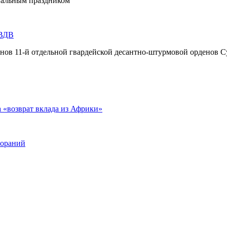
нальным праздником
 ВДВ
инов 11-й отдельной гвардейской десантно-штурмовой орденов С
а «возврат вклада из Африки»
гораний