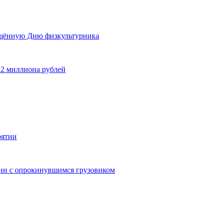
ящённую Дню физкультурника
 2 миллиона рублей
рятии
дии с опрокинувшимся грузовиком