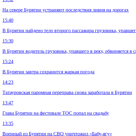
На севере Бурятии устраняют последствия ливня на дорогах
15:40
В Бурятии найдено тело второго пассажира грузовика, упавшег
15:30
В Бурятии водитель грузовика, упавшего в реку, обвиняется в 
15:24
В Бурятии завтра сохранится жаркая погода
14:23
Татауровская паромная переправа снова заработала в Бурятии
13:47
Глава Бурятии на фестивале ТОС попал на свадьбу
13:35
Военный из Бурятии на СВО уничтожил «Бабу-ягу»