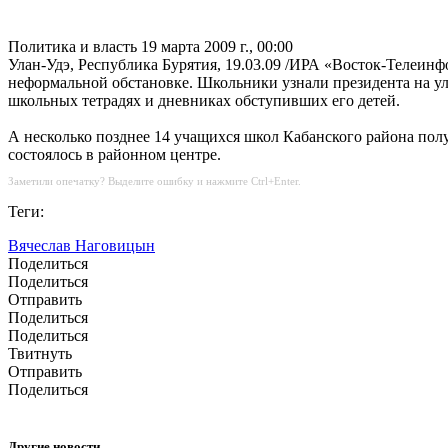
Политика и власть
19 марта 2009 г., 00:00
Улан-Удэ, Республика Бурятия, 19.03.09 /ИРА «Восток-Телеинф
неформальной обстановке. Школьники узнали президента на ул
школьных тетрадях и дневниках обступивших его детей.
А несколько позднее 14 учащихся школ Кабанского района пол
состоялось в районном центре.
Заметили опечатку? Выделите ошибку и нажмите Ctrl+Enter.
Теги:
Вячеслав Наговицын
Поделиться
Поделиться
Отправить
Поделиться
Поделиться
Твитнуть
Отправить
Поделиться
Другие новости