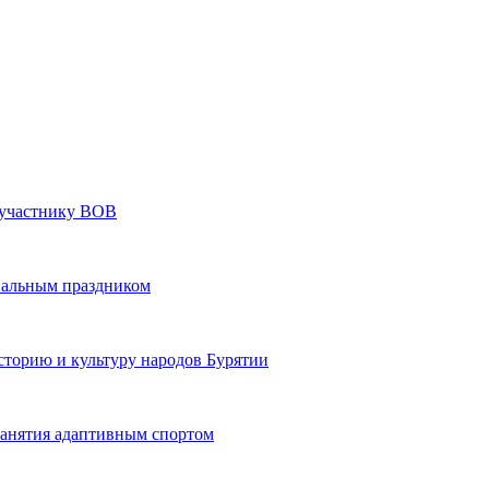
» участнику ВОВ
нальным праздником
сторию и культуру народов Бурятии
 занятия адаптивным спортом