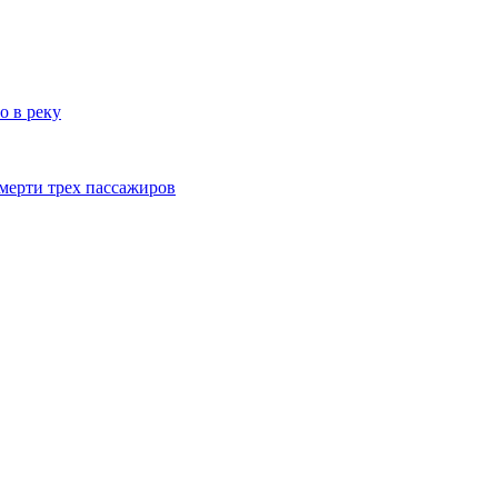
о в реку
смерти трех пассажиров