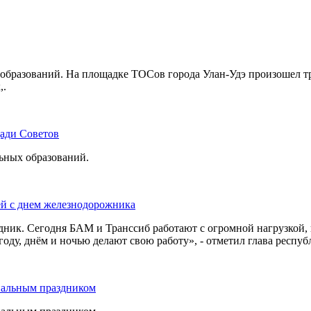
бразований. На площадке ТОСов города Улан-Удэ произошел тр
,.
щади Советов
льных образований.
ей с днем железнодорожника
дник. Сегодня БАМ и Транссиб работают с огромной нагрузкой,
оду, днём и ночью делают свою работу», - отметил глава респуб
нальным праздником