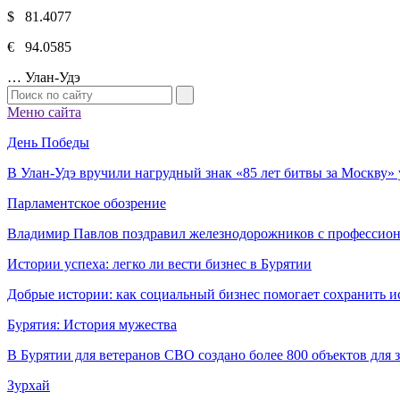
$ 81.4077
€ 94.0585
…
Улан-Удэ
Меню сайта
День Победы
В Улан-Удэ вручили нагрудный знак «85 лет битвы за Москву
Парламентское обозрение
Владимир Павлов поздравил железнодорожников с профессио
Истории успеха: легко ли вести бизнес в Бурятии
Добрые истории: как социальный бизнес помогает сохранить и
Бурятия: История мужества
В Бурятии для ветеранов СВО создано более 800 объектов для
Зурхай